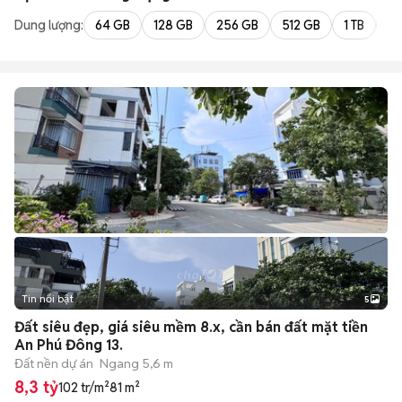
Dung lượng:
64 GB
128 GB
256 GB
512 GB
1 TB
2 
Tin nổi bật
5
Đất siêu đẹp, giá siêu mềm 8.x, cần bán đất mặt tiền
An Phú Đông 13.
Đất nền dự án
Ngang 5,6 m
8,3 tỷ
102 tr/m²
81 m²