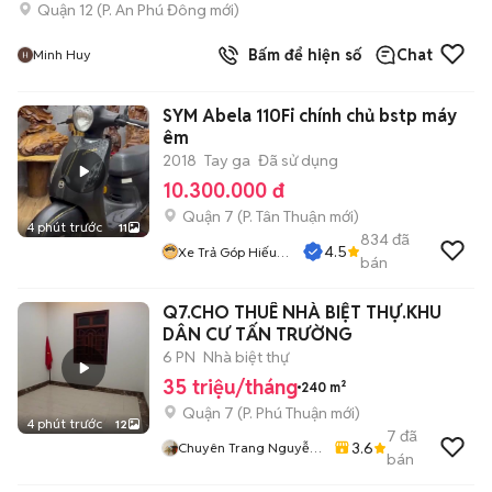
Quận 12
(
P. An Phú Đông
mới)
Bấm để hiện số
Chat
Minh Huy
SYM Abela 110Fi chính chủ bstp máy
êm
2018
Tay ga
Đã sử dụng
10.300.000 đ
Quận 7
(
P. Tân Thuận
mới)
4 phút trước
11
834
đã
4.5
Xe Trả Góp Hiếu
bán
CT
Q7.CHO THUÊ NHÀ BIỆT THỰ.KHU
DÂN CƯ TẤN TRƯỜNG
6 PN
Nhà biệt thự
35 triệu/tháng
240 m²
Quận 7
(
P. Phú Thuận
mới)
4 phút trước
12
7
đã
3.6
Chuyên Trang Nguyễn
bán
Văn Quyết