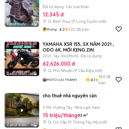
Đã sử dụng
Các loại khác
12.345 đ
Q. Bình Thuỷ
(
P. Long Tuyền
mới)
1 phút trước
6
P
4.2
220
đã bán
Phong
YAMAHA XSR 155, SX NĂM 2021 ,
ODO 6K. MỚI KENG.ZIN
2021
Tay côn/Moto
Đã sử dụng
62.626.000 đ
Q. Phú Nhuận
(
P. Cầu Kiệu
mới)
2 phút trước
20
184
đã
4.1
MOTO LUU THANH
bán
HAI-Cua Hang MOTO
LUU THANH HAI 77A
cho thuê nhà nguyên căn
Hoang Van Thu , PN ,
TPHCM
5 PN
Hướng Tây
Nhà ngõ, hẻm
15 triệu/tháng
53 m²
Q. Gò Vấp
(
P. Thông Tây Hội
mới)
2 phút trước
11