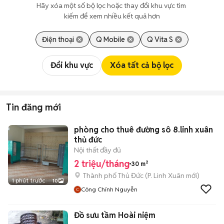
Hãy xóa một số bộ lọc hoặc thay đổi khu vực tìm 
kiếm để xem nhiều kết quả hơn
Điện thoại
Q Mobile
Q Vita S
Đổi khu vực
Xóa tất cả bộ lọc
Tin đăng mới
phòng cho thuê đường sô 8.linh xuân
thủ đức
Nội thất đầy đủ
2 triệu/tháng
30 m²
Thành phố Thủ Đức
(
P. Linh Xuân
mới)
1 phút trước
10
Công Chính Nguyễn
Đồ sưu tầm Hoài niệm