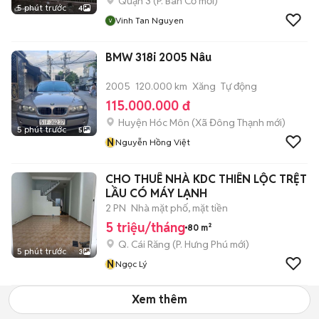
Quận 3
(
P. Bàn Cờ
mới)
5 phút trước
4
Vinh Tan Nguyen
BMW 318i 2005 Nâu
2005
120.000 km
Xăng
Tự động
115.000.000 đ
Huyện Hóc Môn
(
Xã Đông Thạnh
mới)
5 phút trước
5
N
Nguyễn Hồng Việt
CHO THUÊ NHÀ KDC THIÊN LỘC TRỆT
LẦU CÓ MÁY LẠNH
2 PN
Nhà mặt phố, mặt tiền
5 triệu/tháng
80 m²
Q. Cái Răng
(
P. Hưng Phú
mới)
5 phút trước
3
N
Ngọc Lý
Xem thêm