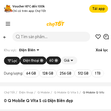
Voucher KFC đến 100k
Tải app
Chỉ có trên app Chợ Tốt
Khu vực:
Điện Biên
Xoá lọc
Điện thoại
60
Giá
Lọc
Dung lượng:
64 GB
128 GB
256 GB
512 GB
1 TB
2 
Chợ Tốt
Điện thoại
Q Mobile
Q Mobile Q Vita S
Q Mobile Q Vita S Đ
0 Q Mobile Q Vita S cũ Điện Biên đẹp