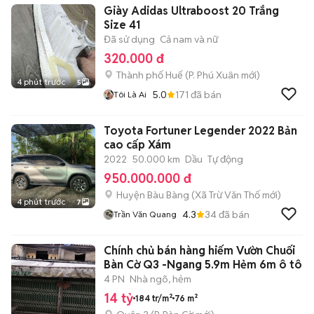
Giày Adidas Ultraboost 20 Trắng
Size 41
Đã sử dụng
Cả nam và nữ
320.000 đ
Thành phố Huế
(
P. Phú Xuân
mới)
4 phút trước
5
5.0
171
đã bán
Tôi Là Ai
Toyota Fortuner Legender 2022 Bản
cao cấp Xám
2022
50.000 km
Dầu
Tự động
950.000.000 đ
Huyện Bàu Bàng
(
Xã Trừ Văn Thố
mới)
4 phút trước
7
4.3
34
đã bán
Trần Văn Quang
Chính chủ bán hàng hiếm Vườn Chuối
Bàn Cờ Q3 -Ngang 5.9m Hẻm 6m ô tô
4 PN
Nhà ngõ, hẻm
14 tỷ
184 tr/m²
76 m²