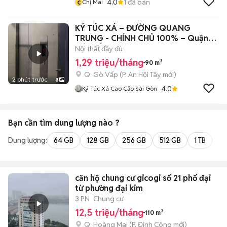
c
4.0
1
đã bán
Chị Mai
KÝ TÚC XÁ – ĐƯỜNG QUANG
TRUNG - CHÍNH CHỦ 100% – Quận
GÒ VẤP
Nội thất đầy đủ
1,29 triệu/tháng
90 m²
Q. Gò Vấp
(
P. An Hội Tây
mới)
2 phút trước
8
4.0
Ký Túc Xá Cao Cấp Sài Gòn
Bạn cần tìm
dung lượng
nào ?
Dung lượng:
64 GB
128 GB
256 GB
512 GB
1 TB
2 
căn hộ chung cư gicogi số 21 phố đại
từ phường đại kim
3 PN
Chung cư
12,5 triệu/tháng
110 m²
Q. Hoàng Mai
(
P. Định Công
mới)