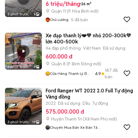
6 triệu/tháng
26 m²
Quận 11
(
P. Hòa Bình
mới)
3 phút trước
5
5
đã bán
Chú Lương
Xe đạp thanh lý❤️💚 nhỏ 200-300k💛
lớn 400-500k
Xe đạp phổ thông
Việt Nam
Đã sử dụng
600.000 đ
Quận 8
(
P. Bình Đông
mới)
3 phút trước
7
187
đã
4.9
Cửa Hàng Thanh Lý Đồ
bán
Cũ Mới
Ford Ranger WT 2022 2.0 Full Tự động
Vàng đồng
2022
Đã sử dụng
Dầu
Tự động
575.000.000 đ
Huyện Thanh Trì
(
Xã Nam Phù
mới)
3 phút trước
17
Chuyên Mua Bán Xe Bán Tải
Lướt