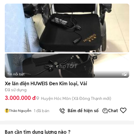
Tin nổi bật
3
Xe lăn điện HUWEIS Đen Kim loại, Vải
Đã sử dụng
3.000.000 đ
Huyện Hóc Môn
(
Xã Đông Thạnh
mới)
T
1
đã bán
Bấm để hiện số
Chat
Thảo Nguyễn
Bạn cần tìm
dung lượng
nào ?