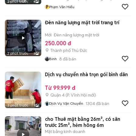
2 phút trước
4
P
Phạm Văn Hiếu
Đèn năng lượng mặt trời trang trí
Mới
Đèn năng lượng mặt trời
250.000 đ
Thành phố Thủ Đức
2 phút trước
3
8
đã bán
Binh
Dịch vụ chuyển nhà trọn gói bình dân
Từ 99.999 đ
Quận 4
(
P. Vĩnh Hội
mới)
1304
đã bán
Dịch Vụ Vận Chuyển
3 phút trước
1
cho Thuê mặt bằng 26m², có sân
trước 25m², hẻm hông 6m
Mặt bằng kinh doanh