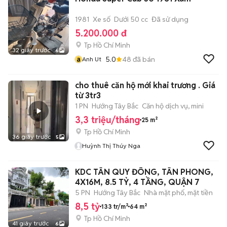
1981
Xe số
Dưới 50 cc
Đã sử dụng
5.200.000 đ
Tp Hồ Chí Minh
32 giây trước
6
a
5.0
48
đã bán
Anh Ut
cho thuê căn hộ mới khai trương . Giá
từ 3tr3
1 PN
Hướng Tây Bắc
Căn hộ dịch vụ, mini
3,3 triệu/tháng
25 m²
Tp Hồ Chí Minh
36 giây trước
5
Huỳnh Thị Thúy Nga
KDC TÂN QUY ĐÔNG, TÂN PHONG,
4X16M, 8.5 TỶ, 4 TẦNG, QUẬN 7
5 PN
Hướng Tây Bắc
Nhà mặt phố, mặt tiền
8,5 tỷ
133 tr/m²
64 m²
Tp Hồ Chí Minh
41 giây trước
6