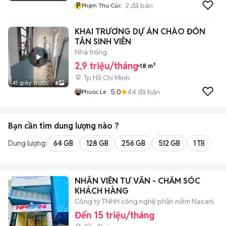
P
2
đã bán
Phạm Thu Cúc
KHAI TRƯƠNG DỰ ÁN CHÀO ĐÓN
TÂN SINH VIÊN
Nhà trống
2,9 triệu/tháng
18 m²
Tp Hồ Chí Minh
41 giây trước
8
5.0
44
đã bán
Phuoc Le
Bạn cần tìm
dung lượng
nào ?
Dung lượng:
64 GB
128 GB
256 GB
512 GB
1 TB
2 
NHÂN VIÊN TƯ VẤN - CHĂM SÓC
KHÁCH HÀNG
Công ty TNHH công nghệ phần mềm Nasani
Đến 15 triệu/tháng