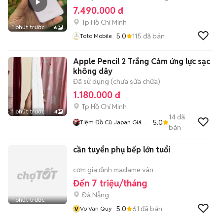
7.490.000 đ
Tp Hồ Chí Minh
1 phút trước
6
5.0
115
đã bán
Toto Mobile
Apple Pencil 2 Trắng Cảm ứng lực sạc
không dây
Đã sử dụng (chưa sửa chữa)
1.180.000 đ
Tp Hồ Chí Minh
1 phút trước
4
14
đã
5.0
Tiệm Đồ Cũ Japan Giá
bán
Tốt
cần tuyển phụ bếp lớn tuổi
cơm gia đình madame vân
Đến 7 triệu/tháng
Đà Nẵng
1 phút trước
v
5.0
61
đã bán
Vo Van Quy