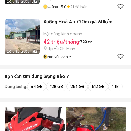
26 giây trước
7
5.0
21
đã bán
Cường
Xưởng Hoá An 720m giá 60k/m
Mặt bằng kinh doanh
42 triệu/tháng
720 m²
Tp Hồ Chí Minh
26 giây trước
3
N
Nguyễn Anh Minh
Bạn cần tìm
dung lượng
nào ?
Dung lượng:
64 GB
128 GB
256 GB
512 GB
1 TB
2 