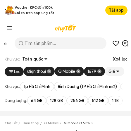
Voucher KFC đến 100k
Tải app
Chỉ có trên app Chợ Tốt
Khu vực:
Toàn quốc
Xoá lọc
Điện thoại
Q Mobile
1679
Giá
Lọc
Khu vực:
Tp Hồ Chí Minh
Bình Dương (TP Hồ Chí Minh mới)
Bà 
Dung lượng:
64 GB
128 GB
256 GB
512 GB
1 TB
2 
Chợ Tốt
Điện thoại
Q Mobile
Q Mobile Q Vita S