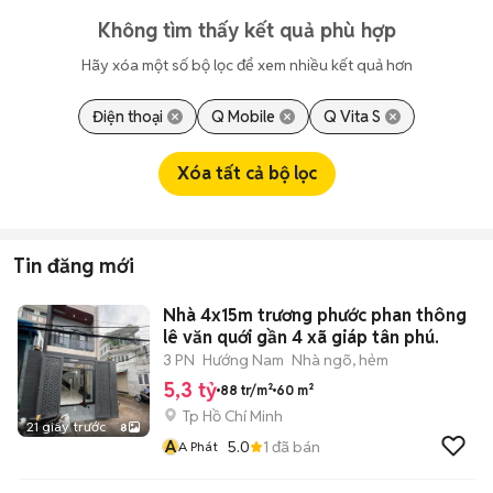
Không tìm thấy kết quả phù hợp
Hãy xóa một số bộ lọc để xem nhiều kết quả hơn
Điện thoại
Q Mobile
Q Vita S
Xóa tất cả bộ lọc
Tin đăng mới
Nhà 4x15m trương phước phan thông
lê văn quới gần 4 xã giáp tân phú.
3 PN
Hướng Nam
Nhà ngõ, hẻm
5,3 tỷ
88 tr/m²
60 m²
Tp Hồ Chí Minh
21 giây trước
8
A
5.0
1
đã bán
A Phát