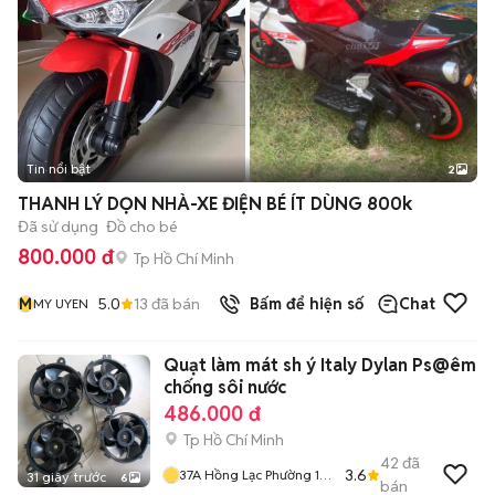
Tin nổi bật
2
THANH LÝ DỌN NHÀ-XE ĐIỆN BÉ ÍT DÙNG 800k
Đã sử dụng
Đồ cho bé
800.000 đ
Tp Hồ Chí Minh
M
5.0
13
đã bán
Bấm để hiện số
Chat
MY UYEN
Quạt làm mát sh ý Italy Dylan Ps@êm
chống sôi nước
486.000 đ
Tp Hồ Chí Minh
42
đã
3.6
37A Hồng Lạc Phường 10
31 giây trước
6
bán
Quận Tân Bình