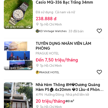
Casio MQ-336 Bạc Trắng 34mm
Đã sử dụng
Cả nam và nữ
238.888 đ
Tp Hồ Chí Minh
25 giây trước
6
33
đã bán
KD Vintage Watches
TUYỂN DỤNG NHÂN VIÊN LÀM
PHÒNG
PRAGUE HOTEL
Đến 7,50 triệu/tháng
Tp Hồ Chí Minh
26 giây trước
1
P
PRAGUE HOTEL
Nhà Hẻm Thông 8M💎Dương Quảng
Hàm P5🏠 4x20mm 💎3 Lầu-4 Phòng-
5wc-
4 PN
Hướng Đông
Nhà phố liền kề
20 triệu/tháng
80 m²
Tp Hồ Chí Minh