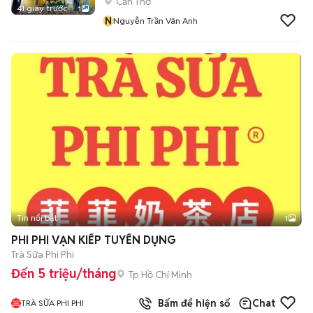
Cần Thơ
41 giây trước
1
N
Nguyễn Trần Vân Anh
Tin nổi bật
1
PHI PHI VẠN KIẾP TUYỂN DỤNG
Trà Sữa Phi Phi
Đến 5 triệu/tháng
Tp Hồ Chí Minh
Bấm để hiện số
Chat
TRÀ SỮA PHI PHI