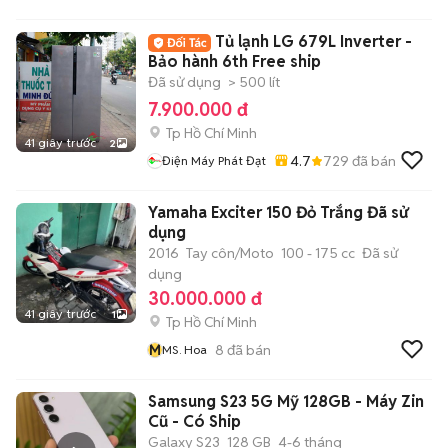
Tủ lạnh LG 679L Inverter -
Bảo hành 6th Free ship
Đã sử dụng
> 500 lít
7.900.000 đ
Tp Hồ Chí Minh
41 giây trước
2
4.7
729
đã bán
Điện Máy Phát Đạt
Yamaha Exciter 150 Đỏ Trắng Đã sử
dụng
2016
Tay côn/Moto
100 - 175 cc
Đã sử
dụng
30.000.000 đ
41 giây trước
1
Tp Hồ Chí Minh
M
8
đã bán
MS. Hoa
Samsung S23 5G Mỹ 128GB - Máy Zin
Cũ - Có Ship
Galaxy S23
128 GB
4-6 tháng