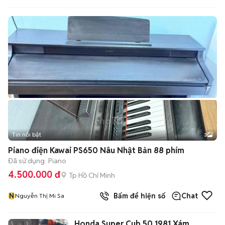
Tin nổi bật
3
Piano điện Kawai PS650 Nâu Nhật Bản 88 phím
Đã sử dụng
Piano
4.500.000 đ
Tp Hồ Chí Minh
N
Bấm để hiện số
Chat
Nguyễn Thị Mi Sa
Honda Super Cub 50 1981 Xám