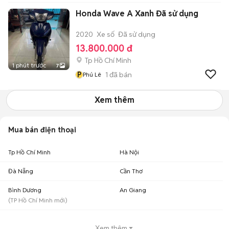
Honda Wave A Xanh Đã sử dụng
2020
Xe số
Đã sử dụng
13.800.000 đ
Tp Hồ Chí Minh
1 phút trước
7
P
1
đã bán
Phú Lê
Xem thêm
Mua bán điện thoại
Tp Hồ Chí Minh
Hà Nội
Đà Nẵng
Cần Thơ
Bình Dương
An Giang
(
TP Hồ Chí Minh
mới)
Xem thêm