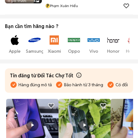
11 giờ trước
6
P
Phạm Xuân Hiếu
Bạn cần tìm
hãng
nào ?
Apple
Samsung
Xiaomi
Oppo
Vivo
Honor
Huawe
Tin đăng từ Đối Tác Chợ Tốt
Hàng đúng mô tả
Bảo hành từ 3 tháng
Có đổi trả