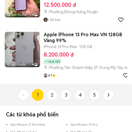
12.500.000 đ
Phường Đông Hưng Thuận
12 giờ trước
5
1
đã bán
Apple iPhone 13 Pro Max VN 128GB
Vàng 99%
iPhone 13 Pro Max
128 GB
8.200.000 đ
Giá tốt
12 giờ trước
6
Phường Tân Chánh Hiệp
(
P. Trung Mỹ Tây
mới
4.7
1
2
3
4
5
Các từ khóa phổ biến
Giá iPhone 17 Pro Max
Giá iPhone 17 Pro
Giá iPhone 17 Air
Giá iPhone 17