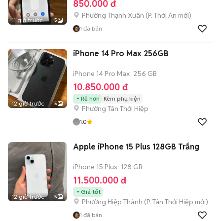
850.000 đ
Phường Thạnh Xuân
(
P. Thới An
mới)
11 giờ trước
5
1
đã bán
iPhone 14 Pro Max 256GB
iPhone 14 Pro Max
256 GB
10.850.000 đ
Rẻ hơn
Kèm phụ kiện
12 giờ trước
5
Phường Tân Thới Hiệp
1.0
Apple iPhone 15 Plus 128GB Trắng
iPhone 15 Plus
128 GB
11.500.000 đ
Giá tốt
12 giờ trước
5
Phường Hiệp Thành
(
P. Tân Thới Hiệp
mới)
1
đã bán