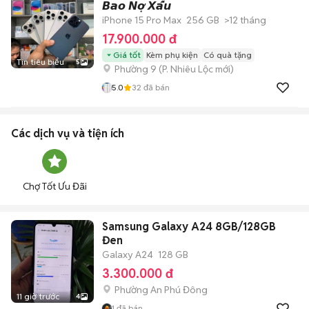
𝘽𝙖𝙤 𝙉𝙤̛̣ 𝙓𝙖̂́𝙪
iPhone 15 Pro Max
256 GB
>12 tháng
17.900.000 đ
Giá tốt
Kèm phụ kiện
Có quà tặng
Tin tiêu biểu
5
Phường 9
(
P. Nhiêu Lộc
mới)
5.0
32
đã bán
Các dịch vụ và tiện ích
Chợ Tốt Ưu Đãi
Samsung Galaxy A24 8GB/128GB
Đen
Galaxy A24
128 GB
3.300.000 đ
Phường An Phú Đông
11 giờ trước
4
1
đã bán