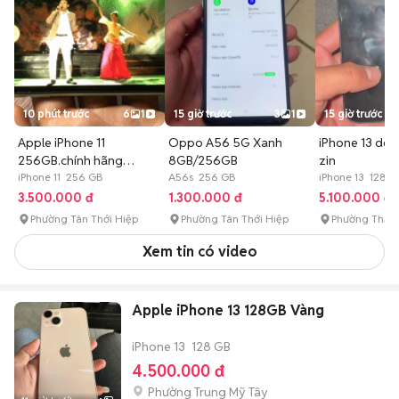
10 phút trước
6
1
15 giờ trước
3
1
15 giờ trước
Apple iPhone 11
Oppo A56 5G Xanh
iPhone 13 de
256GB.chính hãng
8GB/256GB
zin
VN.nguyên zin
iPhone 11 256 GB
A56s 256 GB
iPhone 13 128 G
3.500.000 đ
1.300.000 đ
5.100.000 đ
Phường Tân Thới Hiệp
Phường Tân Thới Hiệp
Phường Thạnh
Xem tin có video
Apple iPhone 13 128GB Vàng
iPhone 13
128 GB
4.500.000 đ
Phường Trung Mỹ Tây