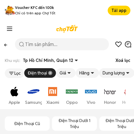
Voucher KFC đến 100k
Tải app
Chỉ có trên app Chợ Tốt
Khu vực:
Tp Hồ Chí Minh, Quận 12
Xoá lọc
Điện thoại
Giá
Hãng
Dung lượng
Lọc
Apple
Samsung
Xiaomi
Oppo
Vivo
Honor
Huawe
Điện Thoại Dưới 1
Điện Thoại Dướ
Điện Thoại Cũ
Triệu
Triệu