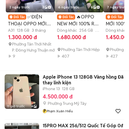
2 ngày trước
3
6 ngày trước
6
7 ngày trước
✅ĐIỆN
🔥OPPO
✅
THOẠI OPPO MỚI
NEW MỚI 100% RAM
MỚI 100%
GIẢI TRÍ MƯỢT MÀ✅
A31
128 GB
3 tháng
8GB-256GB ĐẸP
Dòng khác
256 GB
3
8GB-256G
Dòng khác
tháng
tháng
1.300.000 đ
1.680.000 đ
1.450.00
MẠNH MẼ🔥
GRAB BE 
Phường Tân Thới Nhất
SM✅
Phường Tân Thới Hiệp
Phường Tâ
P. Đông Hưng Thuận mới
9
407
427
Apple iPhone 13 128GB Vàng hồng Đã
thay linh kiện
iPhone 13
128 GB
4.500.000 đ
Phường Trung Mỹ Tây
11 giờ trước
6
P
Phạm Xuân Hiếu
15PRO MAX 256/512 Quốc Tế Góp 0₫