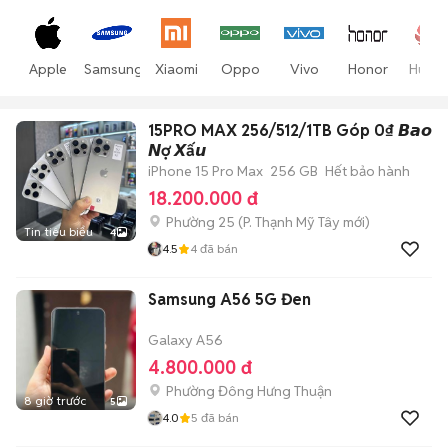
Apple
Samsung
Xiaomi
Oppo
Vivo
Honor
Huawe
15PRO MAX 256/512/1TB Góp 0₫ 𝘽𝙖𝙤
𝙉ợ 𝙓ấ𝙪
iPhone 15 Pro Max
256 GB
Hết bảo hành
18.200.000 đ
Phường 25
(
P. Thạnh Mỹ Tây
mới)
Tin tiêu biểu
4
4.5
4
đã bán
Samsung A56 5G Đen
Galaxy A56
4.800.000 đ
Phường Đông Hưng Thuận
8 giờ trước
5
4.0
5
đã bán