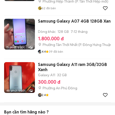
Phường Hiệp Thành
(
P. Tân Thới Hiệp
mới)
G
62
đã bán
Samsung Galaxy A07 4GB 128GB Xanh 
Dòng khác
128 GB
7-12 tháng
1.800.000 đ
Phường Tân Thới Nhất
(
P. Đông Hưng Thuận
m
15 phút trước
4
4.4
39
đã bán
Samsung Galaxy A11 ram 3GB/32GB
Xanh
Galaxy A11
32 GB
300.000 đ
Phường An Phú Đông
48 phút trước
3
2.4
Bạn cần tìm
hãng
nào ?