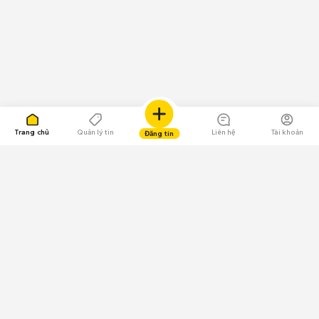
Trang chủ
Quản lý tin
Liên hệ
Tài khoản
Đăng tin
109.000 Bình chọn
Tải ứng dụng Chợ Tốt