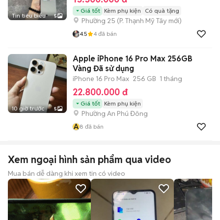
Giá tốt
Kèm phụ kiện
Có quà tặng
Tin tiêu biểu
5
Phường 25
(
P. Thạnh Mỹ Tây
mới)
4.5
4
đã bán
Apple iPhone 16 Pro Max 256GB
Vàng Đã sử dụng
iPhone 16 Pro Max
256 GB
1 tháng
22.800.000 đ
Giá tốt
Kèm phụ kiện
10 giờ trước
5
Phường An Phú Đông
A
8
đã bán
Xem ngoại hình sản phẩm qua video
Mua bán dễ dàng khi xem tin có video