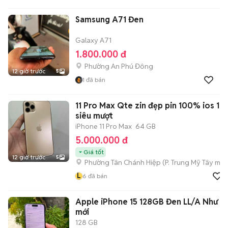
Samsung A71 Đen
Galaxy A71
1.800.000 đ
Phường An Phú Đông
12 giờ trước
5
1
đã bán
11 Pro Max Qte zin đẹp pin 100% ios 16
siêu mượt
iPhone 11 Pro Max
64 GB
5.000.000 đ
Giá tốt
12 giờ trước
5
Phường Tân Chánh Hiệp
(
P. Trung Mỹ Tây
mới
L
6
đã bán
Apple iPhone 15 128GB Đen LL/A Như
mới
128 GB