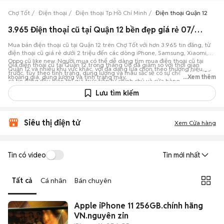
Chợ Tốt
Điện thoại
Điện thoại Tp Hồ Chí Minh
Điện thoại Quận 12
3.965 Điện thoại cũ tại Quận 12 bền đẹp giá rẻ 07/08/2026
Mua bán điện thoại cũ tại Quận 12 trên Chợ Tốt với hơn 3.965 tin đăng, từ
điện thoại cũ giá rẻ dưới 2 triệu đến các dòng iPhone, Samsung, Xiaomi,
Oppo cũ like new. Người mua có thể dễ dàng tìm mua điện thoại cũ tại
Giá điện thoại cũ tại Quận 12 trong tháng 08 đã giảm so với thời gian
Quận 12 và nhiều khu vực khác, với đa dạng lựa chọn theo thương hiệu,
trước, tùy theo tình trạng, dung lượng và màu sắc sẽ có sự chênh lệch. Tất
khoảng giá, dung lượng và tình trạng máy.
...Xem thêm
cả tin đăng đều hiển thị giá trực tiếp từ chính chủ và cửa hàng, hỗ trợ lọc
theo khu vực, mức giá, dung lượng, màu sắc, tình trạng máy, giúp việc
Lưu tìm kiếm
mua bán điện thoại cũ tại Quận 12 nhanh chóng và rõ ràng. Cập nhật giá và
thị trường mua bán điện thoại cũ tại Quận 12 trên Chợ Tốt.
Siêu thị điện tử
Xem Cửa hàng
Tin có video
Tin mới nhất
Tất cả
Cá nhân
Bán chuyên
Apple iPhone 11 256GB.chính hãng
VN.nguyên zin