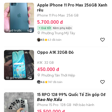
Apple iPhone 11 Pro Max 256GB Xanh
rêu
iPhone 11 Pro Max
256 GB
5.700.000 đ
Giá tốt
Kèm phụ kiện
9 giờ trước
5
Phường Trung Mỹ Tây
4.5
63
đã bán
Oppo A1K 32GB Đỏ
A1K
32 GB
450.000 đ
Phường Tân Thới Hiệp
10 giờ trước
4
4.6
747
đã bán
15 RPO 128 99% Quốc Tế Zin góp 0₫
𝘽𝙖𝙤 𝙉𝙤̛̣ 𝙓𝙖̂́𝙪
iPhone 15 Pro
128 GB
Hết bảo hành
15.500.000 đ