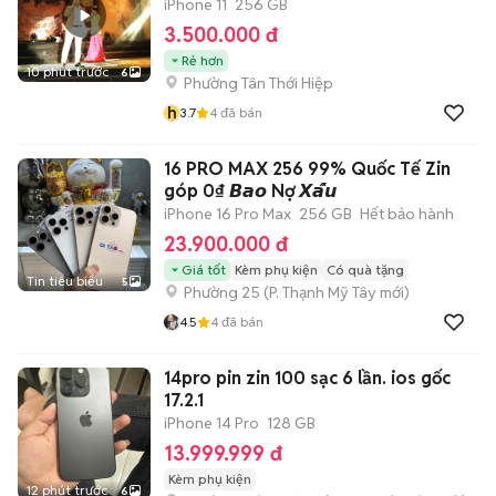
iPhone 11
256 GB
3.500.000 đ
Rẻ hơn
10 phút trước
6
Phường Tân Thới Hiệp
h
3.7
4
đã bán
16 PRO MAX 256 99% Quốc Tế Zin
góp 0₫ 𝘽𝙖𝙤 Nợ 𝙓𝙖̂́𝙪
iPhone 16 Pro Max
256 GB
Hết bảo hành
23.900.000 đ
Giá tốt
Kèm phụ kiện
Có quà tặng
Tin tiêu biểu
5
Phường 25
(
P. Thạnh Mỹ Tây
mới)
4.5
4
đã bán
14pro pin zin 100 sạc 6 lần. ios gốc
17.2.1
iPhone 14 Pro
128 GB
13.999.999 đ
Kèm phụ kiện
12 phút trước
6