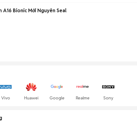
m A16 Bionic Mới Nguyên Seal
Vivo
Huawei
Google
Realme
Sony
g