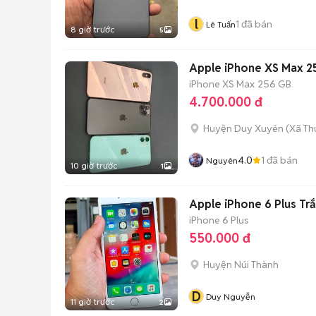
l
1
đã bán
Lê Tuấn
8 giờ trước
5
Apple iPhone XS Max 256
iPhone XS Max
256 GB
4.700.000 đ
Huyện Duy Xuyên
(
Xã Th
4.0
1
đã bán
Nguyên
10 giờ trước
1
Apple iPhone 6 Plus Tr
iPhone 6 Plus
550.000 đ
Huyện Núi Thành
D
Duy Nguyễn
11 giờ trước
2