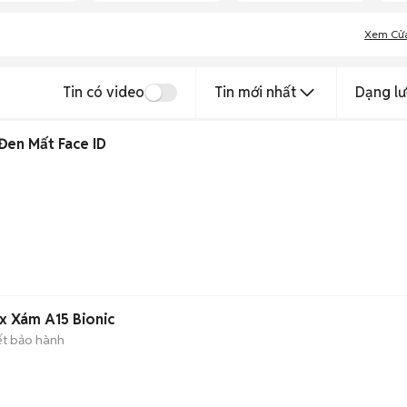
Xem Cử
Tin có video
Tin mới nhất
Dạng lư
Đen Mất Face ID
x Xám A15 Bionic
ết bảo hành