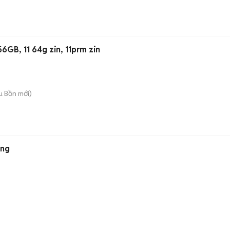
GB, 11 64g zin, 11prm zin
u Bồn
mới)
ắng