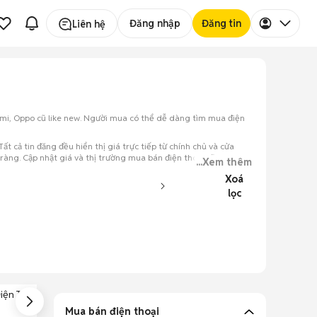
Đăng nhập
Đăng tin
Liên hệ
aomi, Oppo cũ like new. Người mua có thể dễ dàng tìm mua điện
t cả tin đăng đều hiển thị giá trực tiếp từ chính chủ và cửa
àng. Cập nhật giá và thị trường mua bán điện thoại cũ tại
...Xem thêm
Xoá
lọc
iện Thoại Xách
Điện Thoại Chơi
Điện Thoại Trả
Tay
Game
Góp
Mua bán điện thoại