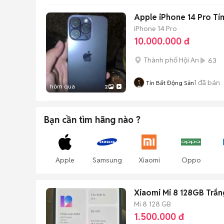
Apple iPhone 14 Pro Tí
iPhone 14 Pro
10.000.000 đ
Thành phố Hội An
63
1
đã bán
Tín Bất Động Sản
hôm qua
2
Bạn cần tìm
hãng
nào ?
Apple
Samsung
Xiaomi
Oppo
Xiaomi Mi 8 128GB Trắn
Mi 8
128 GB
1.500.000 đ