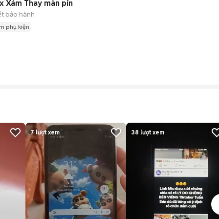
ax Xám Thay màn pin
ết bảo hành
m phụ kiện
7
lượt xem
38
lượt xem