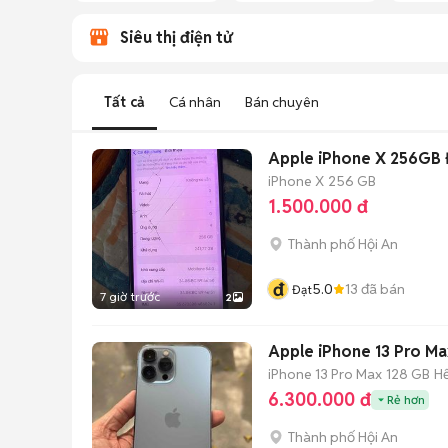
Siêu thị điện tử
Tất cả
Cá nhân
Bán chuyên
Apple iPhone X 256GB 
iPhone X
256 GB
1.500.000 đ
Thành phố Hội An
đ
5.0
13
đã bán
Đạt
7 giờ trước
2
Apple iPhone 13 Pro Ma
iPhone 13 Pro Max
128 GB
H
6.300.000 đ
Rẻ hơn
Thành phố Hội An