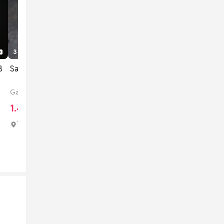
3 tuần trước
2
1
B
Samsung S21 Đen
Galaxy S21 128 GB
1.450.000 đ
Thành phố Tam Kỳ