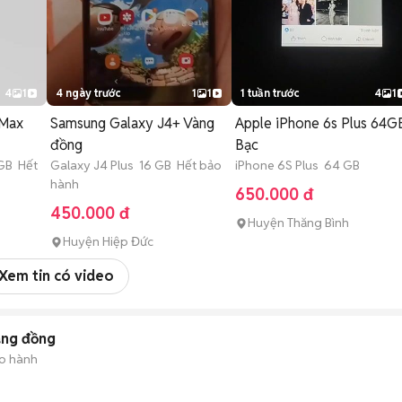
4
1
4 ngày trước
1
1
1 tuần trước
4
1
 Max
Samsung Galaxy J4+ Vàng
Apple iPhone 6s Plus 64G
đồng
Bạc
 GB Hết
Galaxy J4 Plus 16 GB Hết bảo
iPhone 6S Plus 64 GB
hành
650.000 đ
450.000 đ
Huyện Thăng Bình
Huyện Hiệp Đức
Xem tin có video
àng đồng
o hành