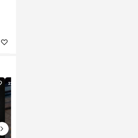
225
lượt xem