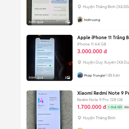
Huyện Thăng Bình
(
Xã Đồ
Ndtruong
hôm qua
3
Apple iPhone 11 Trắng B
iPhone 11
64 GB
3.000.000 đ
Huyện Duy Xuyên
(
Xã Du
1
đã bán
Phap Trungle
hôm qua
2
Xiaomi Redmi Note 9 P
Redmi Note 9 Pro
128 GB
1.700.000 đ
Giá tốt
Kè
Huyện Thăng Bình