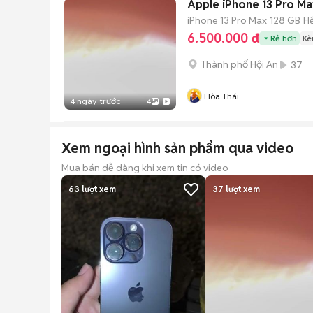
Apple iPhone 13 Pro M
iPhone 13 Pro Max
128 GB
H
6.500.000 đ
Rẻ hơn
Kè
Thành phố Hội An
37
Hòa Thái
4 ngày trước
4
Xem ngoại hình sản phẩm qua video
Mua bán dễ dàng khi xem tin có video
63
lượt xem
37
lượt xem