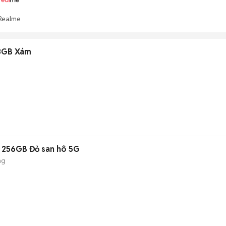
Realme
28GB Xám
7 256GB Đỏ san hô 5G
ng