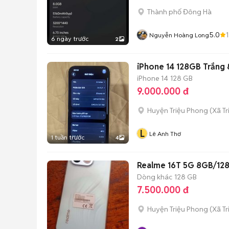
Thành phố Đông Hà
5.0
1
Nguyễn Hoàng Long
6 ngày trước
2
iPhone 14 128GB Trắng
iPhone 14
128 GB
9.000.000 đ
Huyện Triệu Phong
(
Xã Tr
L
Lê Anh Thơ
1 tuần trước
4
Realme 16T 5G 8GB/12
Dòng khác
128 GB
7.500.000 đ
Huyện Triệu Phong
(
Xã Tr