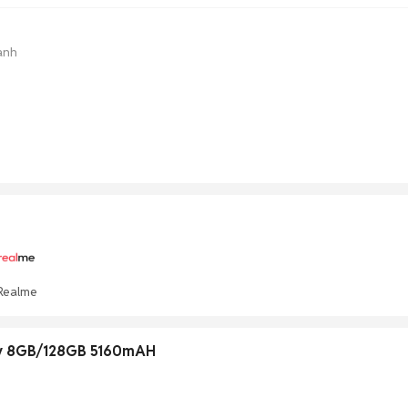
ành
Realme
ty 8GB/128GB 5160mAH