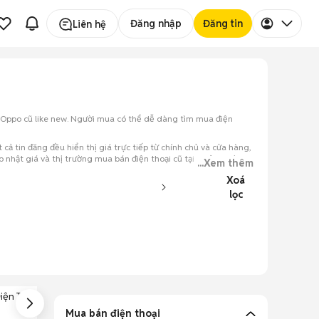
Đăng nhập
Đăng tin
Liên hệ
i, Oppo cũ like new. Người mua có thể dễ dàng tìm mua điện
 cả tin đăng đều hiển thị giá trực tiếp từ chính chủ và cửa hàng,
p nhật giá và thị trường mua bán điện thoại cũ tại Quảng Trị
...Xem thêm
Xoá
lọc
iện Thoại Xách
Điện Thoại Chơi
Điện Thoại Trả
Tay
Game
Góp
Mua bán điện thoại