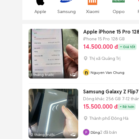
Apple
Samsung
Xiaomi
Oppo
Apple iPhone 15 Pro 1
iPhone 15 Pro
128 GB
14.500.000 đ
Giá tốt
Thị xã Quảng Trị
n
Nguyen Van Chung
1 tháng trước
5
Samsung Galaxy Z Flip
Dòng khác
256 GB
7-12 thá
15.500.000 đ
Rẻ hơn
Thành phố Đông Hà
2
đã bán
Dũng
2 tháng trước
4