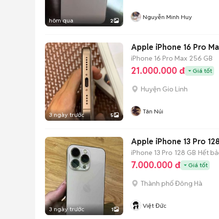
Nguyễn Minh Huy
hôm qua
2
Apple iPhone 16 Pro M
iPhone 16 Pro Max
256 GB
21.000.000 đ
Giá tốt
Huyện Gio Linh
Tân Núi
3 ngày trước
5
Apple iPhone 13 Pro 1
iPhone 13 Pro
128 GB
Hết bả
7.000.000 đ
Giá tốt
Thành phố Đông Hà
Việt Đức
3 ngày trước
1