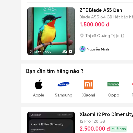
ZTE Blade A55 Đen
Blade A55
64 GB
Hết bảo h
1.500.000 đ
Thị xã Quảng Trị
12
Nguyễn Minh
3 ngày trước
2
Bạn cần tìm
hãng
nào ?
Apple
Samsung
Xiaomi
Oppo
Xiaomi 12 Pro Dimensi
12 Pro
128 GB
2.500.000 đ
Rẻ hơn