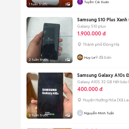
Tuyền Cái Xuân
1 tuần trước
3
Samsung S10 Plus Xanh 
Galaxy S10 plus
1.900.000 đ
Thành phố Đông Hà
9
đã bán
Huy Le
2 tuần trước
2
Samsung Galaxy A10s Đ
Galaxy A10S
32 GB
Hết bảo
400.000 đ
Huyện Hướng Hóa
(
Xã La
Nguyễn Minh Tuấn
2 tuần trước
4