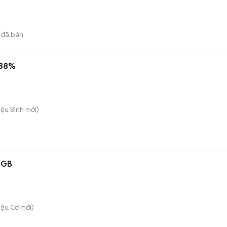
đã bán
 88%
iệu Bình
mới)
8GB
iệu Cơ
mới)