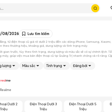
08/08/2026
Lưu tìm kiếm
n đăng, từ điện thoại cũ giá rẻ dưới 2 triệu đến các dòng iPhone, Samsung, Xiaom
họn theo thương hiệu, khoảng giá, dung lượng và tình trạng máy.
ời gian trước, tùy theo tình trạng, dung lượng và màu sắc sẽ có sự chênh lệch. Tất
ng máy, giúp việc mua bán điện thoại cũ tại Quảng Trị nhanh chóng và rõ ràng. Cậ
g lượng
Màu sắc
Tình trạng
Đăng bởi
Realme
hoại Dưới 2
Điện Thoại Dưới 3
Điện Thoại Dưới 5
Đ
Triệu
Triệu
Triệu