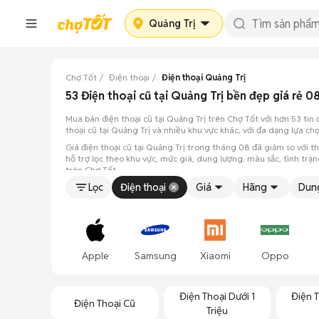
Quảng Trị
Chợ Tốt
Điện thoại
Điện thoại Quảng Trị
53 Điện thoại cũ tại Quảng Trị bền đẹp giá rẻ 
Mua bán điện thoại cũ tại Quảng Trị trên Chợ Tốt với hơn 53 ti
thoại cũ tại Quảng Trị và nhiều khu vực khác, với đa dạng lựa c
Giá điện thoại cũ tại Quảng Trị trong tháng 08 đã giảm so với th
hỗ trợ lọc theo khu vực, mức giá, dung lượng, màu sắc, tình trạ
trên Chợ Tốt.
Lọc
Điện thoại
Giá
Hãng
Dun
Apple
Samsung
Xiaomi
Oppo
Điện Thoại Dưới 1
Điện T
Điện Thoại Cũ
Triệu