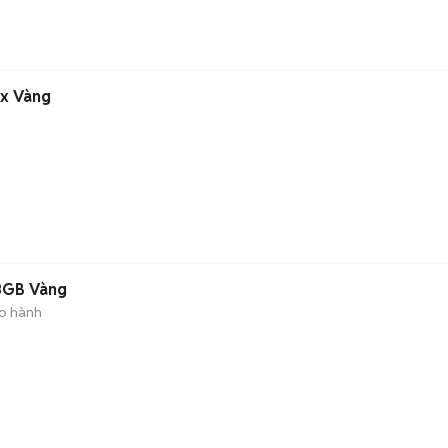
ax Vàng
28GB Vàng
o hành