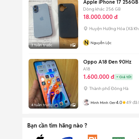
Apple iPhone 17 256GB
Dòng khác
256 GB
18.000.000 đ
Huyện Hướng Hóa
(
Xã Kh
N
Nguyễn Lộc
3 tuần trước
2
Oppo A18 Đen 90Hz
A18
1.600.000 đ
Giá tốt
Thành phố Đông Hà
4.0
49
đã 
Minh Minh Ger
4 tuần trước
2
Bạn cần tìm
hãng
nào ?