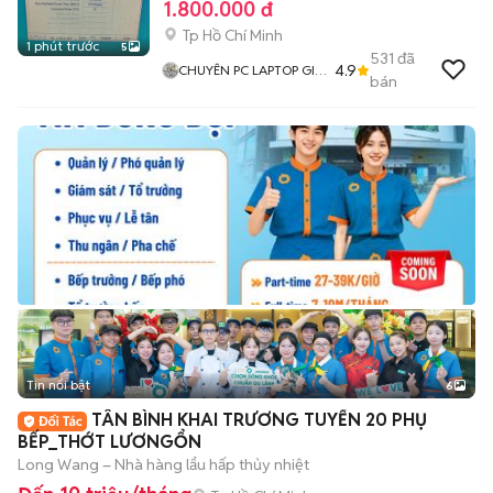
1.800.000 đ
Tp Hồ Chí Minh
1 phút trước
5
531
đã
4.9
CHUYÊN PC LAPTOP GIÁ
bán
RẺ
Tin nổi bật
6
+
2
TÂN BÌNH KHAI TRƯƠNG TUYỂN 20 PHỤ
BẾP_THỚT LƯƠNGỔN
Long Wang – Nhà hàng lẩu hấp thủy nhiệt