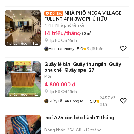
NHÀ PHỐ MEGA VILLAGE
FULL NT 4PN 3WC PHÚ HỮU
4 PN
Nhà phố liền kề
14 triệu/tháng
75 m²
Tp Hồ Chí Minh
1 phút trước
8
5.0
9
đã bán
Minh Tân Homy
Quầy lễ tân_Quầy thu ngân_Quầy
pha chế_Quầy spa_27
Mới
4.800.000 đ
Tp Hồ Chí Minh
1 phút trước
1
2457
đã
5.0
Quầy Lễ Tân Đóng Mới
bán
O9O253I225
Inoi A75 còn bảo hành 11 tháng
Dòng khác
256 GB
>12 tháng