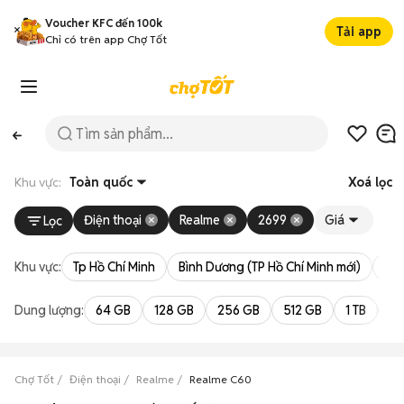
Voucher KFC đến 100k
Tải app
Chỉ có trên app Chợ Tốt
Khu vực:
Toàn quốc
Xoá lọc
Điện thoại
Realme
2699
Giá
Lọc
Khu vực:
Tp Hồ Chí Minh
Bình Dương (TP Hồ Chí Minh mới)
Bà 
Dung lượng:
64 GB
128 GB
256 GB
512 GB
1 TB
2 
Chợ Tốt
Điện thoại
Realme
Realme C60