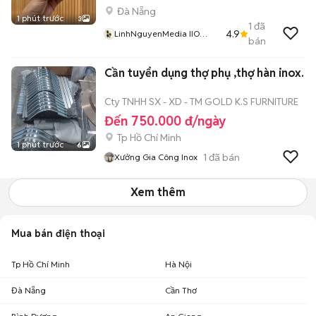
Đà Nẵng
1 phút trước
3
1
đã
4.9
LinhNguyenMedia IIO
bán
Nguyễn Hữu Thọ XV Năm I
Địa Chỉ
Cần tuyển dụng thợ phụ ,thợ hàn inox.
Cty TNHH SX - XD - TM GOLD K.S FURNITURE
Đến 750.000 đ/ngày
Tp Hồ Chí Minh
1 phút trước
6
1
đã bán
Xưởng Gia Công Inox
Xem thêm
Mua bán điện thoại
Tp Hồ Chí Minh
Hà Nội
Đà Nẵng
Cần Thơ