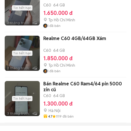
C60
64 GB
Tin hết hạn
1.650.000 đ
Tp Hồ Chí Minh
2 tháng trước
4
1
đã bán
Realme C60 4GB/64GB Xám
C60
64 GB
Tin hết hạn
1.850.000 đ
Tp Hồ Chí Minh
2 tháng trước
4
1
đã bán
Bán Realme C60 Ram4/64 pin 5000
zin cũ
C60
64 GB
Tin hết hạn
1.300.000 đ
Hà Nội
3 tháng trước
4
4.7
1119
đã bán