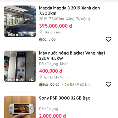
Mazda Mazda 3 2019 Xanh đen
7.300km
2019
7.300 km
Xăng
Tự động
395.000.000 đ
Hưng Yên
1 phút trước
4
Dũng Đỗ
Máy nước nóng Blacker Vàng nhạt
220V 4.5kW
Đã sử dụng
Khác
400.000 đ
Tp Hồ Chí Minh
1 phút trước
3
4.2
5849
đã bán
Tuấn Đồ Cũ
Sony PSP 3000 32GB Bạc
Đã sử dụng
2.000.000 đ