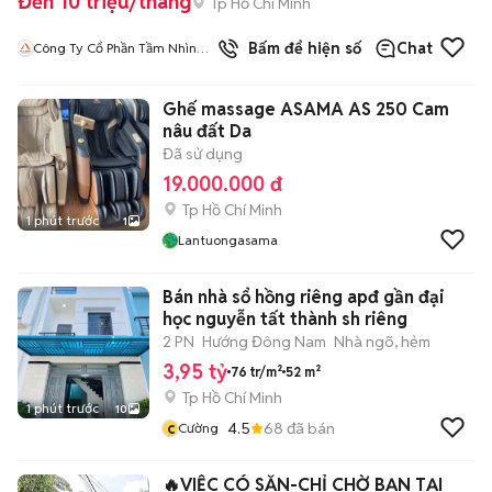
Đến 10 triệu/tháng
Tp Hồ Chí Minh
Bấm để hiện số
Chat
Công Ty Cổ Phần Tầm Nhìn
Quốc Tế Aladdin
Ghế massage ASAMA AS 250 Cam
nâu đất Da
Đã sử dụng
19.000.000 đ
Tp Hồ Chí Minh
1 phút trước
1
Lantuongasama
Bán nhà sổ hồng riêng apđ gần đại
học nguyễn tất thành sh riêng
2 PN
Hướng Đông Nam
Nhà ngõ, hẻm
3,95 tỷ
76 tr/m²
52 m²
Tp Hồ Chí Minh
1 phút trước
10
c
4.5
68
đã bán
Cường
🔥VIỆC CÓ SẴN-CHỈ CHỜ BẠN TẠI