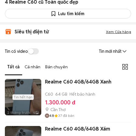
4 Realme C60 cũ Toàn quốc đẹp
Lưu tìm kiếm
Siêu thị điện tử
Xem Cửa hàng
Tin có video
Tin mới nhất
Tất cả
Cá nhân
Bán chuyên
Realme C60 4GB/64GB Xanh
C60
64 GB
Hết bảo hành
Tin hết hạn
1.300.000 đ
Cần Thơ
2 tháng trước
5
4.8
37
đã bán
Realme C60 4GB/64GB Xám