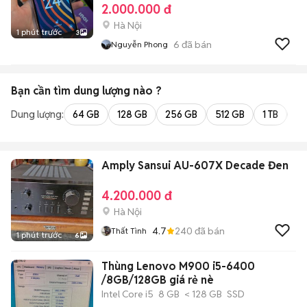
2.000.000 đ
Hà Nội
1 phút trước
3
6
đã bán
Nguyễn Phong
Bạn cần tìm
dung lượng
nào ?
Dung lượng:
64 GB
128 GB
256 GB
512 GB
1 TB
2 
Amply Sansui AU-607X Decade Đen
4.200.000 đ
Hà Nội
4.7
240
đã bán
Thất Tình
1 phút trước
6
Thùng Lenovo M900 i5-6400
/8GB/128GB giá rẻ nè
Intel Core i5
8 GB
< 128 GB
SSD