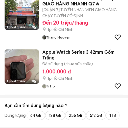
GIAO HÀNG NHANH Q7🔥
[QUẬN 7] TUYỂN NHÂN VIÊN GIAO HÀNG
CHẠY TUYẾN CỐ ĐỊNH
Đến 20 triệu/tháng
1 phút trước
1
Tp Hồ Chí Minh
Thang Nguyen
Apple Watch Series 3 42mm Gốm
Trắng
Đã sử dụng (chưa sửa chữa)
1.000.000 đ
Tp Hồ Chí Minh
1 phút trước
5
Tí Hon
Bạn cần tìm
dung lượng
nào ?
Dung lượng:
64 GB
128 GB
256 GB
512 GB
1 TB
2 