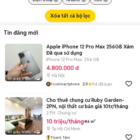
Xóa tất cả bộ lọc
Tin đăng mới
Apple iPhone 12 Pro Max 256GB Xám
Đã qua sử dụng
iPhone 12 Pro Max
256 GB
4.800.000 đ
Hà Nội
43 giây trước
3
3.9
94
đã bán
TicoSmartphone
Cho thuê chung cư Ruby Garden-
2PN, nội thất cơ bản giá 10tr/tháng
2 PN
Chung cư
10 triệu/tháng
86 m²
Tp Hồ Chí Minh
43 giây trước
6
T
Thanh Tâm