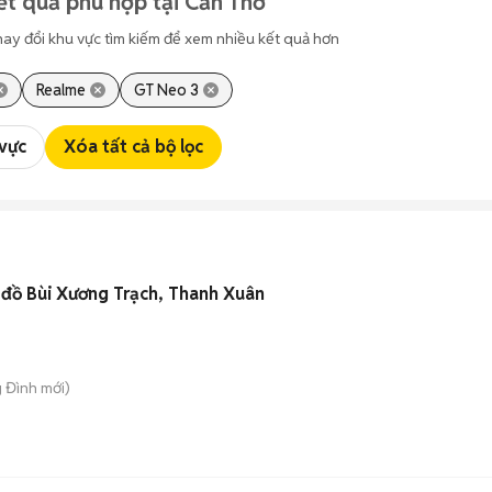
t quả phù hợp tại Cần Thơ
hay đổi khu vực tìm kiếm để xem nhiều kết quả hơn
Realme
GT Neo 3
 vực
Xóa tất cả bộ lọc
 đồ Bùi Xương Trạch, Thanh Xuân
g Đình
mới)