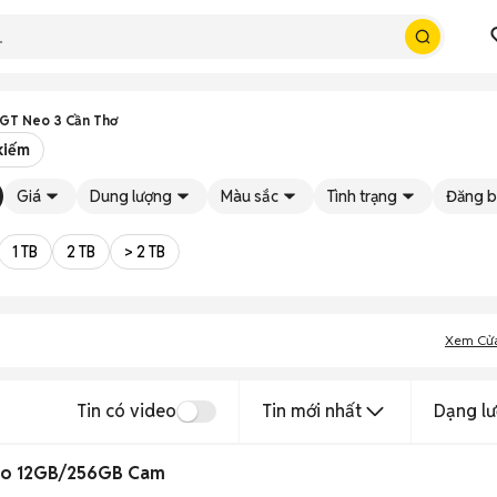
GT Neo 3 Cần Thơ
kiếm
Giá
Dung lượng
Màu sắc
Tình trạng
Đăng b
1 TB
2 TB
> 2 TB
Xem Cử
Tin có video
Tin mới nhất
Dạng lư
to 12GB/256GB Cam