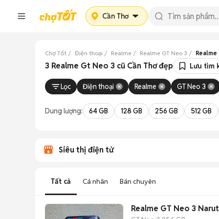
Cần Thơ
Chợ Tốt
Điện thoại
Realme
Realme GT Neo 3
Realme 
3 Realme Gt Neo 3 cũ Cần Thơ đẹp
Lưu tìm 
Lọc
Điện thoại
Realme
GT Neo 3
Dung lượng:
64 GB
128 GB
256 GB
512 GB
Siêu thị điện tử
Tất cả
Cá nhân
Bán chuyên
Realme GT Neo 3 Naru