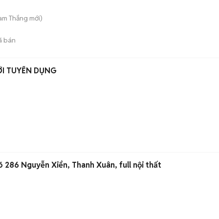
Tam Thắng
mới)
ã bán
ỠI TUYỂN DỤNG
 286 Nguyễn Xiển, Thanh Xuân, full nội thất