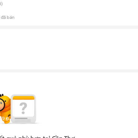
i)
đã bán