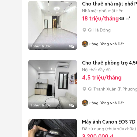
Cho thuê nhà mặt phố P
Nhà mặt phố, mặt tiền
18 triệu/tháng
38 m²
Q. Hà Đông
Cộng Đồng Nhà Đất
1 phút trước
5
Cho thuê phòng trọ 4.5
Nội thất đầy đủ
4,5 triệu/tháng
Q. Thanh Xuân
(
P. Phương
Cộng Đồng Nhà Đất
1 phút trước
5
Máy ảnh Canon EOS 7D
Đã sử dụng (chưa sửa chữa)
3.200.000 đ