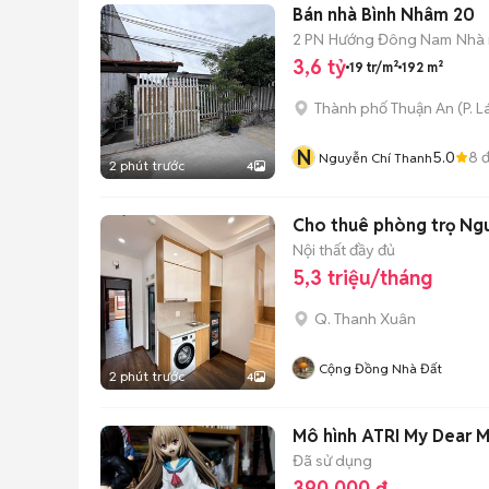
Bán nhà Bình Nhâm 20
2 PN
Hướng Đông Nam
Nhà 
3,6 tỷ
19 tr/m²
192 m²
Thành phố Thuận An
(
P. L
N
5.0
8
đ
Nguyễn Chí Thanh
2 phút trước
4
Cho thuê phòng trọ Ng
Nội thất đầy đủ
5,3 triệu/tháng
Q. Thanh Xuân
Cộng Đồng Nhà Đất
2 phút trước
4
Mô hình ATRI My Dear M
Đã sử dụng
390.000 đ