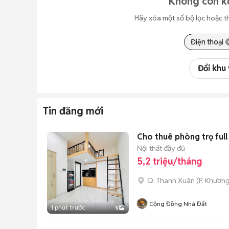
Không còn kế
Hãy xóa một số bộ lọc hoặc t
Điện thoại
Đổi khu
Tin đăng mới
Cho thuê phòng trọ full
Nội thất đầy đủ
5,2 triệu/tháng
Q. Thanh Xuân
(
P. Khươn
Cộng Đồng Nhà Đất
1 phút trước
5