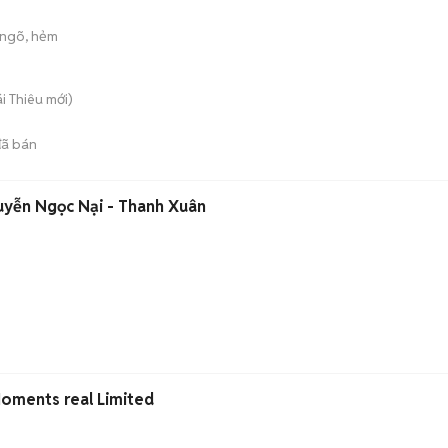
ngõ, hẻm
ái Thiêu
mới)
ã bán
uyễn Ngọc Nại - Thanh Xuân
oments real Limited