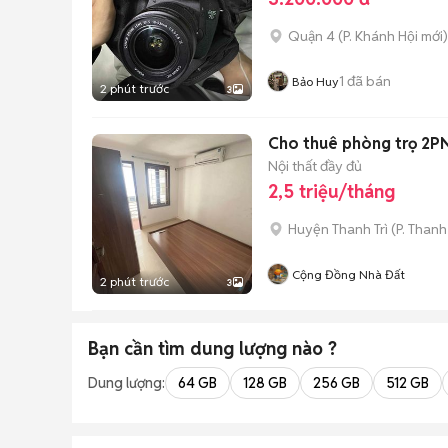
Quận 4
(
P. Khánh Hội
mới)
1
đã bán
Bảo Huy
2 phút trước
3
Cho thuê phòng trọ 2PN 
Nội thất đầy đủ
2,5 triệu/tháng
Huyện Thanh Trì
(
P. Thanh
Cộng Đồng Nhà Đất
2 phút trước
3
Bạn cần tìm
dung lượng
nào ?
Dung lượng:
64 GB
128 GB
256 GB
512 GB