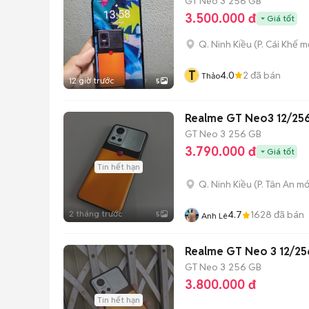
GT Neo 3
256 GB
3.500.000 đ
Giá tốt
Q. Ninh Kiều
(
P. Cái Khế
mớ
T
4.0
2
đã bán
Thảo
12 giờ trước
5
Realme GT Neo3 12/25
GT Neo 3
256 GB
3.790.000 đ
Giá tốt
Tin hết hạn
Q. Ninh Kiều
(
P. Tân An
mớ
2 tháng trước
4.7
1628
đã bán
5
Anh Lê
Realme GT Neo 3 12/25
GT Neo 3
256 GB
3.800.000 đ
Tin hết hạn