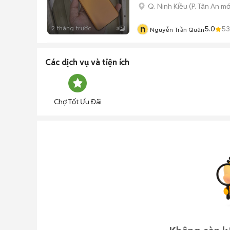
Q. Ninh Kiều
(
P. Tân An
mớ
n
2 tháng trước
5.0
53
3
Nguyễn Trần Quân
Các dịch vụ và tiện ích
Chợ Tốt Ưu Đãi