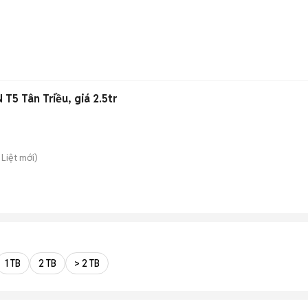
T5 Tân Triều, giá 2.5tr
 Liệt
mới)
1 TB
2 TB
> 2 TB