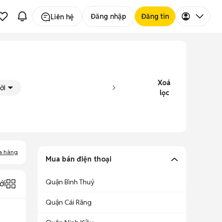
Đăng nhập
Đăng tin
Liên hệ
Xoá
ởi
lọc
a hàng
Mua bán điện thoại
Quận Bình Thuỷ
ới
Quận Cái Răng