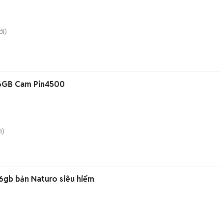
i)
6GB Cam Pin4500
i)
6gb bản Naturo siêu hiếm