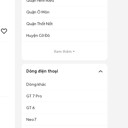
Quận Ninh Kiều
Quận Ô Môn
Quận Thốt Nốt
Huyện Cờ Đỏ
Xem thêm
Dòng điện thoại
Dòng khác
GT 7 Pro
GT 6
Neo7