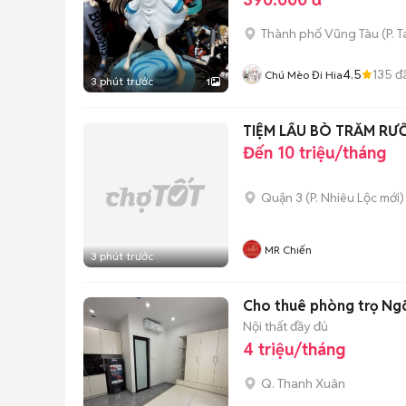
Thành phố Vũng Tàu
(
P. 
4.5
135
đ
Chú Mèo Đi Hia
3 phút trước
1
TIỆM LẨU BÒ TRĂM RƯ
Đến 10 triệu/tháng
Quận 3
(
P. Nhiêu Lộc
mới)
MR Chiến
3 phút trước
Cho thuê phòng trọ Ngõ
Nội thất đầy đủ
4 triệu/tháng
Q. Thanh Xuân