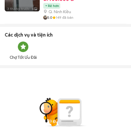
Rẻ hơn
3 tháng trước
6
Q. Ninh Kiều
5.0
149
đã bán
Các dịch vụ và tiện ích
Chợ Tốt Ưu Đãi