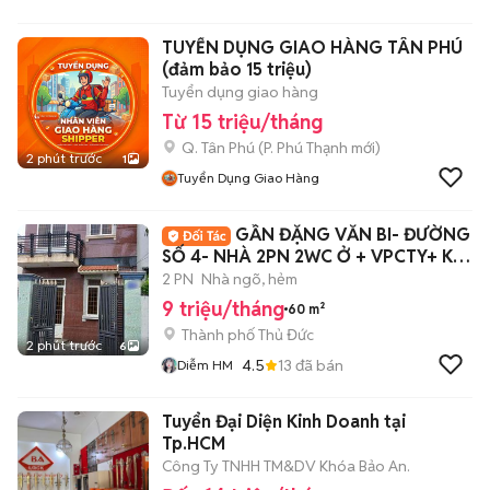
TUYỂN DỤNG GIAO HÀNG TÂN PHÚ
(đảm bảo 15 triệu)
Tuyển dụng giao hàng
Từ 15 triệu/tháng
Q. Tân Phú
(
P. Phú Thạnh
mới)
2 phút trước
1
Tuyển Dụng Giao Hàng
GẦN ĐẶNG VĂN BI- ĐƯỜNG
SỐ 4- NHÀ 2PN 2WC Ở + VPCTY+ KD
ONLINE
2 PN
Nhà ngõ, hẻm
9 triệu/tháng
60 m²
Thành phố Thủ Đức
2 phút trước
6
4.5
13
đã bán
Diễm HM
Tuyển Đại Diện Kinh Doanh tại
Tp.HCM
Công Ty TNHH TM&DV Khóa Bảo An.