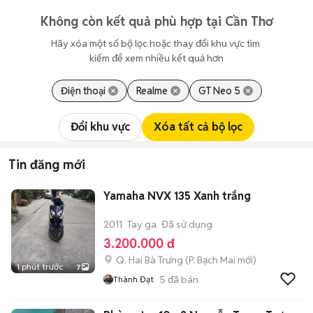
Không còn kết quả phù hợp tại Cần Thơ
Hãy xóa một số bộ lọc hoặc thay đổi khu vực tìm 
kiếm để xem nhiều kết quả hơn
Điện thoại
Realme
GT Neo 5
Đổi khu vực
Xóa tất cả bộ lọc
Tin đăng mới
Yamaha NVX 135 Xanh trắng
2011
Tay ga
Đã sử dụng
3.200.000 đ
Q. Hai Bà Trưng
(
P. Bạch Mai
mới)
1 phút trước
7
5
đã bán
Thành Đạt