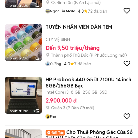
Q. Bình Tân
(
P. An Lạc
mới)
1 phút trước
1
4.3
72
đã bán
Ngọc Tài Moile
TUYỂN NHÂN VIÊN DÁN TEM
CTY VỆ SINH
Đến 9,50 triệu/tháng
Thành phố Thủ Đức
(
P. Phước Long
mới)
1 phút trước
1
4.0
7
đã bán
Cường
HP Probook 440 G5 i3 7100U 14 inch
8GB/256GB Bạc
Intel Core i3
8 GB
256 GB
SSD
2.900.000 đ
Quận 3
(
P. Bàn Cờ
mới)
1 phút trước
2
p
Phú
Cho Thuê Phòng Gác Cửa Sổ