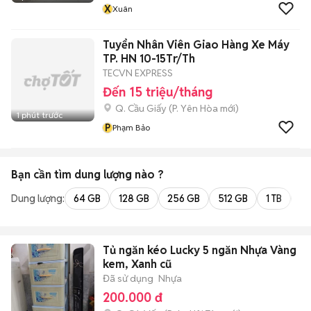
X
Xuân
Tuyển Nhân Viên Giao Hàng Xe Máy
TP. HN 10-15Tr/Th
TECVN EXPRESS
Đến 15 triệu/tháng
Q. Cầu Giấy
(
P. Yên Hòa
mới)
1 phút trước
P
Phạm Bảo
Bạn cần tìm
dung lượng
nào ?
Dung lượng:
64 GB
128 GB
256 GB
512 GB
1 TB
2 
Tủ ngăn kéo Lucky 5 ngăn Nhựa Vàng
kem, Xanh cũ
Đã sử dụng
Nhựa
200.000 đ