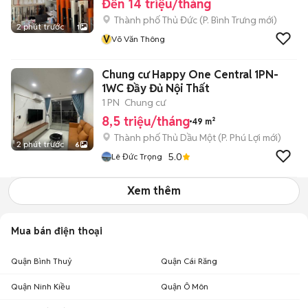
Đến 14 triệu/tháng
Thành phố Thủ Đức
(
P. Bình Trưng
mới)
2 phút trước
1
V
Võ Văn Thông
Chung cư Happy One Central 1PN-
1WC Đầy Đủ Nội Thất
1 PN
Chung cư
8,5 triệu/tháng
49 m²
Thành phố Thủ Dầu Một
(
P. Phú Lợi
mới)
2 phút trước
6
5.0
Lê Đức Trọng
Xem thêm
Mua bán điện thoại
Quận Bình Thuỷ
Quận Cái Răng
Quận Ninh Kiều
Quận Ô Môn