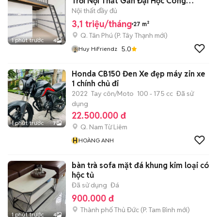
Trời Nội Thất Gần Đại Học Công
Thương - AEON
Nội thất đầy đủ
3,1 triệu/tháng
27 m²
Q. Tân Phú
(
P. Tây Thạnh
mới)
1 phút trước
4
5.0
Huy HiFriendz
Honda CB150 Đen Xe đẹp máy zin xe
1 chính chủ đi
2022
Tay côn/Moto
100 - 175 cc
Đã sử
dụng
22.500.000 đ
1 phút trước
7
Q. Nam Từ Liêm
H
HOÀNG ANH
bàn trà sofa mặt đá khung kim loại có
hộc tủ
Đã sử dụng
Đá
900.000 đ
Thành phố Thủ Đức
(
P. Tam Bình
mới)
1 phút trước
4