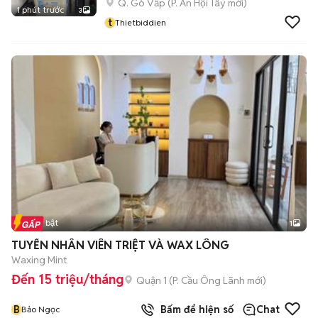
Q. Gò Vấp
(
P. An Hội Tây
mới)
1 phút trước
3
t
Thietbiddien
Tin nổi bật
1
TUYỂN NHÂN VIÊN TRIỆT VÀ WAX LÔNG
Waxing Mint
Đến 15 triệu/tháng
Quận 1
(
P. Cầu Ông Lãnh
mới)
B
Bấm để hiện số
Chat
Bảo Ngọc