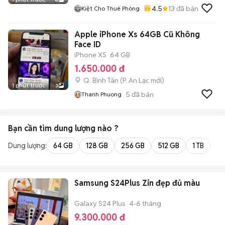
4.5
13
đã bán
Kiệt Cho Thuê Phòng
Apple iPhone Xs 64GB Cũ Không
Face ID
iPhone XS
64 GB
1.650.000 đ
Q. Bình Tân
(
P. An Lạc
mới)
1 phút trước
3
5
đã bán
Thanh Phuong
Bạn cần tìm
dung lượng
nào ?
Dung lượng:
64 GB
128 GB
256 GB
512 GB
1 TB
2 
Samsung S24Plus Zin đẹp đủ màu
Galaxy S24 Plus
4-6 tháng
9.300.000 đ