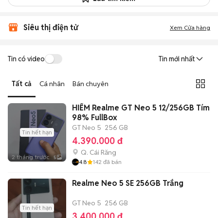
Siêu thị điện tử
Xem Cửa hàng
Tin có video
Tin mới nhất
Tất cả
Cá nhân
Bán chuyên
HIẾM Realme GT Neo 5 12/256GB Tím
98% FullBox
GT Neo 5
256 GB
Tin hết hạn
4.390.000 đ
Q. Cái Răng
2 tháng trước
5
4.8
142
đã bán
Realme Neo 5 SE 256GB Trắng
GT Neo 5
256 GB
Tin hết hạn
3.400.000 đ