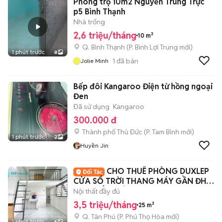
Phòng trọ 10m2 Nguyễn Trung Trực
p5 Bình Thạnh
Nhà trống
2,6 triệu/tháng
10 m²
Q. Bình Thạnh
(
P. Bình Lợi Trung
mới)
1 phút trước
8
1
đã bán
Jolie Minh
Bếp đôi Kangaroo Điện từ hồng ngoại
Đen
Đã sử dụng
Kangaroo
300.000 đ
Thành phố Thủ Đức
(
P. Tam Bình
mới)
1 phút trước
2
Huyền Jin
CHO THUÊ PHÒNG DUXLEP
CỬA SỔ TRỜI THANG MÁY GẦN ĐH
VĂN HIẾN GIÁP TBINH
Nội thất đầy đủ
3,5 triệu/tháng
25 m²
Q. Tân Phú
(
P. Phú Thọ Hòa
mới)
1 phút trước
6