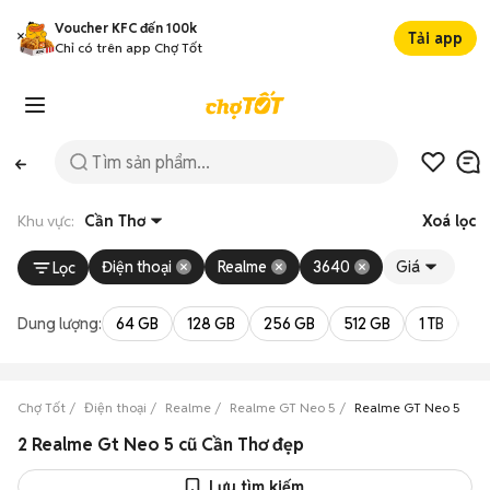
Voucher KFC đến 100k
Tải app
Chỉ có trên app Chợ Tốt
Khu vực:
Cần Thơ
Xoá lọc
Điện thoại
Realme
3640
Giá
Lọc
Dung lượng:
64 GB
128 GB
256 GB
512 GB
1 TB
2 
Chợ Tốt
Điện thoại
Realme
Realme GT Neo 5
Realme GT Neo 5 Cần
2 Realme Gt Neo 5 cũ Cần Thơ đẹp
Lưu tìm kiếm