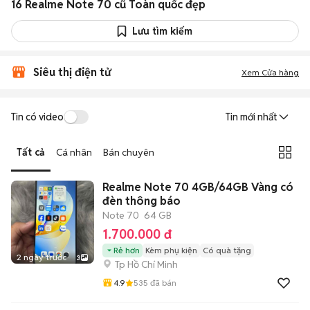
16 Realme Note 70 cũ Toàn quốc đẹp
Lưu tìm kiếm
Siêu thị điện tử
Xem Cửa hàng
Tin có video
Tin mới nhất
Tất cả
Cá nhân
Bán chuyên
Realme Note 70 4GB/64GB Vàng có
đèn thông báo
Note 70
64 GB
1.700.000 đ
Rẻ hơn
Kèm phụ kiện
Có quà tặng
2 ngày trước
3
Tp Hồ Chí Minh
4.9
535
đã bán