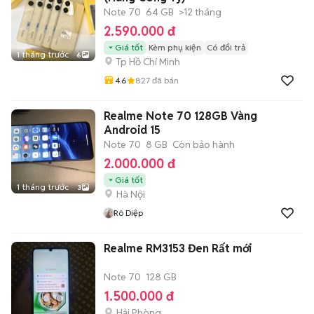
Note 70
64 GB
>12 tháng
2.590.000 đ
Giá tốt
Kèm phụ kiện
Có đổi trả
1 tháng trước
6
Tp Hồ Chí Minh
4.6
827
đã bán
Realme Note 70 128GB Vàng
Android 15
Note 70
8 GB
Còn bảo hành
2.000.000 đ
Giá tốt
1 tháng trước
3
Hà Nội
Rô Diệp
Realme RM3153 Đen Rất mới
Note 70
128 GB
1.500.000 đ
Hải Phòng