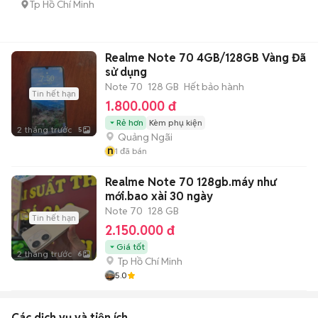
Tp Hồ Chí Minh
Realme Note 70 4GB/128GB Vàng Đã
sử dụng
Note 70
128 GB
Hết bảo hành
Tin hết hạn
1.800.000 đ
Rẻ hơn
Kèm phụ kiện
2 tháng trước
5
Quảng Ngãi
n
1
đã bán
Realme Note 70 128gb.máy như
mới.bao xài 30 ngày
Note 70
128 GB
Tin hết hạn
2.150.000 đ
Giá tốt
2 tháng trước
6
Tp Hồ Chí Minh
5.0
Các dịch vụ và tiện ích