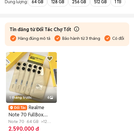
Dung lượng:
64 GB
128 GB
256 GB
512 GB
1 TB
2 
Tin đăng từ Đối Tác Chợ Tốt
Hàng đúng mô tả
Bảo hành từ 3 tháng
Có đổi trả
1 tháng trước
6
Realme
Note 70 FullBox
(Hàng Công Ty)
Note 70
64 GB
>12
tháng
2.590.000 đ