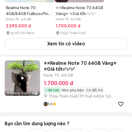
Realme Note 70
⭐️⭐️Realme Note 70 64GB
4GB/64GB Fullbox+Pin
Vàng⭐️ ⭐️Giá tốt✅✅✅
6300,Ip54
Note 70 64 GB
Note 70 64 GB
2.590.000 đ
1.700.000 đ
Tp Hồ Chí Minh
Thừa Thiên Huế
Xem tin có video
⭐️⭐️Realme Note 70 64GB Vàng⭐️
⭐️Giá tốt✅✅✅
Note 70
64 GB
1.700.000 đ
Rẻ hơn
Kèm phụ kiện
Có đổi trả
2 tháng trước
5
Thừa Thiên Huế
(
TP Huế
mới)
50
5.0
Bạn cần tìm
dung lượng
nào ?