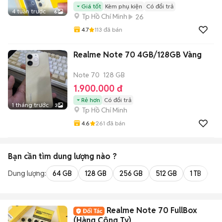
Giá tốt
Kèm phụ kiện
Có đổi trả
4 tuần trước
6
Tp Hồ Chí Minh
26
4.7
113
đã bán
Realme Note 70 4GB/128GB Vàng
Note 70
128 GB
1.900.000 đ
Rẻ hơn
Có đổi trả
1 tháng trước
3
Tp Hồ Chí Minh
4.6
261
đã bán
Bạn cần tìm
dung lượng
nào ?
Dung lượng:
64 GB
128 GB
256 GB
512 GB
1 TB
2 
Realme Note 70 FullBox
(Hàng Công Ty)