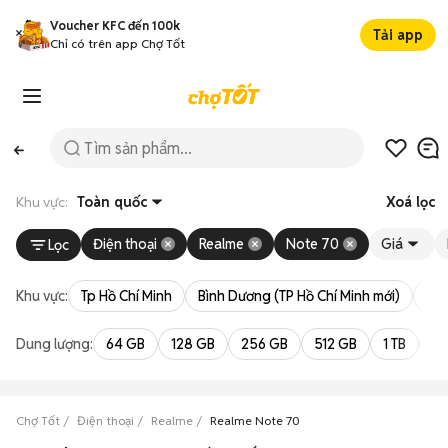
Voucher KFC đến 100k
Tải app
Chỉ có trên app Chợ Tốt
Khu vực:
Toàn quốc
Xoá lọc
Điện thoại
Realme
Note 70
Giá
Lọc
Khu vực:
Tp Hồ Chí Minh
Bình Dương (TP Hồ Chí Minh mới)
Bà 
Dung lượng:
64 GB
128 GB
256 GB
512 GB
1 TB
2 
Chợ Tốt
Điện thoại
Realme
Realme Note 70