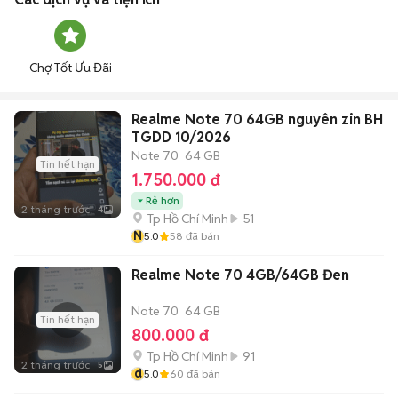
Chợ Tốt Ưu Đãi
Realme Note 70 64GB nguyên zin BH
TGDD 10/2026
Note 70
64 GB
Tin hết hạn
1.750.000 đ
Rẻ hơn
2 tháng trước
4
Tp Hồ Chí Minh
51
N
5.0
58
đã bán
Realme Note 70 4GB/64GB Đen
Note 70
64 GB
Tin hết hạn
800.000 đ
Tp Hồ Chí Minh
91
2 tháng trước
5
d
5.0
60
đã bán