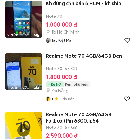
Kh dùng cần bán ở HCM - kh ship
Note 70
1.000.000 đ
Tp Hồ Chí Minh
2 tuần trước
5
Hào Kiệt Mã
Realme Note 70 4GB/64GB Đen
Note 70
64 GB
1.800.000 đ
Rẻ hơn
Kèm phụ kiện
4 tuần trước
2
Đà Nẵng
P
1.0
13
đã bán
Realme Note 70 4GB/64GB
Fullbox+Pin 6300,Ip54
Note 70
64 GB
2.590.000 đ