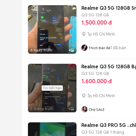
Realme Q3 5G 128GB S
Q3 5G
128 GB
1.500.000 đ
Tp Hồ Chí Minh
1
đã bán
Thích Bán Rẻ
6 ngày trước
4
Realme Q3 5G 128GB B
Q3 5G
128 GB
1.600.000 đ
Tin hết hạn
Tp Hồ Chí Minh
2 tháng trước
5
Chợ SALE
Realme Q3 PRO 5G ..ch
Q3 5G
128 GB
1 tháng