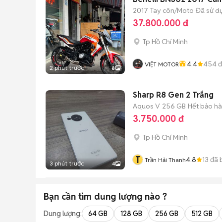
2017
Tay côn/Moto
Đã sử d
37.800.000 đ
Tp Hồ Chí Minh
4.4
454
đ
VIỆT MOTOR
2 phút trước
8
Sharp R8 Gen 2 Trắng
Aquos V
256 GB
Hết bảo h
3.750.000 đ
Tp Hồ Chí Minh
T
4.8
13
đã 
Trần Hải Thanh
3 phút trước
4
Bạn cần tìm
dung lượng
nào ?
Dung lượng:
64 GB
128 GB
256 GB
512 GB