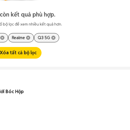
còn kết quả phù hợp.
ố bộ lọc để xem nhiều kết quả hơn.
Realme
Q3 5G
Xóa tất cả bộ lọc
ới Bóc Hộp