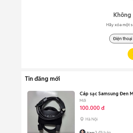
Không 
Hãy xóa một s
Điện thoại
Tin đăng mới
Cáp sạc Samsung Đen M
Mới
100.000 đ
Hà Nội
3
đã bán
Nam