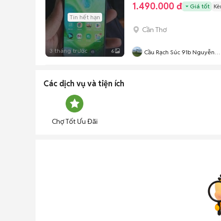
1.490.000 đ
Giá tốt
Kè
Tin hết hạn
Cần Thơ
3 tháng trước
6
Cầu Rạch Súc 91b Nguyễn
Văn Linh
Các dịch vụ và tiện ích
Chợ Tốt Ưu Đãi