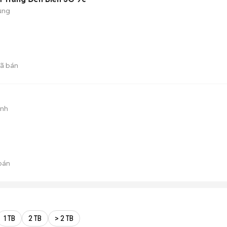
ụng
ã bán
ành
bán
1 TB
2 TB
> 2 TB