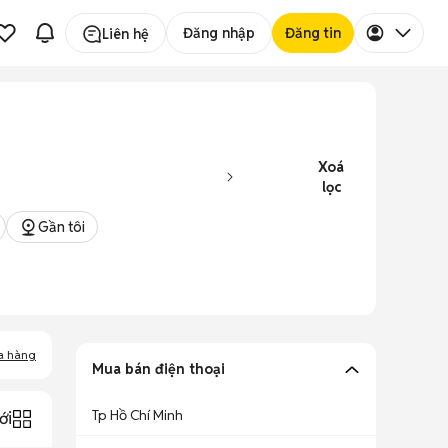
Đăng nhập
Đăng tin
Liên hệ
Xoá
lọc
Gần tôi
a hàng
Mua bán điện thoại
Tp Hồ Chí Minh
ới