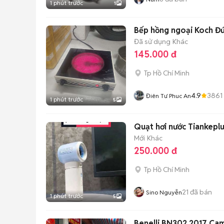
1 phút trước
1
Bếp hồng ngoại Koch Đứ
Đã sử dụng
Khác
145.000 đ
Tp Hồ Chí Minh
4.9
3861
Điên Tư Phuc An
1 phút trước
5
Quạt hơi nước Tiankepl
Mới
Khác
250.000 đ
Tp Hồ Chí Minh
21
đã bán
Sino Nguyễn
1 phút trước
5
Benelli BN302 2017 Cam