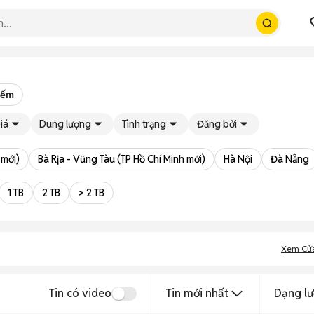
iếm
iá
Dung lượng
Tình trạng
Đăng bởi
 mới)
Bà Rịa - Vũng Tàu (TP Hồ Chí Minh mới)
Hà Nội
Đà Nẵng
1 TB
2 TB
> 2 TB
Xem Cử
Tin có video
Tin mới nhất
Dạng lư