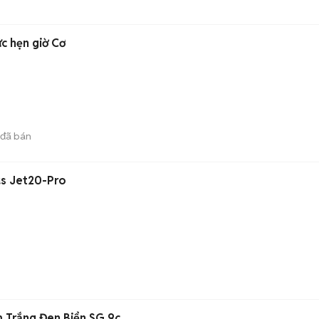
c hẹn giờ Cơ
đã bán
us Jet20-Pro
 Trắng Đen Biển SG 9c