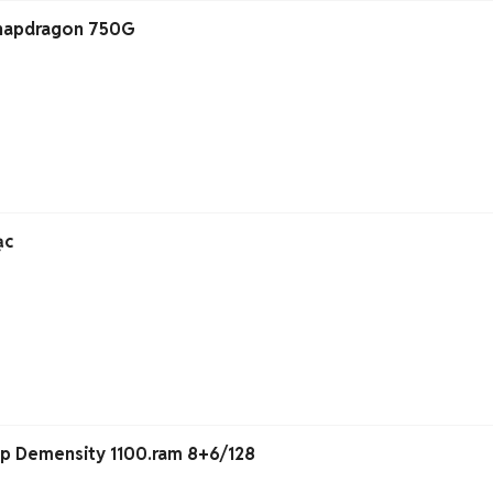
napdragon 750G
ạc
ip Demensity 1100.ram 8+6/128