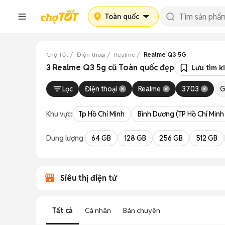
Toàn quốc
Chợ Tốt
Điện thoại
Realme
Realme Q3 5G
3 Realme Q3 5g cũ Toàn quốc đẹp
Lưu tìm k
Lọc
Điện thoại
Realme
3703
G
Khu vực:
Tp Hồ Chí Minh
Bình Dương (TP Hồ Chí Minh
Dung lượng:
64 GB
128 GB
256 GB
512 GB
Siêu thị điện tử
Tất cả
Cá nhân
Bán chuyên