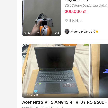
Đã sử dụng (chưa sửa chữa)
300.000 đ
Bắc Ninh
5.0
Phương Hoàng
3 phút trước
1
Tin nổi bật
Acer Nitro V 15 ANV15 41 R1JY R5 6600
Ryzen 5
16 GB
512 GB
SSD