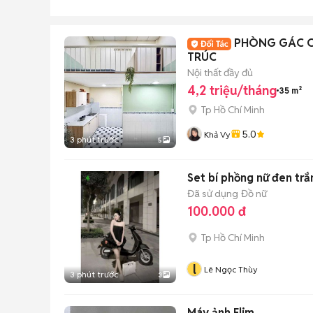
PHÒNG GÁC CA
TRÚC
Nội thất đầy đủ
4,2 triệu/tháng
35 m²
Tp Hồ Chí Minh
5.0
Khả Vy
3 phút trước
5
Set bí phồng nữ đen trắ
Đã sử dụng
Đồ nữ
100.000 đ
Tp Hồ Chí Minh
l
Lê Ngọc Thùy
3 phút trước
3
Máy ảnh Flim