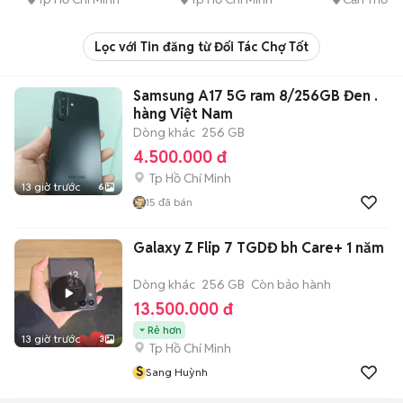
Lọc với Tin đăng từ Đối Tác Chợ Tốt
Samsung A17 5G ram 8/256GB Đen .
hàng Việt Nam
Dòng khác
256 GB
4.500.000 đ
Tp Hồ Chí Minh
13 giờ trước
6
15
đã bán
Galaxy Z Flip 7 TGDĐ bh Care+ 1 năm
Dòng khác
256 GB
Còn bảo hành
13.500.000 đ
Rẻ hơn
13 giờ trước
3
Tp Hồ Chí Minh
S
Sang Huỳnh