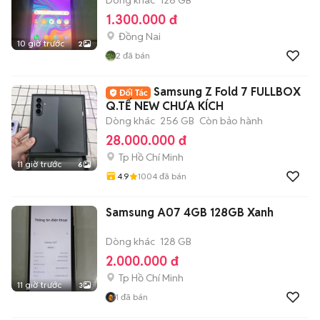
Dòng khác
128 GB
1.300.000 đ
Đồng Nai
10 giờ trước
2
2
đã bán
Samsung Z Fold 7 FULLBOX
Q.TẾ NEW CHƯA KÍCH
Dòng khác
256 GB
Còn bảo hành
28.000.000 đ
Tp Hồ Chí Minh
11 giờ trước
6
4.9
1004
đã bán
Samsung A07 4GB 128GB Xanh
Dòng khác
128 GB
2.000.000 đ
Tp Hồ Chí Minh
11 giờ trước
3
1
đã bán