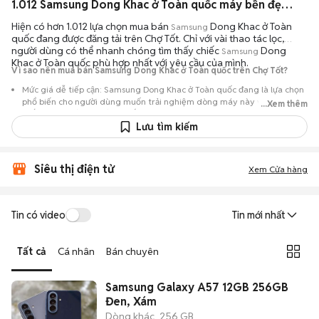
1.012 Samsung Dong Khac ở Toàn quốc máy bền đẹp đang bán 08/2026
Hiện có hơn 1.012 lựa chọn mua bán
Dong Khac ở Toàn
Samsung
quốc đang được đăng tải trên Chợ Tốt. Chỉ với vài thao tác lọc,
người dùng có thể nhanh chóng tìm thấy chiếc
Dong
Samsung
Khac ở Toàn quốc phù hợp nhất với yêu cầu của mình.
Vì sao nên mua bán Samsung Dong Khac ở Toàn quốc trên Chợ Tốt?
Mức giá dễ tiếp cận: Samsung Dong Khac ở Toàn quốc đang là lựa chọn
phổ biến cho người dùng muốn trải nghiệm dòng máy này với chi phí
...Xem thêm
thấp hơn so với khi mới ra mắt.
Lưu tìm kiếm
Nguồn cung phong phú: Dễ dàng tìm thấy
Samsung
Dong Khac ở Toàn
quốc từ nhiều cá nhân muốn lên đời máy, mang đến đa dạng sự lựa
chọn về tình trạng bảo hành, hình thức máy và màu sắc.
Siêu thị điện tử
Xem Cửa hàng
Giao dịch minh bạch: Việc gặp gỡ trực tiếp giúp người mua
đánh giá chính xác hiệu năng thực tế của máy so với mô tả trên
tin đăng.
Tin có video
Tin mới nhất
Mua bán linh hoạt: Hai bên có thể chủ động thỏa thuận giá cả và
địa điểm giao nhận, chốt giao dịch nhanh chóng khi đạt được
Tất cả
Cá nhân
Bán chuyên
tiếng nói chung.
Samsung Galaxy A57 12GB 256GB
Đen, Xám
Dòng khác
256 GB