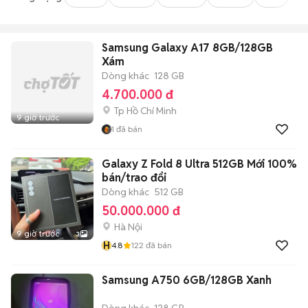
Samsung Galaxy A17 8GB/128GB
Xám
Dòng khác
128 GB
4.700.000 đ
Tp Hồ Chí Minh
9 giờ trước
1
đã bán
Galaxy Z Fold 8 Ultra 512GB Mới 100%
bán/trao đổi
Dòng khác
512 GB
50.000.000 đ
Hà Nội
9 giờ trước
3
H
4.8
122
đã bán
Samsung A750 6GB/128GB Xanh