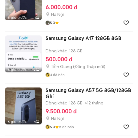
6.000.000 đ
Hà Nội
6 giờ trước
1
5.0
Samsung Galaxy A17 128GB 8GB
Dòng khác
128 GB
500.000 đ
Tiền Giang
(
Đồng Tháp
mới)
6 giờ trước
2
Đ
4
đã bán
Samsung Galaxy A57 5G 8GB/128GB
Ghi
Dòng khác
128 GB
>12 tháng
9.500.000 đ
Hà Nội
6 giờ trước
4
Đ
5.0
8
đã bán