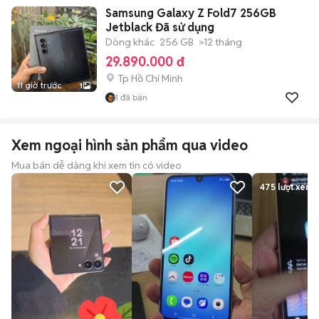
Samsung Galaxy Z Fold7 256GB
Jetblack Đã sử dụng
Dòng khác
256 GB
>12 tháng
29.890.000 đ
Tp Hồ Chí Minh
11 giờ trước
1
1
đã bán
Xem ngoại hình sản phẩm qua video
Mua bán dễ dàng khi xem tin có video
475
lượt xem