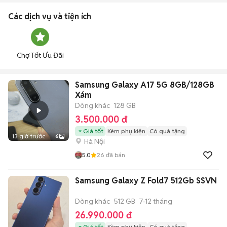
Các dịch vụ và tiện ích
Chợ Tốt Ưu Đãi
Samsung Galaxy A17 5G 8GB/128GB
Xám
Dòng khác
128 GB
3.500.000 đ
Giá tốt
Kèm phụ kiện
Có quà tặng
13 giờ trước
6
Hà Nội
5.0
26
đã bán
Samsung Galaxy Z Fold7 512Gb SSVN
Dòng khác
512 GB
7-12 tháng
26.990.000 đ
Giá tốt
Kèm phụ kiện
Có quà tặng