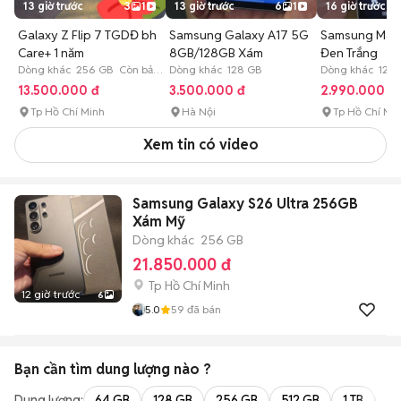
13 giờ trước
3
1
13 giờ trước
6
1
16 giờ trước
Galaxy Z Flip 7 TGDĐ bh
Samsung Galaxy A17 5G
Samsung M44
Care+ 1 năm
8GB/128GB Xám
Đen Trắng
Dòng khác 256 GB Còn bảo
Dòng khác 128 GB
Dòng khác 128
hành
13.500.000 đ
3.500.000 đ
2.990.000 đ
Tp Hồ Chí Minh
Hà Nội
Tp Hồ Chí Mi
Xem tin có video
Samsung Galaxy S26 Ultra 256GB
Xám Mỹ
Dòng khác
256 GB
21.850.000 đ
Tp Hồ Chí Minh
12 giờ trước
6
5.0
59
đã bán
Bạn cần tìm
dung lượng
nào ?
Dung lượng:
64 GB
128 GB
256 GB
512 GB
1 TB
2 