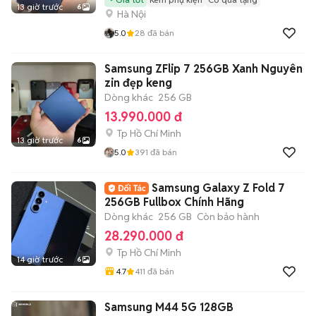
13 giờ trước
6
Hà Nội
5.0
28
đã bán
Samsung ZFlip 7 256GB Xanh Nguyên
zin đẹp keng
Dòng khác
256 GB
13.990.000 đ
Tp Hồ Chí Minh
13 giờ trước
6
5.0
391
đã bán
Samsung Galaxy Z Fold 7
256GB Fullbox Chính Hãng
Dòng khác
256 GB
Còn bảo hành
28.290.000 đ
Tp Hồ Chí Minh
14 giờ trước
6
4.7
411
đã bán
Samsung M44 5G 128GB