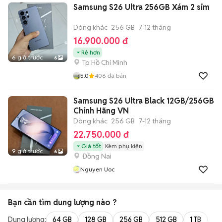
Samsung S26 Ultra 256GB Xám 2 sim
Dòng khác
256 GB
7-12 tháng
16.900.000 đ
Rẻ hơn
6 giờ trước
6
Tp Hồ Chí Minh
5.0
406
đã bán
Samsung S26 Ultra Black 12GB/256GB
Chính Hãng VN
Dòng khác
256 GB
7-12 tháng
22.750.000 đ
Giá tốt
Kèm phụ kiện
9 giờ trước
6
Đồng Nai
Nguyen Uoc
Bạn cần tìm
dung lượng
nào ?
Dung lượng:
64 GB
128 GB
256 GB
512 GB
1 TB
2 