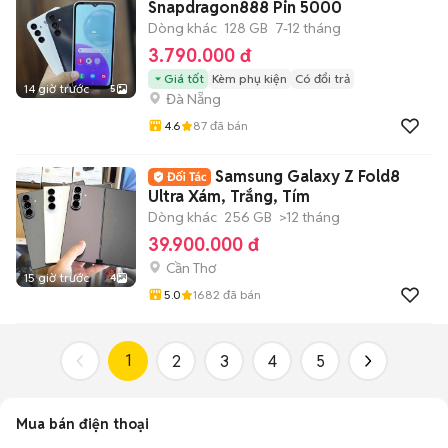
Snapdragon888 Pin 5000
Dòng khác
128 GB
7-12 tháng
3.790.000 đ
Giá tốt
Kèm phụ kiện
Có đổi trả
14 giờ trước
5
Đà Nẵng
4.6
87
đã bán
Samsung Galaxy Z Fold8
Ultra Xám, Trắng, Tím
Dòng khác
256 GB
>12 tháng
39.900.000 đ
Cần Thơ
15 giờ trước
4
5.0
1682
đã bán
1
2
3
4
5
Mua bán điện thoại