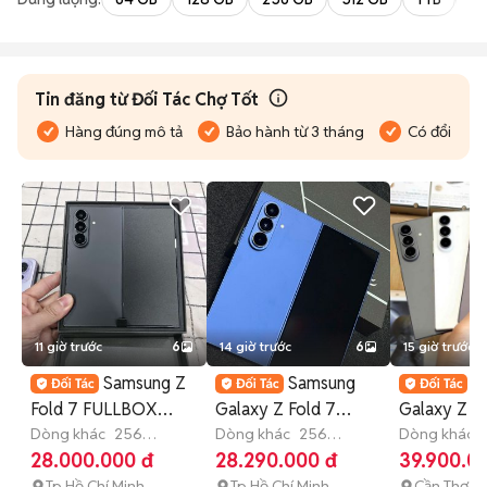
Tin đăng từ Đối Tác Chợ Tốt
Hàng đúng mô tả
Bảo hành từ 3 tháng
Có đổi trả
11 giờ trước
6
14 giờ trước
6
15 giờ trước
Samsung Z
Samsung
S
Fold 7 FULLBOX
Galaxy Z Fold 7
Galaxy Z Fo
Q.TẾ NEW CHƯA
Dòng khác
256
256GB Fullbox Chính
Dòng khác
256
Xám, Trắng
Dòng khác
GB
Còn bảo hành
GB
Còn bảo hành
tháng
28.000.000 đ
28.290.000 đ
39.900.0
KÍCH
Hãng
Tp Hồ Chí Minh
Tp Hồ Chí Minh
Cần Thơ