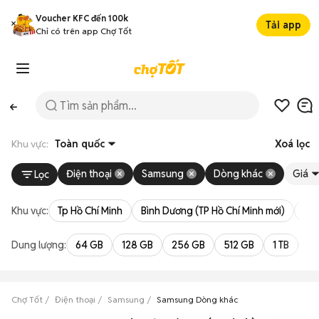
Voucher KFC đến 100k
Tải app
Chỉ có trên app Chợ Tốt
Khu vực:
Toàn quốc
Xoá lọc
Điện thoại
Samsung
Dòng khác
Giá
Lọc
Khu vực:
Tp Hồ Chí Minh
Bình Dương (TP Hồ Chí Minh mới)
Bà 
Dung lượng:
64 GB
128 GB
256 GB
512 GB
1 TB
2 
Chợ Tốt
Điện thoại
Samsung
Samsung Dòng khác