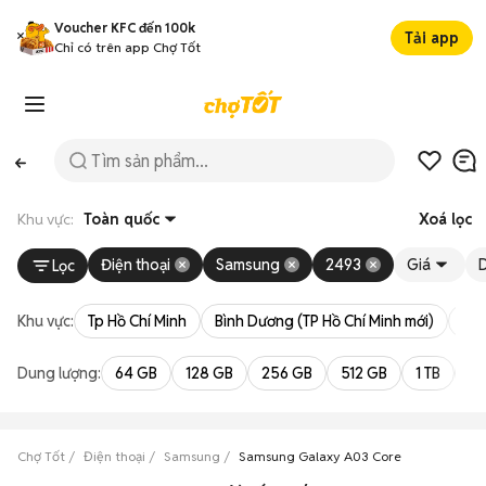
Voucher KFC đến 100k
Tải app
Chỉ có trên app Chợ Tốt
Khu vực:
Toàn quốc
Xoá lọc
Điện thoại
Samsung
2493
Giá
Lọc
Khu vực:
Tp Hồ Chí Minh
Bình Dương (TP Hồ Chí Minh mới)
Bà 
Dung lượng:
64 GB
128 GB
256 GB
512 GB
1 TB
2 
Chợ Tốt
Điện thoại
Samsung
Samsung Galaxy A03 Core