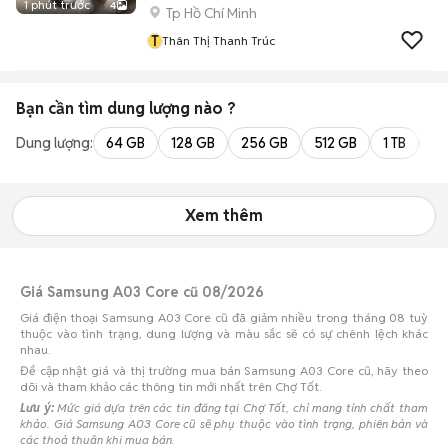
1 phút trước
4
Tp Hồ Chí Minh
T
Thân Thị Thanh Trúc
Bạn cần tìm
dung lượng
nào ?
Dung lượng:
64 GB
128 GB
256 GB
512 GB
1 TB
2 
Xem thêm
Giá Samsung A03 Core cũ 08/2026
Giá điện thoại Samsung A03 Core cũ đã giảm nhiều trong tháng 08 tuỳ
thuộc vào tình trạng, dung lượng và màu sắc sẽ có sự chênh lệch khác
nhau.
Để cập nhật giá và thị trường mua bán Samsung A03 Core cũ, hãy theo
dõi và tham khảo các thông tin mới nhất trên Chợ Tốt.
Lưu ý:
Mức giá dựa trên các tin đăng tại Chợ Tốt, chỉ mang tính chất tham
khảo. Giá Samsung A03 Core cũ sẽ phụ thuộc vào tình trạng, phiên bản và
các thoả thuận khi mua bán.