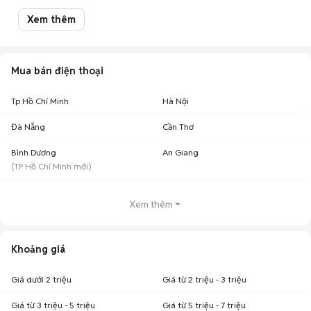
Mua bán Samsung A03 Core cũ
Xem thêm
Chợ Tốt có 8 tin đăng bán, mua Samsung A03 Core cũ với nhiều khoảng
giá giúp người dùng dễ dàng tìm kiếm và so sánh giá cả.
Chợ Tốt - Nơi mua bán Samsung A03 Core cũ giá tốt nhất!
Mua bán điện thoại
Tp Hồ Chí Minh
Hà Nội
Đà Nẵng
Cần Thơ
Bình Dương
An Giang
(
TP Hồ Chí Minh
mới)
Xem thêm
Khoảng giá
Giá dưới 2 triệu
Giá từ 2 triệu - 3 triệu
Giá từ 3 triệu - 5 triệu
Giá từ 5 triệu - 7 triệu