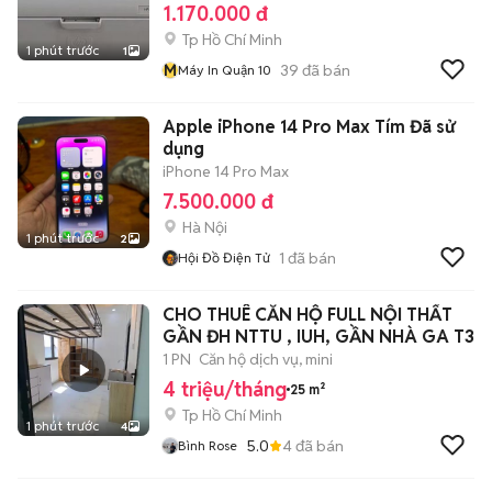
1.170.000 đ
Tp Hồ Chí Minh
1 phút trước
1
M
39
đã bán
Máy In Quận 10
Apple iPhone 14 Pro Max Tím Đã sử
dụng
iPhone 14 Pro Max
7.500.000 đ
Hà Nội
1 phút trước
2
1
đã bán
Hội Đồ Điện Tử
CHO THUÊ CĂN HỘ FULL NỘI THẤT
GẦN ĐH NTTU , IUH, GẦN NHÀ GA T3
1 PN
Căn hộ dịch vụ, mini
4 triệu/tháng
25 m²
Tp Hồ Chí Minh
1 phút trước
4
5.0
4
đã bán
Bình Rose