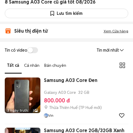
8 Samsung A03 Core cũ giá tốt 08/2026
Lưu tìm kiếm
Siêu thị điện tử
Xem Cửa hàng
Tin có video
Tin mới nhất
Tất cả
Cá nhân
Bán chuyên
Samsung A03 Core Đen
Galaxy A03 Core
32 GB
800.000 đ
Thừa Thiên Huế
(
TP Huế
mới)
3 ngày trước
3
Vin
Samsung A03 Core 2GB/32GB Xanh