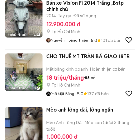
Bán xe Vision Fi 2014 Trắng ,Bstp
chính chủ
2014
Tay ga
Đã sử dụng
12.900.000 đ
Tp Hồ Chí Minh
1 phút trước
6
5.0
101
đã bán
Nguyễn Hoàng Thiện
CHO THUÊ MT TRẦN BÁ GIAO 18TR
Mặt bằng kinh doanh
Hoàn thiện cơ bản
18 triệu/tháng
88 m²
Tp Hồ Chí Minh
1 phút trước
5
5.0
137
đã bán
Phố Mặt Bằng
Mèo anh lông dài, lông ngắn
Mèo Anh Lông Dài
Mèo con (dưới 3 tháng
tuổi)
1.000.000 đ