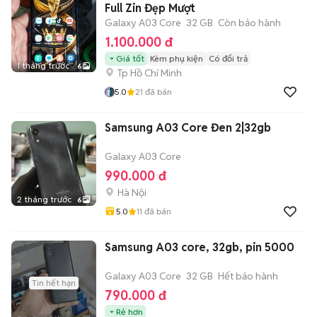
Full Zin Đẹp Mượt
Galaxy A03 Core
32 GB
Còn bảo hành
1.100.000 đ
Giá tốt
Kèm phụ kiện
Có đổi trả
1 tháng trước
6
Tp Hồ Chí Minh
5.0
21
đã bán
Samsung A03 Core Đen 2|32gb
Galaxy A03 Core
990.000 đ
Hà Nội
2 tháng trước
6
5.0
11
đã bán
Samsung A03 core, 32gb, pin 5000
Galaxy A03 Core
32 GB
Hết bảo hành
Tin hết hạn
790.000 đ
Rẻ hơn