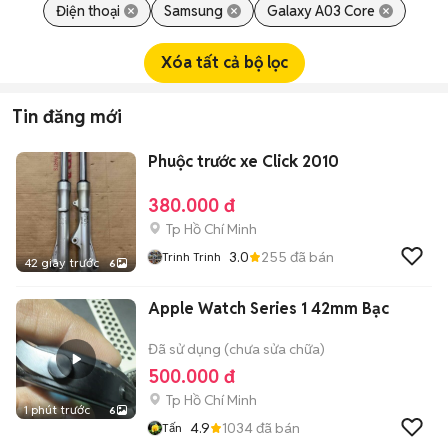
Điện thoại
Samsung
Galaxy A03 Core
Xóa tất cả bộ lọc
Tin đăng mới
Phuộc trước xe Click 2010
380.000 đ
Tp Hồ Chí Minh
3.0
255
đã bán
Trinh Trinh
42 giây trước
6
Apple Watch Series 1 42mm Bạc
Đã sử dụng (chưa sửa chữa)
500.000 đ
Tp Hồ Chí Minh
1 phút trước
6
4.9
1034
đã bán
Tấn