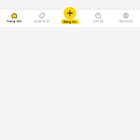
Trang chủ
Quản lý tin
Liên hệ
Tài khoản
Đăng tin
109.000 Bình chọn
Tải ứng dụng Chợ Tốt
Về Chợ Tốt
Quy chế sàn
Chính sách bảo mật
Giải quyết tranh chấp
CÔNG TY TNHH CHỢ TỐT - Người đại diện theo pháp luật:
Nguyễn Trọng Tấn; GPDKKD: 0312120782 do Sở KH & ĐT TP.HCM cấp ngày
11/01/2013;