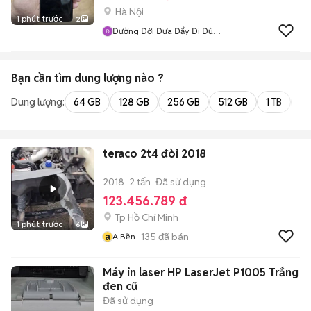
Hà Nội
1 phút trước
2
Đường Đời Đưa Đẩy Đi Đủ
Đường
Bạn cần tìm
dung lượng
nào ?
Dung lượng:
64 GB
128 GB
256 GB
512 GB
1 TB
2 
teraco 2t4 đòi 2018
2018
2 tấn
Đã sử dụng
123.456.789 đ
Tp Hồ Chí Minh
1 phút trước
6
a
135
đã bán
A Bền
Máy in laser HP LaserJet P1005 Trắng
đen cũ
Đã sử dụng