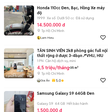
Honda 110cc Đen, Bạc, Hồng Xe máy
độ
1999
Xe số
Dưới 50 cc
Đã sử dụng
14.500.000 đ
Tp Hồ Chí Minh
1 phút trước
12
L
Lam Hieu
TÂN SINH VIÊN 2k8 phòng gác full nội
thất rộng ở được 3-4bạn📍VHU, HIU
1 PN
Căn hộ dịch vụ, mini
4,5 triệu/tháng
35 m²
Tp Hồ Chí Minh
1 phút trước
11
5.0
Gia Ân
Samsung Galaxy S9 64GB Đen
Galaxy S9
64 GB
Hết bảo hành
1.500.000 đ