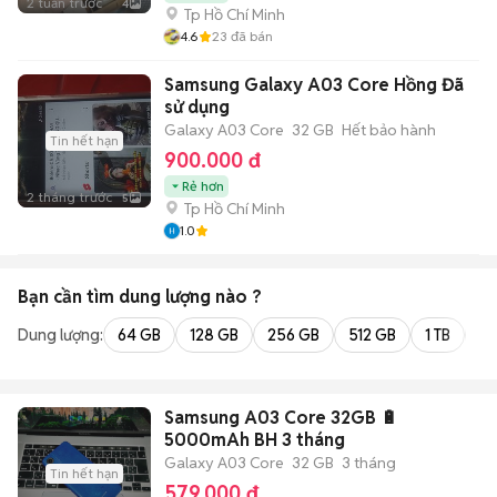
2 tuần trước
4
Tp Hồ Chí Minh
4.6
23
đã bán
Samsung Galaxy A03 Core Hồng Đã
sử dụng
Galaxy A03 Core
32 GB
Hết bảo hành
Tin hết hạn
900.000 đ
Rẻ hơn
2 tháng trước
5
Tp Hồ Chí Minh
1.0
Bạn cần tìm
dung lượng
nào ?
Dung lượng:
64 GB
128 GB
256 GB
512 GB
1 TB
2 
Samsung A03 Core 32GB 🔋
5000mAh BH 3 tháng
Galaxy A03 Core
32 GB
3 tháng
Tin hết hạn
579.000 đ