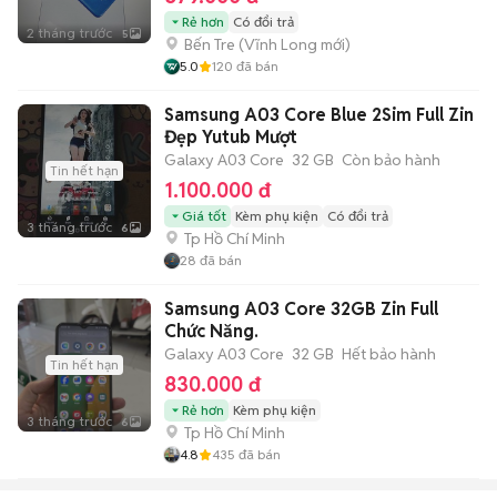
Rẻ hơn
Có đổi trả
2 tháng trước
5
Bến Tre
(
Vĩnh Long
mới)
5.0
120
đã bán
Samsung A03 Core Blue 2Sim Full Zin
Đẹp Yutub Mượt
Galaxy A03 Core
32 GB
Còn bảo hành
Tin hết hạn
1.100.000 đ
Giá tốt
Kèm phụ kiện
Có đổi trả
3 tháng trước
6
Tp Hồ Chí Minh
28
đã bán
Samsung A03 Core 32GB Zin Full
Chức Năng.
Galaxy A03 Core
32 GB
Hết bảo hành
Tin hết hạn
830.000 đ
Rẻ hơn
Kèm phụ kiện
3 tháng trước
6
Tp Hồ Chí Minh
4.8
435
đã bán