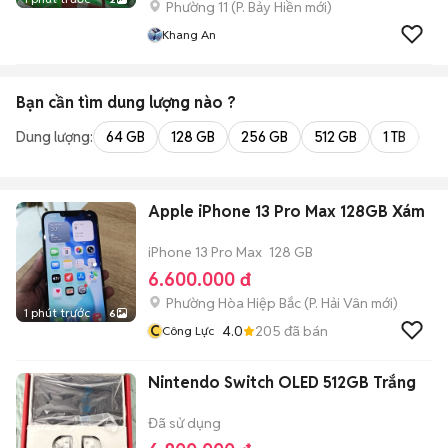
Phường 11
(
P. Bảy Hiền
mới)
Khang An
Bạn cần tìm
dung lượng
nào ?
Dung lượng:
64 GB
128 GB
256 GB
512 GB
1 TB
2 
Apple iPhone 13 Pro Max 128GB Xám
iPhone 13 Pro Max
128 GB
6.600.000 đ
Phường Hòa Hiệp Bắc
(
P. Hải Vân
mới)
1 phút trước
6
C
4.0
205
đã bán
Công Lực
Nintendo Switch OLED 512GB Trắng
Đã sử dụng