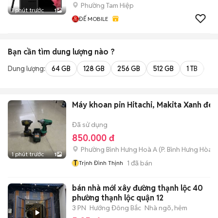
Phường Tam Hiệp
1 phút trước
1
ĐẾ MOBILE
Bạn cần tìm
dung lượng
nào ?
Dung lượng:
64 GB
128 GB
256 GB
512 GB
1 TB
2 
Máy khoan pin Hitachi, Makita Xanh đen
Đã sử dụng
850.000 đ
Phường Bình Hưng Hoà A
(
P. Bình Hưng Hòa
m
1 phút trước
1
T
1
đã bán
Trịnh Đình Thịnh
bán nhà mới xây đường thạnh lộc 40
phường thạnh lộc quận 12
3 PN
Hướng Đông Bắc
Nhà ngõ, hẻm