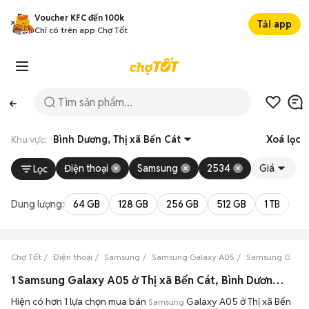
Voucher KFC đến 100k
Tải app
Chỉ có trên app Chợ Tốt
Khu vực:
Bình Dương, Thị xã Bến Cát
Xoá lọc
Điện thoại
Samsung
2534
Giá
Lọc
Dung lượng:
64 GB
128 GB
256 GB
512 GB
1 TB
2 
Chợ Tốt
Điện thoại
Samsung
Samsung Galaxy A05
Samsung Galaxy
1 Samsung Galaxy A05 ở Thị xã Bến Cát, Bình Dương máy bền đẹp đang bán 08/2026
Hiện có hơn 1 lựa chọn mua bán
Galaxy A05 ở Thị xã Bến
Samsung