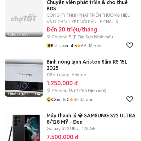
Chuyên viên phát triển & cho thuê
BĐS
CÔNG TY TNHH PHÁT TRIỂN THƯƠNG HIỆU
VÀ DỊCH VỤ KẾT NỐI BÁN LẺ CHÂU Á
Đến 20 triệu/tháng
1 phút trước
Phường 5
(
P. Tân Sơn Nhất
mới)
B
4.5
66
đã bán
Bích Loan
Bình nóng lạnh Ariston Slim RS 15L
2025
Đã sử dụng
Ariston
1.250.000 đ
Phường 16
(
P. Phú Định
mới)
1 phút trước
4
C
5.0
43
đã bán
Công
Máy thanh lý 💎 SAMSUNG S22 ULTRA
8/128 MỸ - Đen
Galaxy S22 Ultra
128 GB
7.500.000 đ