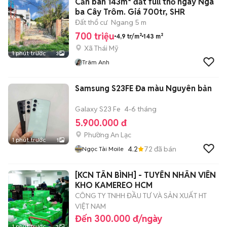
Cần bán 143m² đất full thổ ngay Ngã
ba Cây Trôm. Giá 700tr, SHR
Đất thổ cư
Ngang 5 m
700 triệu
4,9 tr/m²
143 m²
Xã Thái Mỹ
1 phút trước
3
Trâm Anh
Samsung S23FE Đa màu Nguyên bản
Galaxy S23 Fe
4-6 tháng
5.900.000 đ
Phường An Lạc
1 phút trước
1
4.2
72
đã bán
Ngọc Tài Moile
[KCN TÂN BÌNH] - TUYỂN NHÂN VIÊN
KHO KAMEREO HCM
CÔNG TY TNHH ĐẦU TƯ VÀ SẢN XUẤT HT
VIỆT NAM
Đến 300.000 đ/ngày
1 phút trước
2