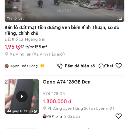
Tin nổi bật
3
Bán lô đất mặt tiền đường ven biển Bình Thuận, sổ đỏ
riêng, chính chủ
Đất thổ cư
Ngang 6 m
1,95 tỷ
13 tr/m²
155 m²
Xã Vĩnh Tân
(
Xã Vĩnh Hảo
mới)
Bấm để hiện số
Chat
Huỳnh Thế Cường
Oppo A74 128GB Đen
A74
128 GB
1.300.000 đ
Phường Uyên Hưng
(
P. Tân Uyên
mới)
44 giây trước
4
2
đã bán
Vũ Phong