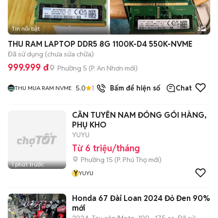
Tin nổi bật
2
THU RAM LAPTOP DDR5 8G 1100K-D4 550K-NVME
Đã sử dụng (chưa sửa chữa)
999.999 đ
Phường 5
(
P. An Nhơn
mới)
5.0
13
đã bán
Bấm để hiện số
Chat
THU MUA RAM NVME
CẦN TUYỂN NAM ĐÓNG GÓI HÀNG,
PHỤ KHO
YUYU
Từ 6 triệu/tháng
Phường 15
(
P. Phú Thọ
mới)
1 phút trước
Y
YUYU
Honda 67 Đài Loan 2024 Đỏ Đen 90%
mới