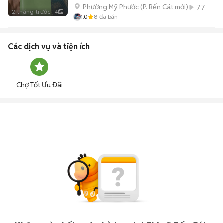
Phường Mỹ Phước
(
P. Bến Cát
mới)
77
2 tháng trước
4
1.0
8
đã bán
Các dịch vụ và tiện ích
Chợ Tốt Ưu Đãi