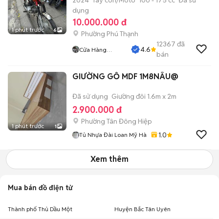
2024
Tay côn/Moto
100 - 175 cc
Đã sử
dụng
10.000.000 đ
1 phút trước
6
Phường Phú Thạnh
12367
đã
4.6
Cửa Hàng
bán
Tuanduy
GIƯỜNG GỖ MDF 1M8NÂU@
Đã sử dụng
Giường đôi 1.6m x 2m
2.900.000 đ
Phường Tân Đông Hiệp
1 phút trước
1
1.0
Tủ Nhựa Đài Loan Mỹ Hà
Xem thêm
Mua bán đồ điện tử
Thành phố Thủ Dầu Một
Huyện Bắc Tân Uyên