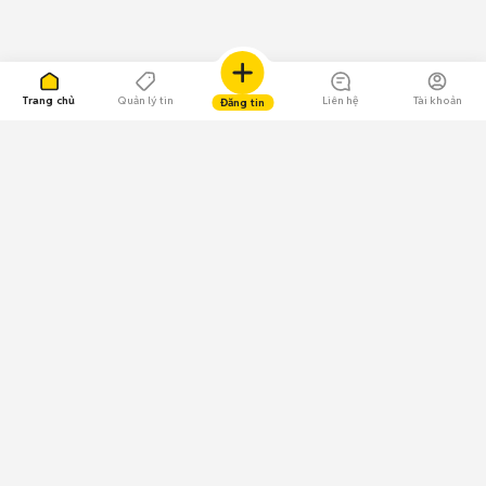
Trang chủ
Quản lý tin
Liên hệ
Tài khoản
Đăng tin
109.000 Bình chọn
Tải ứng dụng Chợ Tốt
Về Chợ Tốt
Quy chế sàn
Chính sách bảo mật
Giải quyết tranh chấp
CÔNG TY TNHH CHỢ TỐT - Người đại diện theo pháp luật:
Nguyễn Trọng Tấn; GPDKKD: 0312120782 do Sở KH & ĐT TP.HCM cấp ngày
11/01/2013;
GPMXH: 185/GP-BTTTT do Bộ Thông tin và Truyền thông