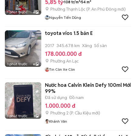
5,85 tỷ
108 tr/m²
54 m²
Phường Thạnh Lộc
(
P. An Phú Đông
mới)
1 phút trước
6
Nguyễn Tiến Dũng
toyota vios 1.5 bản E
2017
345.678 km
Xăng
Số sàn
178.000.000 đ
Phường An Lạc
1 phút trước
6
Tin Còn Xe Còn
Nước hoa Calvin Klein Defy 100ml Mới
99%
Đã sử dụng
Đồ nam
1.000.000 đ
Phường 2
(
P. Cầu Kiệu
mới)
1 phút trước
3
Khánh Vân