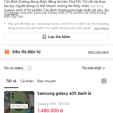
Cát, Bình Dương đang được đăng tải trên Chợ Tốt. Chỉ với vài thao
tác lọc, người dùng có thể nhanh chóng tìm thấy chiếc
Samsung
Galaxy A05 ở Thị xã Bến Cát, Bình Dương phù hợp nhất với yêu cầu
Vì sao nên mua bán Samsung Galaxy A05 ở Thị xã Bến Cát, Bình Dương
của mình.
trên Chợ Tốt?
Mức giá dễ tiếp cận: Samsung Galaxy A05 ở Thị xã Bến Cát, Bình Dương
đang là lựa chọn phổ biến cho người dùng muốn trải nghiệm dòng máy
...Xem thêm
này với chi phí thấp hơn so với khi mới ra mắt.
Lưu tìm kiếm
Nguồn cung phong phú: Dễ dàng tìm thấy
Samsung
Galaxy A05 ở Thị
xã Bến Cát, Bình Dương từ nhiều cá nhân muốn lên đời máy, mang đến
đa dạng sự lựa chọn về tình trạng bảo hành, hình thức máy và màu sắc.
Siêu thị điện tử
Xem Cửa hàng
Giao dịch minh bạch: Việc gặp gỡ trực tiếp giúp người mua
đánh giá chính xác hiệu năng thực tế của máy so với mô tả trên
tin đăng.
Tin có video
Tin mới nhất
Mua bán linh hoạt: Hai bên có thể chủ động thỏa thuận giá cả và
địa điểm giao nhận, chốt giao dịch nhanh chóng khi đạt được
Tất cả
Cá nhân
Bán chuyên
tiếng nói chung.
Samsung galaxy a05 Xanh lá
Galaxy A05
128 GB
Tin hết hạn
1.480.000 đ