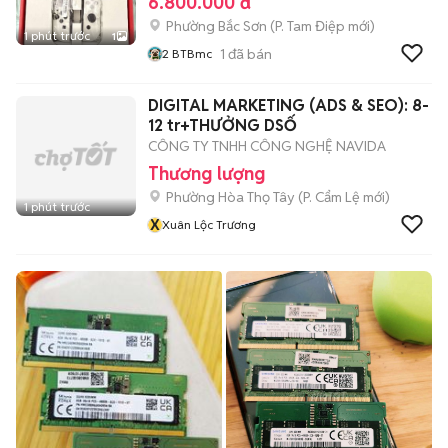
6.800.000 đ
Phường Bắc Sơn
(
P. Tam Điệp
mới)
1 phút trước
1
1
đã bán
2 BTBmc
DIGITAL MARKETING (ADS & SEO): 8-
12 tr+THƯỞNG DSỐ
CÔNG TY TNHH CÔNG NGHỆ NAVIDA
Thương lượng
Phường Hòa Thọ Tây
(
P. Cẩm Lệ
mới)
1 phút trước
X
Xuân Lộc Trương