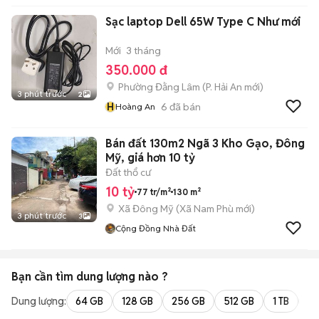
Sạc laptop Dell 65W Type C Như mới
Mới
3 tháng
350.000 đ
Phường Đằng Lâm
(
P. Hải An
mới)
3 phút trước
2
H
6
đã bán
Hoàng An
Bán đất 130m2 Ngã 3 Kho Gạo, Đông
Mỹ, giá hơn 10 tỷ
Đất thổ cư
10 tỷ
77 tr/m²
130 m²
Xã Đông Mỹ
(
Xã Nam Phù
mới)
3 phút trước
3
Cộng Đồng Nhà Đất
Bạn cần tìm
dung lượng
nào ?
Dung lượng:
64 GB
128 GB
256 GB
512 GB
1 TB
2 