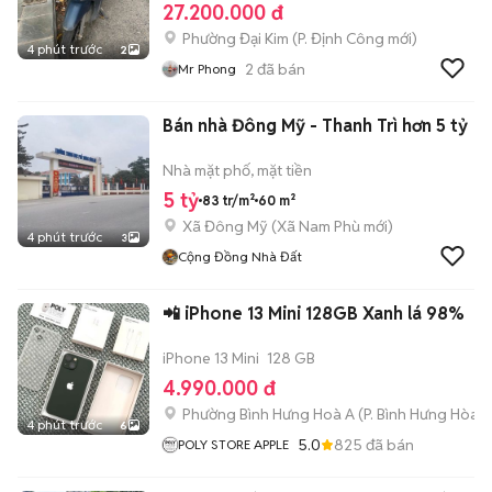
27.200.000 đ
Phường Đại Kim
(
P. Định Công
mới)
4 phút trước
2
2
đã bán
Mr Phong
Bán nhà Đông Mỹ - Thanh Trì hơn 5 tỷ
Nhà mặt phố, mặt tiền
5 tỷ
83 tr/m²
60 m²
Xã Đông Mỹ
(
Xã Nam Phù
mới)
4 phút trước
3
Cộng Đồng Nhà Đất
📲 iPhone 13 Mini 128GB Xanh lá 98%
iPhone 13 Mini
128 GB
4.990.000 đ
Phường Bình Hưng Hoà A
(
P. Bình Hưng Hòa
m
4 phút trước
6
5.0
825
đã bán
POLY STORE APPLE