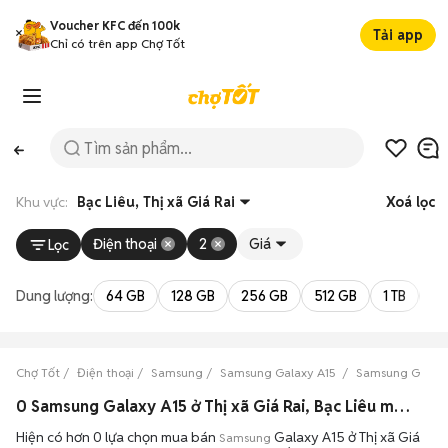
Voucher KFC đến 100k
Tải app
Chỉ có trên app Chợ Tốt
Khu vực:
Bạc Liêu, Thị xã Giá Rai
Xoá lọc
Điện thoại
2
Giá
Lọc
Dung lượng:
64 GB
128 GB
256 GB
512 GB
1 TB
2 
Chợ Tốt
Điện thoại
Samsung
Samsung Galaxy A15
Samsung Galaxy 
0 Samsung Galaxy A15 ở Thị xã Giá Rai, Bạc Liêu máy bền đẹp đang bán 08/2026
Hiện có hơn 0 lựa chọn mua bán
Galaxy A15 ở Thị xã Giá
Samsung