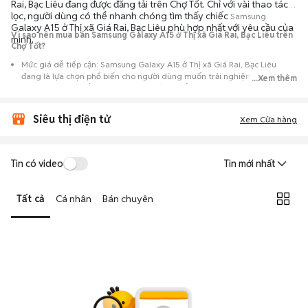
Rai, Bạc Liêu đang được đăng tải trên Chợ Tốt. Chỉ với vài thao tác
lọc, người dùng có thể nhanh chóng tìm thấy chiếc
Samsung
Galaxy A15 ở Thị xã Giá Rai, Bạc Liêu phù hợp nhất với yêu cầu của
Vì sao nên mua bán Samsung Galaxy A15 ở Thị xã Giá Rai, Bạc Liêu trên
mình.
Chợ Tốt?
Mức giá dễ tiếp cận: Samsung Galaxy A15 ở Thị xã Giá Rai, Bạc Liêu
đang là lựa chọn phổ biến cho người dùng muốn trải nghiệm dòng máy
...Xem thêm
này với chi phí thấp hơn so với khi mới ra mắt.
Nguồn cung phong phú: Dễ dàng tìm thấy
Samsung
Galaxy A15 ở Thị xã
Siêu thị điện tử
Giá Rai, Bạc Liêu từ nhiều cá nhân muốn lên đời máy, mang đến đa dạng
Xem Cửa hàng
sự lựa chọn về tình trạng bảo hành, hình thức máy và màu sắc.
Giao dịch minh bạch: Việc gặp gỡ trực tiếp giúp người mua
Tin có video
Tin mới nhất
đánh giá chính xác hiệu năng thực tế của máy so với mô tả trên
tin đăng.
Tất cả
Cá nhân
Bán chuyên
Mua bán linh hoạt: Hai bên có thể chủ động thỏa thuận giá cả và
địa điểm giao nhận, chốt giao dịch nhanh chóng khi đạt được
tiếng nói chung.