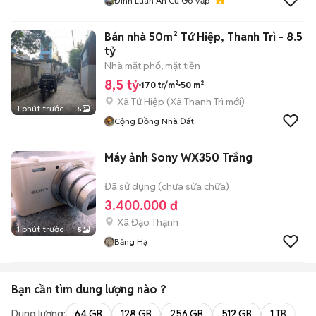
Đình Luân An Cư Gò Vấp
Bán nhà 50m² Tứ Hiệp, Thanh Trì - 8.5
tỷ
Nhà mặt phố, mặt tiền
8,5 tỷ
170 tr/m²
50 m²
Xã Tứ Hiệp
(
Xã Thanh Trì
mới)
1 phút trước
5
Cộng Đồng Nhà Đất
Máy ảnh Sony WX350 Trắng
Đã sử dụng (chưa sửa chữa)
3.400.000 đ
Xã Đạo Thạnh
1 phút trước
5
Băng Hạ
Bạn cần tìm
dung lượng
nào ?
Dung lượng:
64 GB
128 GB
256 GB
512 GB
1 TB
2 