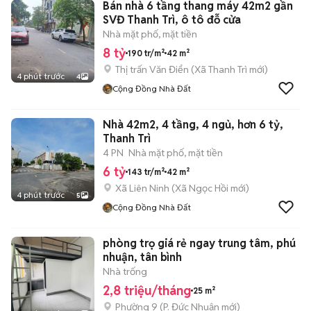
Bán nhà 6 tầng thang máy 42m2 gần
SVĐ Thanh Trì, ô tô đỗ cửa
Nhà mặt phố, mặt tiền
8 tỷ
190 tr/m²
42 m²
Thị trấn Văn Điển
(
Xã Thanh Trì
mới)
4 phút trước
4
Cộng Đồng Nhà Đất
Nhà 42m2, 4 tầng, 4 ngủ, hơn 6 tỷ,
Thanh Trì
4 PN
Nhà mặt phố, mặt tiền
6 tỷ
143 tr/m²
42 m²
Xã Liên Ninh
(
Xã Ngọc Hồi
mới)
4 phút trước
5
Cộng Đồng Nhà Đất
phòng trọ giá rẻ ngay trung tâm, phú
nhuận, tân bình
Nhà trống
2,8 triệu/tháng
25 m²
Phường 9
(
P. Đức Nhuận
mới)