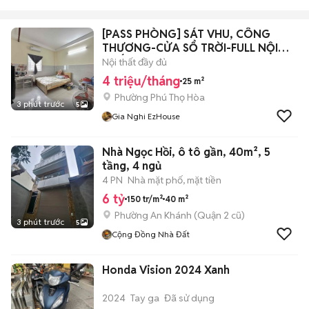
[PASS PHÒNG] SÁT VHU, CÔNG
THƯƠNG-CỬA SỔ TRỜI-FULL NỘI
THẤT
Nội thất đầy đủ
4 triệu/tháng
25 m²
Phường Phú Thọ Hòa
3 phút trước
5
Gia Nghi EzHouse
Nhà Ngọc Hồi, ô tô gần, 40m², 5
tầng, 4 ngủ
4 PN
Nhà mặt phố, mặt tiền
6 tỷ
150 tr/m²
40 m²
Phường An Khánh (Quận 2 cũ)
3 phút trước
5
Cộng Đồng Nhà Đất
Honda Vision 2024 Xanh
2024
Tay ga
Đã sử dụng