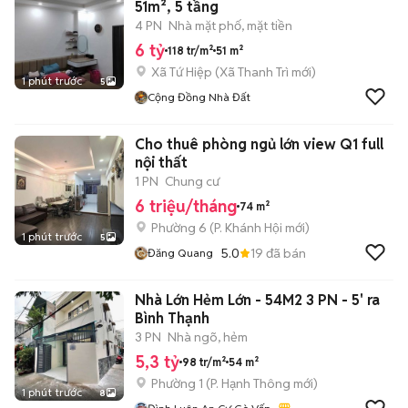
51m², 5 tầng
4 PN
Nhà mặt phố, mặt tiền
6 tỷ
118 tr/m²
51 m²
Xã Tứ Hiệp
(
Xã Thanh Trì
mới)
1 phút trước
5
Cộng Đồng Nhà Đất
Cho thuê phòng ngủ lớn view Q1 full
nội thất
1 PN
Chung cư
6 triệu/tháng
74 m²
Phường 6
(
P. Khánh Hội
mới)
1 phút trước
5
5.0
19
đã bán
Đăng Quang
Nhà Lớn Hẻm Lớn - 54M2 3 PN - 5' ra
Bình Thạnh
3 PN
Nhà ngõ, hẻm
5,3 tỷ
98 tr/m²
54 m²
Phường 1
(
P. Hạnh Thông
mới)
1 phút trước
8