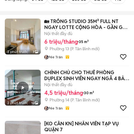
🏡 TRỐNG STUDIO 35M² FULL NT
NGAY LOTTE CỘNG HÒA - GẦN GA
T3 TÂN BÌNH
Nội thất đầy đủ
6 triệu/tháng
35 m²
Phường 13
(
P. Tân Bình
mới)
2 phút trước
7
Pée Trân
CHÍNH CHỦ CHO THUÊ PHÒNG
DUPLEX SINH VIÊN NGAY NGÃ 4 BẢY
HIỀN TÂN BÌNH
Nội thất đầy đủ
4,5 triệu/tháng
30 m²
Phường 14
(
P. Tân Bình
mới)
2 phút trước
10
Pée Trân
[KO CẦN KN] NHÂN VIÊN TẠP VỤ
QUẬN 7