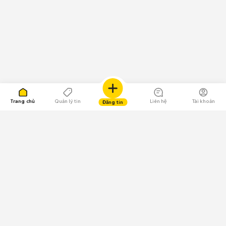
Trang chủ
Quản lý tin
Liên hệ
Tài khoản
Đăng tin
109.000 Bình chọn
Tải ứng dụng Chợ Tốt
Về Chợ Tốt
Quy chế sàn