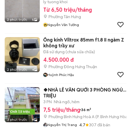
ly tuong khoi
Từ 6,50 triệu/tháng
Phường Tân Hưng
2 phút trước
5
n
Nguyễn Văn Tưởng
Ống kính Viltrox 85mm f1.8 II ngàm Z
không trầy xư
Đã sử dụng (chưa sửa chữa)
4.500.000 đ
Phường Đông Hưng Thuận
2 phút trước
4
Huỳnh Phúc Hậu
🍀NHÀ LÊ VĂN QUỚI 3 PHÒNG NGỦ...7,
TRIỆU
3 PN
Nhà ngõ, hẻm
7,5 triệu/tháng
36 m²
Phường Bình Hưng Hoà A
(
P. Bình Hưng Hòa
m
3 phút trước
9
4.7
307
đã bán
Nguyễn Thị Trang