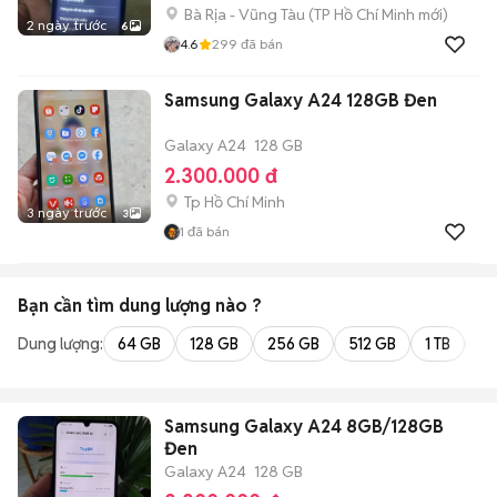
Bà Rịa - Vũng Tàu
(
TP Hồ Chí Minh
mới)
2 ngày trước
6
4.6
299
đã bán
Samsung Galaxy A24 128GB Đen
Galaxy A24
128 GB
2.300.000 đ
Tp Hồ Chí Minh
3 ngày trước
3
1
đã bán
Bạn cần tìm
dung lượng
nào ?
Dung lượng:
64 GB
128 GB
256 GB
512 GB
1 TB
2 
Samsung Galaxy A24 8GB/128GB
Đen
Galaxy A24
128 GB