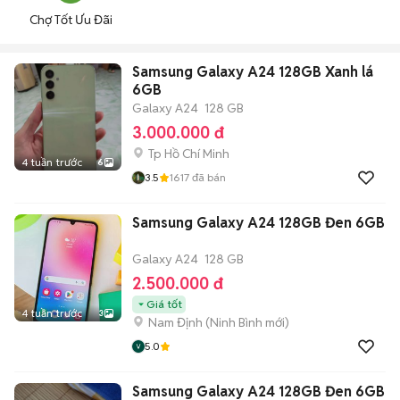
Chợ Tốt Ưu Đãi
Samsung Galaxy A24 128GB Xanh lá
6GB
Galaxy A24
128 GB
3.000.000 đ
Tp Hồ Chí Minh
4 tuần trước
6
3.5
1617
đã bán
Samsung Galaxy A24 128GB Đen 6GB
Galaxy A24
128 GB
2.500.000 đ
Giá tốt
4 tuần trước
3
Nam Định
(
Ninh Bình
mới)
5.0
Samsung Galaxy A24 128GB Đen 6GB