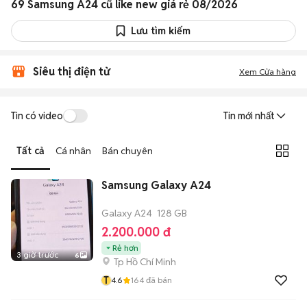
69 Samsung A24 cũ like new giá rẻ 08/2026
Lưu tìm kiếm
Siêu thị điện tử
Xem Cửa hàng
Tin có video
Tin mới nhất
Tất cả
Cá nhân
Bán chuyên
Samsung Galaxy A24
Galaxy A24
128 GB
2.200.000 đ
Rẻ hơn
3 giờ trước
6
Tp Hồ Chí Minh
T
4.6
164
đã bán