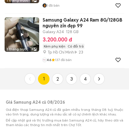
1 tháng trước
3
1
đã bán
Samsung Galaxy A24 Ram 8G/128GB
nguyên zin đẹp 99
Galaxy A24
128 GB
3.200.000 đ
Kèm phụ kiện
Có đổi trả
1 tháng trước
6
Tp Hồ Chí Minh
23
4.6
137
đã bán
1
2
3
4
Giá Samsung A24 cũ 08/2026
Giá điện thoại Samsung A24 cũ đã giảm nhiều trong tháng 08 tuỳ thuộc
vào tình trạng, dung lượng và màu sắc sẽ có sự chênh lệch khác nhau.
Để cập nhật giá và thị trường mua bán Samsung A24 cũ, hãy theo dõi và
tham khảo các thông tin mới nhất trên Chợ Tốt.