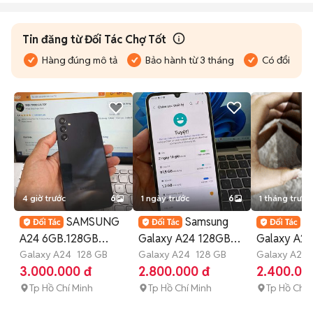
Tin đăng từ Đối Tác Chợ Tốt
Hàng đúng mô tả
Bảo hành từ 3 tháng
Có đổi trả
4 giờ trước
6
1 ngày trước
6
1 tháng trước
SAMSUNG
Samsung
S
A24 6GB.128GB
Galaxy A24 128GB
Galaxy A2
HELIO G99 PIN
Galaxy A24
128 GB
Xanh lá
Galaxy A24
128 GB
Đỏ 4GB R
Galaxy A24
6 tháng
3.000.000 đ
2.800.000 đ
2.400.00
5000 ZIN ĐẸP
Tp Hồ Chí Minh
Tp Hồ Chí Minh
Tp Hồ Chí 