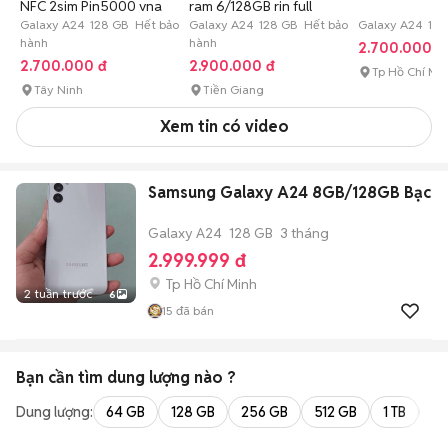
NFC 2sim Pin5000 vna
ram 6/128GB rin full
Galaxy A24 128 GB Hết bảo
Galaxy A24 128 GB Hết bảo
Galaxy A24 128
hành
hành
2.700.000 đ
2.700.000 đ
2.900.000 đ
Tp Hồ Chí Mi
Tây Ninh
Tiền Giang
Xem tin có video
Samsung Galaxy A24 8GB/128GB Bạc
Galaxy A24
128 GB
3 tháng
2.999.999 đ
Tp Hồ Chí Minh
2 tuần trước
6
15
đã bán
Bạn cần tìm
dung lượng
nào ?
Dung lượng:
64 GB
128 GB
256 GB
512 GB
1 TB
2 