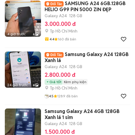
SAMSUNG A24 6GB.128GB
HELIO G99 PIN 5000 ZIN ĐẸP
Galaxy A24
128 GB
3.000.000 đ
Tp Hồ Chí Minh
4 giờ trước
6
4.4
160
đã bán
Samsung Galaxy A24 128GB
Xanh lá
Galaxy A24
128 GB
2.800.000 đ
Giá tốt
Kèm phụ kiện
24 giờ trước
6
Tp Hồ Chí Minh
4.5
1289
đã bán
Samsung Galaxy A24 4GB 128GB
Xanh lá 1 sim
Galaxy A24
128 GB
1.500.000 đ