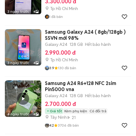
3.300.000 đ
Tp Hồ Chí Minh
3 ngày trước
4
1
đã bán
Samsung Galaxy A24 ( 8gb/128gb )
SSVN mới 98%
Galaxy A24
128 GB
Hết bảo hành
2.990.000 đ
Tp Hồ Chí Minh
3 ngày trước
4
3.9
130
đã bán
Samsung A24 R6+128 NFC 2sim
Pin5000 vna
Galaxy A24
128 GB
Hết bảo hành
2.700.000 đ
Giá tốt
Kèm phụ kiện
Có đổi trả
4 ngày trước
4
Tây Ninh
21
4.2
3706
đã bán