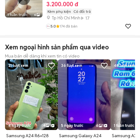
3.200.000 đ
Kèm phụ kiện
Có đổi trả
1 tuần trước
6
Tp Hồ Chí Minh
17
5.0
174
đã bán
Xem ngoại hình sản phẩm qua video
Mua bán dễ dàng khi xem tin có video
21
lượt xem
36
lượt xem
48
lượt xem
4 ngày trước
4
1
5 ngày trước
6
1
1 tuần trước
Samsung A24 R6+128
Samsung Galaxy A24
Samsung A24