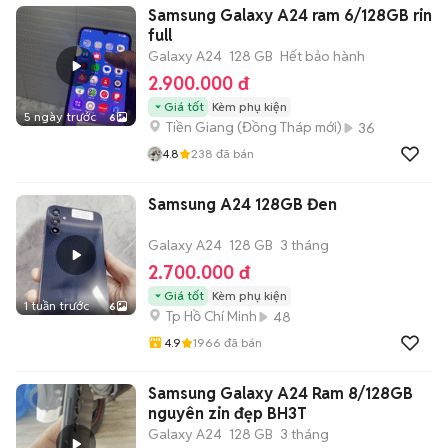
Samsung Galaxy A24 ram 6/128GB rin
full
Galaxy A24
128 GB
Hết bảo hành
2.900.000 đ
Giá tốt
Kèm phụ kiện
5 ngày trước
6
Tiền Giang
(
Đồng Tháp
mới)
36
4.8
238
đã bán
Samsung A24 128GB Đen
Galaxy A24
128 GB
3 tháng
2.700.000 đ
Giá tốt
Kèm phụ kiện
1 tuần trước
6
Tp Hồ Chí Minh
48
4.9
1966
đã bán
Samsung Galaxy A24 Ram 8/128GB
nguyên zin đẹp BH3T
Galaxy A24
128 GB
3 tháng