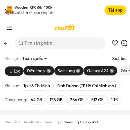
Voucher KFC đến 100k
Tải app
Chỉ có trên app Chợ Tốt
Khu vực:
Toàn quốc
Xoá lọc
Điện thoại
Samsung
Galaxy A24
Giá
Lọc
Khu vực:
Tp Hồ Chí Minh
Bình Dương (TP Hồ Chí Minh mới)
Bà 
Dung lượng:
64 GB
128 GB
256 GB
512 GB
1 TB
2 
Chợ Tốt
Điện thoại
Samsung
Samsung Galaxy A24