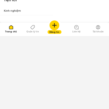
Kinh nghiệm
Trang chủ
Quản lý tin
Liên hệ
Tài khoản
Đăng tin
109.000 Bình chọn
Tải ứng dụng Chợ Tốt
Về Chợ Tốt
Quy chế sàn