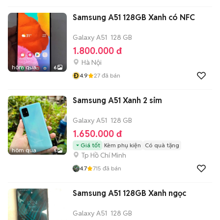
Samsung A51 128GB Xanh có NFC
Galaxy A51
128 GB
1.800.000 đ
Hà Nội
hôm qua
6
Đ
4.9
27
đã bán
Samsung A51 Xanh 2 sim
Galaxy A51
128 GB
1.650.000 đ
Giá tốt
Kèm phụ kiện
Có quà tặng
hôm qua
5
Tp Hồ Chí Minh
4.7
715
đã bán
Samsung A51 128GB Xanh ngọc
Galaxy A51
128 GB