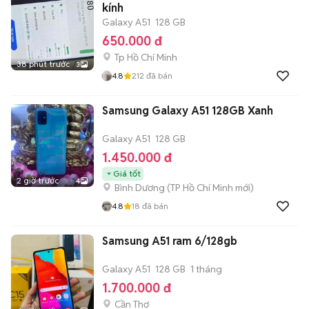
kính
Galaxy A51
128 GB
650.000 đ
Tp Hồ Chí Minh
38 phút trước
3
4.8
212
đã bán
Samsung Galaxy A51 128GB Xanh
Galaxy A51
128 GB
1.450.000 đ
Giá tốt
2 giờ trước
4
Bình Dương
(
TP Hồ Chí Minh
mới)
4.8
18
đã bán
Samsung A51 ram 6/128gb
Galaxy A51
128 GB
1 tháng
1.700.000 đ
Cần Thơ