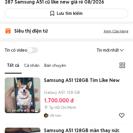
287 Samsung A51 cũ like new giá rẻ 08/2026
Lưu tìm kiếm
Siêu thị điện tử
Xem Cửa hàng
Tin có video
Tin mới nhất
Tất cả
Cá nhân
Bán chuyên
Samsung A51 128GB Tím Like New
Galaxy A51
128 GB
1.700.000 đ
Tp Hồ Chí Minh
25 phút trước
2
1
đã bán
Samsung A51 128GB màn thay nức