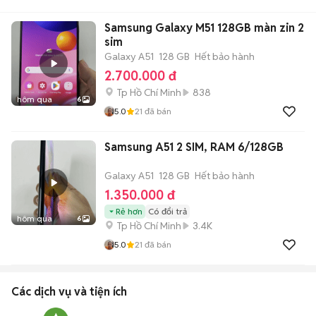
Samsung Galaxy M51 128GB màn zin 2
sim
Galaxy A51
128 GB
Hết bảo hành
2.700.000 đ
Tp Hồ Chí Minh
838
hôm qua
6
5.0
21
đã bán
Samsung A51 2 SIM, RAM 6/128GB
Galaxy A51
128 GB
Hết bảo hành
1.350.000 đ
Rẻ hơn
Có đổi trả
hôm qua
6
Tp Hồ Chí Minh
3.4K
5.0
21
đã bán
Các dịch vụ và tiện ích