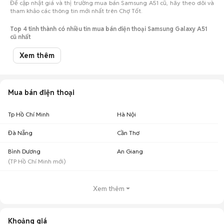
Để cập nhật giá và thị trường mua bán Samsung A51 cũ, hãy theo dõi và
tham khảo các thông tin mới nhất trên Chợ Tốt.
Top 4 tỉnh thành có nhiều tin mua bán điện thoại Samsung Galaxy A51
cũ nhất
Xem thêm
Số lượng điện
Tỉnh thành
Khoảng giá
thoại
Samsung Galaxy A51 cũ Tp Hồ
1,35 triệu - 1,65
157
Chí Minh
triệu
Mua bán điện thoại
Samsung Galaxy A51 cũ Bình
1,26 triệu - 1,54
31
Dương
triệu
Tp Hồ Chí Minh
Hà Nội
1,35 triệu - 1,65
Samsung Galaxy A51 cũ Hà Nội
29
Đà Nẵng
Cần Thơ
triệu
Samsung Galaxy A51 cũ Đồng
1,49 triệu - 1,82
Bình Dương
An Giang
15
Nai
triệu
(
TP Hồ Chí Minh
mới)
Giá Samsung Galaxy A51 cũ theo màu sắc cập nhật 10/08/2026
Xem thêm
Samsung Galaxy A51 màu đen cũ
: 1,6 triệu
Samsung Galaxy A51 màu xanh dương cũ
: 1,45 triệu
Samsung Galaxy A51 màu màu khác cũ
: 1,5 triệu
Khoảng giá