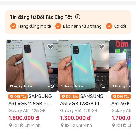
Tin đăng từ Đối Tác Chợ Tốt
Hàng đúng mô tả
Bảo hành từ 3 tháng
Có đổi trả
13 ngày trước
6
1 tháng trước
6
1 tháng trước
SAMSUNG
SAMSUNG
S
A31 6GB.128GB PIN
A51 6GB.128GB PIN
A51 6GB.1
5000 MÀN SUPER
Galaxy A51
128 GB
4000 EXYNOS 9611
Galaxy A51
128 GB
4000 FULL
Galaxy A51
1.800.000 đ
1.300.000 đ
1.700.00
AMOLED
ĐẸP
Tp Hồ Chí Minh
Tp Hồ Chí Minh
Tp Hồ Chí 