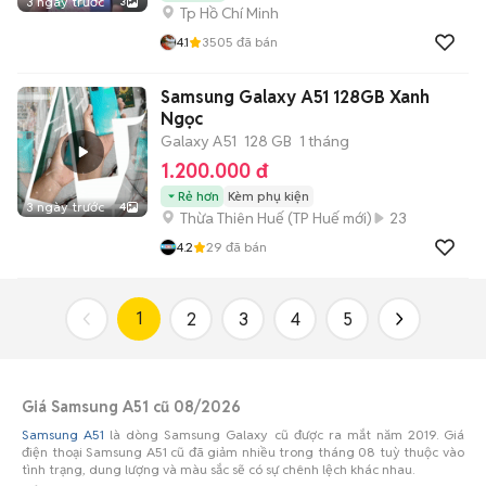
3 ngày trước
3
Tp Hồ Chí Minh
4.1
3505
đã bán
Samsung Galaxy A51 128GB Xanh
Ngọc
Galaxy A51
128 GB
1 tháng
1.200.000 đ
Rẻ hơn
Kèm phụ kiện
3 ngày trước
4
Thừa Thiên Huế
(
TP Huế
mới)
23
4.2
29
đã bán
1
2
3
4
5
Giá Samsung A51 cũ 08/2026
Samsung A51
là dòng Samsung Galaxy cũ được ra mắt năm 2019. Giá
điện thoại Samsung A51 cũ đã giảm nhiều trong tháng 08 tuỳ thuộc vào
tình trạng, dung lượng và màu sắc sẽ có sự chênh lệch khác nhau.