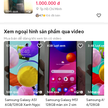
1.000.000 đ
Tp Hồ Chí Minh
hôm qua
6
4.7
106
đã bán
Xem ngoại hình sản phẩm qua video
Mua bán dễ dàng khi xem tin có video
574
lượt xem
838
lượt xem
3.4K
lượt xem
hôm qua
6
1
hôm qua
6
1
hôm qua
Samsung Galaxy A51
Samsung Galaxy M51
Samsung A51 
6GB/128GB Xanh Ngọc
128GB màn zin 2 sim
6/128GB