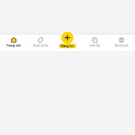
Trang chủ
Quản lý tin
Liên hệ
Tài khoản
Đăng tin
109.000 Bình chọn
Tải ứng dụng Chợ Tốt
Về Chợ Tốt
Quy chế sàn