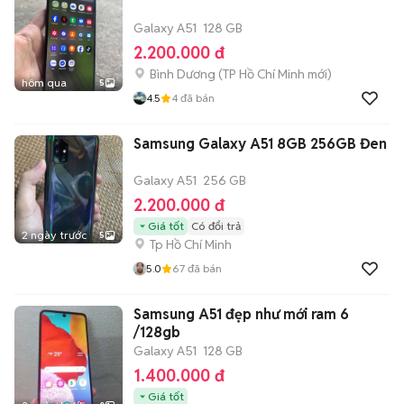
Galaxy A51
128 GB
2.200.000 đ
Bình Dương
(
TP Hồ Chí Minh
mới)
hôm qua
5
4.5
4
đã bán
Samsung Galaxy A51 8GB 256GB Đen
Galaxy A51
256 GB
2.200.000 đ
Giá tốt
Có đổi trả
2 ngày trước
5
Tp Hồ Chí Minh
5.0
67
đã bán
Samsung A51 đẹp như mới ram 6
/128gb
Galaxy A51
128 GB
1.400.000 đ
Giá tốt