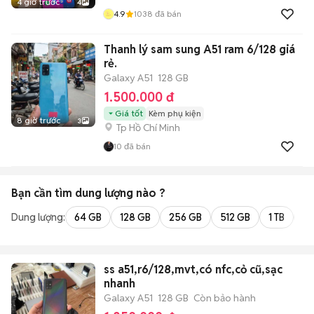
4 giờ trước
4
4.9
1038
đã bán
Thanh lý sam sung A51 ram 6/128 giá
rẻ.
Galaxy A51
128 GB
1.500.000 đ
Giá tốt
Kèm phụ kiện
8 giờ trước
3
Tp Hồ Chí Minh
10
đã bán
Bạn cần tìm
dung lượng
nào ?
Dung lượng:
64 GB
128 GB
256 GB
512 GB
1 TB
2 
ss a51,r6/128,mvt,có nfc,cỏ cũ,sạc
nhanh
Galaxy A51
128 GB
Còn bảo hành