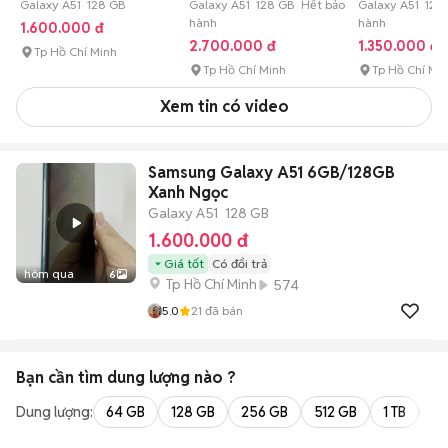
Galaxy A51 128 GB
Galaxy A51 128 GB Hết bảo
Galaxy A51 128
hành
hành
1.600.000 đ
2.700.000 đ
1.350.000 đ
Tp Hồ Chí Minh
Tp Hồ Chí Minh
Tp Hồ Chí Mi
Xem tin có video
Samsung Galaxy A51 6GB/128GB
Xanh Ngọc
Galaxy A51
128 GB
1.600.000 đ
Giá tốt
Có đổi trả
hôm qua
6
Tp Hồ Chí Minh
574
5.0
21
đã bán
Bạn cần tìm
dung lượng
nào ?
Dung lượng:
64 GB
128 GB
256 GB
512 GB
1 TB
2 