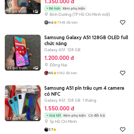
1.350.000 đ
Rẻ hơn
Kèm phụ kiện
18 giờ trước
5
Bình Dương
(
TP Hồ Chí Minh
mới)
4.6
7348
đã bán
Samsung Galaxy A51 128GB OLED full
chức năng
Galaxy A51
128 GB
1.200.000 đ
Đồng Nai
22 giờ trước
4
4.5
1082
đã bán
Samsung A51 pin trâu cụm 4 camera
có NFC
Galaxy A51
128 GB
1 tháng
1.550.000 đ
Giá tốt
Kèm phụ kiện
Có đổi trả
23 giờ trước
3
Tp Hồ Chí Minh
3.7