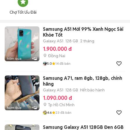
Chợ Tốt Ưu Đãi
Samsung A51 Mới 99% Xanh Ngọc Sài
Khỏe Tốt
Galaxy A51
128 GB
2 tháng
1.900.000 đ
Đồng Nai
hôm qua
4
5.0
14
đã bán
Samsung A71, ram 8gb, 128gb, chính
hãng
Galaxy A51
128 GB
Hết bảo hành
1.090.000 đ
Tp Hồ Chí Minh
hôm qua
4
4.6
23
đã bán
Samsung Galaxy A51 128GB Đen 6GB