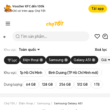
Voucher KFC đến 100k
Tải app
Chỉ có trên app Chợ Tốt
Khu vực:
Toàn quốc
Xoá lọc
Điện thoại
Samsung
Galaxy A51
Giá
Lọc
Khu vực:
Tp Hồ Chí Minh
Bình Dương (TP Hồ Chí Minh mới)
Bà 
Dung lượng:
64 GB
128 GB
256 GB
512 GB
1 TB
2 
Chợ Tốt
Điện thoại
Samsung
Samsung Galaxy A51