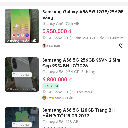
Samsung Galaxy A56 5G 12GB/256GB
Vàng
Galaxy A56
256 GB
5.950.000 đ
Q. Đống Đa
(
P. Văn Miếu - Quốc Tử Giám
mới)
2 tháng trước
5
T
3
đã bán
Samsung A56 5G 256GB SSVN 2 Sim
Đẹp 99% BH t7/2026
Galaxy A56
256 GB
3 tháng
Tin hết hạn
6.800.000 đ
Giá tốt
2 tháng trước
5
Q. Đống Đa
(
P. Láng
mới)
4.9
666
đã bán
Samsung A56 5G 128GB Trắng BH
HÃNG TỚI 15.03.2027
Galaxy A56
128 GB
Tin hết hạn