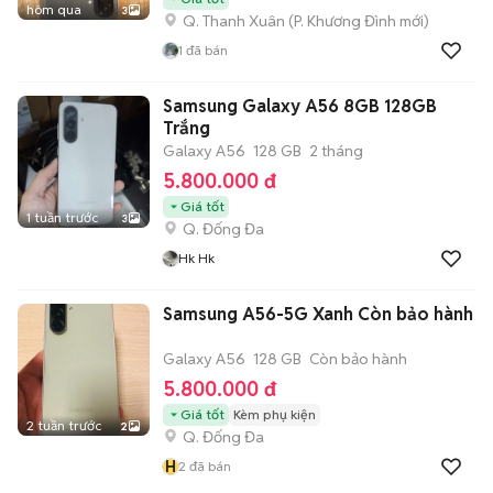
hôm qua
3
Q. Thanh Xuân
(
P. Khương Đình
mới)
1
đã bán
Samsung Galaxy A56 8GB 128GB
Trắng
Galaxy A56
128 GB
2 tháng
5.800.000 đ
Giá tốt
1 tuần trước
3
Q. Đống Đa
Hk Hk
Samsung A56-5G Xanh Còn bảo hành
Galaxy A56
128 GB
Còn bảo hành
5.800.000 đ
Giá tốt
Kèm phụ kiện
2 tuần trước
2
Q. Đống Đa
H
2
đã bán