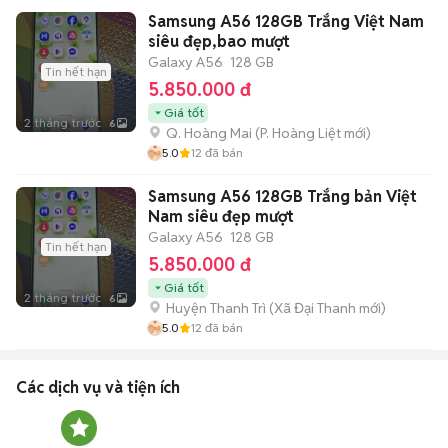
Samsung A56 128GB Trắng Việt Nam
siêu đẹp,bao mượt
Galaxy A56
128 GB
Tin hết hạn
5.850.000 đ
Giá tốt
2 tháng trước
6
Q. Hoàng Mai
(
P. Hoàng Liệt
mới)
5.0
12
đã bán
Samsung A56 128GB Trắng bản Việt
Nam siêu đẹp mượt
Galaxy A56
128 GB
Tin hết hạn
5.850.000 đ
Giá tốt
2 tháng trước
6
Huyện Thanh Trì
(
Xã Đại Thanh
mới)
5.0
12
đã bán
Các dịch vụ và tiện ích