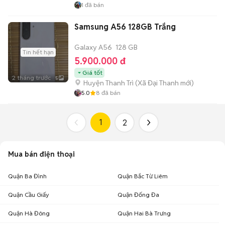
1
đã bán
Samsung A56 128GB Trắng
Galaxy A56
128 GB
Tin hết hạn
5.900.000 đ
Giá tốt
2 tháng trước
5
Huyện Thanh Trì
(
Xã Đại Thanh
mới)
5.0
8
đã bán
1
2
Mua bán điện thoại
Quận Ba Đình
Quận Bắc Từ Liêm
Quận Cầu Giấy
Quận Đống Đa
Quận Hà Đông
Quận Hai Bà Trưng