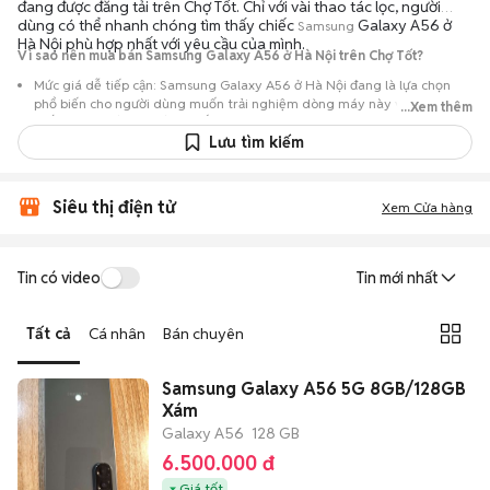
đang được đăng tải trên Chợ Tốt. Chỉ với vài thao tác lọc, người
dùng có thể nhanh chóng tìm thấy chiếc
Galaxy A56 ở
Samsung
Hà Nội phù hợp nhất với yêu cầu của mình.
Vì sao nên mua bán Samsung Galaxy A56 ở Hà Nội trên Chợ Tốt?
Mức giá dễ tiếp cận: Samsung Galaxy A56 ở Hà Nội đang là lựa chọn
phổ biến cho người dùng muốn trải nghiệm dòng máy này với chi phí
...Xem thêm
thấp hơn so với khi mới ra mắt.
Lưu tìm kiếm
Nguồn cung phong phú: Dễ dàng tìm thấy
Samsung
Galaxy A56 ở Hà
Nội từ nhiều cá nhân muốn lên đời máy, mang đến đa dạng sự lựa chọn
về tình trạng bảo hành, hình thức máy và màu sắc.
Siêu thị điện tử
Xem Cửa hàng
Giao dịch minh bạch: Việc gặp gỡ trực tiếp giúp người mua
đánh giá chính xác hiệu năng thực tế của máy so với mô tả trên
tin đăng.
Tin có video
Tin mới nhất
Mua bán linh hoạt: Hai bên có thể chủ động thỏa thuận giá cả và
địa điểm giao nhận, chốt giao dịch nhanh chóng khi đạt được
Tất cả
Cá nhân
Bán chuyên
tiếng nói chung.
Samsung Galaxy A56 5G 8GB/128GB
Xám
Galaxy A56
128 GB
6.500.000 đ
Giá tốt