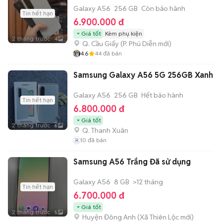
Galaxy A56
256 GB
Còn bảo hành
Tin hết hạn
6.900.000 đ
Giá tốt
Kèm phụ kiện
2 tháng trước
4
Q. Cầu Giấy
(
P. Phú Diễn
mới)
4.6
44
đã bán
Samsung Galaxy A56 5G 256GB Xanh
Galaxy A56
256 GB
Hết bảo hành
Tin hết hạn
6.800.000 đ
Giá tốt
2 tháng trước
6
Q. Thanh Xuân
10
đã bán
Samsung A56 Trắng Đã sử dụng
Galaxy A56
8 GB
>12 tháng
Tin hết hạn
6.700.000 đ
Giá tốt
2 tháng trước
5
Huyện Đông Anh
(
Xã Thiên Lộc
mới)