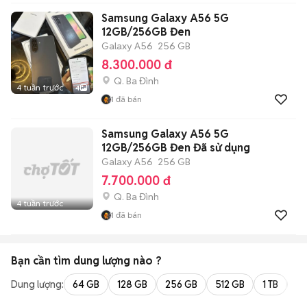
Samsung Galaxy A56 5G
12GB/256GB Đen
Galaxy A56
256 GB
8.300.000 đ
Q. Ba Đình
4 tuần trước
4
1
đã bán
Samsung Galaxy A56 5G
12GB/256GB Đen Đã sử dụng
Galaxy A56
256 GB
7.700.000 đ
Q. Ba Đình
4 tuần trước
1
đã bán
Bạn cần tìm
dung lượng
nào ?
Dung lượng:
64 GB
128 GB
256 GB
512 GB
1 TB
2 