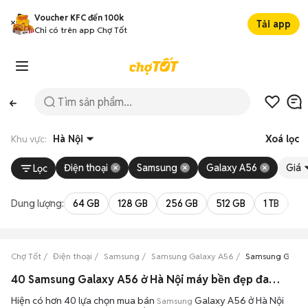
Voucher KFC đến 100k
Tải app
Chỉ có trên app Chợ Tốt
Khu vực:
Hà Nội
Xoá lọc
Điện thoại
Samsung
Galaxy A56
Giá
Lọc
Dung lượng:
64 GB
128 GB
256 GB
512 GB
1 TB
2 
Chợ Tốt
Điện thoại
Samsung
Samsung Galaxy A56
Samsung Galaxy
40 Samsung Galaxy A56 ở Hà Nội máy bền đẹp đang bán 08/2026
Hiện có hơn 40 lựa chọn mua bán
Galaxy A56 ở Hà Nội
Samsung