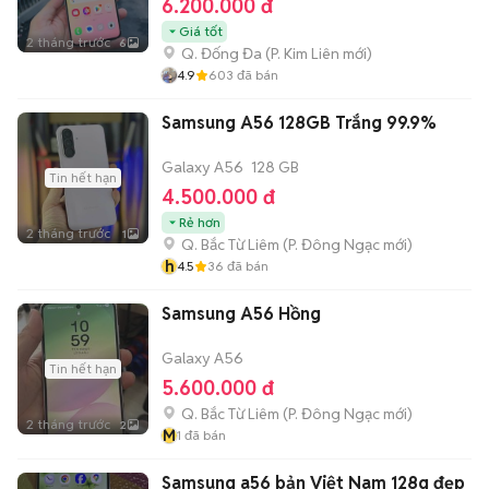
6.200.000 đ
Giá tốt
2 tháng trước
6
Q. Đống Đa
(
P. Kim Liên
mới)
4.9
603
đã bán
Samsung A56 128GB Trắng 99.9%
Galaxy A56
128 GB
Tin hết hạn
4.500.000 đ
Rẻ hơn
2 tháng trước
1
Q. Bắc Từ Liêm
(
P. Đông Ngạc
mới)
h
4.5
36
đã bán
Samsung A56 Hồng
Galaxy A56
Tin hết hạn
5.600.000 đ
Q. Bắc Từ Liêm
(
P. Đông Ngạc
mới)
2 tháng trước
2
M
1
đã bán
Samsung a56 bản Việt Nam 128g đẹp