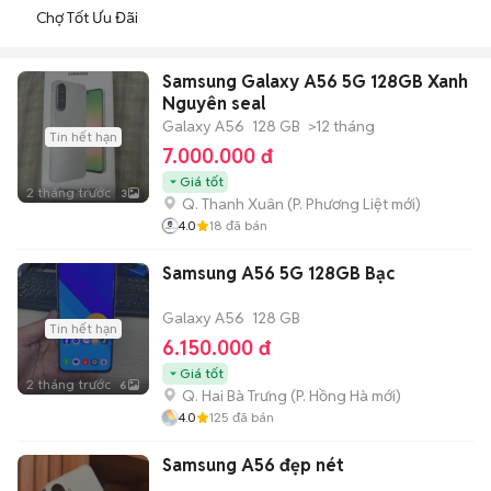
Chợ Tốt Ưu Đãi
Samsung Galaxy A56 5G 128GB Xanh
Nguyên seal
Galaxy A56
128 GB
>12 tháng
Tin hết hạn
7.000.000 đ
Giá tốt
2 tháng trước
3
Q. Thanh Xuân
(
P. Phương Liệt
mới)
4.0
18
đã bán
Samsung A56 5G 128GB Bạc
Galaxy A56
128 GB
Tin hết hạn
6.150.000 đ
Giá tốt
2 tháng trước
6
Q. Hai Bà Trưng
(
P. Hồng Hà
mới)
4.0
125
đã bán
Samsung A56 đẹp nét