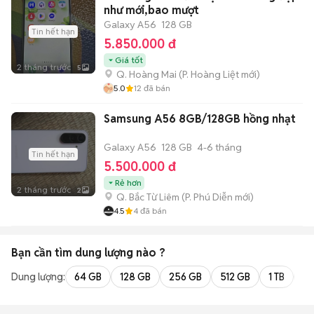
như mới,bao mượt
Galaxy A56
128 GB
Tin hết hạn
5.850.000 đ
Giá tốt
2 tháng trước
5
Q. Hoàng Mai
(
P. Hoàng Liệt
mới)
5.0
12
đã bán
Samsung A56 8GB/128GB hồng nhạt
Galaxy A56
128 GB
4-6 tháng
Tin hết hạn
5.500.000 đ
Rẻ hơn
2 tháng trước
2
Q. Bắc Từ Liêm
(
P. Phú Diễn
mới)
4.5
4
đã bán
Bạn cần tìm
dung lượng
nào ?
Dung lượng:
64 GB
128 GB
256 GB
512 GB
1 TB
2 