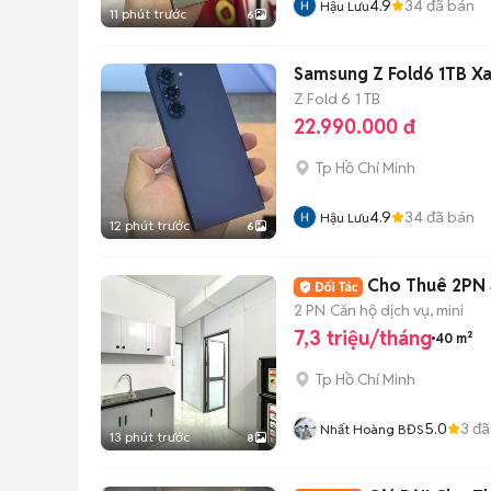
4.9
34
đã bán
Hậu Lưu
11 phút trước
6
Samsung Z Fold6 1TB X
Z Fold 6
1 TB
22.990.000 đ
Tp Hồ Chí Minh
4.9
34
đã bán
Hậu Lưu
12 phút trước
6
Cho Thuê 2PN 
2 PN
Căn hộ dịch vụ, mini
7,3 triệu/tháng
40 m²
Tp Hồ Chí Minh
5.0
3
đã
Nhất Hoàng BĐS
13 phút trước
8