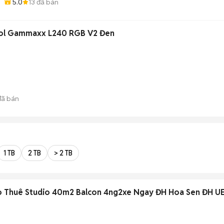
5.0
13
đã bán
ool Gammaxx L240 RGB V2 Đen
ã bán
1 TB
2 TB
> 2 TB
ho Thuê Studio 40m2 Balcon 4ng2xe Ngay ĐH Hoa Sen ĐH U