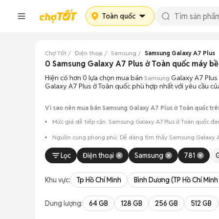
Toàn quốc
Chợ Tốt
Điện thoại
Samsung
Samsung Galaxy A7 Plus
0 Samsung Galaxy A7 Plus ở Toàn quốc máy b
Hiện có hơn 0 lựa chọn mua bán
Galaxy A7 Plus 
Samsung
Galaxy A7 Plus ở Toàn quốc phù hợp nhất với yêu cầu củ
Vì sao nên mua bán Samsung Galaxy A7 Plus ở Toàn quốc trê
Mức giá dễ tiếp cận: Samsung Galaxy A7 Plus ở Toàn quốc đan
Nguồn cung phong phú: Dễ dàng tìm thấy
Samsung
Galaxy A
Giao dịch minh bạch: Việc gặp gỡ trực tiếp giúp người 
Lọc
Điện thoại
Samsung
781
Mua bán linh hoạt: Hai bên có thể chủ động thỏa thuận
Khu vực:
Tp Hồ Chí Minh
Bình Dương (TP Hồ Chí Minh
Dung lượng:
64 GB
128 GB
256 GB
512 GB