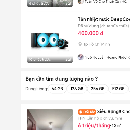
Tuấn Võ Cho Thuê Căn Hộ
6 phút trước
5
Phòng Trọ
Tản nhiệt nước DeepC
Đã sử dụng (chưa sửa chữa)
400.000 đ
Tp Hồ Chí Minh
1
đ
Ngô Nguyễn Hoàng Phúc
10 phút trước
2
Bạn cần tìm
dung lượng
nào ?
Dung lượng:
64 GB
128 GB
256 GB
512 GB
Siêu Rộng!! C
1 PN
Căn hộ dịch vụ, mini
6 triệu/tháng
40 m²