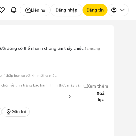
Đăng nhập
Đăng tin
Liên hệ
người dùng có thể nhanh chóng tìm thấy chiếc
Samsung
í thấp hơn so với khi mới ra mắt.
 chọn về tình trạng bảo hành, hình thức máy và màu sắc.
...Xem thêm
Xoá
đăng.
lọc
tiếng nói chung.
Gần tôi