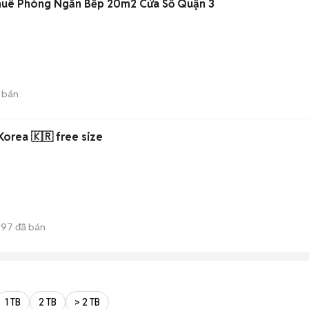
Thuê Phòng Ngăn Bếp 20m2 Cửa Sổ Quận 3
 bán
orea 🇰🇷 free size
597
đã bán
1 TB
2 TB
> 2 TB