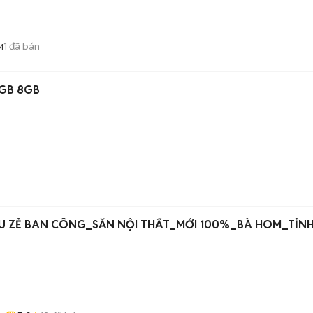
1
đã bán
M
6GB 8GB
n
IU ZẺ BAN CÔNG_SẴN NỘI THẤT_MỚI 100%_BÀ HOM_TỈNH