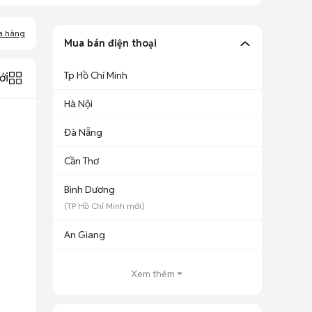
a hàng
Mua bán điện thoại
Tp Hồ Chí Minh
ới
Hà Nội
Đà Nẵng
Cần Thơ
Bình Dương
(
TP Hồ Chí Minh
mới)
An Giang
Xem thêm