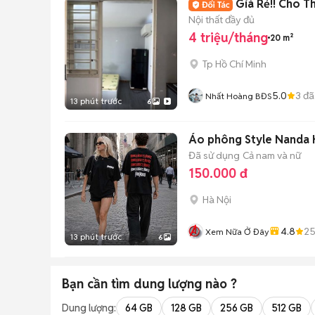
Giá Rẻ!! Cho 
Nội thất đầy đủ
4 triệu/tháng
20 m²
Tp Hồ Chí Minh
5.0
3
đã
Nhất Hoàng BĐS
13 phút trước
6
Áo phông Style Nanda K
Đã sử dụng
Cả nam và nữ
150.000 đ
Hà Nội
4.8
2
Xem Nữa Ở Đây
13 phút trước
6
Bạn cần tìm
dung lượng
nào ?
Dung lượng:
64 GB
128 GB
256 GB
512 GB