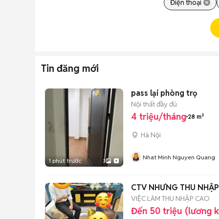
Điện thoại
Tin đăng mới
pass lại phòng trọ
Nội thất đầy đủ
4 triệu/tháng
28 m²
Hà Nội
Nhat Minh Nguyen Quang
1 phút trước
3
CTV NHƯNG THU NHẬP 
VIỆC LÀM THU NHẬP CAO
Đến 50 triệu (lương 