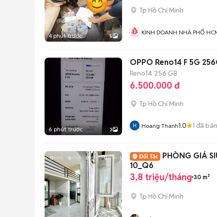
Tp Hồ Chí Minh
KINH DOANH NHÀ PHỐ HC
4 phút trước
5
OPPO Reno14 F 5G 25
Reno14
256 GB
6.500.000 đ
Tp Hồ Chí Minh
1.0
1
đã bá
Hoang Thanh
6 phút trước
3
PHÒNG GIÁ S
10_Q6
3,8 triệu/tháng
30 m²
Tp Hồ Chí Minh