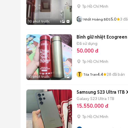
Tp Hồ Chí Minh
5.0
3
đã
Nhất Hoàng BĐS
10 phút trước
5
Bình giữ nhiệt Ecogreen
Đã sử dụng
50.000 đ
Tp Hồ Chí Minh
T
4.4
28
đã bán
Tila Tran
10 phút trước
5
Samsung S23 Ultra 1TB
Galaxy S23 Ultra
1 TB
15.550.000 đ
Tp Hồ Chí Minh