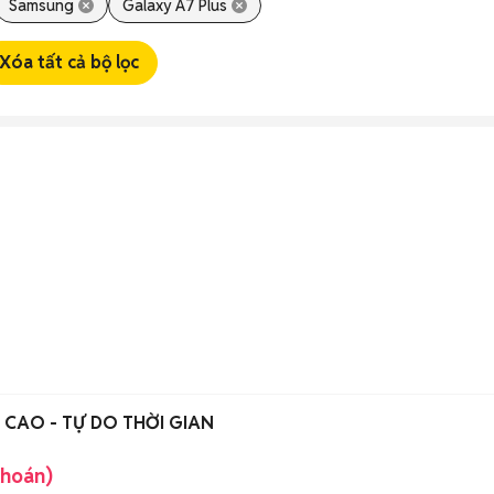
Samsung
Galaxy A7 Plus
Xóa tất cả bộ lọc
CAO - TỰ DO THỜI GIAN
khoán)