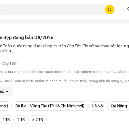
ền đẹp đang bán 08/2026
ở Toàn quốc đang được đăng tải trên Chợ Tốt. Chỉ với vài thao tác lọc, 
a mình.
n Chợ Tốt?
g là lựa chọn phổ biến cho người dùng muốn trải nghiệm dòng máy này với chi ph
7 Plus ở Toàn quốc từ nhiều cá nhân muốn lên đời máy, mang đến đa dạng sự lựa
mua đánh giá chính xác hiệu năng thực tế của máy so với mô tả trên tin 
Giá
 giá cả và địa điểm giao nhận, chốt giao dịch nhanh chóng khi đạt được 
 mới)
Bà Rịa - Vũng Tàu (TP Hồ Chí Minh mới)
Hà Nội
Đà Nẵng
1 TB
2 TB
> 2 TB