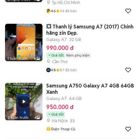
Tp Hồ Chí Minh
P
4.6
34
đã bán
💥 Thanh lý Samsung A7 (2017) Chính
hãng zin Đẹp.
Galaxy A7
32 GB
990.000 đ
Giá tốt
Kèm phụ kiện
1 tuần trước
6
Cần Thơ
4.8
87
đã bán
Samsung A750 Galaxy A7 4GB 64GB
Xanh
Galaxy A7
64 GB
950.000 đ
Giá tốt
2 tuần trước
4
Hà Nội
33
Điện Thoại Cũ