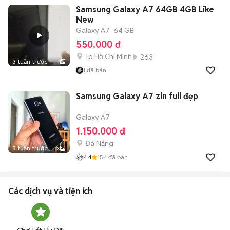
Samsung Galaxy A7 64GB 4GB Like
New
Galaxy A7
64 GB
550.000 đ
Tp Hồ Chí Minh
263
3 tuần trước
1
1
đã bán
Samsung Galaxy A7 zin full đẹp
Galaxy A7
1.150.000 đ
Đà Nẵng
3 tuần trước
3
4.4
154
đã bán
Các dịch vụ và tiện ích