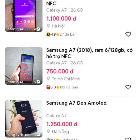
NFC
Galaxy A7
128 GB
1.100.000 đ
Hà Nội
hôm qua
6
Đ
4.9
27
đã bán
Samsung A7 (2018), ram 6/128gb, có
hỗ trợ NFC
Galaxy A7
128 GB
750.000 đ
Tp Hồ Chí Minh
hôm qua
5
5.0
132
đã bán
Samsung A7 Đen Amoled
Galaxy A7
1.250.000 đ
Đà Nẵng
4 ngày trước
3
4.4
154
đã bán