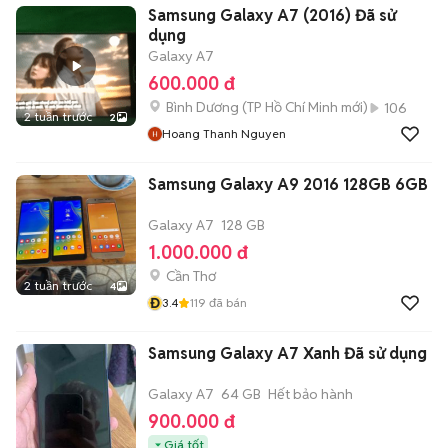
Samsung Galaxy A7 (2016) Đã sử
dụng
Galaxy A7
600.000 đ
Bình Dương
(
TP Hồ Chí Minh
mới)
106
2 tuần trước
2
Hoang Thanh Nguyen
Samsung Galaxy A9 2016 128GB 6GB
Galaxy A7
128 GB
1.000.000 đ
Cần Thơ
2 tuần trước
4
Đ
3.4
119
đã bán
Samsung Galaxy A7 Xanh Đã sử dụng
Galaxy A7
64 GB
Hết bảo hành
900.000 đ
Giá tốt