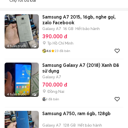
Chợ Tốt Ưu Đãi
Samsung A7 2015, 16gb, nghe gọi,
zalo Facebook
Galaxy A7
16 GB
Hết bảo hành
390.000 đ
Tp Hồ Chí Minh
4 tuần trước
3
4.6
23
đã bán
Samsung Galaxy A7 (2018) Xanh Đã
sử dụng
Galaxy A7
700.000 đ
Đồng Nai
4 tuần trước
3
1
đã bán
Samsung A750, ram 6gb, 128gb
Galaxy A7
128 GB
Hết bảo hành