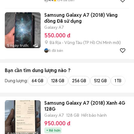
Samsung Galaxy A7 (2018) Vàng
đồng Đã sử dụng
Galaxy A7
550.000 đ
Bà Rịa - Vũng Tàu
(
TP Hồ Chí Minh
mới)
5 ngày trước
4
8
đã bán
Bạn cần tìm
dung lượng
nào ?
Dung lượng:
64 GB
128 GB
256 GB
512 GB
1 TB
2 
Samsung Galaxy A7 (2018) Xanh 4G
128G
Galaxy A7
128 GB
Hết bảo hành
950.000 đ
Rẻ hơn
6 ngày trước
6