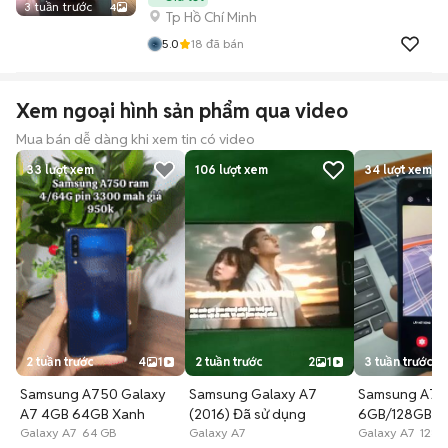
3 tuần trước
4
Tp Hồ Chí Minh
5.0
18
đã bán
Xem ngoại hình sản phẩm qua video
Mua bán dễ dàng khi xem tin có video
33
lượt xem
106
lượt xem
34
lượt xem
2 tuần trước
4
1
2 tuần trước
2
1
3 tuần trước
Samsung A750 Galaxy
Samsung Galaxy A7
Samsung A7 
A7 4GB 64GB Xanh
(2016) Đã sử dụng
6GB/128GB X
Galaxy A7 64 GB
Galaxy A7
Galaxy A7 128 