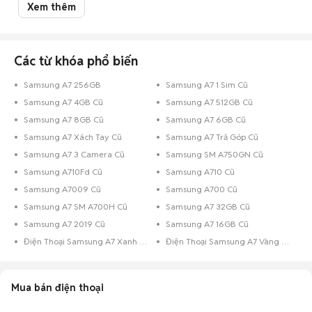
Tỉnh thành
Khoảng giá
Xem thêm
thoại
Samsung Galaxy A7 cũ Tp Hồ
810.000 đ -
41
Chí Minh
990.000 đ
Các từ khóa phổ biến
Samsung Galaxy A7 cũ Bình
5,85 triệu - 7,15
9
Dương
triệu
Samsung A7 256GB
Samsung A7 1 Sim Cũ
Samsung A7 4GB Cũ
Samsung A7 512GB Cũ
Giá Samsung Galaxy A7 cũ theo màu sắc cập nhật 09/08/2026
Samsung A7 8GB Cũ
Samsung A7 6GB Cũ
Samsung Galaxy A7 màu xanh dương cũ
: 1,05 triệu
Samsung A7 Xách Tay Cũ
Samsung A7 Trả Góp Cũ
Samsung Galaxy A7 màu đen cũ
: 1,3 triệu
Samsung A7 3 Camera Cũ
Samsung SM A750GN Cũ
Samsung Galaxy A7 màu vàng cũ
: 900.000 đ
Samsung A710Fd Cũ
Samsung A710 Cũ
Lưu ý:
Mức giá dựa trên các tin đăng tại Chợ Tốt, chỉ mang tính chất tham
khảo. Giá Samsung A7 cũ sẽ phụ thuộc vào tình trạng, phiên bản và các
Samsung A7009 Cũ
Samsung A700 Cũ
thoả thuận khi mua bán.
Samsung A7 SM A700H Cũ
Samsung A7 32GB Cũ
Mua bán Samsung A7 cũ
Samsung A7 2019 Cũ
Samsung A7 16GB Cũ
Chợ Tốt có 72 tin đăng bán, mua Samsung A7 cũ với nhiều khoảng giá
Điện Thoại Samsung A7 Xanh Dương
Điện Thoại Samsung A7 Vàng Hồng
giúp người dùng dễ dàng tìm kiếm và so sánh giá cả.
Chợ Tốt - Nơi mua bán Samsung A7 cũ giá tốt nhất!
Mua bán điện thoại