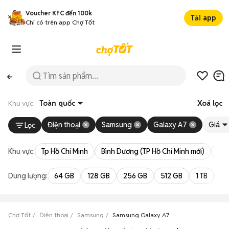
Voucher KFC đến 100k
Tải app
Chỉ có trên app Chợ Tốt
Khu vực:
Toàn quốc
Xoá lọc
Điện thoại
Samsung
Galaxy A7
Giá
Lọc
Khu vực:
Tp Hồ Chí Minh
Bình Dương (TP Hồ Chí Minh mới)
Bà 
Dung lượng:
64 GB
128 GB
256 GB
512 GB
1 TB
2 
Chợ Tốt
Điện thoại
Samsung
Samsung Galaxy A7