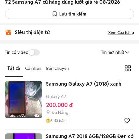
72 Samsung A7 cũ hàng dùng lướt giá rẻ 08/2026
Lưu tìm kiếm
Siêu thị điện tử
Xem Cửa hàng
Tin có video
Tin mới nhất
Tất cả
Cá nhân
Bán chuyên
Samsung Galaxy A7 (2018) xanh
Galaxy A7
200.000 đ
Đà Nẵng
1 giờ trước
4
T
8
đã bán
Samsung A7 2018 6GB/128GB Đen có