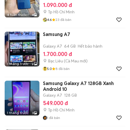
1.090.000 đ
Tp Hồ Chí Minh
4 tuần trước
4
4.6
23
đã bán
Samsung A7
Galaxy A7
64 GB
Hết bảo hành
1.700.000 đ
Bạc Liêu
(
Cà Mau
mới)
1 tháng trước
2
T
5.0
8
đã bán
Samsung Galaxy A7 128GB Xanh
Android 10
Galaxy A7
128 GB
549.000 đ
Tp Hồ Chí Minh
1 tháng trước
3
1
đã bán