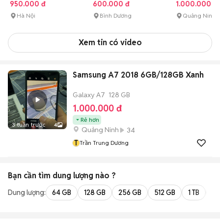
950.000 đ
600.000 đ
1.000.000 đ
Hà Nội
Bình Dương
Quảng Ninh
Xem tin có video
Samsung A7 2018 6GB/128GB Xanh
Galaxy A7
128 GB
1.000.000 đ
Rẻ hơn
3 tuần trước
4
Quảng Ninh
34
T
Trần Trung Dương
Bạn cần tìm
dung lượng
nào ?
Dung lượng:
64 GB
128 GB
256 GB
512 GB
1 TB
2 