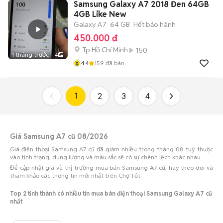
Samsung Galaxy A7 2018 Đen 64GB
4GB Like New
Galaxy A7
64 GB
Hết bảo hành
450.000 đ
Tp Hồ Chí Minh
150
1 tháng trước
4
4.4
159
đã bán
1
2
3
4
Giá Samsung A7 cũ 08/2026
Giá điện thoại Samsung A7 cũ đã giảm nhiều trong tháng 08 tuỳ thuộc
vào tình trạng, dung lượng và màu sắc sẽ có sự chênh lệch khác nhau.
Để cập nhật giá và thị trường mua bán Samsung A7 cũ, hãy theo dõi và
tham khảo các thông tin mới nhất trên Chợ Tốt.
Top 2 tỉnh thành có nhiều tin mua bán điện thoại Samsung Galaxy A7 cũ
nhất
Số lượng điện