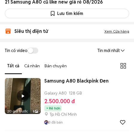
21 Samsung A80 cũ like new giá rẻ 08/2026
Lưu tìm kiếm
Siêu thị điện tử
Xem Cửa hàng
Tin có video
Tin mới nhất
Tất cả
Cá nhân
Bán chuyên
Samsung A80 Blackpink Đen
Galaxy A80
128 GB
2.500.000 đ
Rẻ hơn
20 giờ trước
5
Tp Hồ Chí Minh
3
đã bán