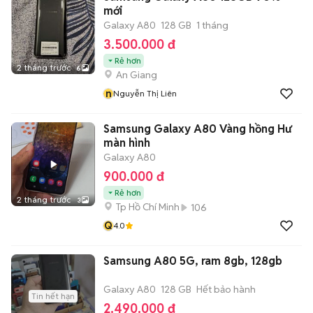
mới
Galaxy A80
128 GB
1 tháng
3.500.000 đ
Rẻ hơn
2 tháng trước
6
An Giang
n
Nguyễn Thị Liên
Samsung Galaxy A80 Vàng hồng Hư
màn hình
Galaxy A80
900.000 đ
Rẻ hơn
2 tháng trước
3
Tp Hồ Chí Minh
106
Q
4.0
Samsung A80 5G, ram 8gb, 128gb
Galaxy A80
128 GB
Hết bảo hành
Tin hết hạn
2.490.000 đ