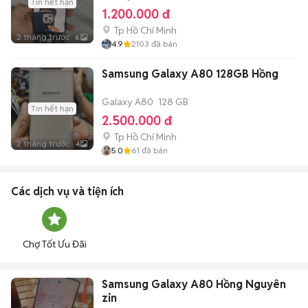
Tin hết hạn
1.200.000 đ
Tp Hồ Chí Minh
2 tháng trước
6
4.9
2103
đã bán
Samsung Galaxy A80 128GB Hồng
Galaxy A80
128 GB
Tin hết hạn
2.500.000 đ
Tp Hồ Chí Minh
2 tháng trước
4
5.0
61
đã bán
Các dịch vụ và tiện ích
Chợ Tốt Ưu Đãi
Samsung Galaxy A80 Hồng Nguyên
zin