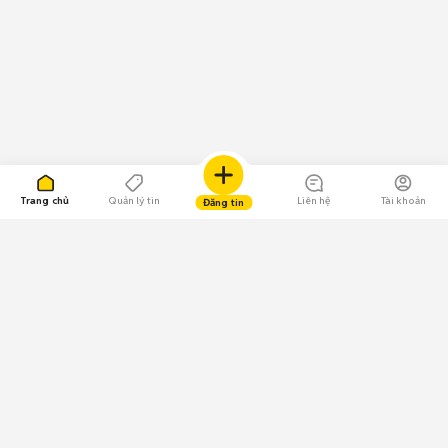
Trang chủ
Quản lý tin
Liên hệ
Tài khoản
Đăng tin
109.000 Bình chọn
Tải ứng dụng Chợ Tốt