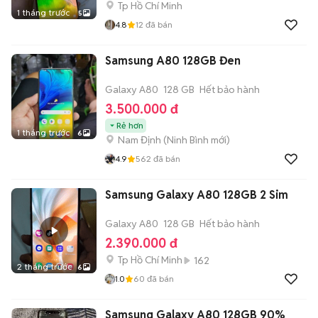
Tp Hồ Chí Minh
1 tháng trước
5
4.8
12
đã bán
Samsung A80 128GB Đen
Galaxy A80
128 GB
Hết bảo hành
3.500.000 đ
Rẻ hơn
1 tháng trước
6
Nam Định
(
Ninh Bình
mới)
4.9
562
đã bán
Samsung Galaxy A80 128GB 2 Sim
Galaxy A80
128 GB
Hết bảo hành
2.390.000 đ
Tp Hồ Chí Minh
162
2 tháng trước
6
1.0
60
đã bán
Samsung Galaxy A80 128GB 90%