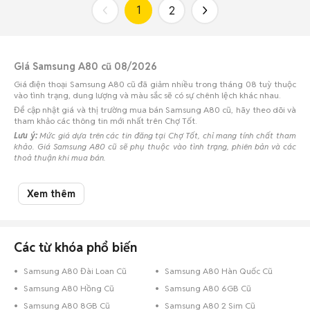
1
2
Giá Samsung A80 cũ 08/2026
Giá điện thoại Samsung A80 cũ đã giảm nhiều trong tháng 08 tuỳ thuộc
vào tình trạng, dung lượng và màu sắc sẽ có sự chênh lệch khác nhau.
Để cập nhật giá và thị trường mua bán Samsung A80 cũ, hãy theo dõi và
tham khảo các thông tin mới nhất trên Chợ Tốt.
Lưu ý:
Mức giá dựa trên các tin đăng tại Chợ Tốt, chỉ mang tính chất tham
khảo. Giá Samsung A80 cũ sẽ phụ thuộc vào tình trạng, phiên bản và các
thoả thuận khi mua bán.
Mua bán Samsung A80 cũ
Xem thêm
Chợ Tốt có 21 tin đăng bán, mua Samsung A80 cũ với nhiều khoảng giá
giúp người dùng dễ dàng tìm kiếm và so sánh giá cả.
Top 2 khoảng giá có nhiều tin mua bán Samsung Galaxy A80 nhất
Các từ khóa phổ biến
Samsung Galaxy A80 giá 2 - 3 triệu
: 9 điện thoại
Samsung A80 Đài Loan Cũ
Samsung A80 Hàn Quốc Cũ
Samsung Galaxy A80 giá dưới 2 triệu
: 7 điện thoại
Samsung A80 Hồng Cũ
Samsung A80 6GB Cũ
Chợ Tốt - Nơi mua bán Samsung A80 cũ giá tốt nhất!
Samsung A80 8GB Cũ
Samsung A80 2 Sim Cũ