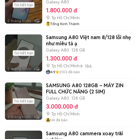
Galaxy A80
Tin hết hạn
1.800.000 đ
Tp Hồ Chí Minh
2 tháng trước
4
T
Tống Kinh Thành
Samsung A80 Việt nam 8/128 lỗi nhẹ
như miêu tả ạ
Galaxy A80
128 GB
Tin hết hạn
1.300.000 đ
Tp Hồ Chí Minh
186
2 tháng trước
6
4.9
2103
đã bán
SAMSUNG A80 128GB – MÁY ZIN
FULL CHỨC NĂNG (2 SIM)
Galaxy A80
128 GB
Tin hết hạn
3.000.000 đ
Tp Hồ Chí Minh
3 tháng trước
5
A
141
đã bán
Samsung A80 cammera xoay trãi