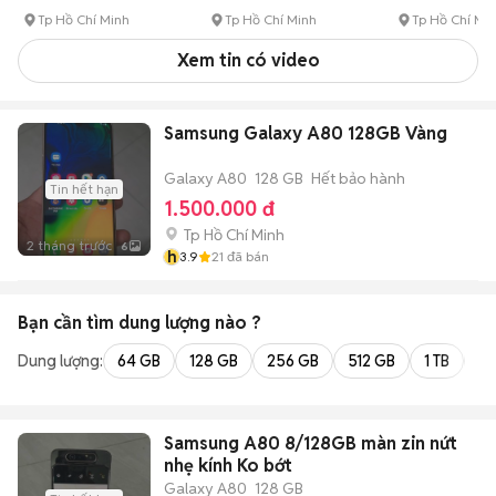
Tp Hồ Chí Minh
Tp Hồ Chí Minh
Tp Hồ Chí Mi
Xem tin có video
Samsung Galaxy A80 128GB Vàng
Galaxy A80
128 GB
Hết bảo hành
Tin hết hạn
1.500.000 đ
Tp Hồ Chí Minh
2 tháng trước
6
h
3.9
21
đã bán
Bạn cần tìm
dung lượng
nào ?
Dung lượng:
64 GB
128 GB
256 GB
512 GB
1 TB
2 
Samsung A80 8/128GB màn zin nứt
nhẹ kính Ko bớt
Galaxy A80
128 GB