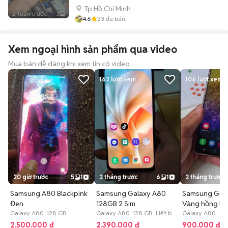
Tp Hồ Chí Minh
2 tuần trước
3
4.6
23
đã bán
Xem ngoại hình sản phẩm qua video
Mua bán dễ dàng khi xem tin có video
162
lượt xem
106
lượt xem
20 giờ trước
5
1
2 tháng trước
6
1
2 tháng trước
Samsung A80 Blackpink
Samsung Galaxy A80
Samsung Gal
Đen
128GB 2 Sim
Vàng hồng Hư
Galaxy A80 128 GB
Galaxy A80 128 GB Hết bảo
Galaxy A80
hành
2.500.000 đ
2.390.000 đ
900.000 đ