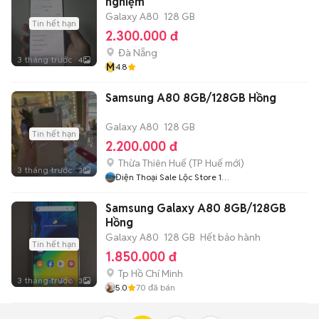
nghiệm
Galaxy A80
128 GB
Tin hết hạn
2.300.000 đ
Đà Nẵng
3 tháng trước
4
M
4.8
Samsung A80 8GB/128GB Hồng
Galaxy A80
128 GB
Tin hết hạn
2.200.000 đ
Thừa Thiên Huế
(
TP Huế
mới)
3 tháng trước
3
Điện Thoại Sale Lộc Store 130
Bùi Thị Xuân
Samsung Galaxy A80 8GB/128GB
Hồng
Galaxy A80
128 GB
Hết bảo hành
Tin hết hạn
1.850.000 đ
Tp Hồ Chí Minh
3 tháng trước
3
5.0
70
đã bán