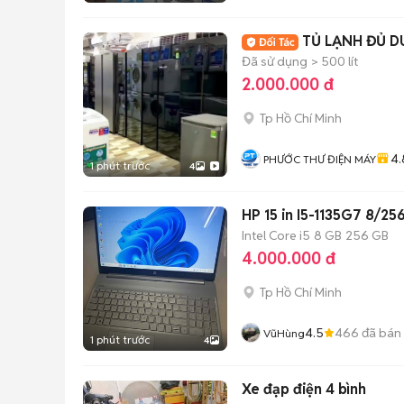
TỦ LẠNH ĐỦ D
Đã sử dụng
> 500 lít
2.000.000 đ
Tp Hồ Chí Minh
4.
PHƯỚC THƯ ĐIỆN MÁY
1 phút trước
4
HP 15 in I5-1135G7 8/25
Intel Core i5
8 GB
256 GB
4.000.000 đ
Tp Hồ Chí Minh
4.5
466
đã bán
VũHùng
1 phút trước
4
Xe đạp điện 4 bình