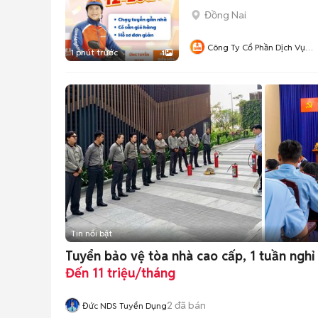
Đồng Nai
Công Ty Cổ Phần Dịch Vụ
1 phút trước
1
Giao Hàng Nhanh Đồng Nai
Tin nổi bật
Tuyển bảo vệ tòa nhà cao cấp, 1 tuần nghỉ
Đến 11 triệu/tháng
2
đã bán
Đức NDS Tuyển Dụng