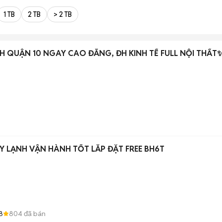
1 TB
2 TB
> 2 TB
H QUẬN 10 NGAY CAO ĐẲNG, ĐH KINH TẾ FULL NỘI THẤT
 LẠNH VẬN HÀNH TỐT LẮP ĐẶT FREE BH6T
8
804
đã bán