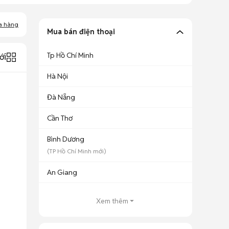
a hàng
Mua bán điện thoại
Tp Hồ Chí Minh
ới
Hà Nội
Đà Nẵng
Cần Thơ
Bình Dương
(
TP Hồ Chí Minh
mới)
An Giang
Xem thêm