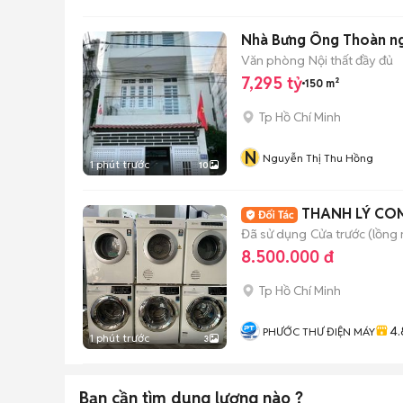
Nhà Bưng Ông Thoàn nga
Văn phòng
Nội thất đầy đủ
7,295 tỷ
150 m²
Tp Hồ Chí Minh
N
Nguyễn Thị Thu Hồng
1 phút trước
10
THANH LÝ COM
Đã sử dụng
Cửa trước (lồng
8.500.000 đ
Tp Hồ Chí Minh
4.
PHƯỚC THƯ ĐIỆN MÁY
1 phút trước
3
Bạn cần tìm
dung lượng
nào ?