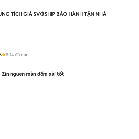
UNG TÍCH GIÁ SV🍋SHIP BẢO HÀNH TẬN NHÀ
8
804
đã bán
6 Zin nguen màn đốm xài tốt