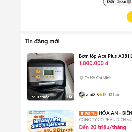
Điện thoại
Tin đăng mới
Bơm lốp Ace Plus A381 
1.800.000 đ
Tp Hồ Chí Minh
3.8
15
đã bán
A Tú
1 phút trước
7
HÓA AN - BIÊ
CÔNG TY CỔ PHẦN DỊCH V
Đến 20 triệu/tháng