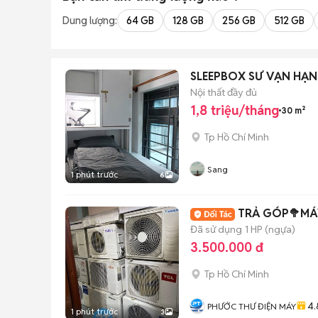
Dung lượng:
64 GB
128 GB
256 GB
512 GB
SLEEPBOX SƯ VẠN HẠN
Nội thất đầy đủ
1,8 triệu/tháng
30 m²
Tp Hồ Chí Minh
Sang
1 phút trước
6
TRẢ GÓP🥦MÁY
Đã sử dụng
1 HP (ngựa)
3.500.000 đ
Tp Hồ Chí Minh
4.
PHƯỚC THƯ ĐIỆN MÁY
1 phút trước
3