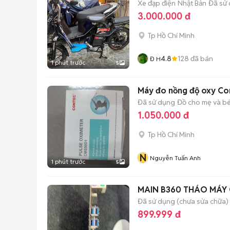
Xe đạp điện
Nhật Bản
Đã sử
3.000.000 đ
Tp Hồ Chí Minh
4.8
128
đã bán
Đ H
1 phút trước
5
Máy đo nồng độ oxy Co
Đã sử dụng
Đồ cho mẹ và b
1.050.000 đ
Tp Hồ Chí Minh
N
Nguyễn Tuấn Anh
1 phút trước
5
MAIN B360 THÁO MÁY 
Đã sử dụng (chưa sửa chữa)
899.999 đ