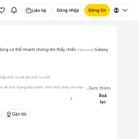
Đăng nhập
Đăng tin
Liên hệ
i dùng có thể nhanh chóng tìm thấy chiếc
Galaxy
Samsung
ấp hơn so với khi mới ra mắt.
 về tình trạng bảo hành, hình thức máy và màu sắc.
...Xem thêm
Xoá
đăng.
lọc
tiếng nói chung.
Gần tôi