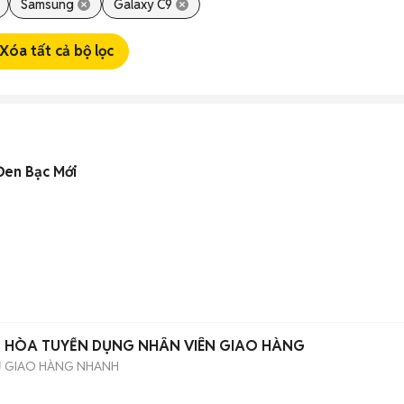
Samsung
Galaxy C9
Xóa tất cả bộ lọc
Đen Bạc Mới
N HÒA TUYỂN DỤNG NHÂN VIÊN GIAO HÀNG
Ụ GIAO HÀNG NHANH