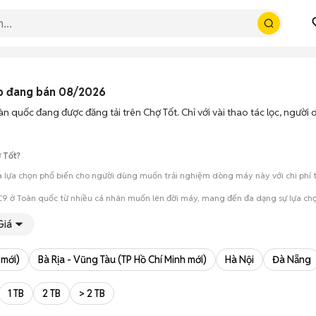
p đang bán 08/2026
n quốc đang được đăng tải trên Chợ Tốt. Chỉ với vài thao tác lọc, ngườ
 Tốt?
lựa chọn phổ biến cho người dùng muốn trải nghiệm dòng máy này với chi phí th
9 ở Toàn quốc từ nhiều cá nhân muốn lên đời máy, mang đến đa dạng sự lựa chọn
mua đánh giá chính xác hiệu năng thực tế của máy so với mô tả trên tin 
Giá
 giá cả và địa điểm giao nhận, chốt giao dịch nhanh chóng khi đạt được 
 mới)
Bà Rịa - Vũng Tàu (TP Hồ Chí Minh mới)
Hà Nội
Đà Nẵng
1 TB
2 TB
> 2 TB