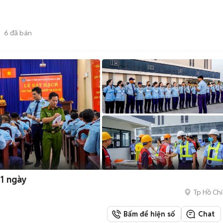
6
đã bán
 1 ngày
Tp Hồ Chí
Bấm để hiện số
Chat