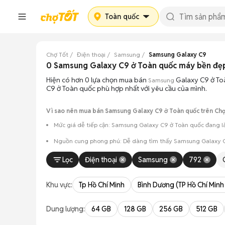
Toàn quốc
Chợ Tốt
Điện thoại
Samsung
Samsung Galaxy C9
0 Samsung Galaxy C9 ở Toàn quốc máy bền đẹ
Hiện có hơn 0 lựa chọn mua bán
Galaxy C9 ở Toà
Samsung
C9 ở Toàn quốc phù hợp nhất với yêu cầu của mình.
Vì sao nên mua bán Samsung Galaxy C9 ở Toàn quốc trên Chợ
Mức giá dễ tiếp cận: Samsung Galaxy C9 ở Toàn quốc đang là 
Nguồn cung phong phú: Dễ dàng tìm thấy
Samsung
Galaxy C
Giao dịch minh bạch: Việc gặp gỡ trực tiếp giúp người 
Lọc
Điện thoại
Samsung
792
Mua bán linh hoạt: Hai bên có thể chủ động thỏa thuận
Khu vực:
Tp Hồ Chí Minh
Bình Dương (TP Hồ Chí Minh
Dung lượng:
64 GB
128 GB
256 GB
512 GB