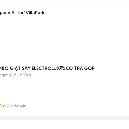
y biệt thự VillaPark
BO GIẶT SẤY ELECTROLUX🥰 CÓ TRẢ GÓP
 ngang)
8 - 8.9 kg
8
804
đã bán