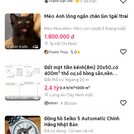
5
đã bán
Thành Đạt UNI
Mèo Anh lông ngắn chân lùn 1gái 1trai
Mèo Munchkin
Mèo con (dưới 3 tháng tuổi)
1.800.000 đ
Tp Hồ Chí Minh
2 phút trước
6
5.0
Thanh Thúy
Đất mặt tiền kênh(8m) 20x50,có
400m² thổ cư,sổ hồng sẳn,nền
cao=đường
Đất thổ cư
Ngang 20 m
2,4 tỷ
2,4 tr/m²
1000 m²
Long An
(
Tây Ninh
mới)
2 phút trước
4
4
đã bán
MINH
Đồng hồ Seiko 5 Automatic Chính
Hãng Nhật Bản
Đã sử dụng
Cả nam và nữ