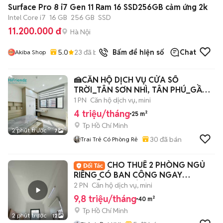
Surface Pro 8 i7 Gen 11 Ram 16 SSD256GB cảm ứng 2k
Intel Core i7
16 GB
256 GB
SSD
11.200.000 đ
Hà Nội
5.0
23
đã bán
Bấm để hiện số
Chat
Akiba Shop
🍰CĂN HỘ DỊCH VỤ CỬA SỔ
TRỜI_TÂN SƠN NHÌ, TÂN PHÚ_GẦN
AEON MALL
1 PN
Căn hộ dịch vụ, mini
4 triệu/tháng
25 m²
Tp Hồ Chí Minh
2 phút trước
7
30
đã bán
Trai Trẻ Có Phòng Rẻ
CHO THUÊ 2 PHÒNG NGỦ
RIÊNG CÓ BAN CÔNG NGAY
NGUYỄN GIA TRÍ BÌNH THẠNH
2 PN
Căn hộ dịch vụ, mini
9,8 triệu/tháng
40 m²
Tp Hồ Chí Minh
2 phút trước
12