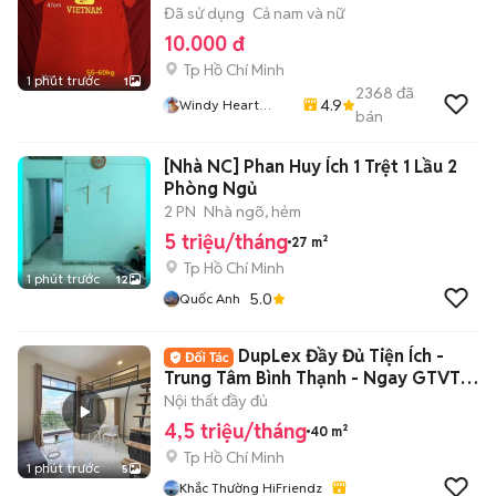
Đã sử dụng
Cả nam và nữ
10.000 đ
Tp Hồ Chí Minh
1 phút trước
1
2368
đã
4.9
Windy Heart
bán
Store
[Nhà NC] Phan Huy Ích 1 Trệt 1 Lầu 2
Phòng Ngủ
2 PN
Nhà ngõ, hẻm
5 triệu/tháng
27 m²
Tp Hồ Chí Minh
1 phút trước
12
5.0
Quốc Anh
DupLex Đầy Đủ Tiện Ích -
Trung Tâm Bình Thạnh - Ngay GTVT -
FTU
Nội thất đầy đủ
4,5 triệu/tháng
40 m²
Tp Hồ Chí Minh
1 phút trước
5
Khắc Thường HiFriendz