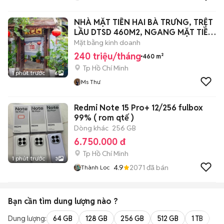
NHÀ MẶT TIỀN HAI BÀ TRƯNG, TRỆT
LẦU DTSD 460M2, NGANG MẶT TIỀN
10M
Mặt bằng kinh doanh
240 triệu/tháng
460 m²
Tp Hồ Chí Minh
1 phút trước
6
Ms Thư
Redmi Note 15 Pro+ 12/256 fulbox
99% ( rom qtế )
Dòng khác
256 GB
6.750.000 đ
Tp Hồ Chí Minh
1 phút trước
3
4.9
2071
đã bán
Thành Loc
Bạn cần tìm
dung lượng
nào ?
Dung lượng:
64 GB
128 GB
256 GB
512 GB
1 TB
2 