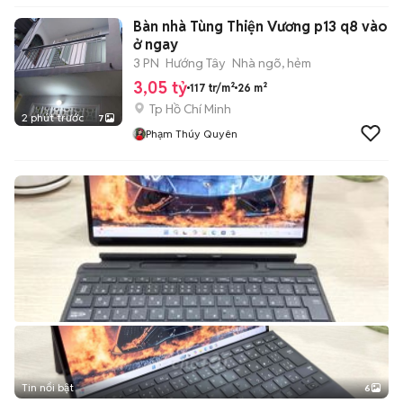
Bàn nhà Tùng Thiện Vương p13 q8 vào
ở ngay
3 PN
Hướng Tây
Nhà ngõ, hẻm
3,05 tỷ
117 tr/m²
26 m²
Tp Hồ Chí Minh
2 phút trước
7
Phạm Thúy Quyên
Tin nổi bật
6
+
2