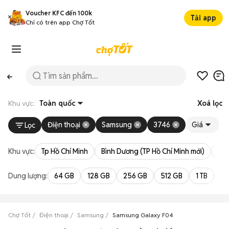
Voucher KFC đến 100k
Tải app
Chỉ có trên app Chợ Tốt
Khu vực:
Toàn quốc
Xoá lọc
Điện thoại
Samsung
3746
Giá
Lọc
Khu vực:
Tp Hồ Chí Minh
Bình Dương (TP Hồ Chí Minh mới)
Bà 
Dung lượng:
64 GB
128 GB
256 GB
512 GB
1 TB
2 
Chợ Tốt
Điện thoại
Samsung
Samsung Galaxy F04