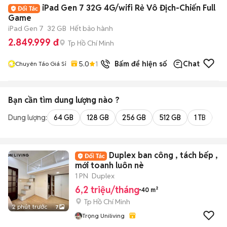
iPad Gen 7 32G 4G/wifi Rẻ Vô Địch-Chiến Full
Game
iPad Gen 7
32 GB
Hết bảo hành
2.849.999 đ
Tp Hồ Chí Minh
5.0
13
đã bán
Bấm để hiện số
Chat
Chuyên Táo Giá Sỉ
Bạn cần tìm
dung lượng
nào ?
Dung lượng:
64 GB
128 GB
256 GB
512 GB
1 TB
2 
Duplex ban công , tách bếp ,
mới toanh luôn nè
1 PN
Duplex
6,2 triệu/tháng
40 m²
Tp Hồ Chí Minh
2 phút trước
7
Trọng Uniliving