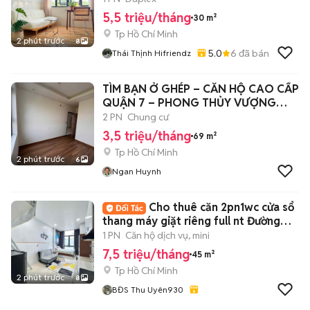
5,5 triệu/tháng
30 m²
Tp Hồ Chí Minh
2 phút trước
8
5.0
6
đã bán
Thái Thịnh Hifriendz
TÌM BẠN Ở GHÉP – CĂN HỘ CAO CẤP
QUẬN 7 – PHONG THỦY VƯỢNG
TRẠCH
2 PN
Chung cư
3,5 triệu/tháng
69 m²
Tp Hồ Chí Minh
2 phút trước
6
Ngan Huynh
Cho thuê căn 2pn1wc cửa sổ
thang máy giặt riêng full nt Đường
3/2 Q10
1 PN
Căn hộ dịch vụ, mini
7,5 triệu/tháng
45 m²
Tp Hồ Chí Minh
2 phút trước
8
BĐS Thu Uyên930