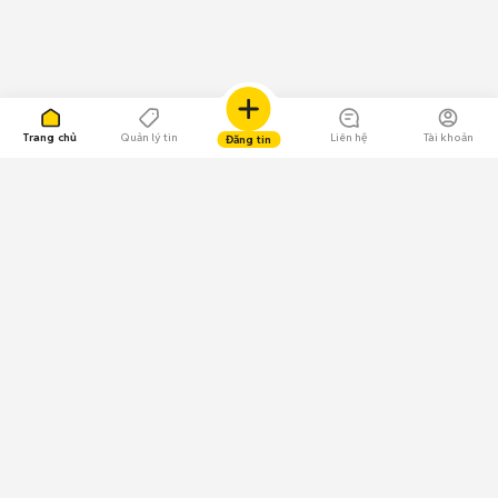
Trang chủ
Quản lý tin
Liên hệ
Tài khoản
Đăng tin
109.000 Bình chọn
Tải ứng dụng Chợ Tốt
Về Chợ Tốt
Quy chế sàn
Chính sách bảo mật
Giải quyết tranh chấp