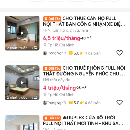
CHO THUÊ CĂN HỘ FULL
NỘI THẤT BAN CÔNG NHẬN XE ĐIỆN
- PHAN HUY ÍCH
1 PN
Căn hộ dịch vụ, mini
6,5 triệu/tháng
40 m²
Tp Hồ Chí Minh
2 phút trước
9
5.0
14
đã bán
TrọngNghĩa
CHO THUÊ PHÒNG FULL NỘI
THẤT ĐƯỜNG NGUYỄN PHÚC CHU -
TÂN BÌNH
Nội thất đầy đủ
4 triệu/tháng
25 m²
Tp Hồ Chí Minh
2 phút trước
7
5.0
14
đã bán
TrọngNghĩa
🔥DUPLEX CỬA SỔ TRỜI
FULL NỘI THẤT MỚI TINH - KHU SÂN
BAY CV GIA ĐỊNH
1 PN
Duplex