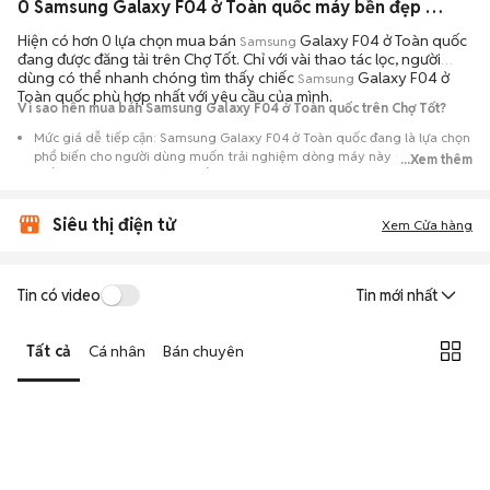
0 Samsung Galaxy F04 ở Toàn quốc máy bền đẹp đang bán 08/2026
Hiện có hơn 0 lựa chọn mua bán
Galaxy F04 ở Toàn quốc
Samsung
đang được đăng tải trên Chợ Tốt. Chỉ với vài thao tác lọc, người
dùng có thể nhanh chóng tìm thấy chiếc
Galaxy F04 ở
Samsung
Toàn quốc phù hợp nhất với yêu cầu của mình.
Vì sao nên mua bán Samsung Galaxy F04 ở Toàn quốc trên Chợ Tốt?
Mức giá dễ tiếp cận: Samsung Galaxy F04 ở Toàn quốc đang là lựa chọn
phổ biến cho người dùng muốn trải nghiệm dòng máy này với chi phí
...Xem thêm
thấp hơn so với khi mới ra mắt.
Nguồn cung phong phú: Dễ dàng tìm thấy
Samsung
Galaxy F04 ở Toàn
Siêu thị điện tử
quốc từ nhiều cá nhân muốn lên đời máy, mang đến đa dạng sự lựa
Xem Cửa hàng
chọn về tình trạng bảo hành, hình thức máy và màu sắc.
Giao dịch minh bạch: Việc gặp gỡ trực tiếp giúp người mua
Tin có video
Tin mới nhất
đánh giá chính xác hiệu năng thực tế của máy so với mô tả trên
tin đăng.
Tất cả
Cá nhân
Bán chuyên
Mua bán linh hoạt: Hai bên có thể chủ động thỏa thuận giá cả và
địa điểm giao nhận, chốt giao dịch nhanh chóng khi đạt được
tiếng nói chung.