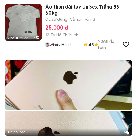
Áo thun dài tay Unisex Trắng 55-
60kg
Đã sử dụng
Cả nam và nữ
25.000 đ
Tp Hồ Chí Minh
2 phút trước
1
2368
đã
4.9
Windy Heart
bán
Store
Tin nổi bật
6
+
2