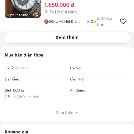
1.650.000 đ
Tp Hồ Chí Minh
3 phút trước
5
2701
đã
5.0
Đồng Hồ Nội Địa
bán
Nhật
Xem thêm
Mua bán điện thoại
Tp Hồ Chí Minh
Hà Nội
Đà Nẵng
Cần Thơ
Bình Dương
An Giang
(
TP Hồ Chí Minh
mới)
Xem thêm
Khoảng giá