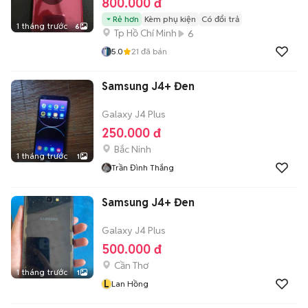
800.000 đ
Rẻ hơn
Kèm phụ kiện
Có đổi trả
1 tháng trước
6
Tp Hồ Chí Minh
6
5.0
21
đã bán
Samsung J4+ Đen
Galaxy J4 Plus
250.000 đ
Bắc Ninh
1 tháng trước
1
Trần Đình Thắng
Samsung J4+ Đen
Galaxy J4 Plus
500.000 đ
Cần Thơ
1 tháng trước
1
L
Lan Hồng