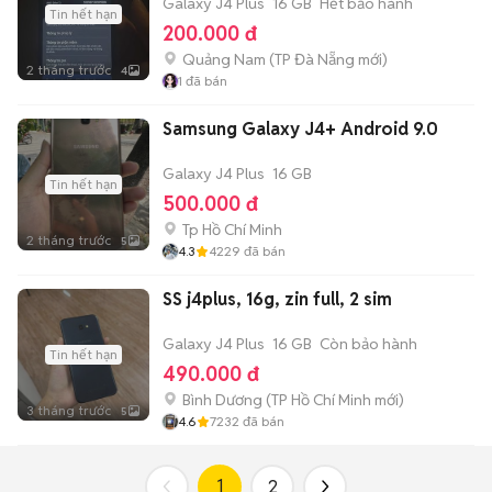
Galaxy J4 Plus
16 GB
Hết bảo hành
Tin hết hạn
200.000 đ
Quảng Nam
(
TP Đà Nẵng
mới)
2 tháng trước
4
1
đã bán
Samsung Galaxy J4+ Android 9.0
Galaxy J4 Plus
16 GB
Tin hết hạn
500.000 đ
Tp Hồ Chí Minh
2 tháng trước
5
4.3
4229
đã bán
SS j4plus, 16g, zin full, 2 sim
Galaxy J4 Plus
16 GB
Còn bảo hành
Tin hết hạn
490.000 đ
Bình Dương
(
TP Hồ Chí Minh
mới)
3 tháng trước
5
4.6
7232
đã bán
1
2