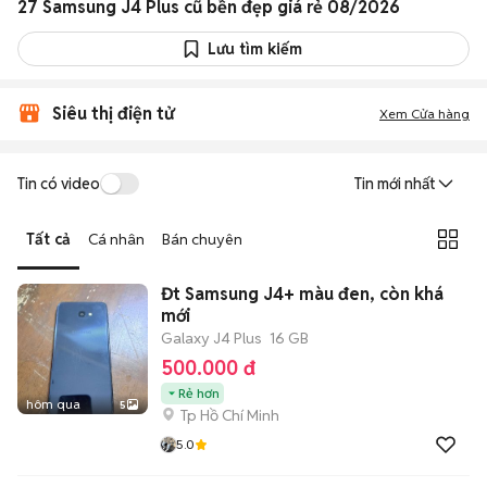
27 Samsung J4 Plus cũ bền đẹp giá rẻ 08/2026
Lưu tìm kiếm
Siêu thị điện tử
Xem Cửa hàng
Tin có video
Tin mới nhất
Tất cả
Cá nhân
Bán chuyên
Đt Samsung J4+ màu đen, còn khá
mới
Galaxy J4 Plus
16 GB
500.000 đ
Rẻ hơn
hôm qua
5
Tp Hồ Chí Minh
5.0