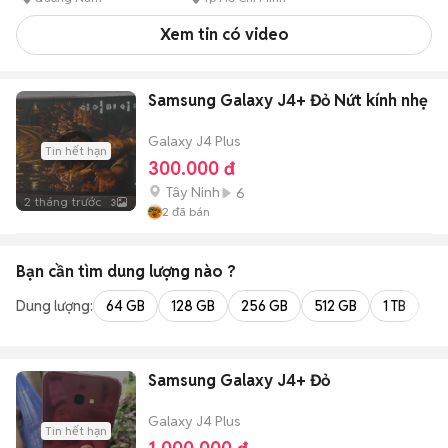
Xem tin có video
Samsung Galaxy J4+ Đỏ Nứt kính nhẹ
Galaxy J4 Plus
Tin hết hạn
300.000 đ
Tây Ninh
6
2 tháng trước
3
2
đã bán
Bạn cần tìm
dung lượng
nào ?
Dung lượng:
64 GB
128 GB
256 GB
512 GB
1 TB
2 
Samsung Galaxy J4+ Đỏ
Galaxy J4 Plus
Tin hết hạn