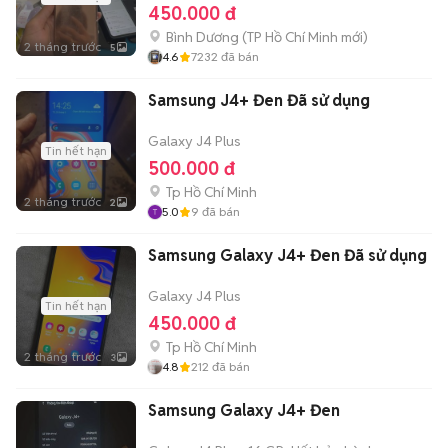
450.000 đ
Bình Dương
(
TP Hồ Chí Minh
mới)
2 tháng trước
5
4.6
7232
đã bán
Samsung J4+ Đen Đã sử dụng
Galaxy J4 Plus
Tin hết hạn
500.000 đ
Tp Hồ Chí Minh
2 tháng trước
2
5.0
9
đã bán
Samsung Galaxy J4+ Đen Đã sử dụng
Galaxy J4 Plus
Tin hết hạn
450.000 đ
Tp Hồ Chí Minh
2 tháng trước
3
4.8
212
đã bán
Samsung Galaxy J4+ Đen