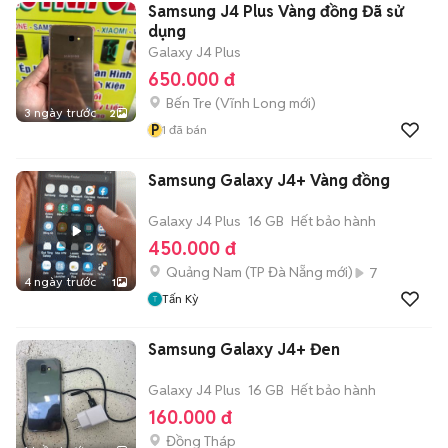
Samsung J4 Plus Vàng đồng Đã sử
dụng
Galaxy J4 Plus
650.000 đ
Bến Tre
(
Vĩnh Long
mới)
3 ngày trước
2
P
1
đã bán
Samsung Galaxy J4+ Vàng đồng
Galaxy J4 Plus
16 GB
Hết bảo hành
450.000 đ
Quảng Nam
(
TP Đà Nẵng
mới)
7
4 ngày trước
1
Tấn Kỳ
Samsung Galaxy J4+ Đen
Galaxy J4 Plus
16 GB
Hết bảo hành
160.000 đ
Đồng Tháp