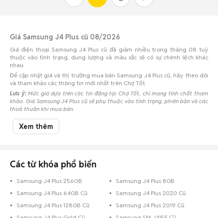
Giá Samsung J4 Plus cũ 08/2026
Giá điện thoại Samsung J4 Plus cũ đã giảm nhiều trong tháng 08 tuỳ
thuộc vào tình trạng, dung lượng và màu sắc sẽ có sự chênh lệch khác
nhau.
Để cập nhật giá và thị trường mua bán Samsung J4 Plus cũ, hãy theo dõi
và tham khảo các thông tin mới nhất trên Chợ Tốt.
Lưu ý:
Mức giá dựa trên các tin đăng tại Chợ Tốt, chỉ mang tính chất tham
khảo. Giá Samsung J4 Plus cũ sẽ phụ thuộc vào tình trạng, phiên bản và các
thoả thuận khi mua bán.
Mua bán Samsung J4 Plus cũ
Xem thêm
Chợ Tốt có 27 tin đăng bán, mua Samsung J4 Plus cũ với nhiều khoảng
giá giúp người dùng dễ dàng tìm kiếm và so sánh giá cả.
Chợ Tốt - Nơi mua bán Samsung J4 Plus cũ giá tốt nhất!
Các từ khóa phổ biến
Samsung J4 Plus 256GB
Samsung J4 Plus 8GB
Samsung J4 Plus 64GB Cũ
Samsung J4 Plus 2020 Cũ
Samsung J4 Plus 128GB Cũ
Samsung J4 Plus 2019 Cũ
Samsung J4 Plus Gold Cũ
Samsung SM J415F Cũ