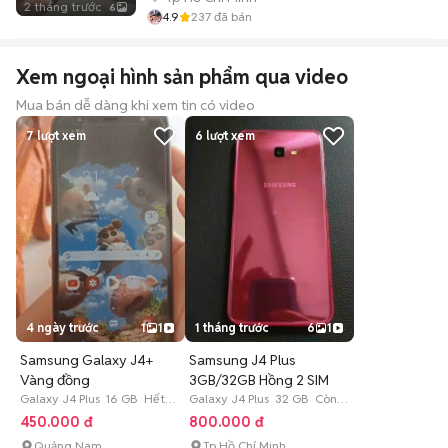
2 tháng trước
6
4.9
237
đã bán
Xem ngoại hình sản phẩm qua video
Mua bán dễ dàng khi xem tin có video
7
lượt xem
6
lượt xem
4 ngày trước
1
1
1 tháng trước
6
1
Samsung Galaxy J4+
Samsung J4 Plus
Vàng đồng
3GB/32GB Hồng 2 SIM
Galaxy J4 Plus 16 GB Hết
Galaxy J4 Plus 32 GB Còn
bảo hành
bảo hành
450.000 đ
800.000 đ
Quảng Nam
Tp Hồ Chí Minh