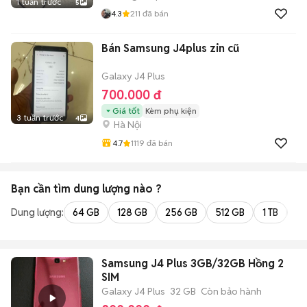
1 tuần trước
5
4.3
211
đã bán
Bán Samsung J4plus zin cũ
Galaxy J4 Plus
700.000 đ
Giá tốt
Kèm phụ kiện
3 tuần trước
4
Hà Nội
4.7
1119
đã bán
Bạn cần tìm
dung lượng
nào ?
Dung lượng:
64 GB
128 GB
256 GB
512 GB
1 TB
2 
Samsung J4 Plus 3GB/32GB Hồng 2
SIM
Galaxy J4 Plus
32 GB
Còn bảo hành