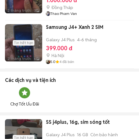
1.000.000 đ
Đồng Tháp
2 tháng trước
3
Thao Pham Van
Samsung J4+ Xanh 2 SIM
Galaxy J4 Plus
4-6 tháng
Tin hết hạn
399.000 đ
Hà Nội
2 tháng trước
6
5.0
4
đã bán
Các dịch vụ và tiện ích
Chợ Tốt Ưu Đãi
SS j4plus, 16g, sim sóng tốt
Galaxy J4 Plus
16 GB
Còn bảo hành
Tin hết hạn