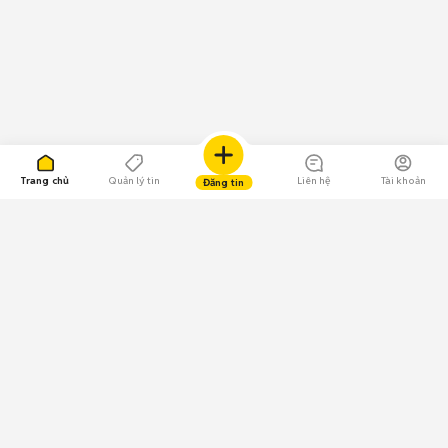
Trang chủ
Quản lý tin
Liên hệ
Tài khoản
Đăng tin
109.000 Bình chọn
Tải ứng dụng Chợ Tốt