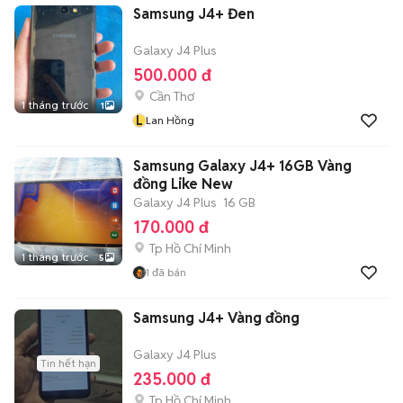
Samsung J4+ Đen
Galaxy J4 Plus
500.000 đ
Cần Thơ
1 tháng trước
1
L
Lan Hồng
Samsung Galaxy J4+ 16GB Vàng
đồng Like New
Galaxy J4 Plus
16 GB
170.000 đ
Tp Hồ Chí Minh
1 tháng trước
5
1
đã bán
Samsung J4+ Vàng đồng
Galaxy J4 Plus
Tin hết hạn
235.000 đ
Tp Hồ Chí Minh