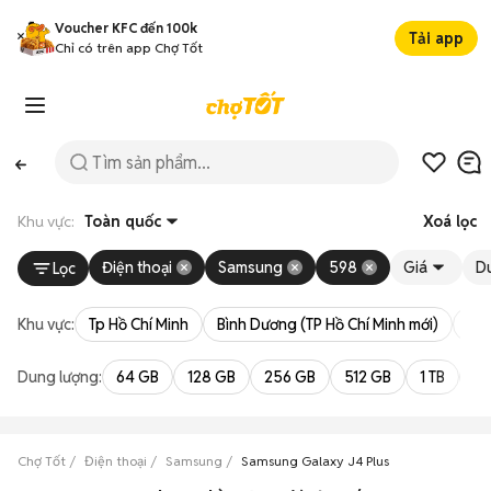
Voucher KFC đến 100k
Tải app
Chỉ có trên app Chợ Tốt
Khu vực:
Toàn quốc
Xoá lọc
Điện thoại
Samsung
598
Giá
D
Lọc
Khu vực:
Tp Hồ Chí Minh
Bình Dương (TP Hồ Chí Minh mới)
Bà 
Dung lượng:
64 GB
128 GB
256 GB
512 GB
1 TB
2 
Chợ Tốt
Điện thoại
Samsung
Samsung Galaxy J4 Plus