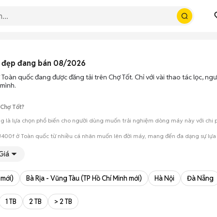
 đẹp đang bán 08/2026
Toàn quốc đang được đăng tải trên Chợ Tốt. Chỉ với vài thao tác lọc, n
 mình.
 Chợ Tốt?
 là lựa chọn phổ biến cho người dùng muốn trải nghiệm dòng máy này với chi phí
400f ở Toàn quốc từ nhiều cá nhân muốn lên đời máy, mang đến đa dạng sự lựa 
mua đánh giá chính xác hiệu năng thực tế của máy so với mô tả trên tin 
Giá
 giá cả và địa điểm giao nhận, chốt giao dịch nhanh chóng khi đạt được 
 mới)
Bà Rịa - Vũng Tàu (TP Hồ Chí Minh mới)
Hà Nội
Đà Nẵng
1 TB
2 TB
> 2 TB