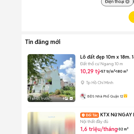
Điện thoại
Tin đăng mới
Lô đất đẹp 10m x 18m. 
Đất thổ cư
Ngang 10 m
10,29 tỷ
57 tr/m²
180 m²
Tp Hồ Chí Minh
BĐS Nhà Phố Quận 12
1 phút trước
9
KTX Nữ NGAY N
Nội thất đầy đủ
1,6 triệu/tháng
32 m²