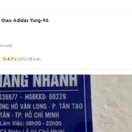
 thao Adidas Yung-96
nh
mới)
4.7
2452
đã bán