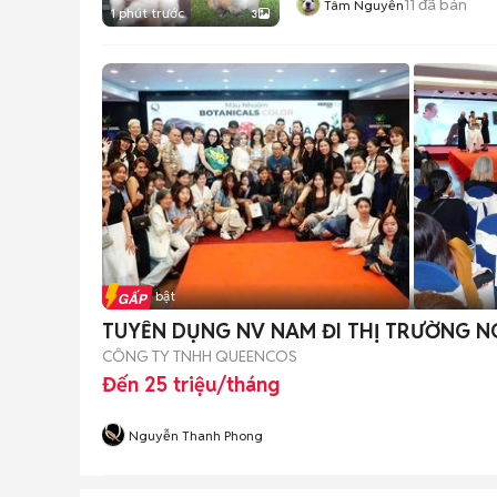
11
đã bán
Tâm Nguyễn
1 phút trước
3
Tin nổi bật
TUYỂN DỤNG NV NAM ĐI THỊ TRƯỜNG N
CÔNG TY TNHH QUEENCOS
Đến 25 triệu/tháng
Nguyễn Thanh Phong