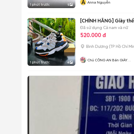
A
Anna Nguyễn
1 phút trước
5
[CHÍNH HÃNG] Giày thể
Đã sử dụng
Cả nam và nữ
520.000 đ
Bình Dương
(
TP Hồ Chí Mi
Chú CÔNG AN Bán GIÀY
1 phút trước
6
CHÍNH HÃNG