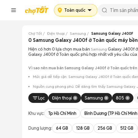
Toàn quốc
Chợ Tốt
Điện thoại
Samsung
Samsung Galaxy J400F
0 Samsung Galaxy J400f ở Toàn quốc máy bền
Hiện có hơn 0 lựa chọn mua bán
Galaxy J400f ở 
Samsung
Galaxy J400f ở Toàn quốc phù hợp nhất với yêu cầu của
Vì sao nên mua bán Samsung Galaxy J400f ở Toàn quốc trên
Mức giá dễ tiếp cận: Samsung Galaxy J400f ở Toàn quốc đang
Nguồn cung phong phú: Dễ dàng tìm thấy
Samsung
Galaxy J
Giao dịch minh bạch: Việc gặp gỡ trực tiếp giúp người 
Lọc
Điện thoại
Samsung
805
Mua bán linh hoạt: Hai bên có thể chủ động thỏa thuận
Khu vực:
Tp Hồ Chí Minh
Bình Dương (TP Hồ Chí Minh
Dung lượng:
64 GB
128 GB
256 GB
512 GB