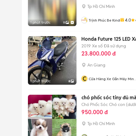
Tp Hồ Chí Minh
4.0
Trịnh Phúc Be Kind
1 phút trước
11
Honda Future 125 LED 
2019
Xe số
Đã sử dụng
23.800.000 đ
An Giang
C
Cửa Hàng Xe Gắn Máy Minh
1 phút trước
8
Thuận
chó phốc sóc tiny đủ m
Chó Phốc Sóc
Chó con (dưới
950.000 đ
Tp Hồ Chí Minh