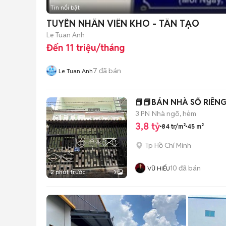
Tin nổi bật
TUYỂN NHÂN VIÊN KHO - TÂN TẠO
Le Tuan Anh
Đến 11 triệu/tháng
7
đã bán
Le Tuan Anh
📕📕BÁN NHÀ SỔ RIÊNG
3 PN
Nhà ngõ, hẻm
3,8 tỷ
84 tr/m²
45 m²
Tp Hồ Chí Minh
10
đã bán
VŨ HIẾU
2 phút trước
7