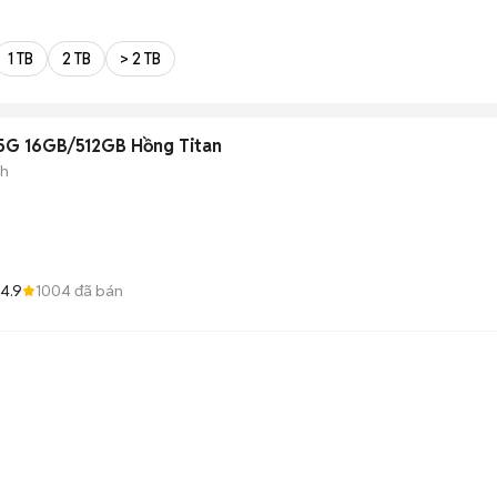
1 TB
2 TB
> 2 TB
5G 16GB/512GB Hồng Titan
nh
4.9
1004
đã bán