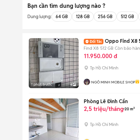
Bạn cần tìm
dung lượng
nào ?
Dung lượng:
64 GB
128 GB
256 GB
512 GB
Oppo Find X8 
Find X8
512 GB
Còn bảo hà
11.950.000 đ
Tp Hồ Chí Minh
NGÔ MINH MOBILE SHOP
1 phút trước
6
Phòng Lê Đình Cẩn
2,5 triệu/tháng
20 m²
Tp Hồ Chí Minh