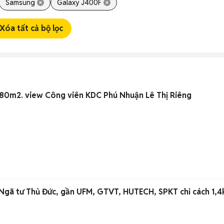
Samsung
Galaxy J400F
Xóa tất cả bộ lọc
180m2. view Công viên KDC Phú Nhuận Lê Thị Riêng
gã tư Thủ Đức, gần UFM, GTVT, HUTECH, SPKT chỉ cách 1,