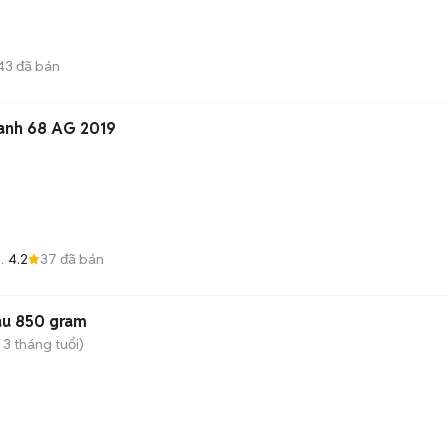
43
đã bán
Xanh 68 AG 2019
4.2
37
đã bán
àu 850 gram
 3 tháng tuổi)