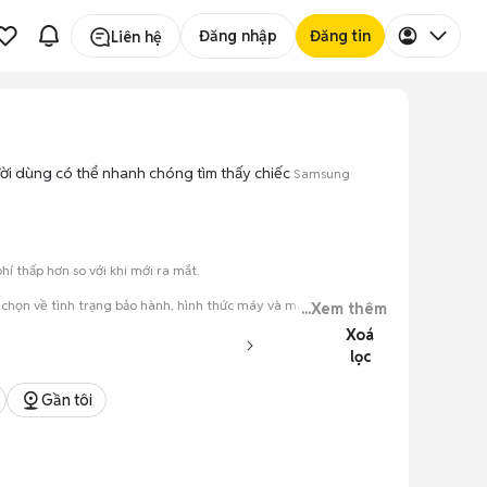
Đăng nhập
Đăng tin
Liên hệ
gười dùng có thể nhanh chóng tìm thấy chiếc
Samsung
 thấp hơn so với khi mới ra mắt.
chọn về tình trạng bảo hành, hình thức máy và màu sắc.
...Xem thêm
Xoá
đăng.
lọc
tiếng nói chung.
Gần tôi