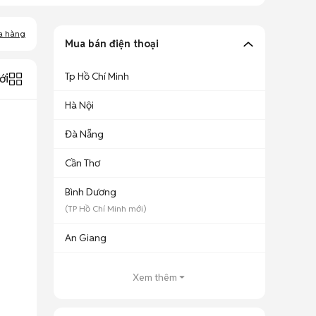
a hàng
Mua bán điện thoại
Tp Hồ Chí Minh
ới
Hà Nội
Đà Nẵng
Cần Thơ
Bình Dương
(
TP Hồ Chí Minh
mới)
An Giang
Xem thêm