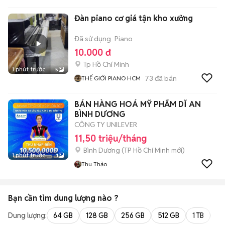
Đàn piano cơ giá tận kho xưởng
Đã sử dụng
Piano
10.000 đ
Tp Hồ Chí Minh
1 phút trước
5
73
đã bán
THẾ GIỚI PIANO HCM
BÁN HÀNG HOÁ MỸ PHẨM DĨ AN
BÌNH DƯƠNG
CÔNG TY UNILEVER
11,50 triệu/tháng
Bình Dương
(
TP Hồ Chí Minh
mới)
1 phút trước
1
Thu Thảo
Bạn cần tìm
dung lượng
nào ?
Dung lượng:
64 GB
128 GB
256 GB
512 GB
1 TB
2 