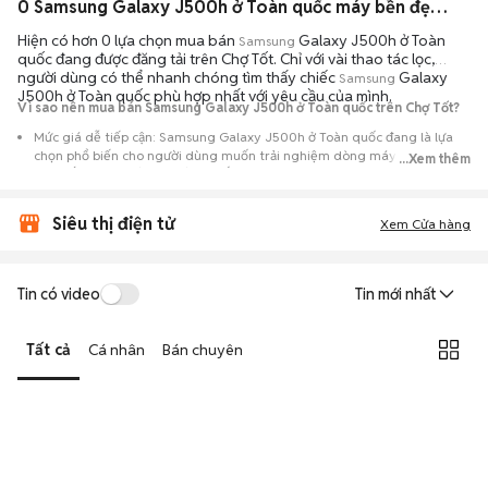
0 Samsung Galaxy J500h ở Toàn quốc máy bền đẹp đang bán 08/2026
Hiện có hơn 0 lựa chọn mua bán
Galaxy J500h ở Toàn
Samsung
quốc đang được đăng tải trên Chợ Tốt. Chỉ với vài thao tác lọc,
người dùng có thể nhanh chóng tìm thấy chiếc
Galaxy
Samsung
J500h ở Toàn quốc phù hợp nhất với yêu cầu của mình.
Vì sao nên mua bán Samsung Galaxy J500h ở Toàn quốc trên Chợ Tốt?
Mức giá dễ tiếp cận: Samsung Galaxy J500h ở Toàn quốc đang là lựa
chọn phổ biến cho người dùng muốn trải nghiệm dòng máy này với chi
...Xem thêm
phí thấp hơn so với khi mới ra mắt.
Nguồn cung phong phú: Dễ dàng tìm thấy
Samsung
Galaxy J500h ở
Siêu thị điện tử
Toàn quốc từ nhiều cá nhân muốn lên đời máy, mang đến đa dạng sự
Xem Cửa hàng
lựa chọn về tình trạng bảo hành, hình thức máy và màu sắc.
Giao dịch minh bạch: Việc gặp gỡ trực tiếp giúp người mua
Tin có video
Tin mới nhất
đánh giá chính xác hiệu năng thực tế của máy so với mô tả trên
tin đăng.
Tất cả
Cá nhân
Bán chuyên
Mua bán linh hoạt: Hai bên có thể chủ động thỏa thuận giá cả và
địa điểm giao nhận, chốt giao dịch nhanh chóng khi đạt được
tiếng nói chung.