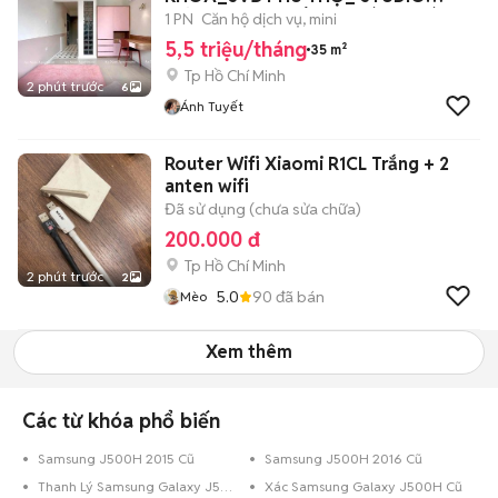
MỚI_FULL NT_SIÊU THOÁNG MÁT
1 PN
Căn hộ dịch vụ, mini
5,5 triệu/tháng
35 m²
Tp Hồ Chí Minh
2 phút trước
6
Ánh Tuyết
Router Wifi Xiaomi R1CL Trắng + 2
anten wifi
Đã sử dụng (chưa sửa chữa)
200.000 đ
Tp Hồ Chí Minh
2 phút trước
2
5.0
90
đã bán
Mèo
Xem thêm
Các từ khóa phổ biến
Samsung J500H 2015 Cũ
Samsung J500H 2016 Cũ
Thanh Lý Samsung Galaxy J500H Cũ
Xác Samsung Galaxy J500H Cũ