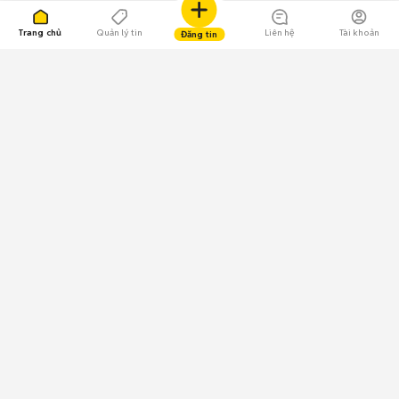
Trang chủ
Quản lý tin
Liên hệ
Tài khoản
Đăng tin
109.000 Bình chọn
Tải ứng dụng Chợ Tốt
Về Chợ Tốt
Quy chế sàn
Chính sách bảo mật
Giải quyết tranh chấp
CÔNG TY TNHH CHỢ TỐT - Người đại diện theo pháp luật:
Nguyễn Trọng Tấn; GPDKKD: 0312120782 do Sở KH & ĐT TP.HCM cấp ngày
11/01/2013;
GPMXH: 185/GP-BTTTT do Bộ Thông tin và Truyền thông