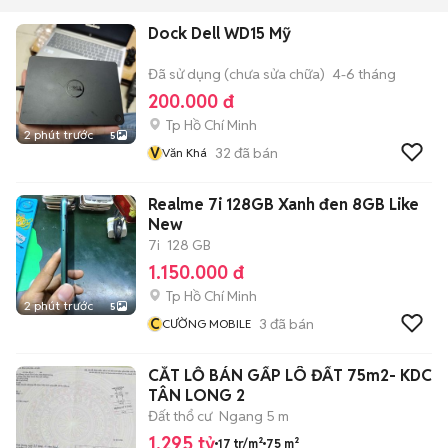
Dock Dell WD15 Mỹ
Đã sử dụng (chưa sửa chữa)
4-6 tháng
200.000 đ
Tp Hồ Chí Minh
2 phút trước
5
V
32
đã bán
Văn Khá
Realme 7i 128GB Xanh đen 8GB Like
New
7i
128 GB
1.150.000 đ
Tp Hồ Chí Minh
2 phút trước
5
C
3
đã bán
CƯỜNG MOBILE
CẮT LỖ BÁN GẤP LÔ ĐẤT 75m2- KDC
TÂN LONG 2
Đất thổ cư
Ngang 5 m
1,295 tỷ
17 tr/m²
75 m²