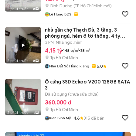
Bình Dương
(
TP Hồ Chí Minh
mới)
2 phút trước
8
Lê Hùng BDS
nhà gần chợ Thạch Đà, 3 tầng, 3
phòng ngủ, hẻm ô tô thông, 4 tỷ
nhỉnh
3 PN
Nhà ngõ, hẻm
4,15 tỷ
148 tr/m²
28 m²
Tp Hồ Chí Minh
2 phút trước
8
5.0
Nhà Đất Sổ Hồng Riêng
Ổ cứng SSD Eekoo V200 128GB SATA
3
Đã sử dụng (chưa sửa chữa)
360.000 đ
Tp Hồ Chí Minh
2 phút trước
3
4.8
315
đã bán
Kien Bình Mỹ