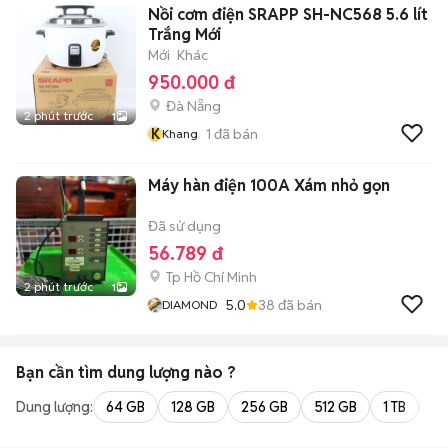
Nồi cơm điện SRAPP SH-NC568 5.6 lít
Trắng Mới
Mới
Khác
950.000 đ
Đà Nẵng
2 phút trước
1
K
1
đã bán
Khang
Máy hàn điện 100A Xám nhỏ gọn
Đã sử dụng
56.789 đ
Tp Hồ Chí Minh
2 phút trước
1
5.0
38
đã bán
DIAMOND
Bạn cần tìm
dung lượng
nào ?
Dung lượng:
64 GB
128 GB
256 GB
512 GB
1 TB
2 