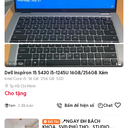
Tin nổi bật
6
+
2
Dell Inspiron 15 5430 i5-1245U 16GB/256GB Xám
Intel Core i5
16 GB
256 GB
SSD
Tp Hồ Chí Minh
Cho tặng
2
đã bán
Bấm để hiện số
Chat
Tam
📍NGAY ĐH BÁCH
KHOA_SVĐ PHÚ THỌ_ STUDIO