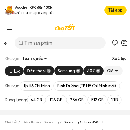
Voucher KFC đến 100k
Tải app
Chỉ có trên app Chợ Tốt
Khu vực:
Toàn quốc
Xoá lọc
Điện thoại
Samsung
807
Giá
Lọc
Khu vực:
Tp Hồ Chí Minh
Bình Dương (TP Hồ Chí Minh mới)
Bà 
Dung lượng:
64 GB
128 GB
256 GB
512 GB
1 TB
2 
Chợ Tốt
Điện thoại
Samsung
Samsung Galaxy J500H