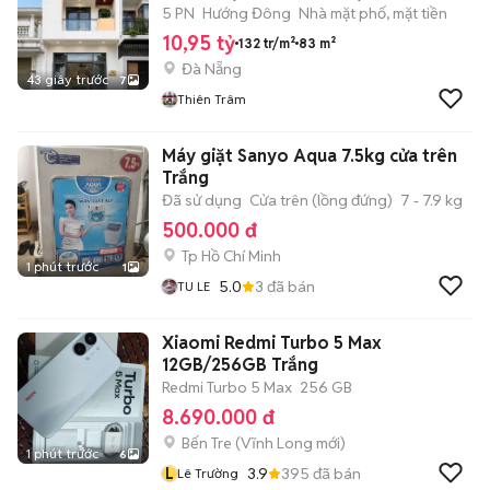
TRUNG
5 PN
Hướng Đông
Nhà mặt phố, mặt tiền
10,95 tỷ
132 tr/m²
83 m²
Đà Nẵng
43 giây trước
7
Thiên Trâm
Máy giặt Sanyo Aqua 7.5kg cửa trên
Trắng
Đã sử dụng
Cửa trên (lồng đứng)
7 - 7.9 kg
500.000 đ
Tp Hồ Chí Minh
1 phút trước
1
5.0
3
đã bán
TU LE
Xiaomi Redmi Turbo 5 Max
12GB/256GB Trắng
Redmi Turbo 5 Max
256 GB
8.690.000 đ
Bến Tre
(
Vĩnh Long
mới)
1 phút trước
6
L
3.9
395
đã bán
Lê Trường