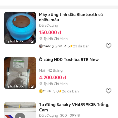
Máy xông tinh dầu Bluetooth cũ
nhiều màu
Đã sử dụng
150.000 đ
Tp Hồ Chí Minh
1 phút trước
3
4.5
23
đã bán
Minhnguyen1
Ổ cứng HDD Toshiba 8TB New
Mới
>12 tháng
4.200.000 đ
Tp Hồ Chí Minh
1 phút trước
2
C
5.0
26
đã bán
Chính
Tủ đông Sanaky VH4899K3B Trắng,
Cam
Đã sử dụng
300 - 399 lít