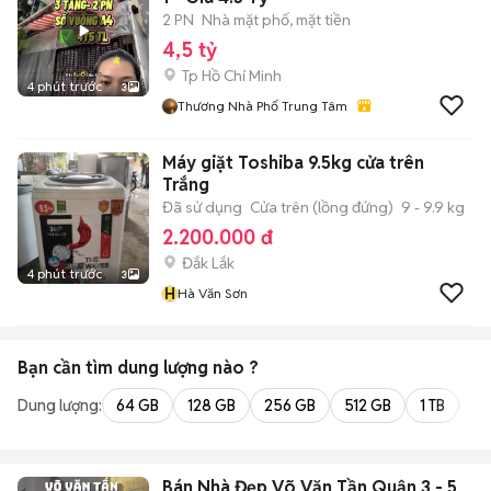
2 PN
Nhà mặt phố, mặt tiền
4,5 tỷ
Tp Hồ Chí Minh
4 phút trước
3
Thương Nhà Phố Trung Tâm
Máy giặt Toshiba 9.5kg cửa trên
Trắng
Đã sử dụng
Cửa trên (lồng đứng)
9 - 9.9 kg
2.200.000 đ
Đắk Lắk
4 phút trước
3
H
Hà Văn Sơn
Bạn cần tìm
dung lượng
nào ?
Dung lượng:
64 GB
128 GB
256 GB
512 GB
1 TB
2 
Bán Nhà Đẹp Võ Văn Tần Quận 3 - 5