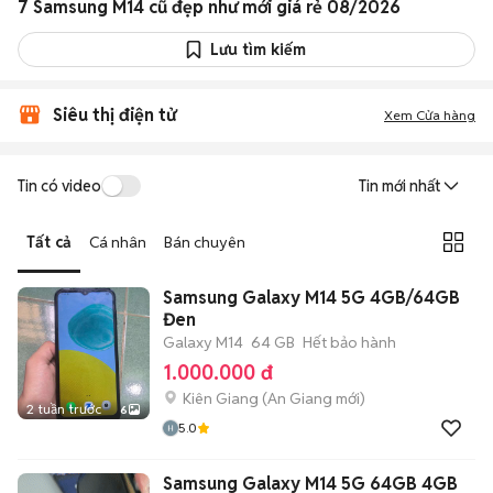
7 Samsung M14 cũ đẹp như mới giá rẻ 08/2026
Lưu tìm kiếm
Siêu thị điện tử
Xem Cửa hàng
Tin có video
Tin mới nhất
Tất cả
Cá nhân
Bán chuyên
Samsung Galaxy M14 5G 4GB/64GB
Đen
Galaxy M14
64 GB
Hết bảo hành
1.000.000 đ
Kiên Giang
(
An Giang
mới)
2 tuần trước
6
5.0
Samsung Galaxy M14 5G 64GB 4GB