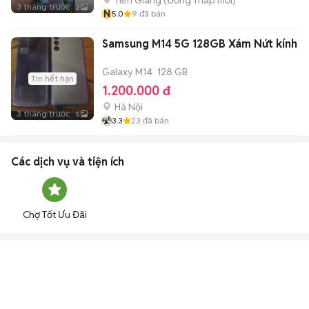
Tiền Giang
(
Đồng Tháp
mới)
3 tháng trước
2
N
5.0
9
đã bán
Samsung M14 5G 128GB Xám Nứt kính
Galaxy M14
128 GB
Tin hết hạn
1.200.000 đ
Hà Nội
3 tháng trước
5
3.3
23
đã bán
Các dịch vụ và tiện ích
Chợ Tốt Ưu Đãi