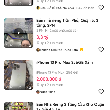
Tp Hồ Chí Minh
3 phút trước
3
B
1147
đã bán
BĐS GIÁ RẺ HƯƠNG CAO
Bán nhà riêng Trần Phú, Quận 5, 2
tầng, 2PN
2 PN
Nhà mặt phố, mặt tiền
3,3 tỷ
Tp Hồ Chí Minh
3 phút trước
3
Thương Nhà Phố Trung Tâm
iPhone 13 Pro Max 256GB Xám
iPhone 13 Pro Max
256 GB
2.000.000 đ
Tp Hồ Chí Minh
4 phút trước
4
Ngọc Hùng
Bán Nhà Riêng 3 Tầng Cầu Kho Quận
1 - Giá 4.5 Tỷ