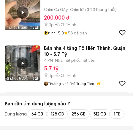
Chim Cu Gáy
Chim lớn (từ 3 tháng tuổi)
200.000 đ
Tp Hồ Chí Minh
1 phút trước
2
b
5.0
58
đã bán
Binh
Bán nhà 4 tầng Tô Hiến Thành, Quận
10 - 5.7 Tỷ
4 PN
Nhà mặt phố, mặt tiền
5,7 tỷ
Tp Hồ Chí Minh
2 phút trước
3
Thương Nhà Phố Trung Tâm
Bạn cần tìm
dung lượng
nào ?
Dung lượng:
64 GB
128 GB
256 GB
512 GB
1 TB
2 