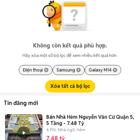
Không còn kết quả phù hợp.
Hãy xóa một số bộ lọc để xem nhiều kết quả hơn.
Điện thoại
Samsung
Galaxy M14
Xóa tất cả bộ lọc
Tin đăng mới
Bán Nhà Hẻm Nguyễn Văn Cừ Quận 5,
5 Tầng - 7.48 Tỷ
6 PN
Nhà ngõ, hẻm
7,48 tỷ