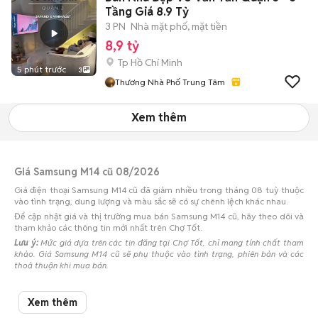
Tầng Giá 8.9 Tỷ
3 PN
Nhà mặt phố, mặt tiền
8,9 tỷ
Tp Hồ Chí Minh
5 phút trước
3
Thương Nhà Phố Trung Tâm
Xem thêm
Giá Samsung M14 cũ 08/2026
Giá điện thoại Samsung M14 cũ đã giảm nhiều trong tháng 08 tuỳ thuộc
vào tình trạng, dung lượng và màu sắc sẽ có sự chênh lệch khác nhau.
Để cập nhật giá và thị trường mua bán Samsung M14 cũ, hãy theo dõi và
tham khảo các thông tin mới nhất trên Chợ Tốt.
Lưu ý:
Mức giá dựa trên các tin đăng tại Chợ Tốt, chỉ mang tính chất tham
khảo. Giá Samsung M14 cũ sẽ phụ thuộc vào tình trạng, phiên bản và các
thoả thuận khi mua bán.
Mua bán Samsung M14 cũ
Xem thêm
Chợ Tốt có 7 tin đăng bán, mua Samsung M14 cũ với nhiều khoảng giá