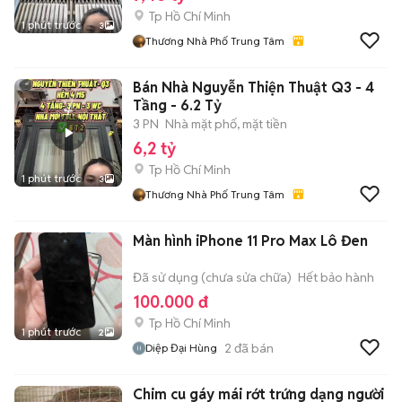
Tp Hồ Chí Minh
1 phút trước
3
Thương Nhà Phố Trung Tâm
Bán Nhà Nguyễn Thiện Thuật Q3 - 4
Tầng - 6.2 Tỷ
3 PN
Nhà mặt phố, mặt tiền
6,2 tỷ
Tp Hồ Chí Minh
1 phút trước
3
Thương Nhà Phố Trung Tâm
Màn hình iPhone 11 Pro Max Lô Đen
Đã sử dụng (chưa sửa chữa)
Hết bảo hành
100.000 đ
Tp Hồ Chí Minh
1 phút trước
2
2
đã bán
Diệp Đại Hùng
Chim cu gáy mái rớt trứng dạng người