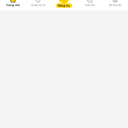
Trang chủ
Quản lý tin
Liên hệ
Tài khoản
Đăng tin
109.000 Bình chọn
Tải ứng dụng Chợ Tốt
Về Chợ Tốt
Quy chế sàn
Chính sách bảo mật
Giải quyết tranh chấp
CÔNG TY TNHH CHỢ TỐT - Người đại diện theo pháp luật:
Nguyễn Trọng Tấn; GPDKKD: 0312120782 do Sở KH & ĐT TP.HCM cấp ngày
11/01/2013;
GPMXH: 185/GP-BTTTT do Bộ Thông tin và Truyền thông
cấp ngày 09/07/2024 - Chịu trách nhiệm