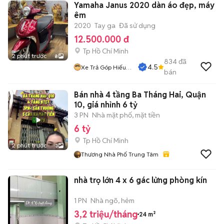
Yamaha Janus 2020 dàn áo đẹp, máy
êm
2020
Tay ga
Đã sử dụng
12.500.000 đ
Tp Hồ Chí Minh
2 phút trước
8
834
đã
4.5
Xe Trả Góp Hiếu
bán
CT
Bán nhà 4 tầng Ba Tháng Hai, Quận
10, giá nhỉnh 6 tỷ
3 PN
Nhà mặt phố, mặt tiền
6 tỷ
Tp Hồ Chí Minh
2 phút trước
3
Thương Nhà Phố Trung Tâm
nhà trọ lớn 4 x 6 gác lửng phòng kín
1 PN
Nhà ngõ, hẻm
3,2 triệu/tháng
24 m²