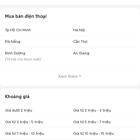
giúp người dùng dễ dàng tìm kiếm và so sánh giá cả.
Chợ Tốt - Nơi mua bán Samsung M14 cũ giá tốt nhất!
Mua bán điện thoại
Tp Hồ Chí Minh
Hà Nội
Đà Nẵng
Cần Thơ
Bình Dương
An Giang
(
TP Hồ Chí Minh
mới)
Xem thêm
Khoảng giá
Giá dưới 2 triệu
Giá từ 2 triệu - 3 triệu
Giá từ 3 triệu - 5 triệu
Giá từ 5 triệu - 7 triệu
Giá từ 7 triệu - 10 triệu
Giá từ 10 triệu - 15 triệu