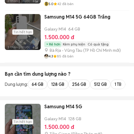
2 tháng trước
6
B
5.0
42
đã bán
Samsung M14 5G 64GB Trắng
Galaxy M14
64 GB
Tin hết hạn
1.500.000 đ
Rẻ hơn
Kèm phụ kiện
Có quà tặng
3 tháng trước
6
Bà Rịa - Vũng Tàu
(
TP Hồ Chí Minh
mới)
4.3
85
đã bán
Bạn cần tìm
dung lượng
nào ?
Dung lượng:
64 GB
128 GB
256 GB
512 GB
1 TB
2 
Samsung M14 5G
Galaxy M14
128 GB
Tin hết hạn
1.500.000 đ