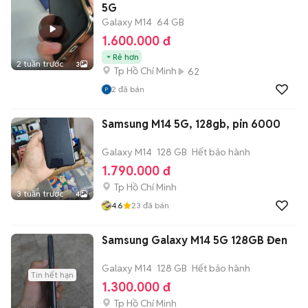
5G
Galaxy M14
64 GB
1.600.000 đ
Rẻ hơn
2 tuần trước
3
Tp Hồ Chí Minh
62
2
đã bán
Samsung M14 5G, 128gb, pin 6000
Galaxy M14
128 GB
Hết bảo hành
1.790.000 đ
Tp Hồ Chí Minh
3 tuần trước
4
4.6
23
đã bán
Samsung Galaxy M14 5G 128GB Đen
Galaxy M14
128 GB
Hết bảo hành
Tin hết hạn
1.300.000 đ
Tp Hồ Chí Minh