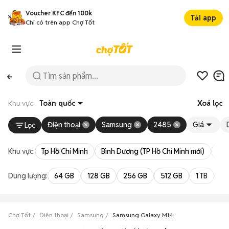
Voucher KFC đến 100k
Tải app
Chỉ có trên app Chợ Tốt
Khu vực:
Toàn quốc
Xoá lọc
Điện thoại
Samsung
2485
Giá
Lọc
Khu vực:
Tp Hồ Chí Minh
Bình Dương (TP Hồ Chí Minh mới)
Bà 
Dung lượng:
64 GB
128 GB
256 GB
512 GB
1 TB
2 
Chợ Tốt
Điện thoại
Samsung
Samsung Galaxy M14