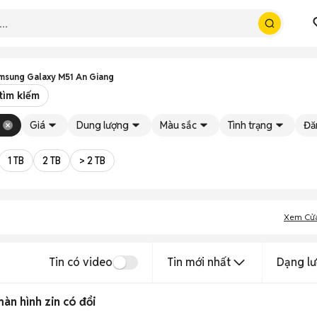
msung Galaxy M51 An Giang
tìm kiếm
Giá
Dung lượng
Màu sắc
Tình trạng
Đă
1 TB
2 TB
> 2 TB
Xem Cử
Tin có video
Tin mới nhất
Dạng lư
n hình zin có đổi