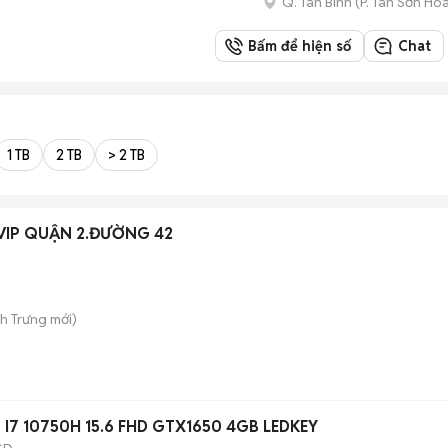
Q. Tân Bình
(
P. Tân Sơn Hò
Bấm để hiện số
Chat
1 TB
2 TB
> 2 TB
VIP QUẬN 2.ĐƯỜNG 42
nh Trưng
mới)
I7 10750H 15.6 FHD GTX1650 4GB LEDKEY