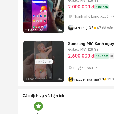
Galaxy M51
128 GB
2.000.000 đ
Rẻ hơn
Thành phố Long Xuyên
(
3.3
47
đã bán
MINH KIỆT
2 tuần trước
6
Samsung M51 Xanh ngu
Galaxy M51
128 GB
2.600.000 đ
Giá tốt
Kè
Tin hết hạn
Huyện Châu Phú
M
3 tháng trước
3.3
92
đ
6
Made In Thailand
Các dịch vụ và tiện ích