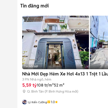
Tin đăng mới
Tin nổi bật
Nhà Mới Đẹp Hẻm Xe Hơi 4x13 1 Trệt 1 Lầ
3 PN
Nhà ngõ, hẻm
5,59 tỷ
108 tr/m²
52 m²
Q. Bình Tân
(
P. Bình Hưng Hòa
mới)
1.0
Lý Kiến Cường