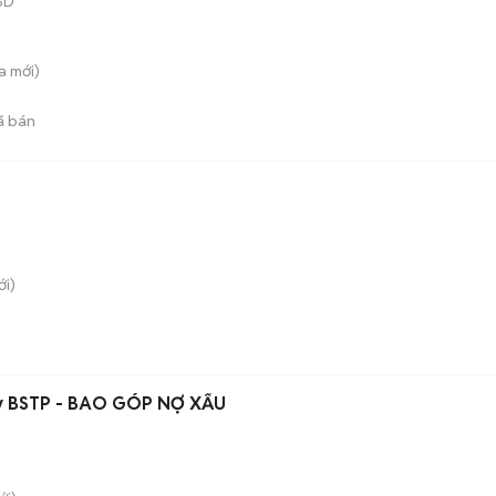
SD
a
mới)
ã bán
i)
y BSTP - BAO GÓP NỢ XẤU