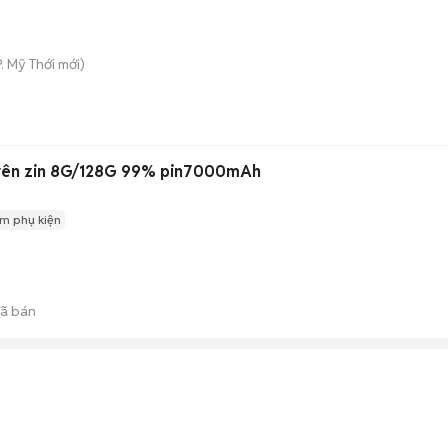
P. Mỹ Thới
mới)
yên zin 8G/128G 99% pin7000mAh
m phụ kiện
ã bán