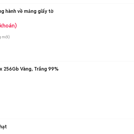
g hành về mảng giấy tờ
 khoán)
g
mới)
ax 256Gb Vàng, Trắng 99%
hạt