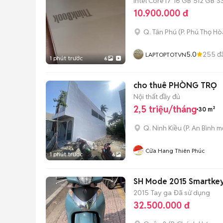
Intel Core i7
16 GB
512 GB
S
10.900.000 đ
Q. Tân Phú
(
P. Phú Thọ Hò
5.0
255
đ
LAPTOPTOTVN
1 phút trước
6
cho thuê PHÒNG TRỌ
Nội thất đầy đủ
2,5 triệu/tháng
30 m²
Q. Ninh Kiều
(
P. An Bình
mớ
Cửa Hang Thiên Phúc
1 phút trước
6
SH Mode 2015 Smartke
2015
Tay ga
Đã sử dụng
32.500.000 đ