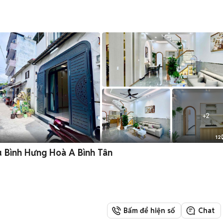
+
2
12
u Bình Hưng Hoà A Bình Tân
Bấm để hiện số
Chat