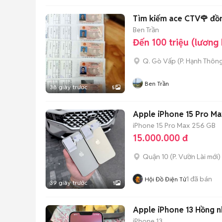
Tìm kiếm ace CTV🌹 đồn
Ben Trần
Đến 100 triệu (lương
Q. Gò Vấp
(
P. Hạnh Thôn
Ben Trần
38 giây trước
5
Apple iPhone 15 Pro M
iPhone 15 Pro Max
256 GB
15.000.000 đ
Quận 10
(
P. Vườn Lài
mới)
1
đã bán
Hội Đồ Điện Tử
39 giây trước
1
Apple iPhone 13 Hồng n
iPhone 13