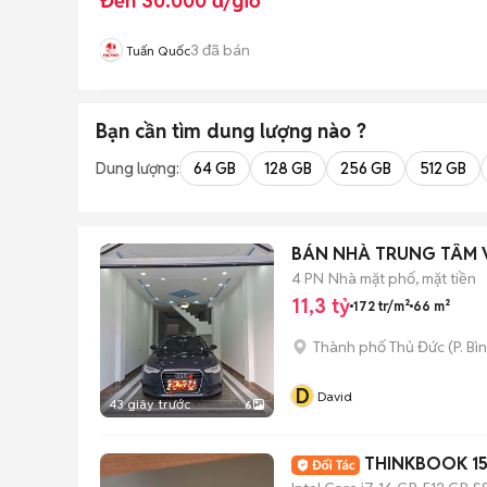
Đến 30.000 đ/giờ
3
đã bán
Tuấn Quốc
Bạn cần tìm
dung lượng
nào ?
Dung lượng:
64 GB
128 GB
256 GB
512 GB
BÁN NHÀ TRUNG TÂM 
4 PN
Nhà mặt phố, mặt tiền
11,3 tỷ
172 tr/m²
66 m²
Thành phố Thủ Đức
(
P. Bì
D
David
43 giây trước
6
THINKBOOK 15 