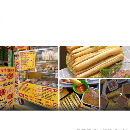
)
+
2