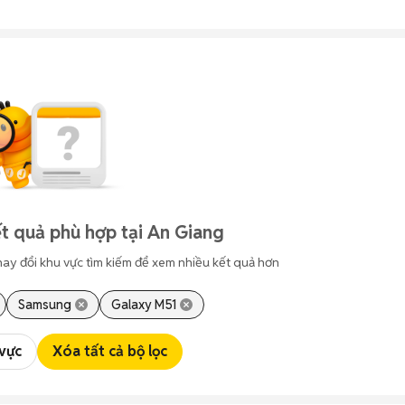
t quả phù hợp tại An Giang
hay đổi khu vực tìm kiếm để xem nhiều kết quả hơn
Samsung
Galaxy M51
 vực
Xóa tất cả bộ lọc