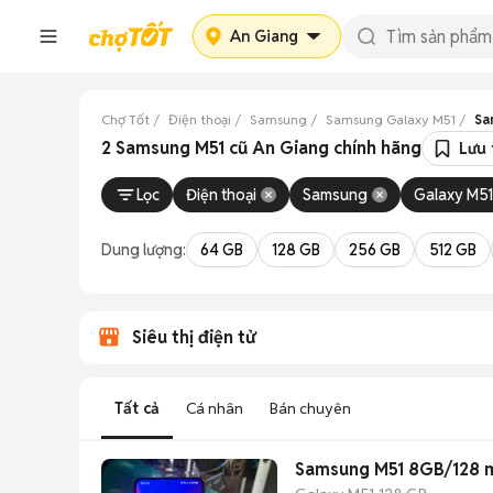
An Giang
Chợ Tốt
Điện thoại
Samsung
Samsung Galaxy M51
Sa
2 Samsung M51 cũ An Giang chính hãng
Lưu 
Lọc
Điện thoại
Samsung
Galaxy M51
Dung lượng:
64 GB
128 GB
256 GB
512 GB
Siêu thị điện tử
Tất cả
Cá nhân
Bán chuyên
Samsung M51 8GB/128 mà