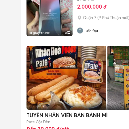
2.000.000 đ
Quận 7
(
P. Phú Thuận
mới
Tuấn Đạt
41 giây trước
3
Tin nổi bật
TUYỂN NHÂN VIÊN BÁN BÁNH MÌ
Pate Cột Đèn