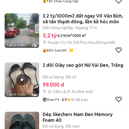
T
Tên Chưa Cung Cấp
3.2 tỷ/1000m2 đất ngay Võ Văn Bích,
xã tân thạnh đông, liền kề hóc môn
Đất nông nghiệp
Ngang 17 m
3,2 tỷ
3,2 tr/m²
1000 m²
Huyện Củ Chi
(
Xã Phú Hòa Đông
mới)
1 phút trước
5
BĐS Sam125
2 đôi Giày cao gót Nữ Vải Đen, Trắng
Đã sử dụng
Đồ nữ
99.000 đ
Q. Cẩm Lệ
(
P. An Khê
mới)
1 phút trước
2
4.9
18
đã bán
Phan F4
Dép Skechers Nam Đen Memory
Foam 40
Đã sử dụng
Đồ nam