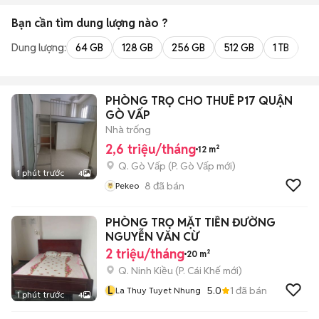
Bạn cần tìm
dung lượng
nào ?
Dung lượng:
64 GB
128 GB
256 GB
512 GB
1 TB
2 
PHÒNG TRỌ CHO THUÊ P17 QUẬN
GÒ VẤP
Nhà trống
2,6 triệu/tháng
12 m²
Q. Gò Vấp
(
P. Gò Vấp
mới)
1 phút trước
4
8
đã bán
Pekeo
PHÒNG TRỌ MẶT TIỀN ĐƯỜNG
NGUYỄN VĂN CỪ
2 triệu/tháng
20 m²
Q. Ninh Kiều
(
P. Cái Khế
mới)
L
5.0
1
đã bán
La Thuy Tuyet Nhung
1 phút trước
4