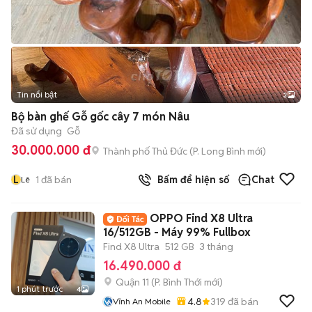
Tin nổi bật
3
Bộ bàn ghế Gỗ gốc cây 7 món Nâu
Đã sử dụng
Gỗ
30.000.000 đ
Thành phố Thủ Đức
(
P. Long Bình
mới)
L
1
đã bán
Bấm để hiện số
Chat
Lê
OPPO Find X8 Ultra
16/512GB - Máy 99% Fullbox
Find X8 Ultra
512 GB
3 tháng
16.490.000 đ
Quận 11
(
P. Bình Thới
mới)
1 phút trước
4
4.8
319
đã bán
Vĩnh An Mobile