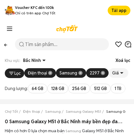
Voucher KFC đến 100k
Tải app
Chỉ có trên app Chợ Tốt
Khu vực:
Bắc Ninh
Xoá lọc
Điện thoại
Samsung
2297
Giá
Lọc
Dung lượng:
64 GB
128 GB
256 GB
512 GB
1 TB
2 
Chợ Tốt
Điện thoại
Samsung
Samsung Galaxy M51
Samsung Galaxy
0 Samsung Galaxy M51 ở Bắc Ninh máy bền đẹp đang bán 08/2026
Hiện có hơn 0 lựa chọn mua bán
Galaxy M51 ở Bắc Ninh
Samsung