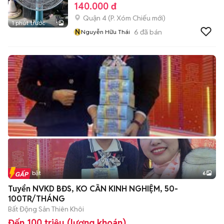
140.000 đ
Quận 4
(
P. Xóm Chiếu
mới)
1 phút trước
1
N
6
đã bán
Nguyễn Hữu Thái
Tin nổi bật
6
+
2
Tuyển NVKD BĐS, KO CẦN KINH NGHIỆM, 50-
100TR/THÁNG
Bất Động Sản Thiên Khôi
Đến 100 triệu (lương khoán)