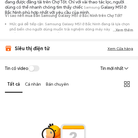
đang được đăng tải trên Chợ Tốt. Chỉ với vài thao tác lọc, người
dùng có thể nhanh chóng tìm thấy chiếc
Galaxy M51 ở
Samsung
Bắc Ninh phù hợp nhất với yêu cầu của mình.
Vì sao nên mua bán Samsung Galaxy M51 ở Bắc Ninh trên Chợ Tốt?
Mức giá dễ tiếp cận: Samsung Galaxy M51 ở Bắc Ninh đang là lựa chọn
phổ biến cho người dùng muốn trải nghiệm dòng máy này với chi phí
...Xem thêm
thấp hơn so với khi mới ra mắt.
Nguồn cung phong phú: Dễ dàng tìm thấy
Samsung
Galaxy M51 ở Bắc
Siêu thị điện tử
Ninh từ nhiều cá nhân muốn lên đời máy, mang đến đa dạng sự lựa chọn
Xem Cửa hàng
về tình trạng bảo hành, hình thức máy và màu sắc.
Giao dịch minh bạch: Việc gặp gỡ trực tiếp giúp người mua
Tin có video
Tin mới nhất
đánh giá chính xác hiệu năng thực tế của máy so với mô tả trên
tin đăng.
Tất cả
Cá nhân
Bán chuyên
Mua bán linh hoạt: Hai bên có thể chủ động thỏa thuận giá cả và
địa điểm giao nhận, chốt giao dịch nhanh chóng khi đạt được
tiếng nói chung.