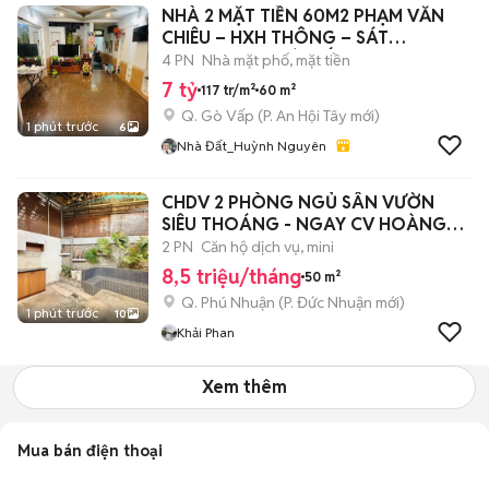
NHÀ 2 MẶT TIỀN 60M2 PHẠM VĂN
CHIÊU – HXH THÔNG – SÁT
DREAMHOME GÒ VẤP
4 PN
Nhà mặt phố, mặt tiền
7 tỷ
117 tr/m²
60 m²
Q. Gò Vấp
(
P. An Hội Tây
mới)
1 phút trước
6
Nhà Đất_Huỳnh Nguyên
CHDV 2 PHÒNG NGỦ SÂN VƯỜN
SIÊU THOÁNG - NGAY CV HOÀNG
VĂN THỤ
2 PN
Căn hộ dịch vụ, mini
8,5 triệu/tháng
50 m²
Q. Phú Nhuận
(
P. Đức Nhuận
mới)
1 phút trước
10
Khải Phan
Xem thêm
Mua bán điện thoại