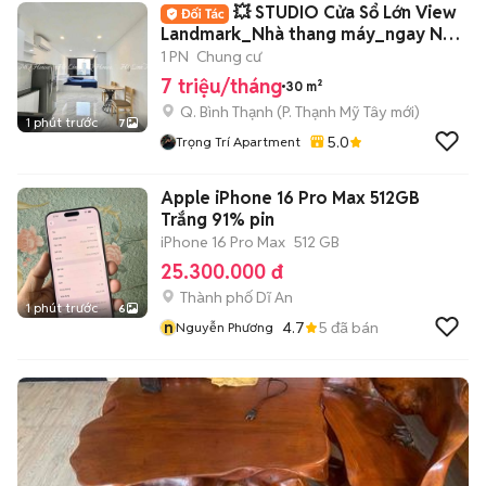
💥 STUDIO Cửa Sổ Lớn View
Landmark_Nhà thang máy_ngay Ngô
Tất Tố 💥
1 PN
Chung cư
7 triệu/tháng
30 m²
Q. Bình Thạnh
(
P. Thạnh Mỹ Tây
mới)
1 phút trước
7
5.0
Trọng Trí Apartment
Apple iPhone 16 Pro Max 512GB
Trắng 91% pin
iPhone 16 Pro Max
512 GB
25.300.000 đ
Thành phố Dĩ An
1 phút trước
6
n
4.7
5
đã bán
Nguyễn Phương