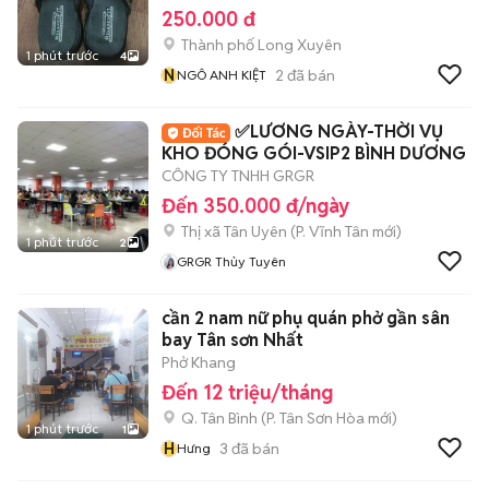
250.000 đ
Thành phố Long Xuyên
1 phút trước
4
N
2
đã bán
NGÔ ANH KIỆT
✅LƯƠNG NGÀY-THỜI VỤ
KHO ĐÓNG GÓI-VSIP2 BÌNH DƯƠNG
CÔNG TY TNHH GRGR
Đến 350.000 đ/ngày
Thị xã Tân Uyên
(
P. Vĩnh Tân
mới)
1 phút trước
2
GRGR Thủy Tuyên
cần 2 nam nữ phụ quán phở gần sân
bay Tân sơn Nhất
Phở Khang
Đến 12 triệu/tháng
Q. Tân Bình
(
P. Tân Sơn Hòa
mới)
1 phút trước
1
H
3
đã bán
Hưng