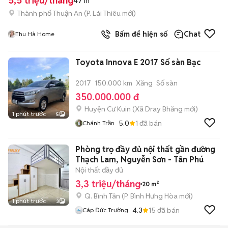
5,5 triệu/tháng
47 m²
Thành phố Thuận An
(
P. Lái Thiêu
mới)
Bấm để hiện số
Chat
Thu Hà Home
Toyota Innova E 2017 Số sàn Bạc
2017
150.000 km
Xăng
Số sàn
350.000.000 đ
Huyện Cư Kuin
(
Xã Dray Bhăng
mới)
1 phút trước
5
5.0
1
đã bán
Chánh Trần
Phòng trọ đầy đủ nội thất gần đường
Thạch Lam, Nguyễn Sơn - Tân Phú
Nội thất đầy đủ
3,3 triệu/tháng
20 m²
Q. Bình Tân
(
P. Bình Hưng Hòa
mới)
1 phút trước
3
4.3
15
đã bán
Cáp Đức Trường