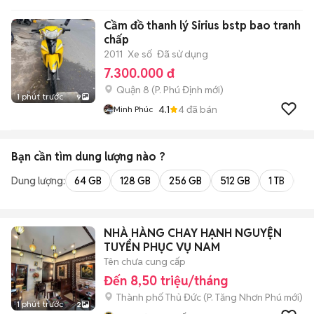
Cầm đồ thanh lý Sirius bstp bao tranh
chấp
2011
Xe số
Đã sử dụng
7.300.000 đ
Quận 8
(
P. Phú Định
mới)
1 phút trước
9
4.1
4
đã bán
Minh Phúc
Bạn cần tìm
dung lượng
nào ?
Dung lượng:
64 GB
128 GB
256 GB
512 GB
1 TB
2 
NHÀ HÀNG CHAY HẠNH NGUYỆN
TUYỂN PHỤC VỤ NAM
Tên chưa cung cấp
Đến 8,50 triệu/tháng
Thành phố Thủ Đức
(
P. Tăng Nhơn Phú
mới)
1 phút trước
2