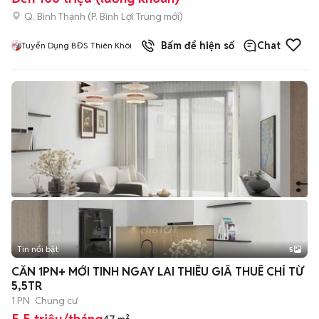
Q. Bình Thạnh
(
P. Bình Lợi Trung
mới)
Bấm để hiện số
Chat
Tuyển Dụng BĐS Thiên Khôi
Tin nổi bật
5
CĂN 1PN+ MỚI TINH NGAY LAI THIÊU GIÂ THUÊ CHỈ TỪ
5,5TR
1 PN
Chung cư