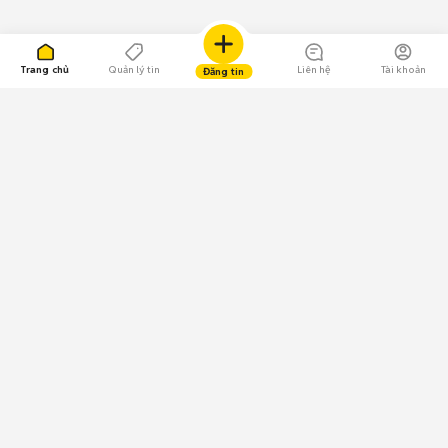
Trang chủ
Quản lý tin
Liên hệ
Tài khoản
Đăng tin
109.000 Bình chọn
Tải ứng dụng Chợ Tốt
Về Chợ Tốt
Quy chế sàn
Chính sách bảo mật
Giải quyết tranh chấp
CÔNG TY TNHH CHỢ TỐT - Người đại diện theo pháp luật:
Nguyễn Trọng Tấn; GPDKKD: 0312120782 do Sở KH & ĐT TP.HCM cấp ngày
11/01/2013;
GPMXH: 185/GP-BTTTT do Bộ Thông tin và Truyền thông
cấp ngày 09/07/2024 - Chịu trách nhiệm