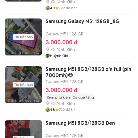
Q. Ninh Kiều
4.8
722
đã bán
Samsung Galaxy M51 128GB_8G
Galaxy M51
128 GB
Tin hết hạn
3.000.000 đ
Q. Ninh Kiều
2 tháng trước
5
Huỳnh Ghi
Samsung M51 8GB/128GB zin full (pin
7000mh)😍
Galaxy M51
128 GB
Tin hết hạn
3.000.000 đ
Kèm phụ kiện
Có quà tặng
3 tháng trước
6
Q. Ninh Kiều
4.8
722
đã bán
Samsung M51 8GB/128GB Đen
Galaxy M51
128 GB