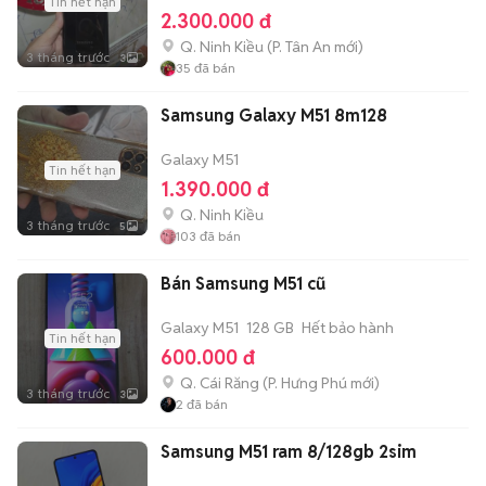
Tin hết hạn
2.300.000 đ
Q. Ninh Kiều
(
P. Tân An
mới)
3 tháng trước
3
35
đã bán
Samsung Galaxy M51 8m128
Galaxy M51
Tin hết hạn
1.390.000 đ
Q. Ninh Kiều
3 tháng trước
5
103
đã bán
Bán Samsung M51 cũ
Galaxy M51
128 GB
Hết bảo hành
Tin hết hạn
600.000 đ
Q. Cái Răng
(
P. Hưng Phú
mới)
3 tháng trước
3
2
đã bán
Samsung M51 ram 8/128gb 2sim