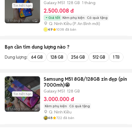
Galaxy M51
128 GB
1 tháng
Tin hết hạn
2.500.008 đ
Giá tốt
Kèm phụ kiện
Có quà tặng
3 tháng trước
5
Q. Ninh Kiều
(
P. An Bình
mới)
4.9
1038
đã bán
Bạn cần tìm
dung lượng
nào ?
Dung lượng:
64 GB
128 GB
256 GB
512 GB
1 TB
2 
Samsung M51 8GB/128GB zin đẹp (pin
7000mh)🤩
Galaxy M51
128 GB
Tin hết hạn
3.000.000 đ
Kèm phụ kiện
Có quà tặng
3 tháng trước
6
Q. Ninh Kiều
4.8
722
đã bán