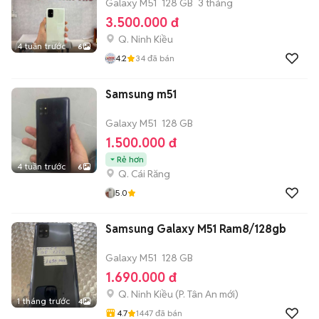
Galaxy M51
128 GB
3 tháng
3.500.000 đ
Q. Ninh Kiều
4 tuần trước
6
4.2
34
đã bán
Samsung m51
Galaxy M51
128 GB
1.500.000 đ
Rẻ hơn
4 tuần trước
6
Q. Cái Răng
5.0
Samsung Galaxy M51 Ram8/128gb
Galaxy M51
128 GB
1.690.000 đ
Q. Ninh Kiều
(
P. Tân An
mới)
1 tháng trước
4
4.7
1447
đã bán