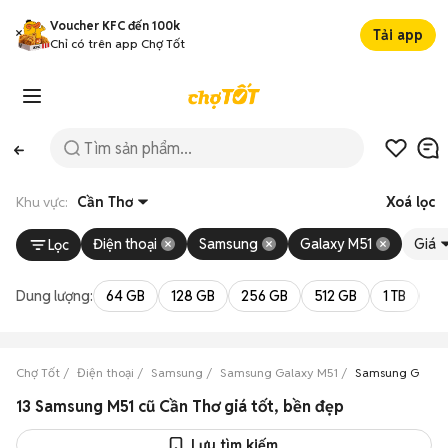
Voucher KFC đến 100k
Tải app
Chỉ có trên app Chợ Tốt
Khu vực:
Cần Thơ
Xoá lọc
Điện thoại
Samsung
Galaxy M51
Giá
Lọc
Dung lượng:
64 GB
128 GB
256 GB
512 GB
1 TB
2 
Chợ Tốt
Điện thoại
Samsung
Samsung Galaxy M51
Samsung Galaxy
13 Samsung M51 cũ Cần Thơ giá tốt, bền đẹp
Lưu tìm kiếm