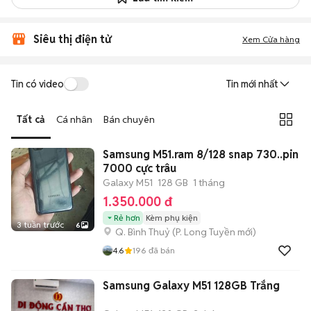
Siêu thị điện tử
Xem Cửa hàng
Tin có video
Tin mới nhất
Tất cả
Cá nhân
Bán chuyên
Samsung M51.ram 8/128 snap 730..pin
7000 cực trâu
Galaxy M51
128 GB
1 tháng
1.350.000 đ
Rẻ hơn
Kèm phụ kiện
3 tuần trước
6
Q. Bình Thuỷ
(
P. Long Tuyền
mới)
4.6
196
đã bán
Samsung Galaxy M51 128GB Trắng