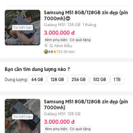
Samsung M51 8GB/128GB zin đẹp (pin
7000mh)😍
Galaxy M51
128 GB
1 tháng
Tin hết hạn
3.000.000 đ
Kèm phụ kiện
Có quà tặng
2 tháng trước
6
Q. Ninh Kiều
4.8
722
đã bán
Bạn cần tìm
dung lượng
nào ?
Dung lượng:
64 GB
128 GB
256 GB
512 GB
1 TB
2 
Samsung M51 8GB/128GB zin đẹp (pin
7000mh)
Galaxy M51
128 GB
Tin hết hạn
3.000.000 đ
Kèm phụ kiện
Có quà tặng
2 tháng trước
6