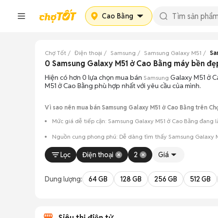
Cao Bằng
Chợ Tốt
Điện thoại
Samsung
Samsung Galaxy M51
Sa
0 Samsung Galaxy M51 ở Cao Bằng máy bền đẹ
Hiện có hơn 0 lựa chọn mua bán
Galaxy M51 ở Ca
Samsung
M51 ở Cao Bằng phù hợp nhất với yêu cầu của mình.
Vì sao nên mua bán Samsung Galaxy M51 ở Cao Bằng trên Chợ
Mức giá dễ tiếp cận: Samsung Galaxy M51 ở Cao Bằng đang là
Nguồn cung phong phú: Dễ dàng tìm thấy
Samsung
Galaxy M
Giao dịch minh bạch: Việc gặp gỡ trực tiếp giúp người 
Lọc
Điện thoại
2
Giá
Mua bán linh hoạt: Hai bên có thể chủ động thỏa thuận
Dung lượng:
64 GB
128 GB
256 GB
512 GB
Siêu thị điện tử