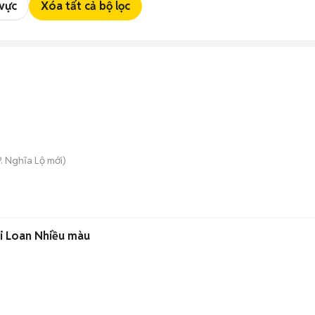
 vực
Xóa tất cả bộ lọc
P. Nghĩa Lộ
mới)
 Loan Nhiều màu