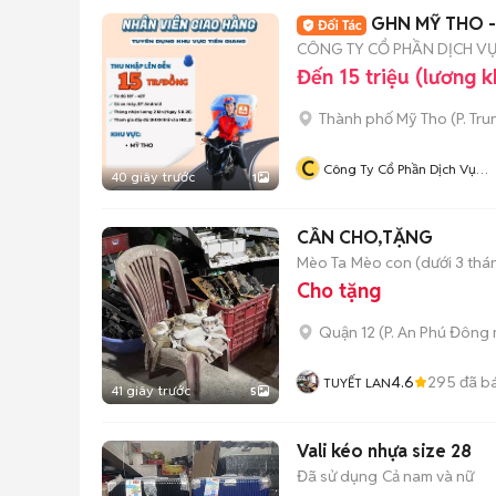
GHN MỸ THO -
CÔNG TY CỔ PHẦN DỊCH V
Đến 15 triệu (lương 
Thành phố Mỹ Tho
(
P. Tr
C
Công Ty Cổ Phần Dịch Vụ
40 giây trước
1
Giao Hàng Nhanh
CẦN CHO,TẶNG
Mèo Ta
Mèo con (dưới 3 thán
Cho tặng
Quận 12
(
P. An Phú Đông
4.6
295
đã b
TUYẾT LAN
41 giây trước
5
Vali kéo nhựa size 28
Đã sử dụng
Cả nam và nữ