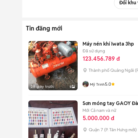
Đổi khu
Tin đăng mới
Máy nén khí Iwata 3hp
Đã sử dụng
123.456.789 đ
Thành phố Quảng Ngãi
(
5.0
Mỹ Trinh
28 giây trước
5
Sơn móng tay GAOY Đài
Mới
Cả nam và nữ
5.000.000 đ
Quận 7
(
P. Tân Hưng
mới)