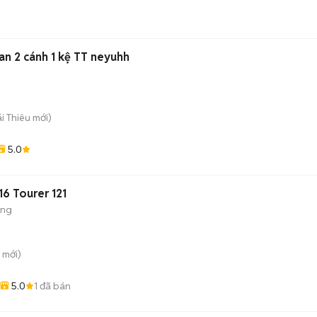
an 2 cánh 1 kệ TT neyuhh
ái Thiêu
mới)
5.0
6 Tourer 121
ộng
mới)
5.0
1
đã bán