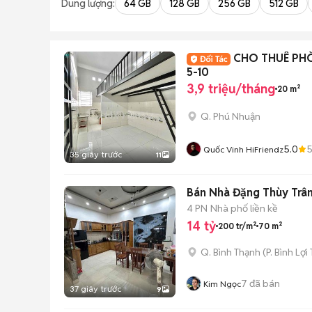
Dung lượng:
64 GB
128 GB
256 GB
512 GB
CHO THUÊ PH
5-10
3,9 triệu/tháng
20 m²
Q. Phú Nhuận
5.0
Quốc Vinh HiFriendz
35 giây trước
11
Bán Nhà Đặng Thùy Trâm
4 PN
Nhà phố liền kề
14 tỷ
200 tr/m²
70 m²
Q. Bình Thạnh
(
P. Bình Lợi
7
đã bán
Kim Ngọc
37 giây trước
9