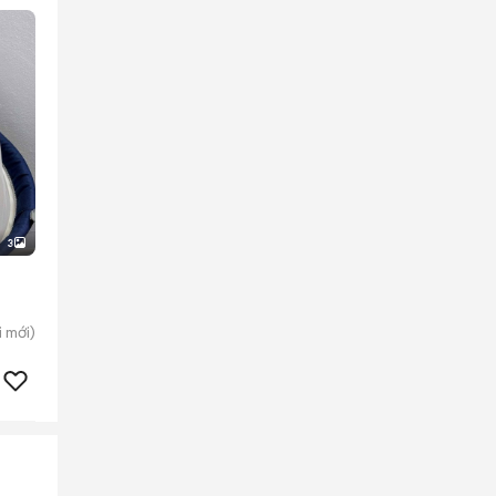
3
i
mới)