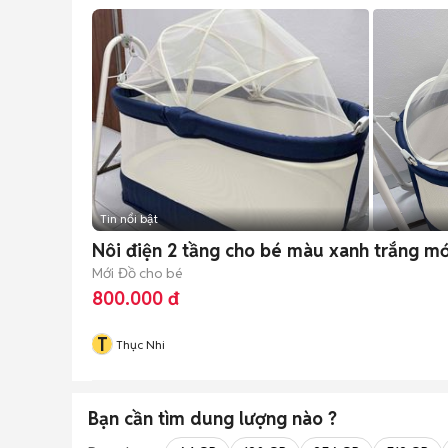
Tin nổi bật
Nôi điện 2 tầng cho bé màu xanh trắng m
Mới
Đồ cho bé
800.000 đ
T
Thục Nhi
Bạn cần tìm
dung lượng
nào ?