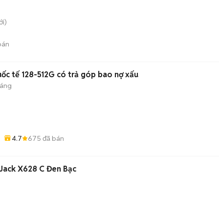
i)
bán
𝐨 quốc tế 128-512G có trả góp bao nợ xấu
háng
4.7
675
đã bán
Jack X628 C Đen Bạc