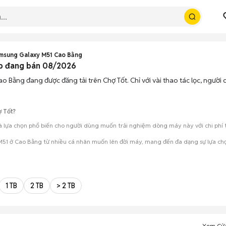
msung Galaxy M51 Cao Bằng
p đang bán 08/2026
o Bằng đang được đăng tải trên Chợ Tốt. Chỉ với vài thao tác lọc, ngườ
 Tốt?
 lựa chọn phổ biến cho người dùng muốn trải nghiệm dòng máy này với chi phí th
51 ở Cao Bằng từ nhiều cá nhân muốn lên đời máy, mang đến đa dạng sự lựa chọn
mua đánh giá chính xác hiệu năng thực tế của máy so với mô tả trên tin 
 giá cả và địa điểm giao nhận, chốt giao dịch nhanh chóng khi đạt được 
1 TB
2 TB
> 2 TB
Xem Cử