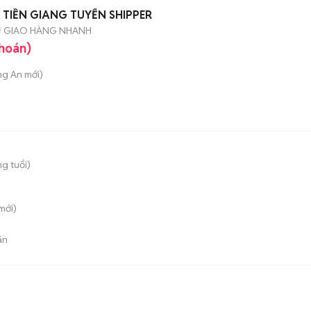
 TIỀN GIANG TUYỂN SHIPPER
Ụ GIAO HÀNG NHANH
khoán)
ung An
mới)
g tuổi)
mới)
án