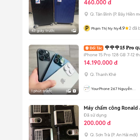
460.000 đ
Q. Tân Bình
(
P. Bảy Hiền
mớ
P
4.9
2
đã 
Phạm Thị Ny Ny
43 giây trước
1
🌹🌹🌹𝟏𝟓 𝐏𝐫
iPhone 15 Pro
128 GB
7-12 t
14.190.000 đ
Q. Thanh Khê
YourPhone 267 Nguyễn
1 phút trước
3
Hoàng-Hải Châu-Đà Nẵng
Máy chấm công Ronald 
Đã sử dụng
200.000 đ
Q. Sơn Trà
(
P. An Hải
mới)