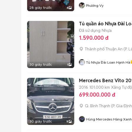
Phương Vy
28 giây trước
4
Tủ quần áo Nhựa Đài Lo
Đã sử dụng
Nhựa
1.590.000 đ
Thành phố Thuận An
(
P. L
Tủ Nhựa Đài Loan Hạnh Hà
30 giây trước
1
Mercedes Benz Vito 201
2016
101.000 km
Xăng
Tự đ
699.000.000 đ
Q. Bình Thạnh
(
P. Gia Định
Hùng Mercedes Hàng Xanh
30 giây trước
9