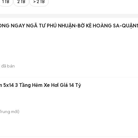
1 TB
2 TB
> 2 TB
ÒNG NGAY NGÃ TƯ PHÚ NHUẬN-BỜ KÈ HOÀNG SA-QUẬN1
5
đã bán
 5x14 3 Tầng Hẻm Xe Hơi Giá 14 Tỷ
 Trung
mới)