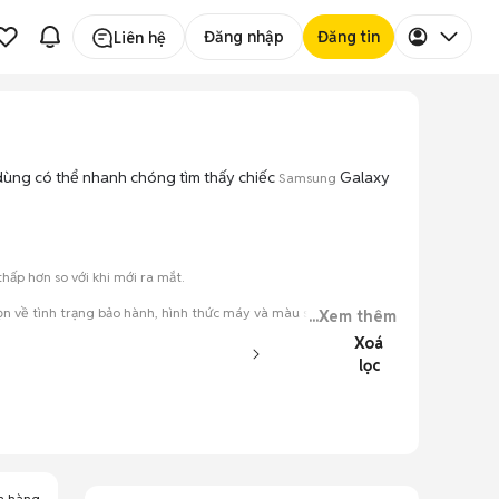
Đăng nhập
Đăng tin
Liên hệ
i dùng có thể nhanh chóng tìm thấy chiếc
Galaxy
Samsung
ấp hơn so với khi mới ra mắt.
 về tình trạng bảo hành, hình thức máy và màu sắc.
...Xem thêm
Xoá
đăng.
lọc
tiếng nói chung.
a hàng