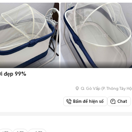
ới đẹp 99%
Q. Gò Vấp
(
P. Thông Tây Hộ
Bấm để hiện số
Chat