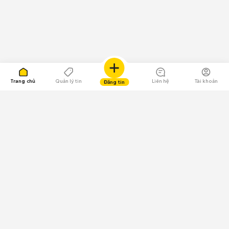
Trang chủ
Quản lý tin
Liên hệ
Tài khoản
Đăng tin
109.000 Bình chọn
Tải ứng dụng Chợ Tốt
Về Chợ Tốt
Quy chế sàn
Chính sách bảo mật
Giải quyết tranh chấp