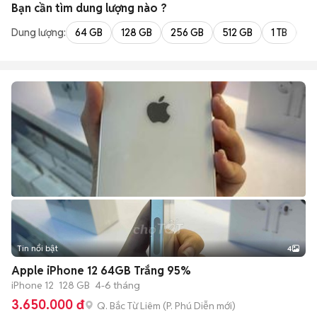
Bạn cần tìm
dung lượng
nào ?
Dung lượng:
64 GB
128 GB
256 GB
512 GB
1 TB
2 
Tin nổi bật
4
Apple iPhone 12 64GB Trắng 95%
iPhone 12
128 GB
4-6 tháng
3.650.000 đ
Q. Bắc Từ Liêm
(
P. Phú Diễn
mới)