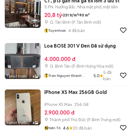
C1 , p13 gần nhà ga 6x16m 3 lầu st
5 PN
Hướng Bắc
Nhà mặt phố, mặt tiền
20,8 tỷ
231 tr/m²
90 m²
Q. Tân Bình
(
P. Tân Bình
mới)
1 phút trước
6
t
4
đã bán
Tuyenhoai
Loa BOSE 301 V Đen Đã sử dụng
4.000.000 đ
Q. Bình Tân
(
P. Bình Hưng Hòa
mới)
5
đã
T
5.0
Tran Nguyen Khanh
1 phút trước
6
bán
Dung
iPhone XS Max 256GB Gold
iPhone XS Max
256 GB
2.900.000 đ
Thành phố Thủ Đức
(
P. Bình Trưng
mới)
1 phút trước
6
N
4.6
20
đã bán
Nên Tô