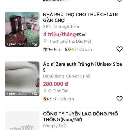
NHÀ PHÚ THỌ CHO THUÊ CHỈ 4TR
GẦN CHỢ
2 PN
Nhà ngõ, hẻm
4 triệu/tháng
80 m²
Thành phố Thủ Dầu Một
1 phút trước
3
5.0
71
đã bán
Thy Nhạn
Áo nỉ Zara auth Trắng Nỉ Unisex Size
S
Đã sử dụng
Cả nam và nữ
280.000 đ
Q. Bình Tân
1 phút trước
6
N
1
đã bán
Như Ý
CÔNG TY TUYỂN LAO ĐỘNG PHỔ
THÔNG(Nam/Nữ)
Công ty TVG