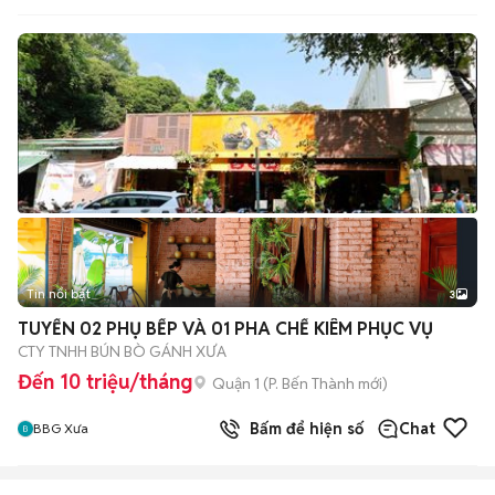
Tin nổi bật
3
TUYỂN 02 PHỤ BẾP VÀ 01 PHA CHẾ KIÊM PHỤC VỤ
CTY TNHH BÚN BÒ GÁNH XƯA
Đến 10 triệu/tháng
Quận 1
(
P. Bến Thành
mới)
Bấm để hiện số
Chat
BBG Xưa