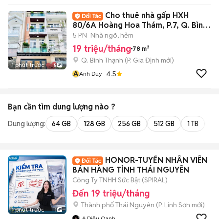
Cho thuê nhà gấp HXH
80/6A Hoàng Hoa Thám, P.7, Q. Bình
Thạnh
5 PN
Nhà ngõ, hẻm
19 triệu/tháng
78 m²
Q. Bình Thạnh
(
P. Gia Định
mới)
1 phút trước
5
A
4.5
Anh Duy
Bạn cần tìm
dung lượng
nào ?
Dung lượng:
64 GB
128 GB
256 GB
512 GB
1 TB
2 
HONOR-TUYỂN NHÂN VIÊN
BÁN HÀNG TỈNH THÁI NGUYÊN
Công Ty TNHH Sức Bật (SPIRAL)
Đến 19 triệu/tháng
Thành phố Thái Nguyên
(
P. Linh Sơn
mới)
1 phút trước
1
Lê Diệu Oanh