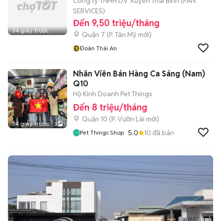
Công ty TNHH DV Xuyên Thái Bình (PAN
SERVICES)
Đến 9,50 triệu/tháng
34 giây trước
Quận 7
(
P. Tân Mỹ
mới)
Đ
Đoàn Thái An
Nhân Viên Bán Hàng Ca Sáng (Nam)
Q10
Hộ Kinh Doanh Pet Things
Đến 8 triệu/tháng
Quận 10
(
P. Vườn Lài
mới)
34 giây trước
3
5.0
10
đã bán
Pet Things Shop