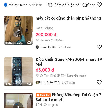
6
đã bán
Bấm để hiện số
Chat
Trần Đại Phước
máy cắt cỏ dùng chân pin phổ thông
Đã sử dụng
200.000 đ
Huyện Chợ Mới
1 phút trước
3
5
đã bán
Thanh Lý Đồ
Điều khiển Sony RM-ED054 Smart TV
Mới
65.000 đ
Q. Tân Phú
(
P. Tân Sơn Nhì
mới)
8
đã bán
Dũng Siêu 4710
1 phút trước
2
Phòng Siêu Đẹp Tại Quận 7
Sát Lotte mart
1 PN
Chung cư