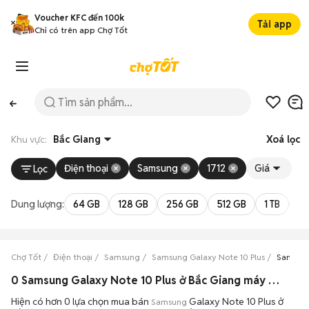
Voucher KFC đến 100k
Tải app
Chỉ có trên app Chợ Tốt
Khu vực:
Bắc Giang
Xoá lọc
Điện thoại
Samsung
1712
Giá
Lọc
Dung lượng:
64 GB
128 GB
256 GB
512 GB
1 TB
2 
Chợ Tốt
Điện thoại
Samsung
Samsung Galaxy Note 10 Plus
Samsung
0 Samsung Galaxy Note 10 Plus ở Bắc Giang máy bền đẹp đang bán 08/2026
Hiện có hơn 0 lựa chọn mua bán
Galaxy Note 10 Plus ở
Samsung