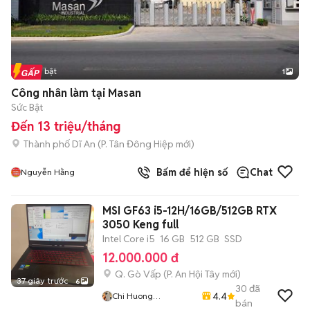
Tin nổi bật
1
Công nhân làm tại Masan
Sức Bật
Đến 13 triệu/tháng
Thành phố Dĩ An
(
P. Tân Đông Hiệp
mới)
Bấm để hiện số
Chat
Nguyễn Hằng
MSI GF63 i5-12H/16GB/512GB RTX
3050 Keng full
Intel Core i5
16 GB
512 GB
SSD
12.000.000 đ
Q. Gò Vấp
(
P. An Hội Tây
mới)
37 giây trước
6
30
đã
4.4
Chi Huong
bán
Smartphone