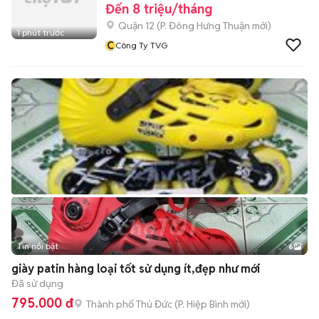
Đến 8 triệu/tháng
Quận 12
(
P. Đông Hưng Thuận
mới)
1 phút trước
C
Công Ty TVG
Tin nổi bật
6
+
2
giày patin hàng loại tốt sử dụng ít,đẹp như mới
Đã sử dụng
795.000 đ
Thành phố Thủ Đức
(
P. Hiệp Bình
mới)