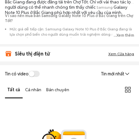
Bắc Giang đang được đăng tải trên Chợ Tốt. Chỉ với vài thao tác lọc,
người dùng có thể nhanh chóng tìm thấy chiếc
Galaxy
Samsung
Note 10 Plus ở Bắc Giang phù hợp nhất với yêu cầu của mình.
Vì sao nên mua bán Samsung Galaxy Note 10 Plus ở Bắc Giang trên Chợ
Tốt?
Mức giá dễ tiếp cận: Samsung Galaxy Note 10 Plus ở Bắc Giang đang là
lựa chọn phổ biến cho người dùng muốn trải nghiệm dòng máy này với
...Xem thêm
chi phí thấp hơn so với khi mới ra mắt.
Nguồn cung phong phú: Dễ dàng tìm thấy
Samsung
Galaxy Note 10
Siêu thị điện tử
Plus ở Bắc Giang từ nhiều cá nhân muốn lên đời máy, mang đến đa dạng
Xem Cửa hàng
sự lựa chọn về tình trạng bảo hành, hình thức máy và màu sắc.
Giao dịch minh bạch: Việc gặp gỡ trực tiếp giúp người mua
Tin có video
Tin mới nhất
đánh giá chính xác hiệu năng thực tế của máy so với mô tả trên
tin đăng.
Tất cả
Cá nhân
Bán chuyên
Mua bán linh hoạt: Hai bên có thể chủ động thỏa thuận giá cả và
địa điểm giao nhận, chốt giao dịch nhanh chóng khi đạt được
tiếng nói chung.