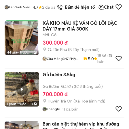
4.7
2
đã bán
Bấm để hiện số
Chat
Táo Sinh Viên
XẢ KHO MẪU KỆ VÁN GỖ LÕI ĐẶC
DÀY 17mm GIÁ 300K
Mới
Gỗ
300.000 đ
Q. Tân Phú
(
P. Tây Thạnh
mới)
44 giây trước
1
1856
đã
5.0
Cửa Hàng347 PHẠM
bán
VĂN BẠCH
Gà bướm 3.5kg
Gà Bướm
Gà lớn (từ 3 tháng tuổi)
700.000 đ
Huyện Trà Ôn
(
Xã Hòa Bình
mới)
1 phút trước
4
11
đã bán
Khangle
Bán căn biệt thự hẻm vip khu đuờng