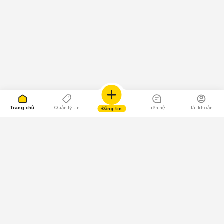
Trang chủ
Quản lý tin
Liên hệ
Tài khoản
Đăng tin
109.000 Bình chọn
Tải ứng dụng Chợ Tốt