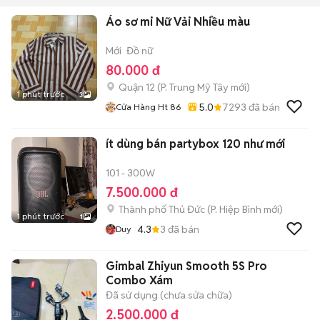
Áo sơ mi Nữ Vải Nhiều màu
Mới
Đồ nữ
80.000 đ
Quận 12
(
P. Trung Mỹ Tây
mới)
1 phút trước
3
5.0
7293
đã bán
Cửa Hàng Ht 86
ít dùng bán partybox 120 như mới
101 - 300W
7.500.000 đ
Thành phố Thủ Đức
(
P. Hiệp Bình
mới)
1 phút trước
1
4.3
3
đã bán
Duy
Gimbal Zhiyun Smooth 5S Pro
Combo Xám
Đã sử dụng (chưa sửa chữa)
2.500.000 đ