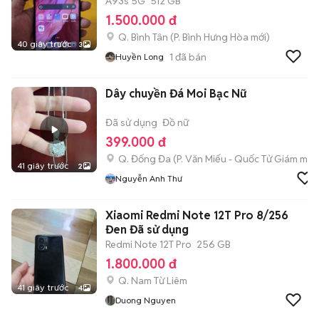
A93s 5G
512 GB
1.500.000 đ
Q. Bình Tân
(
P. Bình Hưng Hòa
mới)
40 giây trước
3
1
đã bán
Huyền Long
Dây chuyền Đá Moi Bạc Nữ
Đã sử dụng
Đồ nữ
399.000 đ
Q. Đống Đa
(
P. Văn Miếu - Quốc Tử Giám
mới)
41 giây trước
2
Nguyễn Anh Thư
Xiaomi Redmi Note 12T Pro 8/256
Đen Đã sử dụng
Redmi Note 12T Pro
256 GB
1.800.000 đ
Q. Nam Từ Liêm
41 giây trước
4
Duong Nguyen