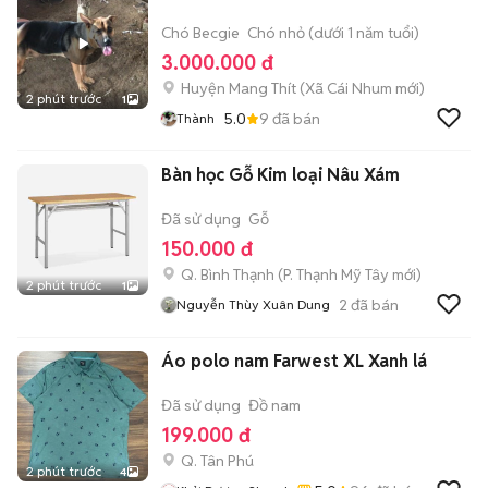
Chó Becgie
Chó nhỏ (dưới 1 năm tuổi)
3.000.000 đ
Huyện Mang Thít
(
Xã Cái Nhum
mới)
2 phút trước
1
5.0
9
đã bán
Thành
Bàn học Gỗ Kim loại Nâu Xám
Đã sử dụng
Gỗ
150.000 đ
Q. Bình Thạnh
(
P. Thạnh Mỹ Tây
mới)
2 phút trước
1
2
đã bán
Nguyễn Thùy Xuân Dung
Áo polo nam Farwest XL Xanh lá
Đã sử dụng
Đồ nam
199.000 đ
Q. Tân Phú
2 phút trước
4