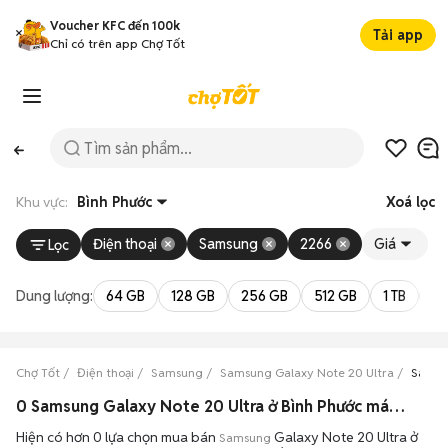
Voucher KFC đến 100k
Tải app
Chỉ có trên app Chợ Tốt
Khu vực:
Bình Phước
Xoá lọc
Điện thoại
Samsung
2266
Giá
Lọc
Dung lượng:
64 GB
128 GB
256 GB
512 GB
1 TB
2 
Chợ Tốt
Điện thoại
Samsung
Samsung Galaxy Note 20 Ultra
Samsun
0 Samsung Galaxy Note 20 Ultra ở Bình Phước máy bền đẹp đang bán 08/2026
Hiện có hơn 0 lựa chọn mua bán
Galaxy Note 20 Ultra ở
Samsung