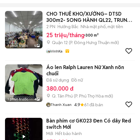
CHO THUÊ KHO/XƯỞNG– DTSD
300m2- SONG HÀNH QL22, TRUNG
MỸ TÂY, Q12
2 PN
Hướng Bắc
Nhà mặt phố, mặt tiền
25 triệu/tháng
300 m²
Quận 12
(
P. Đông Hưng Thuận
mới)
1 phút trước
5
VinhKa
Áo len Ralph Lauren Nữ Xanh nõn
chuối
Đã sử dụng
Đồ nữ
380.000 đ
Q. Tân Phú
(
P. Phú Thọ Hòa
mới)
1 phút trước
4
4.9
61
đã bán
Thanh Xuan
Bàn phím cơ GK023 Đen Có dây Red
switch Mới
Mới
Hết bảo hành