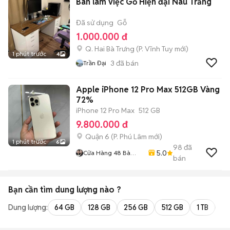
Bàn làm việc Gỗ Hiện đại Nâu Trắng
Đã sử dụng
Gỗ
1.000.000 đ
Q. Hai Bà Trưng
(
P. Vĩnh Tuy
mới)
1 phút trước
4
3
đã bán
Trần Đại
Apple iPhone 12 Pro Max 512GB Vàng
72%
iPhone 12 Pro Max
512 GB
9.800.000 đ
Quận 6
(
P. Phú Lâm
mới)
1 phút trước
6
98
đã
5.0
Cửa Hàng 48 Bà
bán
Hom
Bạn cần tìm
dung lượng
nào ?
Dung lượng:
64 GB
128 GB
256 GB
512 GB
1 TB
2 