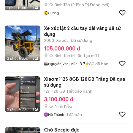
Q. Bình Tân
(
P. Bình Trị Đông
mới)
1 phút trước
6
C
Cương
Xe xúc lật 2 cầu tay dài vàng đã sử
dụng
2003
Xe xúc
Đã sử dụng
105.000.000 đ
Q. Bình Tân
(
P. Tân Tạo
mới)
2 phút trước
5
3.7
60
đã bán
Nguyễn Văn Phúc
Xiaomi 12S 8GB 128GB Trắng Đã qua
sử dụng
12s
128 GB
Hết bảo hành
3.100.000 đ
Q. Ninh Kiều
2 phút trước
6
1
đã bán
Hà Thành
Chó Becgie đực