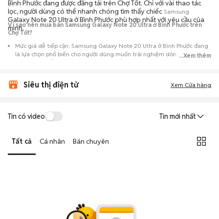
Bình Phước đang được đăng tải trên Chợ Tốt. Chỉ với vài thao tác
lọc, người dùng có thể nhanh chóng tìm thấy chiếc
Samsung
Galaxy Note 20 Ultra ở Bình Phước phù hợp nhất với yêu cầu của
Vì sao nên mua bán Samsung Galaxy Note 20 Ultra ở Bình Phước trên
mình.
Chợ Tốt?
Mức giá dễ tiếp cận: Samsung Galaxy Note 20 Ultra ở Bình Phước đang
là lựa chọn phổ biến cho người dùng muốn trải nghiệm dòng máy này
...Xem thêm
với chi phí thấp hơn so với khi mới ra mắt.
Nguồn cung phong phú: Dễ dàng tìm thấy
Samsung
Galaxy Note 20
Siêu thị điện tử
Ultra ở Bình Phước từ nhiều cá nhân muốn lên đời máy, mang đến đa
Xem Cửa hàng
dạng sự lựa chọn về tình trạng bảo hành, hình thức máy và màu sắc.
Giao dịch minh bạch: Việc gặp gỡ trực tiếp giúp người mua
Tin có video
Tin mới nhất
đánh giá chính xác hiệu năng thực tế của máy so với mô tả trên
tin đăng.
Tất cả
Cá nhân
Bán chuyên
Mua bán linh hoạt: Hai bên có thể chủ động thỏa thuận giá cả và
địa điểm giao nhận, chốt giao dịch nhanh chóng khi đạt được
tiếng nói chung.