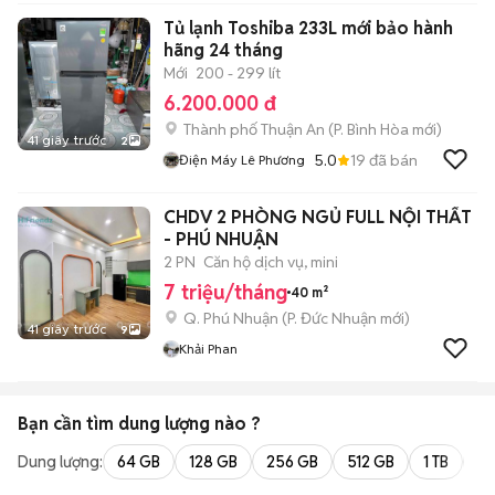
Tủ lạnh Toshiba 233L mới bảo hành
hãng 24 tháng
Mới
200 - 299 lít
6.200.000 đ
Thành phố Thuận An
(
P. Bình Hòa
mới)
41 giây trước
2
5.0
19
đã bán
Điện Máy Lê Phương
CHDV 2 PHÒNG NGỦ FULL NỘI THẤT
- PHÚ NHUẬN
2 PN
Căn hộ dịch vụ, mini
7 triệu/tháng
40 m²
Q. Phú Nhuận
(
P. Đức Nhuận
mới)
41 giây trước
9
Khải Phan
Bạn cần tìm
dung lượng
nào ?
Dung lượng:
64 GB
128 GB
256 GB
512 GB
1 TB
2 