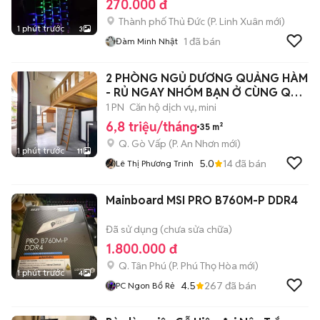
270.000 đ
Thành phố Thủ Đức
(
P. Linh Xuân
mới)
1 phút trước
3
1
đã bán
Đàm Minh Nhật
2 PHÒNG NGỦ DƯƠNG QUẢNG HÀM
- RỦ NGAY NHÓM BẠN Ở CÙNG QUÁ
HỜI 😘🔥🔥
1 PN
Căn hộ dịch vụ, mini
6,8 triệu/tháng
35 m²
Q. Gò Vấp
(
P. An Nhơn
mới)
1 phút trước
11
5.0
14
đã bán
Lê Thị Phương Trinh
Mainboard MSI PRO B760M-P DDR4
Đã sử dụng (chưa sửa chữa)
1.800.000 đ
Q. Tân Phú
(
P. Phú Thọ Hòa
mới)
1 phút trước
4
4.5
267
đã bán
PC Ngon Bổ Rẻ