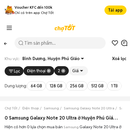
Voucher KFC đến 100k
Tải app
Chỉ có trên app Chợ Tốt
Khu vực:
Bình Dương, Huyện Phú Giáo
Xoá lọc
Điện thoại
2
Giá
Lọc
Dung lượng:
64 GB
128 GB
256 GB
512 GB
1 TB
2 
Chợ Tốt
Điện thoại
Samsung
Samsung Galaxy Note 20 Ultra
Samsu
0 Samsung Galaxy Note 20 Ultra ở Huyện Phú Giáo, Bình Dương máy bền đẹp đang bán 08/2026
Hiện có hơn 0 lựa chọn mua bán
Galaxy Note 20 Ultra ở
Samsung