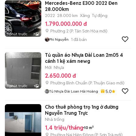
Mercedes-Benz E300 2022 Đen
28.000km
2022
28.000 km
Xăng
Tự động
1.790.000.000 đ
Phường 2
(
P. Tân Sơn Hòa
mới)
1 phút trước
7
1
đã bán
Phi Nguyễn
Tủ quần áo Nhựa Đài Loan 2m05 4
cánh 1 kệ xám newg
Mới
Nhựa
2.650.000 đ
Phường Bình Chuẩn
(
P. Thuận Giao
mới)
1 phút trước
1
5.0
Tủ Nhựa Đài Loan Hải Hoàng
Cho thuê phòng trọ 1ng ở đường
Nguyễn Trung Trực
Nhà trống
1,4 triệu/tháng
10 m²
Phường Nại Hiên Đông
(
P. Sơn Trà
mới)