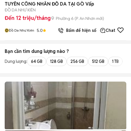
TUYỂN CÔNG NHÂN ĐỒ DA TẠI GÒ Vấp
ĐỒ DA NHƯ KIÊN
Đến 12 triệu/tháng
Phường 6
(
P. An Nhơn
mới)
Đ
5.0
Bấm để hiện số
Chat
Đồ Da Như Kiên
Bạn cần tìm
dung lượng
nào ?
Dung lượng:
64 GB
128 GB
256 GB
512 GB
1 TB
2 