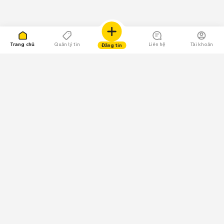
Trang chủ
Quản lý tin
Liên hệ
Tài khoản
Đăng tin
109.000 Bình chọn
Tải ứng dụng Chợ Tốt
Về Chợ Tốt
Quy chế sàn
Chính sách bảo mật
Giải quyết tranh chấp
CÔNG TY TNHH CHỢ TỐT - Người đại diện theo pháp luật:
Nguyễn Trọng Tấn; GPDKKD: 0312120782 do Sở KH & ĐT TP.HCM cấp ngày
11/01/2013;
GPMXH: 185/GP-BTTTT do Bộ Thông tin và Truyền thông