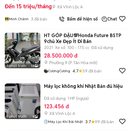
Đến 15 triệu/tháng
Xã Vĩnh Lộc A
M
3
đã bán
Bấm để hiện số
Chat
Minh Chánh
HT GÓP ĐẬU💯Honda Future BSTP
9chủ Xe Đẹp Ít Đi Bán
2021
Xe số
100 - 175 cc
Đã sử dụng
28.500.000 đ
Phường 9
(
P. Tân Hòa
mới)
1 phút trước
12
4.7
59
đã bán
CươngCương
Máy lọc không khí Nhật Bản đủ hiệu
Đã sử dụng
1 HP (ngựa)
123.456 đ
Xã Vĩnh Lộc A
1 phút trước
5
3.7
99
đã bán
Máy Lọc Khí Bãi Nhật