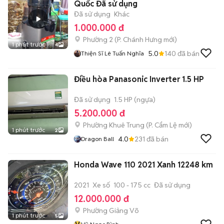
Quốc Đã sử dụng
Đã sử dụng
Khác
1.000.000 đ
Phường 2
(
P. Chánh Hưng
mới)
1 phút trước
4
5.0
140
đã bán
Thiện Sĩ Lê Tuấn Nghĩa
Điều hòa Panasonic Inverter 1.5 HP
Đã sử dụng
1.5 HP (ngựa)
5.200.000 đ
Phường Khuê Trung
(
P. Cẩm Lệ
mới)
1 phút trước
2
4.0
231
đã bán
Dragon Ball
Honda Wave 110 2021 Xanh 12248 km
2021
Xe số
100 - 175 cc
Đã sử dụng
12.000.000 đ
Phường Giảng Võ
1 phút trước
5