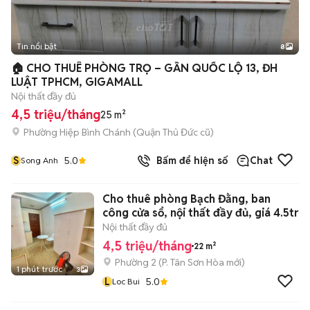
Tin nổi bật
8
+
2
🏠 CHO THUÊ PHÒNG TRỌ – GẦN QUỐC LỘ 13, ĐH
LUẬT TPHCM, GIGAMALL
Nội thất đầy đủ
4,5 triệu/tháng
25 m²
Phường Hiệp Bình Chánh (Quận Thủ Đức cũ)
S
5.0
Bấm để hiện số
Chat
Song Anh
Cho thuê phòng Bạch Đằng, ban
công cửa sổ, nội thất đầy đủ, giá 4.5tr
Nội thất đầy đủ
4,5 triệu/tháng
22 m²
Phường 2
(
P. Tân Sơn Hòa
mới)
1 phút trước
3
L
5.0
Loc Bui