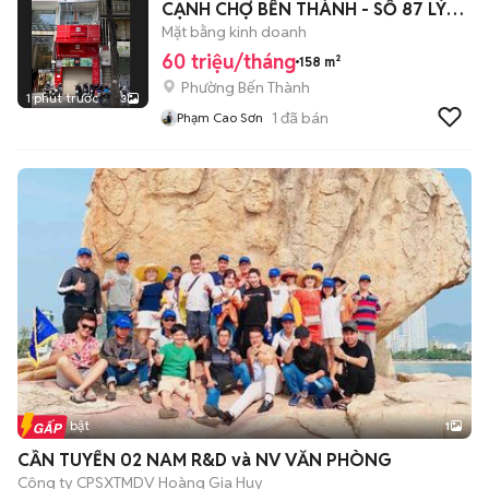
CẠNH CHỢ BẾN THÀNH - SỐ 87 LÝ
TỰ TRỌNG, Q1
Mặt bằng kinh doanh
60 triệu/tháng
158 m²
Phường Bến Thành
1 phút trước
3
1
đã bán
Phạm Cao Sơn
Tin nổi bật
1
CẦN TUYỂN 02 NAM R&D và NV VĂN PHÒNG
Công ty CPSXTMDV Hoàng Gia Huy