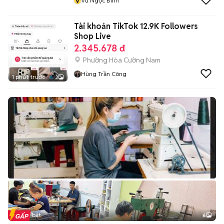
V
Vũ Ngọc Bình
Tài khoản TikTok 12.9K Followers
Shop Live
2.345.678 đ
Phường Hòa Cường Nam
Hùng Trần Công
1 phút trước
3
Tin nổi bật
6
+
2