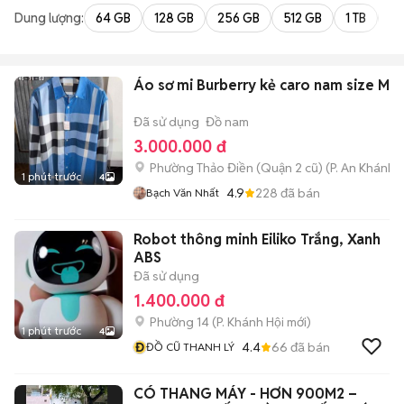
Dung lượng:
64 GB
128 GB
256 GB
512 GB
1 TB
2 
Áo sơ mi Burberry kẻ caro nam size M
Đã sử dụng
Đồ nam
3.000.000 đ
Phường Thảo Điền (Quận 2 cũ)
(
P. An Khánh
m
1 phút trước
4
4.9
228
đã bán
Bạch Văn Nhất
Robot thông minh Eiliko Trắng, Xanh
ABS
Đã sử dụng
1.400.000 đ
Phường 14
(
P. Khánh Hội
mới)
1 phút trước
4
Đ
4.4
66
đã bán
ĐỒ CŨ THANH LÝ
CÓ THANG MÁY - HƠN 900M2 –