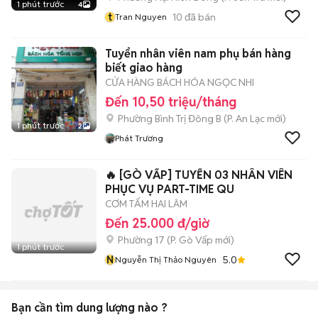
1 phút trước
4
t
10
đã bán
Tran Nguyen
Tuyển nhân viên nam phụ bán hàng
biết giao hàng
CỬA HÀNG BÁCH HÓA NGỌC NHI
Đến 10,50 triệu/tháng
Phường Bình Trị Đông B
(
P. An Lạc
mới)
1 phút trước
2
Phát Trương
🔥 [GÒ VẤP] TUYỂN 03 NHÂN VIÊN
PHỤC VỤ PART-TIME QU
CƠM TẤM HAI LÂM
Đến 25.000 đ/giờ
Phường 17
(
P. Gò Vấp
mới)
1 phút trước
N
5.0
Nguyễn Thị Thảo Nguyên
Bạn cần tìm
dung lượng
nào ?