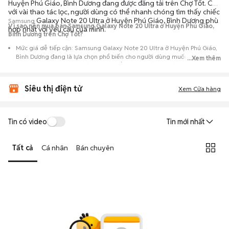
Huyện Phú Giáo, Bình Dương đang được đăng tải trên Chợ Tốt. Chỉ
với vài thao tác lọc, người dùng có thể nhanh chóng tìm thấy chiếc
Galaxy Note 20 Ultra ở Huyện Phú Giáo, Bình Dương phù
Samsung
Vì sao nên mua bán Samsung Galaxy Note 20 Ultra ở Huyện Phú Giáo,
hợp nhất với yêu cầu của mình.
Bình Dương trên Chợ Tốt?
Mức giá dễ tiếp cận: Samsung Galaxy Note 20 Ultra ở Huyện Phú Giáo,
Bình Dương đang là lựa chọn phổ biến cho người dùng muốn trải
...Xem thêm
nghiệm dòng máy này với chi phí thấp hơn so với khi mới ra mắt.
Nguồn cung phong phú: Dễ dàng tìm thấy
Samsung
Galaxy Note 20
Siêu thị điện tử
Ultra ở Huyện Phú Giáo, Bình Dương từ nhiều cá nhân muốn lên đời
Xem Cửa hàng
máy, mang đến đa dạng sự lựa chọn về tình trạng bảo hành, hình thức
máy và màu sắc.
Giao dịch minh bạch: Việc gặp gỡ trực tiếp giúp người mua
Tin có video
Tin mới nhất
đánh giá chính xác hiệu năng thực tế của máy so với mô tả trên
tin đăng.
Tất cả
Cá nhân
Bán chuyên
Mua bán linh hoạt: Hai bên có thể chủ động thỏa thuận giá cả và
địa điểm giao nhận, chốt giao dịch nhanh chóng khi đạt được
tiếng nói chung.