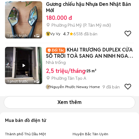
Gương chiếu hậu Nhựa Đen Nhật Bản
Mới
180.000 đ
Phường Phú Mỹ
(
P. Tân Mỹ
mới)
V
4.7
6518
đã bán
Vy Vy
1 phút trước
6
KHAI TRƯƠNG DUPLEX CỬA
SỔ TRỜI TOÀ SANG AN NINH NGAY
TỈNH LỘ 10
Nhà trống
2,5 triệu/tháng
25 m²
Phường Tân Tạo A
1 phút trước
8
9
đã bán
Nguyễn Phước Neway Home
Xem thêm
Mua bán đồ điện tử
Thành phố Thủ Dầu Một
Huyện Bắc Tân Uyên