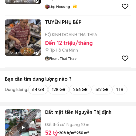
43 giây trước
5
Lhp Housing
TUYỂN PHỤ BẾP
HỘ KINH DOANH THAI THEA
Đến 12 triệu/tháng
Tp Hồ Chí Minh
1 phút trước
4
Fhont Thai Thae
Bạn cần tìm
dung lượng
nào ?
Dung lượng:
64 GB
128 GB
256 GB
512 GB
1 TB
2 
Đất mặt tiền Nguyễn Thị định
Đất thổ cư
Ngang 10 m
52 tỷ
208 tr/m²
250 m²