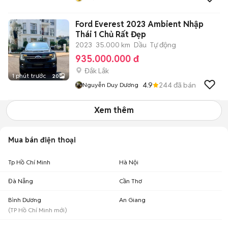
Ford Everest 2023 Ambient Nhập
Thái 1 Chủ Rất Đẹp
2023
35.000 km
Dầu
Tự động
935.000.000 đ
Đắk Lắk
1 phút trước
20
4.9
244
đã bán
Nguyễn Duy Dương
Xem thêm
Mua bán điện thoại
Tp Hồ Chí Minh
Hà Nội
Đà Nẵng
Cần Thơ
Bình Dương
An Giang
(
TP Hồ Chí Minh
mới)