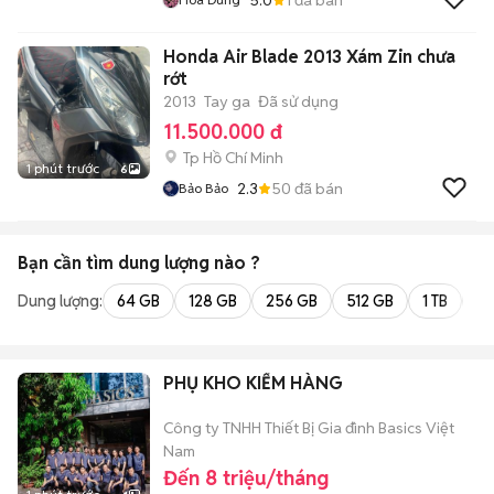
Honda Air Blade 2013 Xám Zin chưa
rớt
2013
Tay ga
Đã sử dụng
11.500.000 đ
Tp Hồ Chí Minh
1 phút trước
6
2.3
50
đã bán
Bảo Bảo
Bạn cần tìm
dung lượng
nào ?
Dung lượng:
64 GB
128 GB
256 GB
512 GB
1 TB
2 
PHỤ KHO KIỂM HÀNG
Công ty TNHH Thiết Bị Gia đình Basics Việt
Nam
Đến 8 triệu/tháng