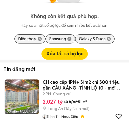
Không còn kết quả phù hợp.
Hãy xóa một số bộ lọc để xem nhiều kết quả hơn.
Điện thoại
Samsung
Galaxy S Duos
Xóa tất cả bộ lọc
Tin đăng mới
CH cao cấp 1PN+ 51m2 chỉ 500 triệu
gần CẦU XÁNG -TỈNH LỘ 10 - mới
100%
2 PN
Chung cư
2,027 tỷ
40 tr/m²
51 m²
Long An
(
Tây Ninh
mới)
33 giây trước
3
Trịnh Thị Ngọc Diệp