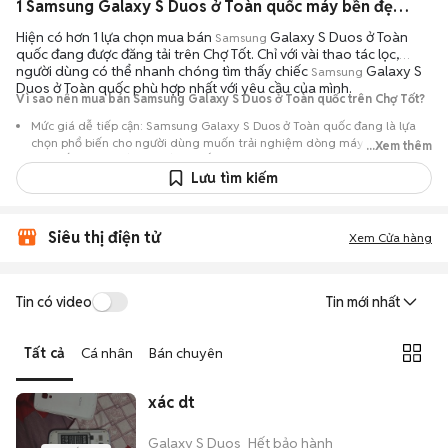
1 Samsung Galaxy S Duos ở Toàn quốc máy bền đẹp đang bán 08/2026
Hiện có hơn 1 lựa chọn mua bán
Galaxy S Duos ở Toàn
Samsung
quốc đang được đăng tải trên Chợ Tốt. Chỉ với vài thao tác lọc,
người dùng có thể nhanh chóng tìm thấy chiếc
Galaxy S
Samsung
Duos ở Toàn quốc phù hợp nhất với yêu cầu của mình.
Vì sao nên mua bán Samsung Galaxy S Duos ở Toàn quốc trên Chợ Tốt?
Mức giá dễ tiếp cận: Samsung Galaxy S Duos ở Toàn quốc đang là lựa
chọn phổ biến cho người dùng muốn trải nghiệm dòng máy này với chi
...Xem thêm
phí thấp hơn so với khi mới ra mắt.
Lưu tìm kiếm
Nguồn cung phong phú: Dễ dàng tìm thấy
Samsung
Galaxy S Duos ở
Toàn quốc từ nhiều cá nhân muốn lên đời máy, mang đến đa dạng sự
lựa chọn về tình trạng bảo hành, hình thức máy và màu sắc.
Siêu thị điện tử
Xem Cửa hàng
Giao dịch minh bạch: Việc gặp gỡ trực tiếp giúp người mua
đánh giá chính xác hiệu năng thực tế của máy so với mô tả trên
tin đăng.
Tin có video
Tin mới nhất
Mua bán linh hoạt: Hai bên có thể chủ động thỏa thuận giá cả và
địa điểm giao nhận, chốt giao dịch nhanh chóng khi đạt được
Tất cả
Cá nhân
Bán chuyên
tiếng nói chung.
xác dt
Galaxy S Duos
Hết bảo hành