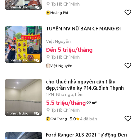
Tp Hồ Chí Minh
1 phút trước
3
H
Hoàng Phi
TUYỂN NV NỮ BÁN CF MANG ĐI
Việt Nguyễn
Đến 5 triệu/tháng
Tp Hồ Chí Minh
1 phút trước
5
Việt Nguyễn
cho thuê nhà nguyên căn 1 lầu
đẹp,trần văn kỷ P14,Q.Bình Thạnh
1 PN
Nhà ngõ, hẻm
5,5 triệu/tháng
22 m²
Tp Hồ Chí Minh
1 phút trước
5
C
5.0
4
đã bán
Chi Trang
Ford Ranger XLS 2021 Tự động Đen