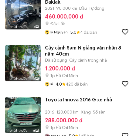
Đaklak
2021
90.000 km
Dầu
Tự động
460.000.000 đ
Đắk Lắk
1 phút trước
4
t
5.0
4
đã bán
Ty Nguyen
Cây cảnh Sam N giáng văn nhân 8
năm 40cm
Đã sử dụng
Cây cảnh trong nhà
1.200.000 đ
Tp Hồ Chí Minh
1 phút trước
2
t
4.0
420
đã bán
Tú
Toyota Innova 2016 G xe nhà
2016
120.000 km
Xăng
Số sàn
288.000.000 đ
Tp Hồ Chí Minh
1 phút trước
8
5.0
1
đã bán
Hoa Dung