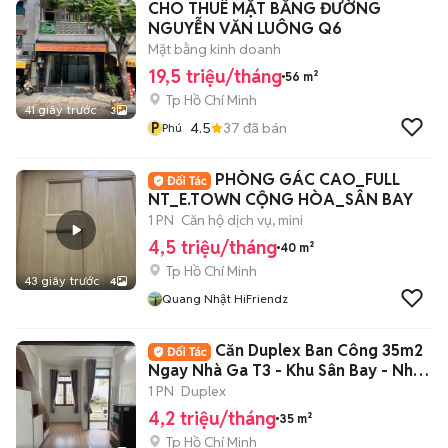
CHO THUÊ MẶT BẰNG ĐƯỜNG
NGUYỄN VĂN LUÔNG Q6
Mặt bằng kinh doanh
19,5 triệu/tháng
56 m²
Tp Hồ Chí Minh
41 giây trước
3
P
4.5
37
đã bán
Phú
PHÒNG GÁC CAO_FULL
NT_E.TOWN CỘNG HÒA_SÂN BAY
1 PN
Căn hộ dịch vụ, mini
4,5 triệu/tháng
40 m²
Tp Hồ Chí Minh
43 giây trước
4
Quang Nhật HiFriendz
Căn Duplex Ban Công 35m2
Ngay Nhà Ga T3 - Khu Sân Bay - Nhất
Chi Mai
1 PN
Duplex
4,2 triệu/tháng
35 m²
Tp Hồ Chí Minh