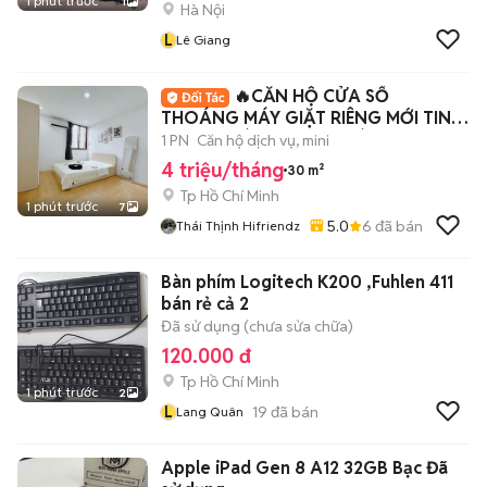
1 phút trước
1
Hà Nội
L
Lê Giang
🔥CĂN HỘ CỬA SỔ
THOÁNG MÁY GIẶT RIÊNG MỚI TINH
NGAY HOÀNG HOA THÁM
1 PN
Căn hộ dịch vụ, mini
4 triệu/tháng
30 m²
Tp Hồ Chí Minh
1 phút trước
7
5.0
6
đã bán
Thái Thịnh Hifriendz
Bàn phím Logitech K200 ,Fuhlen 411
bán rẻ cả 2
Đã sử dụng (chưa sửa chữa)
120.000 đ
Tp Hồ Chí Minh
1 phút trước
2
L
19
đã bán
Lang Quân
Apple iPad Gen 8 A12 32GB Bạc Đã