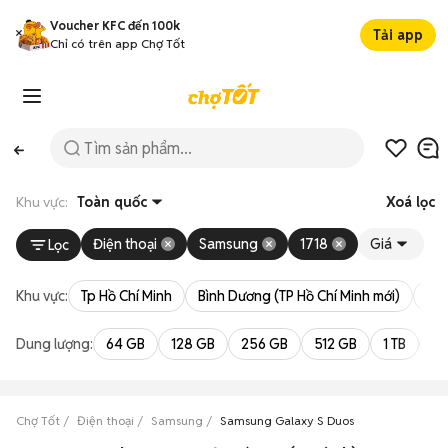
Voucher KFC đến 100k
Tải app
Chỉ có trên app Chợ Tốt
Khu vực:
Toàn quốc
Xoá lọc
Điện thoại
Samsung
1718
Giá
Lọc
Khu vực:
Tp Hồ Chí Minh
Bình Dương (TP Hồ Chí Minh mới)
Bà 
Dung lượng:
64 GB
128 GB
256 GB
512 GB
1 TB
2 
Chợ Tốt
Điện thoại
Samsung
Samsung Galaxy S Duos