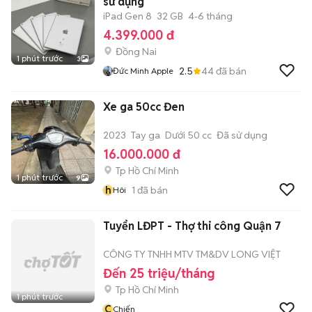
sử dụng
iPad Gen 8
32 GB
4-6 tháng
4.399.000 đ
Đồng Nai
1 phút trước
3
2.5
44
đã bán
Đức Minh Apple
Xe ga 50cc Đen
2023
Tay ga
Dưới 50 cc
Đã sử dụng
16.000.000 đ
Tp Hồ Chí Minh
1 phút trước
9
h
1
đã bán
Hôi
Tuyển LĐPT - Thợ thi công Quận 7
CÔNG TY TNHH MTV TM&DV LONG VIỆT
Đến 25 triệu/tháng
Tp Hồ Chí Minh
1 phút trước
C
Chiến