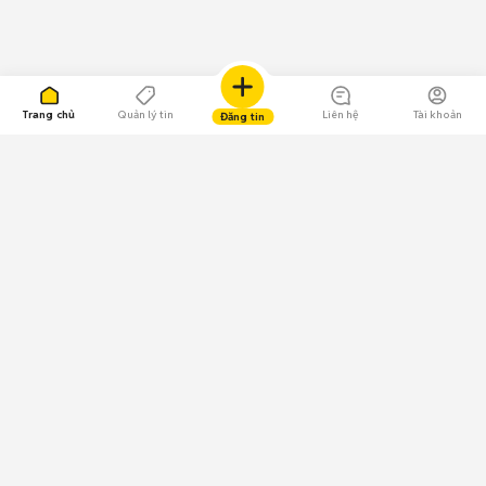
Trang chủ
Quản lý tin
Liên hệ
Tài khoản
Đăng tin
109.000 Bình chọn
Tải ứng dụng Chợ Tốt
Về Chợ Tốt
Quy chế sàn
Chính sách bảo mật
Giải quyết tranh chấp
CÔNG TY TNHH CHỢ TỐT - Người đại diện theo pháp luật:
Nguyễn Trọng Tấn; GPDKKD: 0312120782 do Sở KH & ĐT TP.HCM cấp ngày
11/01/2013;