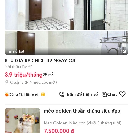
Tin nổi bật
4
STU GIÁ RẺ CHỈ 3TR9 NGAY Q3
Nội thất đầy đủ
3,9 triệu/tháng
25 m²
Quận 3
(
P. Nhiêu Lộc
mới)
Bấm để hiện số
Chat
Công Tài Hifriend
mèo golden thuần chủng siêu đẹp
Mèo Golden
Mèo con (dưới 3 tháng tuổi)
7.500.000 đ