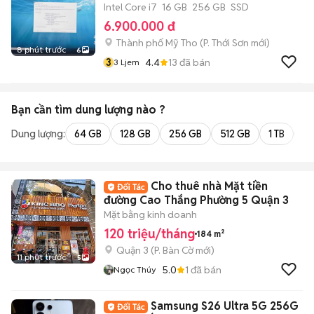
Intel Core i7
16 GB
256 GB
SSD
6.900.000 đ
Thành phố Mỹ Tho
(
P. Thới Sơn
mới)
8 phút trước
6
3
4.4
13
đã bán
3 Ljem
Bạn cần tìm
dung lượng
nào ?
Dung lượng:
64 GB
128 GB
256 GB
512 GB
1 TB
2 
Cho thuê nhà Mặt tiền
đường Cao Thắng Phường 5 Quận 3
Mặt bằng kinh doanh
120 triệu/tháng
184 m²
Quận 3
(
P. Bàn Cờ
mới)
11 phút trước
5
5.0
1
đã bán
Ngọc Thúy
Samsung S26 Ultra 5G 256G