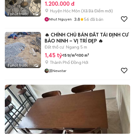
1.200.000 đ
Huyện Hóc Môn
(
Xã Bà Điểm
mới)
2 phút trước
6
3.8
56
đã bán
Nhut Nguyen
🔥 CHÍNH CHỦ BÁN ĐẤT TÁI ĐỊNH CƯ
BẢO NINH – VỊ TRÍ ĐẸP 🔥
Đất thổ cư
Ngang 5 m
1,45 tỷ
15 tr/m²
100 m²
Thành Phố Đồng Hới
3 phút trước
3
源Newstar