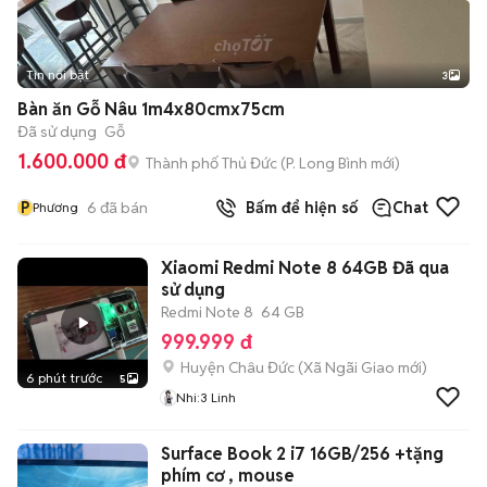
Tin nổi bật
3
Bàn ăn Gỗ Nâu 1m4x80cmx75cm
Đã sử dụng
Gỗ
1.600.000 đ
Thành phố Thủ Đức
(
P. Long Bình
mới)
P
6
đã bán
Bấm để hiện số
Chat
Phương
Xiaomi Redmi Note 8 64GB Đã qua
sử dụng
Redmi Note 8
64 GB
999.999 đ
Huyện Châu Đức
(
Xã Ngãi Giao
mới)
6 phút trước
5
Nhi:3 Linh
Surface Book 2 i7 16GB/256 +tặng
phím cơ , mouse