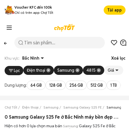
Voucher KFC đến 100k
Tải app
Chỉ có trên app Chợ Tốt
Khu vực:
Bắc Ninh
Xoá lọc
Điện thoại
Samsung
4815
Giá
Lọc
Dung lượng:
64 GB
128 GB
256 GB
512 GB
1 TB
2 
Chợ Tốt
Điện thoại
Samsung
Samsung Galaxy S25 FE
Samsung Gala
0 Samsung Galaxy S25 Fe ở Bắc Ninh máy bền đẹp đang bán 08/2026
Hiện có hơn 0 lựa chọn mua bán
Galaxy S25 Fe ở Bắc
Samsung