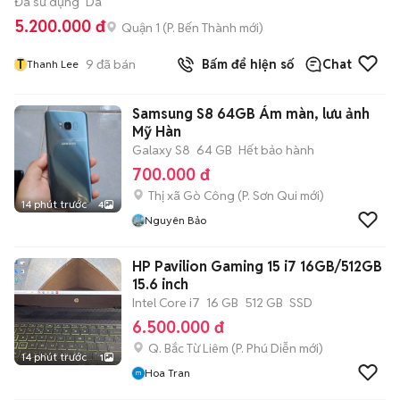
Đã sử dụng
Da
5.200.000 đ
Quận 1
(
P. Bến Thành
mới)
T
9
đã bán
Bấm để hiện số
Chat
Thanh Lee
Samsung S8 64GB Ám màn, lưu ảnh
Mỹ Hàn
Galaxy S8
64 GB
Hết bảo hành
700.000 đ
Thị xã Gò Công
(
P. Sơn Qui
mới)
14 phút trước
4
Nguyên Bảo
HP Pavilion Gaming 15 i7 16GB/512GB
15.6 inch
Intel Core i7
16 GB
512 GB
SSD
6.500.000 đ
Q. Bắc Từ Liêm
(
P. Phú Diễn
mới)
14 phút trước
1
Hoa Tran