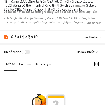
Ninh đang được đăng tải trên Chợ Tốt. Chỉ với vài thao tác lọc,
người dùng có thể nhanh chóng tìm thấy chiếc
Galaxy
Samsung
S25 Fe ở Bắc Ninh phù hợp nhất với yêu cầu của mình.
Vì sao nên mua bán Samsung Galaxy S25 Fe ở Bắc Ninh trên Chợ Tốt?
Mức giá dễ tiếp cận: Samsung Galaxy S25 Fe ở Bắc Ninh đang là lựa
chọn phổ biến cho người dùng muốn trải nghiệm dòng máy này với chi
...Xem thêm
phí thấp hơn so với khi mới ra mắt.
Nguồn cung phong phú: Dễ dàng tìm thấy
Samsung
Galaxy S25 Fe ở
Siêu thị điện tử
Bắc Ninh từ nhiều cá nhân muốn lên đời máy, mang đến đa dạng sự lựa
Xem Cửa hàng
chọn về tình trạng bảo hành, hình thức máy và màu sắc.
Giao dịch minh bạch: Việc gặp gỡ trực tiếp giúp người mua
Tin có video
Tin mới nhất
đánh giá chính xác hiệu năng thực tế của máy so với mô tả trên
tin đăng.
Tất cả
Cá nhân
Bán chuyên
Mua bán linh hoạt: Hai bên có thể chủ động thỏa thuận giá cả và
địa điểm giao nhận, chốt giao dịch nhanh chóng khi đạt được
tiếng nói chung.