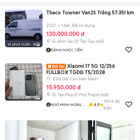
Thaco Towner Van2S Trắng 57.351 km
2021
< 1 tấn
Đã sử dụng
130.000.000 đ
Q. Bình Tân
(
P. Tân Tạo
mới)
16 phút trước
15
ĐẶNG NGỌC TIẾN
Xiaomi 17 5G 12/256
FULLBOX TGDĐ T5/2028
17
256 GB
Còn bảo hành
15.950.000 đ
Q. Tân Phú
(
P. Phú Thạnh
mới)
18 phút trước
6
1004
đã
4.9
NGÔ MINH MOBILE
bán
SHOP