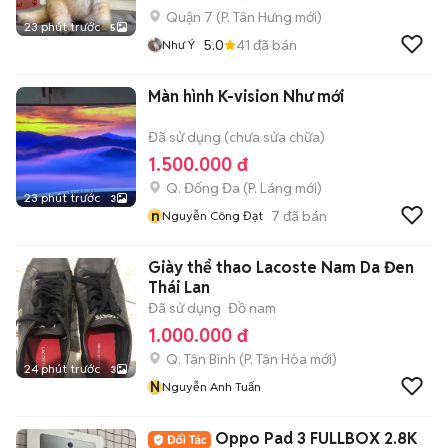
Quận 7
(
P. Tân Hưng
mới)
23 phút trước
5
5.0
41
đã bán
Như Ý
Màn hình K-vision Như mới
Đã sử dụng (chưa sửa chữa)
1.500.000 đ
Q. Đống Đa
(
P. Láng
mới)
23 phút trước
3
n
7
đã bán
Nguyễn Công Đạt
Giày thể thao Lacoste Nam Da Đen
Thái Lan
Đã sử dụng
Đồ nam
1.000.000 đ
Q. Tân Bình
(
P. Tân Hòa
mới)
24 phút trước
3
N
Nguyễn Anh Tuấn
Oppo Pad 3 FULLBOX 2.8K