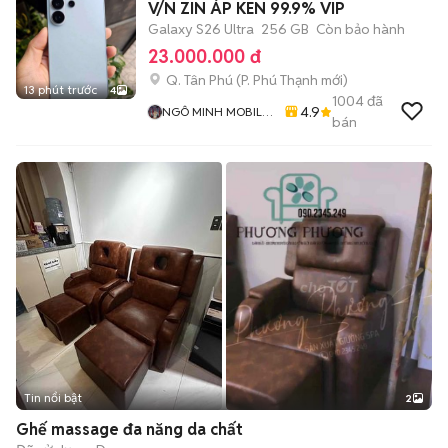
V/N ZIN ÁP KEN 99.9% VIP
Galaxy S26 Ultra
256 GB
Còn bảo hành
23.000.000 đ
Q. Tân Phú
(
P. Phú Thạnh
mới)
13 phút trước
4
1004
đã
4.9
NGÔ MINH MOBILE
bán
SHOP
Tin nổi bật
2
Ghế massage đa năng da chất