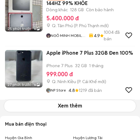
144HZ 99% KHỎE
Dòng khác
128 GB
Còn bảo hành
5.400.000 đ
Q. Tân Phú
(
P. Phú Thạnh
mới)
25 phút trước
6
1004
đã
4.9
NGÔ MINH MOBILE
bán
SHOP
Apple iPhone 7 Plus 32GB Đen 100%
iPhone 7 Plus
32 GB
1 tháng
999.000 đ
Q. Ninh Kiều
(
P. Cái Khế
mới)
27 phút trước
6
4.8
1219
đã bán
NP Store
Xem thêm
Mua bán điện thoại
Huyện Gia Bình
Huyện Lương Tài