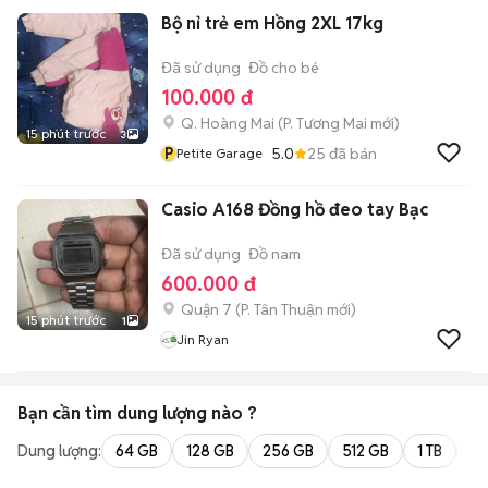
Bộ nỉ trẻ em Hồng 2XL 17kg
Đã sử dụng
Đồ cho bé
100.000 đ
Q. Hoàng Mai
(
P. Tương Mai
mới)
15 phút trước
3
P
5.0
25
đã bán
Petite Garage
Casio A168 Đồng hồ đeo tay Bạc
Đã sử dụng
Đồ nam
600.000 đ
Quận 7
(
P. Tân Thuận
mới)
15 phút trước
1
Jin Ryan
Bạn cần tìm
dung lượng
nào ?
Dung lượng:
64 GB
128 GB
256 GB
512 GB
1 TB
2 