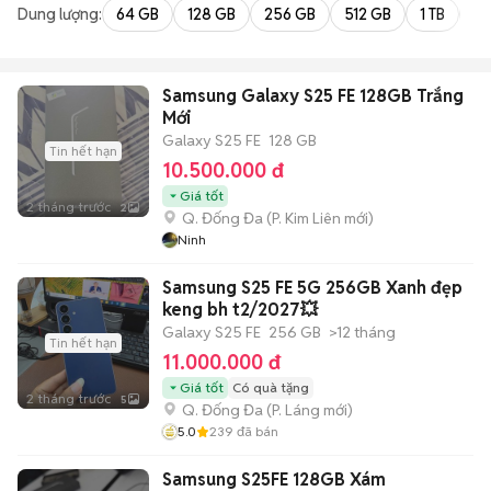
Dung lượng:
64 GB
128 GB
256 GB
512 GB
1 TB
2 
Samsung Galaxy S25 FE 128GB Trắng
Mới
Galaxy S25 FE
128 GB
Tin hết hạn
10.500.000 đ
Giá tốt
2 tháng trước
2
Q. Đống Đa
(
P. Kim Liên
mới)
Ninh
Samsung S25 FE 5G 256GB Xanh đẹp
keng bh t2/2027💥
Galaxy S25 FE
256 GB
>12 tháng
Tin hết hạn
11.000.000 đ
Giá tốt
Có quà tặng
2 tháng trước
5
Q. Đống Đa
(
P. Láng
mới)
5.0
239
đã bán
Samsung S25FE 128GB Xám