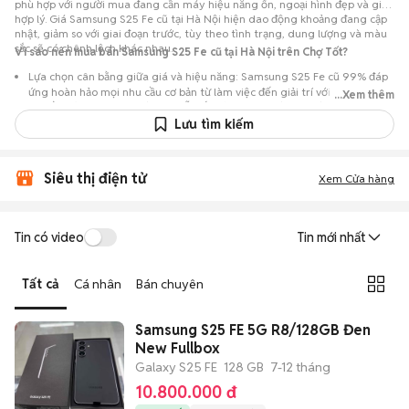
phù hợp với người mua đang cần máy hiệu năng ổn, ngoại hình đẹp và giá
hợp lý. Giá Samsung S25 Fe cũ tại Hà Nội hiện dao động khoảng đang cập
nhật, giảm so với giai đoạn trước, tùy theo tình trạng, dung lượng và màu
sắc sẽ có chênh lệch khác nhau.
Vì sao nên mua bán Samsung S25 Fe cũ tại Hà Nội trên Chợ Tốt?
Lựa chọn cân bằng giữa giá và hiệu năng: Samsung S25 Fe cũ 99% đáp
ứng hoàn hảo mọi nhu cầu cơ bản từ làm việc đến giải trí với thời lượng
...Xem thêm
pin bền bỉ, nhưng có mức giá dễ tiếp cận hơn so với khi mới ra mắt.
Lưu tìm kiếm
Nguồn lựa chọn phong phú: Hơn 22 tin đăng tại Hà Nội, tập trung nhiều
máy chất lượng ổn định giúp bạn dễ dàng tìm được sản phẩm ưng ý.
Chủ động kiểm tra máy: Dễ dàng hẹn gặp người bán để kiểm tra ngoại
Siêu thị điện tử
Xem Cửa hàng
hình, màn hình và các chức năng của máy trước khi mua.
Mua bán nhanh chóng: Giao dịch trực tiếp tại Hà Nội, ít thủ tục, có thể
chốt nhanh khi cả hai bên đồng ý về mức giá.
Tin có video
Tin mới nhất
Tất cả
Cá nhân
Bán chuyên
Samsung S25 FE 5G R8/128GB Đen
New Fullbox
Galaxy S25 FE
128 GB
7-12 tháng
10.800.000 đ