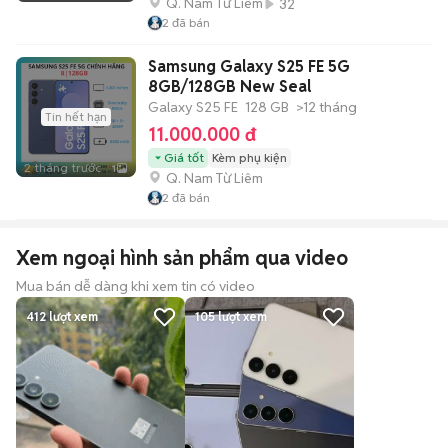
Q. Nam Từ Liêm
32
2
đã bán
Samsung Galaxy S25 FE 5G
8GB/128GB New Seal
Galaxy S25 FE
128 GB
>12 tháng
Tin hết hạn
11.000.000 đ
Giá tốt
Kèm phụ kiện
2 tháng trước
1
Q. Nam Từ Liêm
2
đã bán
Xem ngoại hình sản phẩm qua video
Mua bán dễ dàng khi xem tin có video
412
lượt xem
105
lượt xem