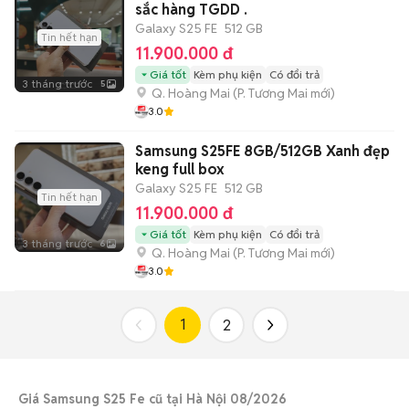
sắc hàng TGDD .
Galaxy S25 FE
512 GB
Tin hết hạn
11.900.000 đ
Giá tốt
Kèm phụ kiện
Có đổi trả
3 tháng trước
5
Q. Hoàng Mai
(
P. Tương Mai
mới)
3.0
Samsung S25FE 8GB/512GB Xanh đẹp
keng full box
Galaxy S25 FE
512 GB
Tin hết hạn
11.900.000 đ
Giá tốt
Kèm phụ kiện
Có đổi trả
3 tháng trước
6
Q. Hoàng Mai
(
P. Tương Mai
mới)
3.0
1
2
Giá Samsung S25 Fe cũ tại Hà Nội 08/2026