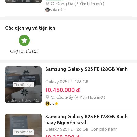
3 tháng trước
1
Q. Đống Đa
(
P. Kim Liên
mới)
6
đã bán
Các dịch vụ và tiện ích
Chợ Tốt Ưu Đãi
Samsung Galaxy S25 FE 128GB Xanh
Galaxy S25 FE
128 GB
Tin hết hạn
10.450.000 đ
Q. Cầu Giấy
(
P. Yên Hòa
mới)
3 tháng trước
1
N
5.0
Samsung Galaxy S25 FE 128GB Xanh
navy Nguyên seal
Galaxy S25 FE
128 GB
Còn bảo hành
Tin hết hạn