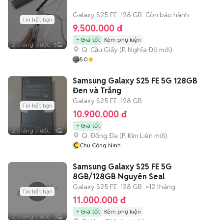
Galaxy S25 FE
128 GB
Còn bảo hành
Tin hết hạn
9.500.000 đ
Giá tốt
Kèm phụ kiện
2 tháng trước
5
Q. Cầu Giấy
(
P. Nghĩa Đô
mới)
5.0
Samsung Galaxy S25 FE 5G 128GB
Đen và Trắng
Galaxy S25 FE
128 GB
Tin hết hạn
10.900.000 đ
Giá tốt
2 tháng trước
1
Q. Đống Đa
(
P. Kim Liên
mới)
C
Chu Công Ninh
Samsung Galaxy S25 FE 5G
8GB/128GB Nguyên Seal
Galaxy S25 FE
128 GB
>12 tháng
Tin hết hạn
11.000.000 đ
Giá tốt
Kèm phụ kiện
2 tháng trước
3