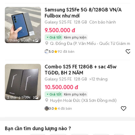
Samsung S25Fe 5G 8/128GB VN/A
Fullbox như mới
Galaxy S25 FE
128 GB
Còn bảo hành
9.500.000 đ
Giá tốt
Kèm phụ kiện
1 tháng trước
6
Q. Đống Đa
(
P. Văn Miếu - Quốc Tử Giám
mới)
5.0
92
đã bán
Combo S25 FE 128GB + sac 45w
TGDĐ, BH 2 NĂM
Galaxy S25 FE
128 GB
>12 tháng
10.500.000 đ
Giá tốt
Kèm phụ kiện
2 tháng trước
2
Huyện Hoài Đức
(
Xã Sơn Đồng
mới)
3.0
4
đã bán
Bạn cần tìm
dung lượng
nào ?