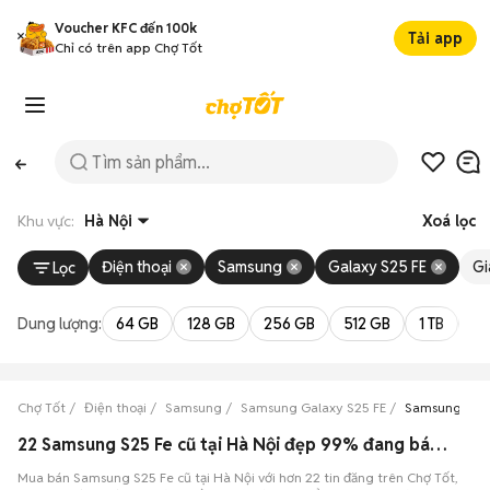
Voucher KFC đến 100k
Tải app
Chỉ có trên app Chợ Tốt
Khu vực:
Hà Nội
Xoá lọc
Điện thoại
Samsung
Galaxy S25 FE
Gi
Lọc
Dung lượng:
64 GB
128 GB
256 GB
512 GB
1 TB
2 
Chợ Tốt
Điện thoại
Samsung
Samsung Galaxy S25 FE
Samsung Gala
22 Samsung S25 Fe cũ tại Hà Nội đẹp 99% đang bán 08/2026
Mua bán Samsung S25 Fe cũ tại Hà Nội với hơn 22 tin đăng trên Chợ Tốt,