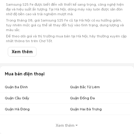
Samsung S25 Fe được biết đến với thiết kế sang trọng, công nghệ hiện
đại và hiệu suất ấn tượng. Tại Hà Nội, dòng máy này luôn được săn đón
nhờ độ bền cao và trải nghiệm mượt mà.
Trong tháng 08, giá Samsung S25 Fe cũ tại Hà Nội có xu hướng giảm,
tuy nhiên mức giá cụ thể sẽ thay đổi tuỳ vào tình trạng, dung lượng và
màu sắc.
Để theo dõi giá và thị trường mua bán tại Hà Nội, hãy thường xuyên cập
nhật thông tin trên Chợ Tốt.
Lưu ý:
Mức giá dựa trên các tin đăng tại Chợ Tốt, chỉ mang tính chất tham
Xem thêm
khảo. Giá Samsung S25 Fe cũ sẽ phụ thuộc vào tình trạng, phiên bản và các
thoả thuận khi mua bán.
Mua bán Samsung S25 Fe cũ tại Hà Nội
Mua bán điện thoại
Chợ Tốt có 22 tin đăng bán, mua Samsung S25 Fe cũ tại Hà Nội với nhiều
khoảng giá giúp người dùng dễ dàng tìm kiếm và so sánh giá cả.
Chợ Tốt - Nơi mua bán Samsung S25 Fe cũ tại Hà Nội giá tốt nhất!
Quận Ba Đình
Quận Bắc Từ Liêm
Giá Samsung S25 Fe cũ tại Hà Nội có rẻ hơn nơi khác
Quận Cầu Giấy
Quận Đống Đa
không?
Quận Hà Đông
Quận Hai Bà Trưng
Tại Hà Nội, chúng tôi ghi nhận khoảng 22 tin đăng rao bán Samsung S25
Fe cũ. Đây là thị trường trọng điểm giúp bạn dễ dàng tìm kiếm những
chiếc máy chất lượng với đầy đủ phụ kiện đi kèm.
Xem thêm
Xét về giá cả,
Samsung S25 Fe cũ tại Hà Nội
đang giữ mức giá tốt. Nếu
so với
Samsung S25 Fe cũ tại TP.HCM
(giá cạnh tranh), sự chênh lệch là