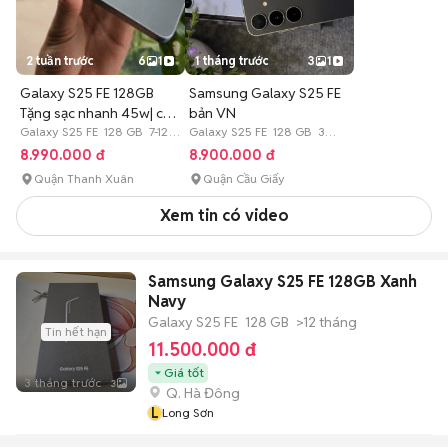
2 tuần trước
6
1
1 tháng trước
3
1
Galaxy S25 FE 128GB
Samsung Galaxy S25 FE
Tặng sạc nhanh 45w| có
bản VN
trả góp
Galaxy S25 FE 128 GB 7-12
Galaxy S25 FE 128 GB 3
tháng
tháng
8.990.000 đ
8.900.000 đ
Quận Thanh Xuân
Quận Cầu Giấy
Xem tin có video
Samsung Galaxy S25 FE 128GB Xanh
Navy
Galaxy S25 FE
128 GB
>12 tháng
Tin hết hạn
11.500.000 đ
Giá tốt
3 tháng trước
3
Q. Hà Đông
L
Long Sơn