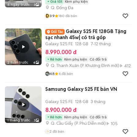
Giá tốt
Kèm phụ kiện
6 ngày trước
3
Q. Đống Đa
D
3.9
180
đã bán
Galaxy S25 FE 128GB Tặng
sạc nhanh 45w| có trả góp
Galaxy S25 FE
128 GB
7-12 tháng
8.990.000 đ
Rẻ hơn
Kèm phụ kiện
Có đổi trả
2 tuần trước
6
Q. Thanh Xuân
(
P. Khương Đình
mới)
412
4.8
4
đã bán
Samsung Galaxy S25 FE bản VN
Galaxy S25 FE
128 GB
3 tháng
8.900.000 đ
Rẻ hơn
Kèm phụ kiện
Có đổi trả
1 tháng trước
3
Q. Cầu Giấy
(
P. Phú Diễn
mới)
105
2
đã bán