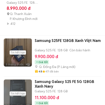
nhanh 45w| có trả
Galaxy S25 FE
128
GB
7-12 tháng
8.990.000 đ
góp
Q. Thanh Xuân
P. Khương Đình mới
412
Samsung S25FE 128GB Xanh Việt Nam
Galaxy S25 FE
128 GB
Còn bảo hành
Tin hết hạn
9.900.000 đ
Giá tốt
3 tháng trước
4
Q. Đống Đa
(
P. Láng
mới)
4.8
471
đã bán
Samsung Galaxy S25 FE 5G 128GB
Xanh Navy
Galaxy S25 FE
128 GB
Tin hết hạn
11.100.000 đ
Giá tốt