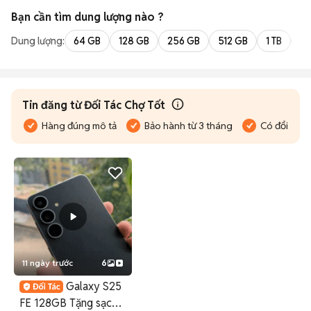
Bạn cần tìm
dung lượng
nào ?
Dung lượng:
64 GB
128 GB
256 GB
512 GB
1 TB
2 
Tin đăng từ Đối Tác Chợ Tốt
Hàng đúng mô tả
Bảo hành từ 3 tháng
Có đổi trả
11 ngày trước
6
Galaxy S25
FE 128GB Tặng sạc