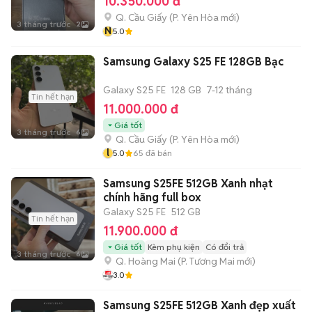
10.350.000 đ
Q. Cầu Giấy
(
P. Yên Hòa
mới)
3 tháng trước
2
N
5.0
Samsung Galaxy S25 FE 128GB Bạc
Galaxy S25 FE
128 GB
7-12 tháng
Tin hết hạn
11.000.000 đ
Giá tốt
3 tháng trước
6
Q. Cầu Giấy
(
P. Yên Hòa
mới)
l
5.0
65
đã bán
Samsung S25FE 512GB Xanh nhạt
chính hãng full box
Galaxy S25 FE
512 GB
Tin hết hạn
11.900.000 đ
Giá tốt
Kèm phụ kiện
Có đổi trả
3 tháng trước
6
Q. Hoàng Mai
(
P. Tương Mai
mới)
3.0
Samsung S25FE 512GB Xanh đẹp xuất