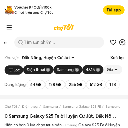
Voucher KFC đến 100k
Tải app
Chỉ có trên app Chợ Tốt
Khu vực:
Đắk Nông, Huyện Cư Jút
Xoá lọc
Điện thoại
Samsung
4815
Giá
Lọc
Dung lượng:
64 GB
128 GB
256 GB
512 GB
1 TB
2 
Chợ Tốt
Điện thoại
Samsung
Samsung Galaxy S25 FE
Samsung Gala
0 Samsung Galaxy S25 Fe ở Huyện Cư Jút, Đắk Nông máy bền đẹp đang bán 08/2026
Hiện có hơn 0 lựa chọn mua bán
Galaxy S25 Fe ở Huyện
Samsung