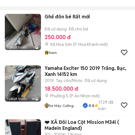
Ghế đôn bé Rất mới
Đã sử dụng
Đồ cho bé
250.000 đ
Xã Hòa Sơn
(
P. Hòa Khánh
mới)
1 phút trước
1
N
Nam
Yamaha Exciter 150 2019 Trắng, Bạc,
Xanh 14152 km
2019
Tay côn/Moto
Đã sử dụng
18.500.000 đ
Phường 5
(
P. An Nhơn
mới)
1 phút trước
10
1729
đã
4.6
Xe Máy Cường
bán
Phát
❤️ XÃ Đôi Loa Cột Mission M34i (
Madein England)
101 - 300W
1 tháng