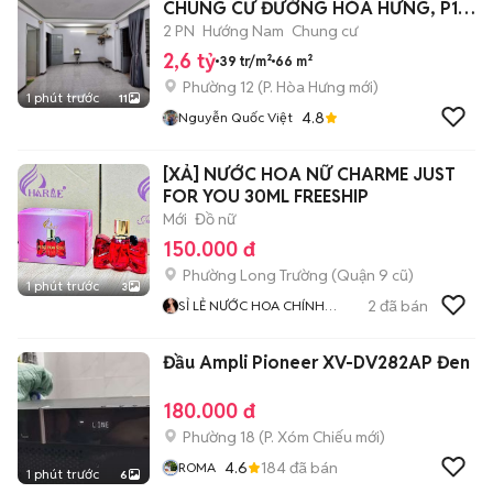
CHUNG CƯ ĐƯỜNG HÒA HƯNG, P12,
Q10
2 PN
Hướng Nam
Chung cư
2,6 tỷ
39 tr/m²
66 m²
Phường 12
(
P. Hòa Hưng
mới)
1 phút trước
11
4.8
Nguyễn Quốc Việt
[XẢ] NƯỚC HOA NỮ CHARME JUST
FOR YOU 30ML FREESHIP
Mới
Đồ nữ
150.000 đ
Phường Long Trường (Quận 9 cũ)
1 phút trước
3
2
đã bán
SỈ LẺ NƯỚC HOA CHÍNH
HÃNG
Đầu Ampli Pioneer XV-DV282AP Đen
180.000 đ
Phường 18
(
P. Xóm Chiếu
mới)
4.6
184
đã bán
ROMA
1 phút trước
6