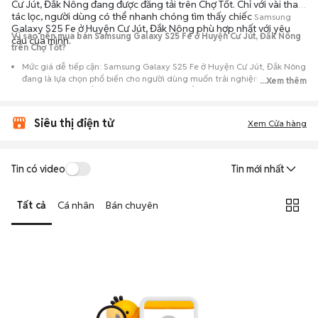
Cư Jút, Đắk Nông đang được đăng tải trên Chợ Tốt. Chỉ với vài thao
tác lọc, người dùng có thể nhanh chóng tìm thấy chiếc
Samsung
Galaxy S25 Fe ở Huyện Cư Jút, Đắk Nông phù hợp nhất với yêu
Vì sao nên mua bán Samsung Galaxy S25 Fe ở Huyện Cư Jút, Đắk Nông
cầu của mình.
trên Chợ Tốt?
Mức giá dễ tiếp cận: Samsung Galaxy S25 Fe ở Huyện Cư Jút, Đắk Nông
đang là lựa chọn phổ biến cho người dùng muốn trải nghiệm dòng máy
...Xem thêm
này với chi phí thấp hơn so với khi mới ra mắt.
Nguồn cung phong phú: Dễ dàng tìm thấy
Samsung
Galaxy S25 Fe ở
Siêu thị điện tử
Huyện Cư Jút, Đắk Nông từ nhiều cá nhân muốn lên đời máy, mang đến
Xem Cửa hàng
đa dạng sự lựa chọn về tình trạng bảo hành, hình thức máy và màu sắc.
Giao dịch minh bạch: Việc gặp gỡ trực tiếp giúp người mua
Tin có video
Tin mới nhất
đánh giá chính xác hiệu năng thực tế của máy so với mô tả trên
tin đăng.
Tất cả
Cá nhân
Bán chuyên
Mua bán linh hoạt: Hai bên có thể chủ động thỏa thuận giá cả và
địa điểm giao nhận, chốt giao dịch nhanh chóng khi đạt được
tiếng nói chung.