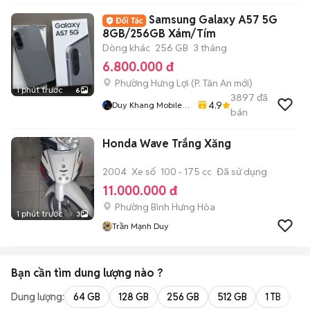
Samsung Galaxy A57 5G
8GB/256GB Xám/Tím
Dòng khác
256 GB
3 tháng
6.800.000 đ
Phường Hưng Lợi
(
P. Tân An
mới)
1 phút trước
6
3897
đã
4.9
Duy Khang Mobile
bán
Cần Thơ
Honda Wave Trắng Xăng
2004
Xe số
100 - 175 cc
Đã sử dụng
11.000.000 đ
Phường Bình Hưng Hòa
1 phút trước
3
Trần Mạnh Duy
Bạn cần tìm
dung lượng
nào ?
Dung lượng:
64 GB
128 GB
256 GB
512 GB
1 TB
2 