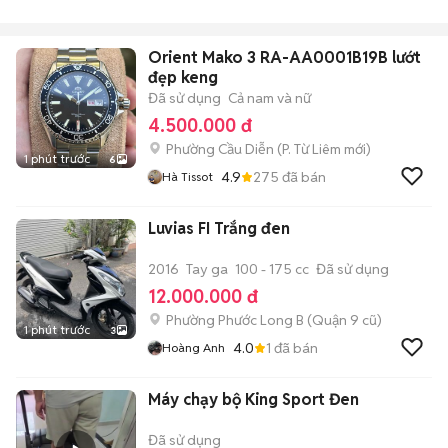
Orient Mako 3 RA-AA0001B19B lướt
đẹp keng
Đã sử dụng
Cả nam và nữ
4.500.000 đ
Phường Cầu Diễn
(
P. Từ Liêm
mới)
1 phút trước
6
4.9
275
đã bán
Hà Tissot
Luvias FI Trắng đen
2016
Tay ga
100 - 175 cc
Đã sử dụng
12.000.000 đ
Phường Phước Long B (Quận 9 cũ)
1 phút trước
3
4.0
1
đã bán
Hoàng Anh
Máy chạy bộ King Sport Đen
Đã sử dụng