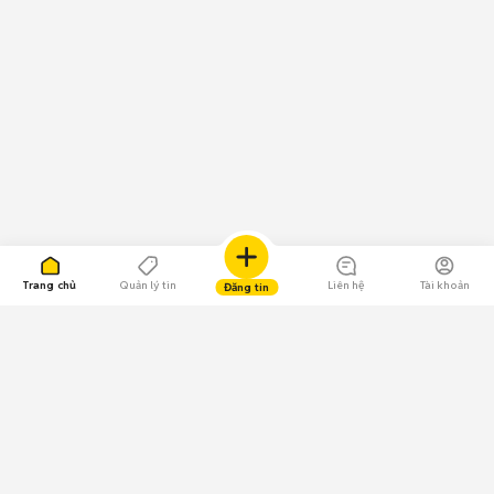
Trang chủ
Quản lý tin
Liên hệ
Tài khoản
Đăng tin
109.000 Bình chọn
Tải ứng dụng Chợ Tốt