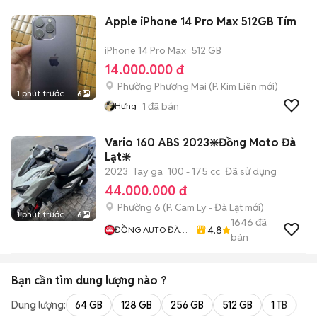
Apple iPhone 14 Pro Max 512GB Tím
iPhone 14 Pro Max
512 GB
14.000.000 đ
Phường Phương Mai
(
P. Kim Liên
mới)
1 phút trước
6
1
đã bán
Hưng
Vario 160 ABS 2023❇️Đồng Moto Đà
Lạt❇️
2023
Tay ga
100 - 175 cc
Đã sử dụng
44.000.000 đ
Phường 6
(
P. Cam Ly - Đà Lạt
mới)
1 phút trước
6
1646
đã
4.8
ĐỒNG AUTO ĐÀ
bán
LẠT
Bạn cần tìm
dung lượng
nào ?
Dung lượng:
64 GB
128 GB
256 GB
512 GB
1 TB
2 