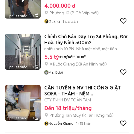
4.000.000 đ
Phường 10
(
P. Gò Vấp
mới)
1 phút trước
5
Q
1
đã bán
Quang
Chính Chủ Bán Dãy Trọ 24 Phòng, Đức
Hoà Tây Ninh 500m2
nhiều hơn 10 PN
Nhà mặt phố, mặt tiền
5,5 tỷ
11 tr/m²
500 m²
Xã Lộc Giang
(
Xã An Ninh
mới)
1 phút trước
9
Mai Bưởi
CẦN TUYỂN 6 NV THI CÔNG GIẶT
SOFA - THẢM - NỆM ..
CTY TNHH DV TOÀN TÂM
Đến 18 triệu/tháng
Phường Tân Quy
(
P. Tân Hưng
mới)
1 phút trước
6
N
1
đã bán
Nguyễn Khang