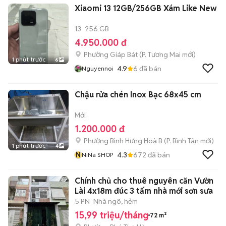
Xiaomi 13 12GB/256GB Xám Like New
13
256 GB
4.950.000 đ
Phường Giáp Bát
(
P. Tương Mai
mới)
1 phút trước
6
4.9
6
đã bán
Nguyennoi
Chậu rửa chén Inox Bạc 68x45 cm
Mới
1.200.000 đ
Phường Bình Hưng Hoà B
(
P. Bình Tân
mới)
1 phút trước
4
N
4.3
672
đã bán
NiNa SHOP
Chính chủ cho thuê nguyên căn Vườn
Lài 4x18m đúc 3 tấm nhà mới sơn sưa
5 PN
Nhà ngõ, hẻm
15,99 triệu/tháng
72 m²