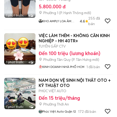
5.800.000 đ
Phường 1
(
P. Hạnh Thông
mới)
1 phút trước
6
255
đã
4.6
KHO AMPLY LOA ÂM
bán
THANH BÃI XỊN GIÁ RẺ
MR THẮNG
VIỆC LÀM THÊM - KHÔNG CẦN KINH
NGHIỆP - HH 40TR+
TUYỂN GẤP CTV
Đến 100 triệu (lương khoán)
Phường Tân Quy
(
P. Tân Hưng
mới)
1 phút trước
6
1
đã bán
KINH DOANH NHÀ PHỐ HCM
NAM DỌN VỆ SINH NỘI THẤT OTO +
KỸ THUẬT OTO
PHÚC VIỆT AUTO
Đến 15 triệu/tháng
Phường Thới An
1 phút trước
1
172
đã bán
Phúc Việt Auto Quận 12