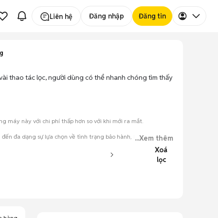
Đăng nhập
Đăng tin
Liên hệ
ng
vài thao tác lọc, người dùng có thể nhanh chóng tìm thấy
máy này với chi phí thấp hơn so với khi mới ra mắt.
đến đa dạng sự lựa chọn về tình trạng bảo hành, hình thức máy
...Xem thêm
Xoá
lọc
đăng.
tiếng nói chung.
a hàng