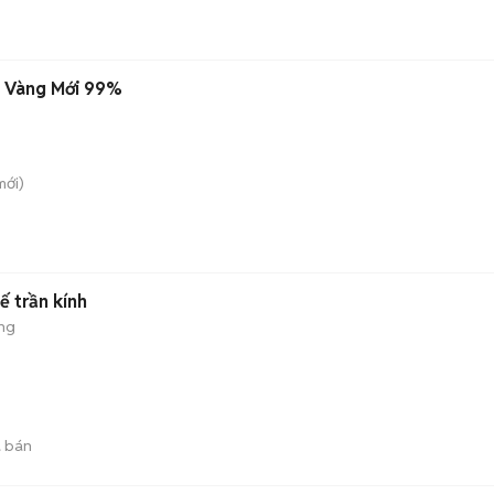
u Vàng Mới 99%
ới)
ế trần kính
ng
 bán