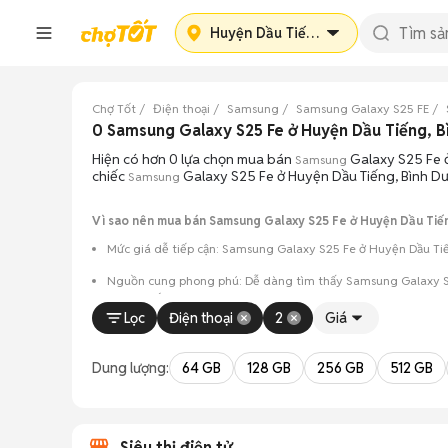
Huyện Dầu Tiếng
Chợ Tốt
Điện thoại
Samsung
Samsung Galaxy S25 FE
0 Samsung Galaxy S25 Fe ở Huyện Dầu Tiếng, 
Hiện có hơn 0 lựa chọn mua bán
Galaxy S25 Fe ở
Samsung
chiếc
Galaxy S25 Fe ở Huyện Dầu Tiếng, Bình Dư
Samsung
Vì sao nên mua bán Samsung Galaxy S25 Fe ở Huyện Dầu Tiến
Mức giá dễ tiếp cận: Samsung Galaxy S25 Fe ở Huyện Dầu Tiế
Nguồn cung phong phú: Dễ dàng tìm thấy
Samsung
Galaxy S
và màu sắc.
Lọc
Điện thoại
2
Giá
Giao dịch minh bạch: Việc gặp gỡ trực tiếp giúp người 
Mua bán linh hoạt: Hai bên có thể chủ động thỏa thuận
Dung lượng:
64 GB
128 GB
256 GB
512 GB
Siêu thị điện tử