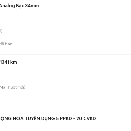
 Analog Bạc 34mm
i)
đã bán
11341 km
 Ma Thuột
mới)
CỘNG HÒA TUYỂN DỤNG 5 PPKD - 20 CVKD