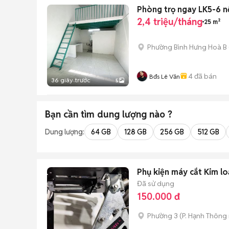
Phòng trọ ngay LK5-6 nố
2,4 triệu/tháng
25 m²
Phường Bình Hưng Hoà B
4
đã bán
Bđs Lê Văn
36 giây trước
5
Bạn cần tìm
dung lượng
nào ?
Dung lượng:
64 GB
128 GB
256 GB
512 GB
Phụ kiện máy cắt Kim lo
Đã sử dụng
150.000 đ
Phường 3
(
P. Hạnh Thông