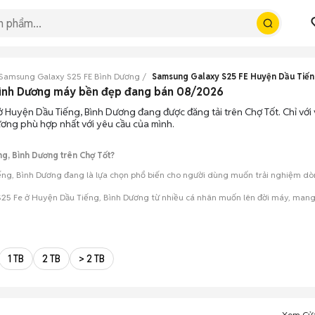
Samsung Galaxy S25 FE Bình Dương
Samsung Galaxy S25 FE Huyện Dầu Tiế
Bình Dương máy bền đẹp đang bán 08/2026
 Huyện Dầu Tiếng, Bình Dương đang được đăng tải trên Chợ Tốt. Chỉ với 
ơng phù hợp nhất với yêu cầu của mình.
g, Bình Dương trên Chợ Tốt?
ng, Bình Dương đang là lựa chọn phổ biến cho người dùng muốn trải nghiệm dòng 
25 Fe ở Huyện Dầu Tiếng, Bình Dương từ nhiều cá nhân muốn lên đời máy, mang 
mua đánh giá chính xác hiệu năng thực tế của máy so với mô tả trên tin 
 giá cả và địa điểm giao nhận, chốt giao dịch nhanh chóng khi đạt được 
1 TB
2 TB
> 2 TB
Xem Cử