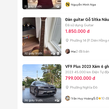
N
Nguyễn Minh Nga
31 giây trước
1
Đàn guitar Gỗ Sitka Nâ
Đã sử dụng
Guitar
1.850.000 đ
Phường 14
(
P. Diên Hồng
m
2
đã bán
Mai
32 giây trước
6
VF9 Plus 2023 Xám 6 gh
2023
45.000 km
Điện
Tự độ
799.000.000 đ
Phường Nghĩa Đô
5.0
10
đã
Trần Huy Hoàng
36 giây trước
8