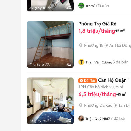
1
đã bán
Tram
39 giây trước
4
Phòng Trọ Giá Rẻ
1,8 triệu/tháng
15 m²
Phường 15
(
P. An Hội Đôn
T
5
đã bán
Thân Văn Cường
41 giây trước
3
Căn Hộ Quận 1 
1 PN
Căn hộ dịch vụ, mini
6,5 triệu/tháng
45 m²
Phường Đa Kao
(
P. Tân Đị
27
đã bán
Triệu Quý Nhi
43 giây trước
8