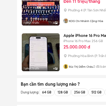
Đến 11 triệu/tháng
Phường 4
(
P. Tân Sơn Nhấ
KOG Chi Nhánh Cộng Hòa
1 phút trước
6
Apple iPhone 16 Pro M
iPhone 16 Pro Max
256 GB
25.000.000 đ
Phường Hòa Bình
(
P. Trấn
B
2
đã bá
Bùi Thị Diễm Châu
1 phút trước
6
Bạn cần tìm
dung lượng
nào ?
Dung lượng:
64 GB
128 GB
256 GB
512 GB