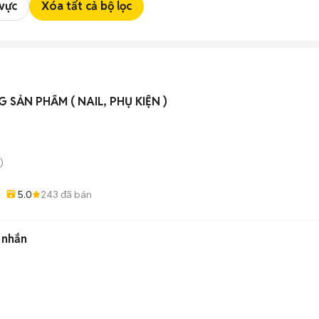
 vực
Xóa tất cả bộ lọc
SẢN PHẨM ( NAIL, PHỤ KIỆN )
)
5.0
243
đã bán
n nhắn