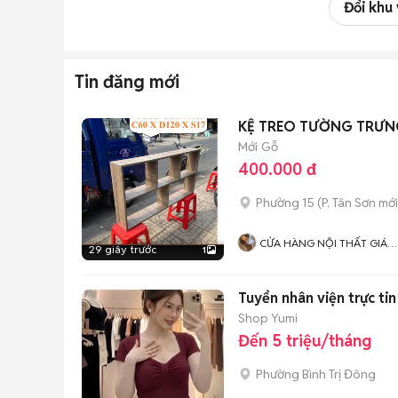
Đổi khu
Tin đăng mới
KỆ TREO TƯỜNG TRƯNG 
Mới
Gỗ
400.000 đ
Phường 15
(
P. Tân Sơn
mới
CỬA HÀNG NỘI THẤT GIÁ
29 giây trước
1
XƯỞNG 77
Tuyển nhân viện trực ti
Shop Yumi
Đến 5 triệu/tháng
Phường Bình Trị Đông