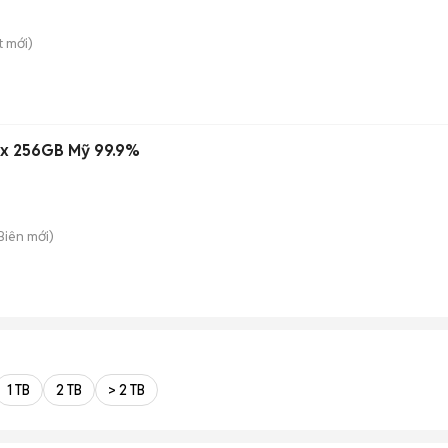
t
mới)
ax 256GB Mỹ 99.9%
 Biên
mới)
n
1 TB
2 TB
> 2 TB