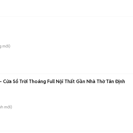
g
mới)
- Cửa Sổ Trời Thoáng Full Nội Thất Gần Nhà Thờ Tân Định
nh
mới)