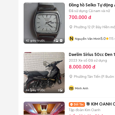
Đồng hồ Seiko Tự động
Đã sử dụng
Cả nam và nữ
700.000 đ
Phường 12
(
P. Bảy Hiền
mớ
N
5.0
115
Nguyễn Văn Minh
42 giây trước
6
Daelim Sirius 50cc Đen 
2023
Xe số
Đã sử dụng
8.000.000 đ
Phường Tân Tiến
(
P. Buôn
m
Minh Anh
44 giây trước
2
🎯 KIM OANH 
Tập đoàn Kim Oanh