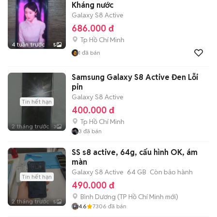
Kháng nước
Galaxy S8 Active
686.000 đ
Tp Hồ Chí Minh
4 tuần trước
5
1
đã bán
Samsung Galaxy S8 Active Đen Lỗi
pin
Galaxy S8 Active
Tin hết hạn
400.000 đ
Tp Hồ Chí Minh
2 tháng trước
3
3
đã bán
SS s8 active, 64g, cấu hình OK, ám
màn
Galaxy S8 Active
64 GB
Còn bảo hành
Tin hết hạn
490.000 đ
Bình Dương
(
TP Hồ Chí Minh
mới)
2 tháng trước
5
4.6
7306
đã bán