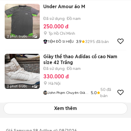
Under Amour áo M
Đã sử dụng
Đồ nam
250.000 đ
Tp Hồ Chí Minh
2 phút trước
3
3.9
3295
đã bán
TIỆM ĐỒ SI HIỆU
Giày thể thao Adidas cổ cao Nam
size 42 Trắng
Đã sử dụng
Đồ nam
330.000 đ
Hà Nội
2 phút trước
6
50
đã
5.0
John Phạm Chuyên Giày
bán
2hand
Xem thêm
Giá Samsung S8 Active cũ 08/2026