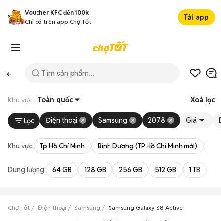
Voucher KFC đến 100k
Tải app
Chỉ có trên app Chợ Tốt
Khu vực:
Toàn quốc
Xoá lọc
Điện thoại
Samsung
2078
Giá
Lọc
Khu vực:
Tp Hồ Chí Minh
Bình Dương (TP Hồ Chí Minh mới)
Bà 
Dung lượng:
64 GB
128 GB
256 GB
512 GB
1 TB
2 
Chợ Tốt
Điện thoại
Samsung
Samsung Galaxy S8 Active