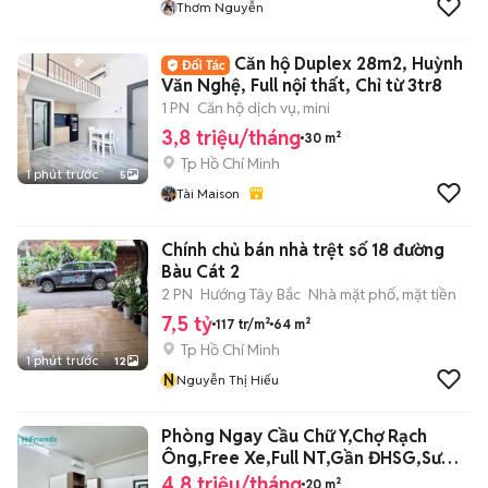
Thơm Nguyễn
Căn hộ Duplex 28m2, Huỳnh
Văn Nghệ, Full nội thất, Chỉ từ 3tr8
1 PN
Căn hộ dịch vụ, mini
3,8 triệu/tháng
30 m²
Tp Hồ Chí Minh
1 phút trước
5
Tài Maison
Chính chủ bán nhà trệt số 18 đường
Bàu Cát 2
2 PN
Hướng Tây Bắc
Nhà mặt phố, mặt tiền
7,5 tỷ
117 tr/m²
64 m²
Tp Hồ Chí Minh
1 phút trước
12
N
Nguyễn Thị Hiếu
Phòng Ngay Cầu Chữ Y,Chợ Rạch
Ông,Free Xe,Full NT,Gần ĐHSG,Sư
Phạm
4,8 triệu/tháng
20 m²