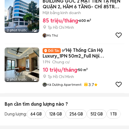
BUILDING GÓC 2 MẶT TIỀN TẠ HIỆN
QUẬN 2, HẦM 6 TẦNG- CHỈ 85TR
600M2
Mặt bằng kinh doanh
85 triệu/tháng
600 m²
Tp Hồ Chí Minh
2 phút trước
3
Ms Thư
✅Hệ Thống Căn Hộ
Luxury_1PN 50m2_Full Nội
thất_Phạm Viết Chánh✅
1 PN
Chung cư
10 triệu/tháng
50 m²
Tp Hồ Chí Minh
2 phút trước
7
3.7
Hà Dương Apartment
Bạn cần tìm
dung lượng
nào ?
Dung lượng:
64 GB
128 GB
256 GB
512 GB
1 TB
2 