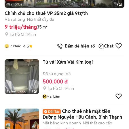
Tin nổi bật
6
+
2
Chính chủ cho thuê VP 35m2 giá 9tr/th
Văn phòng
Nội thất đầy đủ
9 triệu/tháng
35 m²
Tp Hồ Chí Minh
L
4.5
Bấm để hiện số
Chat
Lê Phúc
Tủ vải Xám Vải Kim loại
Đã sử dụng
Vải
500.000 đ
Tp Hồ Chí Minh
1 phút trước
6
M
Mai Lâm
Cho thuê nhà mặt tiền
Đường Nguyễn Hữu Cảnh, Bình Thạnh
Mặt bằng kinh doanh
Nội thất cao cấp