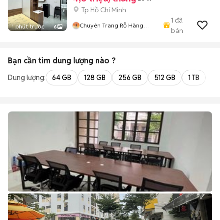
Tp Hồ Chí Minh
1
đã
Chuyên Trang Rỗ Hàng
1 phút trước
6
bán
HIFRIENDZ
Bạn cần tìm
dung lượng
nào ?
Dung lượng:
64 GB
128 GB
256 GB
512 GB
1 TB
2 