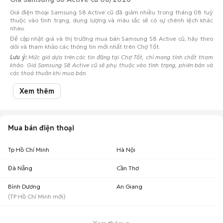
Giá điện thoại Samsung S8 Active cũ đã giảm nhiều trong tháng 08 tuỳ
thuộc vào tình trạng, dung lượng và màu sắc sẽ có sự chênh lệch khác
nhau.
Để cập nhật giá và thị trường mua bán Samsung S8 Active cũ, hãy theo
dõi và tham khảo các thông tin mới nhất trên Chợ Tốt.
Lưu ý:
Mức giá dựa trên các tin đăng tại Chợ Tốt, chỉ mang tính chất tham
khảo. Giá Samsung S8 Active cũ sẽ phụ thuộc vào tình trạng, phiên bản và
các thoả thuận khi mua bán.
Mua bán Samsung S8 Active cũ
Xem thêm
Chợ Tốt có 6 tin đăng bán, mua Samsung S8 Active cũ với nhiều khoảng
giá giúp người dùng dễ dàng tìm kiếm và so sánh giá cả.
Chợ Tốt - Nơi mua bán Samsung S8 Active cũ giá tốt nhất!
Mua bán điện thoại
Tp Hồ Chí Minh
Hà Nội
Đà Nẵng
Cần Thơ
Bình Dương
An Giang
(
TP Hồ Chí Minh
mới)