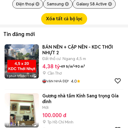
Điện thoại
Samsung
Galaxy S8 Active
Xóa tất cả bộ lọc
Tin đăng mới
BÁN NỀN + CẶP NỀN - KDC THỚI
NHỰT 2
Đất thổ cư
Ngang 4,5 m
4,38 tỷ
49 tr/m²
90 m²
Cần Thơ
1 phút trước
12
4.0
VẠN NHÀ ĐẸP
Gương nhà tắm Kính Sang trọng Gia
đình
Mới
100.000 đ
Tp Hồ Chí Minh
1 phút trước
1