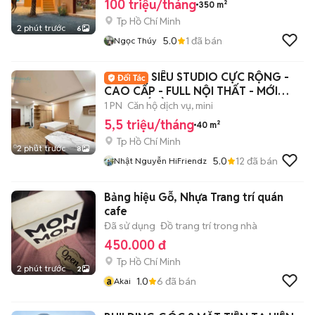
100 triệu/tháng
350 m²
Tp Hồ Chí Minh
2 phút trước
6
5.0
1
đã bán
Ngọc Thúy
SIÊU STUDIO CỰC RỘNG -
CAO CẤP - FULL NỘI THẤT - MỚI
100% KẾ ĐẦM SEN
1 PN
Căn hộ dịch vụ, mini
5,5 triệu/tháng
40 m²
Tp Hồ Chí Minh
2 phút trước
8
5.0
12
đã bán
Nhật Nguyễn HiFriendz
Bảng hiệu Gỗ, Nhựa Trang trí quán
cafe
Đã sử dụng
Đồ trang trí trong nhà
450.000 đ
Tp Hồ Chí Minh
2 phút trước
2
a
1.0
6
đã bán
Akai