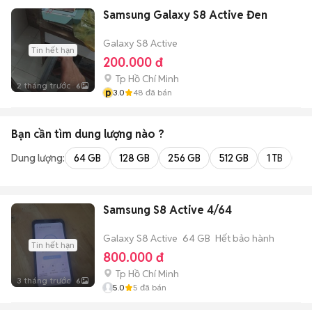
Samsung Galaxy S8 Active Đen
Galaxy S8 Active
Tin hết hạn
200.000 đ
Tp Hồ Chí Minh
2 tháng trước
6
p
3.0
48
đã bán
Bạn cần tìm
dung lượng
nào ?
Dung lượng:
64 GB
128 GB
256 GB
512 GB
1 TB
2 
Samsung S8 Active 4/64
Galaxy S8 Active
64 GB
Hết bảo hành
Tin hết hạn
800.000 đ
Tp Hồ Chí Minh
3 tháng trước
6
5.0
5
đã bán