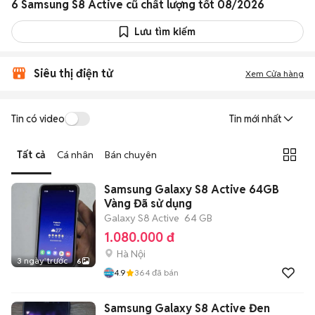
6 Samsung S8 Active cũ chất lượng tốt 08/2026
Lưu tìm kiếm
Siêu thị điện tử
Xem Cửa hàng
Tin có video
Tin mới nhất
Tất cả
Cá nhân
Bán chuyên
Samsung Galaxy S8 Active 64GB
Vàng Đã sử dụng
Galaxy S8 Active
64 GB
1.080.000 đ
Hà Nội
3 ngày trước
6
4.9
364
đã bán
Samsung Galaxy S8 Active Đen