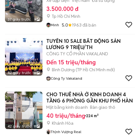
Xe đạp điện
Việt Nam
Đã sử dụng
3.500.000 đ
Tp Hồ Chí Minh
37 giây trước
9
5.0
1963
đã bán
Minh
TUYỂN 10 SALE BẤT ĐỘNG SẢN
LƯƠNG 9 TRIỆU/TH
CÔNG TY CỔ PHẦN VAKALAND
Đến 15 triệu/tháng
Bình Dương
(
TP Hồ Chí Minh
mới)
42 giây trước
6
Công Ty Vakaland
CHO THUÊ NHÀ Ở KINH DOANH 4
TẦNG 6 PHÒNG GẦN KHU PHỐ HÀN
Mặt bằng kinh doanh
Bàn giao thô
40 triệu/tháng
224 m²
Khánh Hòa
42 giây trước
11
Thịnh Vượng Real