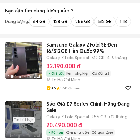
Bạn cần tìm
dung lượng
nào ?
Dung lượng:
64 GB
128 GB
256 GB
512 GB
1 TB
2 
Samsung Galaxy ZFold SE Đen
16/512GB Hàn Quốc 99%
Galaxy Z Fold Special
512 GB
4-6 tháng
32.190.000 đ
Giá tốt
Kèm phụ kiện
Có đổi trả
2 tháng trước
6
Tp Hồ Chí Minh
4.9
568
đã bán
Báo Giá Z7 Series Chính Hãng Đang
Sale
Galaxy Z Fold Special
256 GB
>12 tháng
Tin hết hạn
20.490.000 đ
Rẻ hơn
Kèm phụ kiện
Có quà tặng
1 tháng trước
6
Tp Hồ Chí Minh