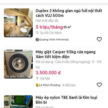
Duplex 2 không gian ngủ full nội thất
cách VLU 500m
Nội thất đầy đủ
5 triệu/tháng
25 m²
Tp Hồ Chí Minh
42 giây trước
5
Quang Vinh Hifriendz
Máy giặt Casper 9.5kg cửa ngang
Xám tiết kiệm điện
Đã sử dụng
Cửa trước (lồng ngang)
9 - 9.9
kg
3.500.000 đ
42 giây trước
1
Hà Nội
L
4
đã bán
Lê Minh Phương
Máy ép nylon TBE Xanh lá Kim loại
Bền bỉ
Đã sử dụng