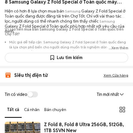
8 Samsung Galaxy Z Fold Special ở Toàn quốc máy bền đẹp đang bán 08/2026
Hiện có hơn 8 lựa chọn mua bán
Galaxy Z Fold Special ở
Samsung
Toàn quốc đang được đăng tải trên Chợ Tốt. Chỉ với vài thao tác
lọc, người dùng có thể nhanh chóng tìm thấy chiếc
Samsung
Galaxy Z Fold Special ở Toàn quốc phù hợp nhất với yêu cầu của
Vì sao nên mua bán Samsung Galaxy Z Fold Special ở Toàn quốc trên
mình.
Chợ Tốt?
Mức giá dễ tiếp cận: Samsung Galaxy Z Fold Special ở Toàn quốc đang
là lựa chọn phổ biến cho người dùng muốn trải nghiệm dòng máy này
...Xem thêm
với chi phí thấp hơn so với khi mới ra mắt.
Lưu tìm kiếm
Nguồn cung phong phú: Dễ dàng tìm thấy
Samsung
Galaxy Z Fold
Special ở Toàn quốc từ nhiều cá nhân muốn lên đời máy, mang đến đa
dạng sự lựa chọn về tình trạng bảo hành, hình thức máy và màu sắc.
Siêu thị điện tử
Xem Cửa hàng
Giao dịch minh bạch: Việc gặp gỡ trực tiếp giúp người mua
đánh giá chính xác hiệu năng thực tế của máy so với mô tả trên
tin đăng.
Tin có video
Tin mới nhất
Mua bán linh hoạt: Hai bên có thể chủ động thỏa thuận giá cả và
địa điểm giao nhận, chốt giao dịch nhanh chóng khi đạt được
Tất cả
Cá nhân
Bán chuyên
tiếng nói chung.
Z Fold 8, Fold 8 Ultra 256GB, 512GB,
1TB SSVN New