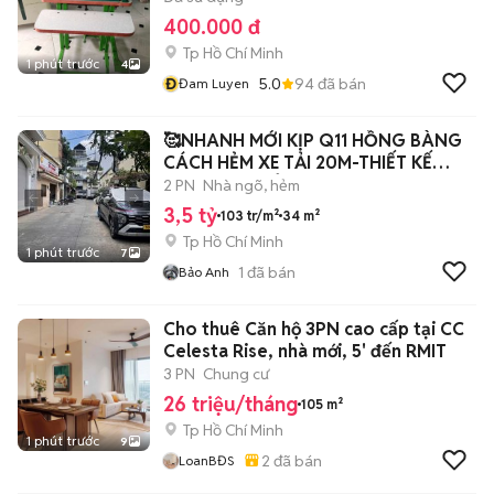
400.000 đ
Tp Hồ Chí Minh
1 phút trước
4
Đ
5.0
94
đã bán
Đam Luyen
🥰NHANH MỚI KỊP Q11 HỒNG BÀNG
CÁCH HẺM XE TẢI 20M-THIẾT KẾ
ĐEP-HƠN 3 TỶ
2 PN
Nhà ngõ, hẻm
3,5 tỷ
103 tr/m²
34 m²
Tp Hồ Chí Minh
1 phút trước
7
1
đã bán
Bảo Anh
Cho thuê Căn hộ 3PN cao cấp tại CC
Celesta Rise, nhà mới, 5' đến RMIT
3 PN
Chung cư
26 triệu/tháng
105 m²
Tp Hồ Chí Minh
1 phút trước
9
2
đã bán
LoanBĐS