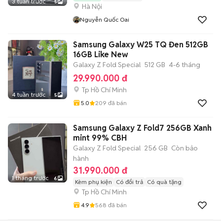
3 tuần trước
5
Hà Nội
Nguyễn Quốc Oai
Samsung Galaxy W25 TQ Đen 512GB
16GB Like New
Galaxy Z Fold Special
512 GB
4-6 tháng
29.990.000 đ
Tp Hồ Chí Minh
4 tuần trước
5
5.0
209
đã bán
Samsung Galaxy Z Fold7 256GB Xanh
mint 99% CBH
Galaxy Z Fold Special
256 GB
Còn bảo
hành
31.990.000 đ
1 tháng trước
6
Kèm phụ kiện
Có đổi trả
Có quà tặng
Tp Hồ Chí Minh
4.9
568
đã bán