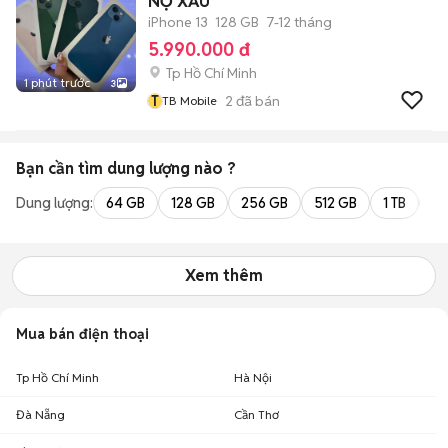
NỢ XẤU
iPhone 13
128 GB
7-12 tháng
5.990.000 đ
Tp Hồ Chí Minh
1 phút trước
3
T
2
đã bán
TB Mobile
Bạn cần tìm
dung lượng
nào ?
Dung lượng:
64 GB
128 GB
256 GB
512 GB
1 TB
2 
Xem thêm
Mua bán điện thoại
Tp Hồ Chí Minh
Hà Nội
Đà Nẵng
Cần Thơ