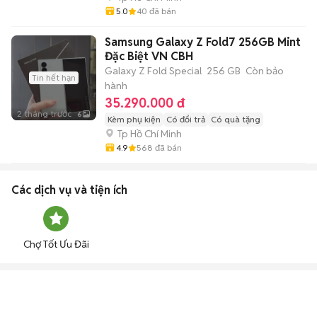
5.0
40
đã bán
Samsung Galaxy Z Fold7 256GB Mint
Đặc Biệt VN CBH
Galaxy Z Fold Special
256 GB
Còn bảo
Tin hết hạn
hành
35.290.000 đ
2 tháng trước
6
Kèm phụ kiện
Có đổi trả
Có quà tặng
Tp Hồ Chí Minh
4.9
568
đã bán
Các dịch vụ và tiện ích
Chợ Tốt Ưu Đãi