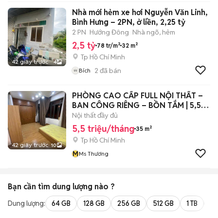
Nhà mới hẻm xe hơi Nguyễn Văn Linh,
Bình Hưng – 2PN, ở liền, 2,25 tỷ
2 PN
Hướng Đông
Nhà ngõ, hẻm
2,5 tỷ
78 tr/m²
32 m²
Tp Hồ Chí Minh
42 giây trước
4
2
đã bán
Bích
PHÒNG CAO CẤP FULL NỘI THẤT –
BAN CÔNG RIÊNG – BỒN TẮM | 5,5
TRIỆU
Nội thất đầy đủ
5,5 triệu/tháng
35 m²
Tp Hồ Chí Minh
42 giây trước
10
M
Ms Thương
Bạn cần tìm
dung lượng
nào ?
Dung lượng:
64 GB
128 GB
256 GB
512 GB
1 TB
2 