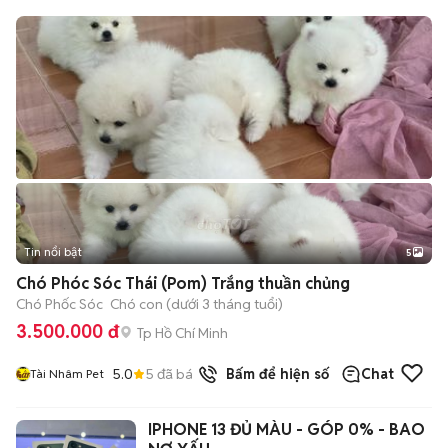
Tin nổi bật
5
Chó Phóc Sóc Thái (Pom) Trắng thuần chủng
Chó Phốc Sóc
Chó con (dưới 3 tháng tuổi)
3.500.000 đ
Tp Hồ Chí Minh
5.0
5
đã bán
Bấm để hiện số
Chat
Tài Nhâm Pet
IPHONE 13 ĐỦ MÀU - GÓP 0% - BAO