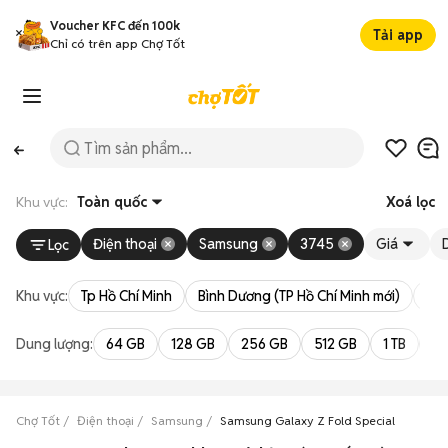
Voucher KFC đến 100k
Tải app
Chỉ có trên app Chợ Tốt
Khu vực:
Toàn quốc
Xoá lọc
Điện thoại
Samsung
3745
Giá
Lọc
Khu vực:
Tp Hồ Chí Minh
Bình Dương (TP Hồ Chí Minh mới)
Bà 
Dung lượng:
64 GB
128 GB
256 GB
512 GB
1 TB
2 
Chợ Tốt
Điện thoại
Samsung
Samsung Galaxy Z Fold Special