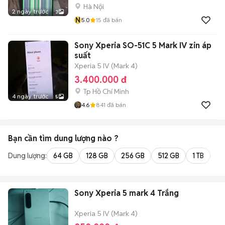
Hà Nội
2 ngày trước
3
N
5.0
15
đã bán
Sony Xperia SO-51C 5 Mark IV zin áp
suất
Xperia 5 IV (Mark 4)
3.400.000 đ
Tp Hồ Chí Minh
4 ngày trước
5
4.6
841
đã bán
Bạn cần tìm
dung lượng
nào ?
Dung lượng:
64 GB
128 GB
256 GB
512 GB
1 TB
2 
Sony Xperia 5 mark 4 Trắng
Xperia 5 IV (Mark 4)