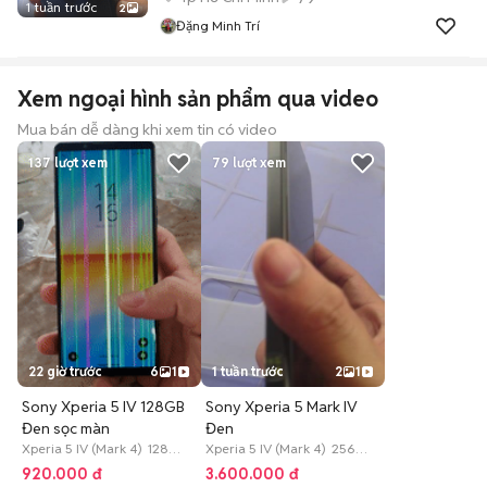
1 tuần trước
2
Đặng Minh Trí
Xem ngoại hình sản phẩm qua video
Mua bán dễ dàng khi xem tin có video
137
lượt xem
79
lượt xem
22 giờ trước
6
1
1 tuần trước
2
1
Sony Xperia 5 IV 128GB
Sony Xperia 5 Mark IV
Đen sọc màn
Đen
Xperia 5 IV (Mark 4) 128
Xperia 5 IV (Mark 4) 256
GB Hết bảo hành
GB 3 tháng
920.000 đ
3.600.000 đ