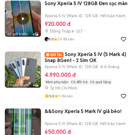
Sony Xperia 5 IV 128GB Đen sọc màn
Xperia 5 IV (Mark 4)
128 GB
Hết bảo hành
920.000 đ
Đồng Tháp
137
22 giờ trước
6
5.0
29
đã bán
Sony Xperia 5 IV (5 Mark 4)
Snap 8Gen1 - 2 Sim OK
Xperia 5 IV (Mark 4)
128 GB
4-6 tháng
4.990.000 đ
Kèm phụ kiện
Có đổi trả
Có quà tặng
2 ngày trước
6
Tp Hồ Chí Minh
5.0
11
đã bán
&&Sony Xperia 5 Mark IV giá bèo!
Xperia 5 IV (Mark 4)
128 GB
Hết bảo hành
650.000 đ