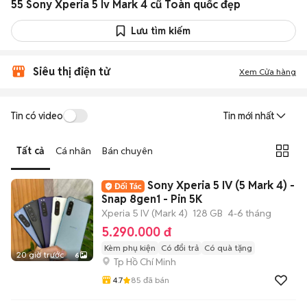
55 Sony Xperia 5 Iv Mark 4 cũ Toàn quốc đẹp
Lưu tìm kiếm
Siêu thị điện tử
Xem Cửa hàng
Tin có video
Tin mới nhất
Tất cả
Cá nhân
Bán chuyên
Sony Xperia 5 IV (5 Mark 4) -
Snap 8gen1 - Pin 5K
Xperia 5 IV (Mark 4)
128 GB
4-6 tháng
5.290.000 đ
Kèm phụ kiện
Có đổi trả
Có quà tặng
20 giờ trước
6
Tp Hồ Chí Minh
4.7
85
đã bán