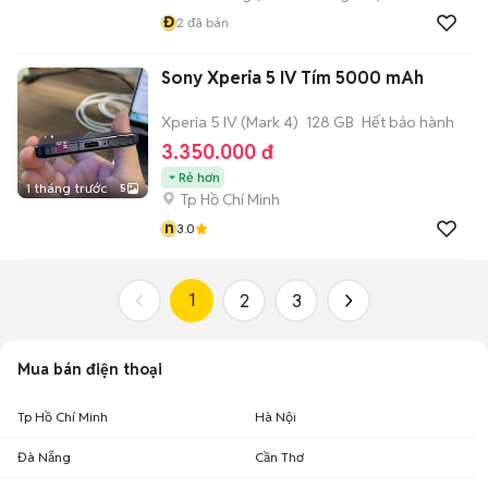
Đ
2
đã bán
Sony Xperia 5 IV Tím 5000 mAh
Xperia 5 IV (Mark 4)
128 GB
Hết bảo hành
3.350.000 đ
Rẻ hơn
1 tháng trước
5
Tp Hồ Chí Minh
n
3.0
1
2
3
Mua bán điện thoại
Tp Hồ Chí Minh
Hà Nội
Đà Nẵng
Cần Thơ