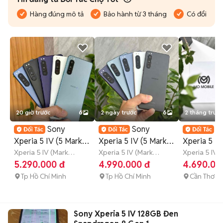
Hàng đúng mô tả
Bảo hành từ 3 tháng
Có đổi trả
20 giờ trước
6
2 ngày trước
6
2 tháng trước
Sony
Sony
S
Xperia 5 IV (5 Mark
Xperia 5 IV (5 Mark
Xperia 5 I
4) - Snap 8gen1 - Pin
Xperia 5 IV (Mark
4) Snap 8Gen1 - 2
Xperia 5 IV (Mark
0Đ
Xperia 5 IV 
4)
128 GB
4-6 tháng
4)
128 GB
4-6 tháng
5.290.000 đ
4.990.000 đ
4.690.00
5K
Sim OK
Tp Hồ Chí Minh
Tp Hồ Chí Minh
Cần Thơ
Sony Xperia 5 IV 128GB Đen