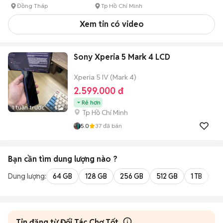
Đồng Tháp
Tp Hồ Chí Minh
Xem tin có video
Sony Xperia 5 Mark 4 LCD
Xperia 5 IV (Mark 4)
2.599.000 đ
Rẻ hơn
1 tuần trước
5
Tp Hồ Chí Minh
5.0
37
đã bán
Bạn cần tìm
dung lượng
nào ?
Dung lượng:
64 GB
128 GB
256 GB
512 GB
1 TB
2 
Tin đăng từ Đối Tác Chợ Tốt