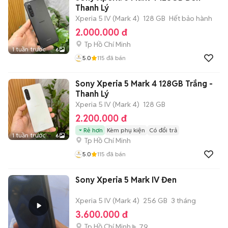
Thanh Lý
Xperia 5 IV (Mark 4)
128 GB
Hết bảo hành
2.000.000 đ
Tp Hồ Chí Minh
1 tuần trước
6
5.0
115
đã bán
Sony Xperia 5 Mark 4 128GB Trắng -
Thanh Lý
Xperia 5 IV (Mark 4)
128 GB
2.200.000 đ
Rẻ hơn
Kèm phụ kiện
Có đổi trả
1 tuần trước
6
Tp Hồ Chí Minh
5.0
115
đã bán
Sony Xperia 5 Mark IV Đen
Xperia 5 IV (Mark 4)
256 GB
3 tháng
3.600.000 đ
Tp Hồ Chí Minh
79