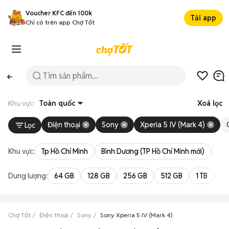
Voucher KFC đến 100k
Tải app
Chỉ có trên app Chợ Tốt
Khu vực:
Toàn quốc
Xoá lọc
Điện thoại
Sony
Xperia 5 IV (Mark 4)
Lọc
Khu vực:
Tp Hồ Chí Minh
Bình Dương (TP Hồ Chí Minh mới)
Bà 
Dung lượng:
64 GB
128 GB
256 GB
512 GB
1 TB
2 
Chợ Tốt
Điện thoại
Sony
Sony Xperia 5 IV (Mark 4)