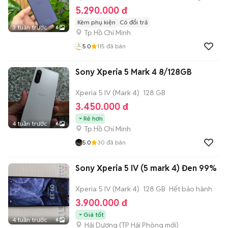
5.290.000 đ
Kèm phụ kiện
Có đổi trả
3 tuần trước
6
Tp Hồ Chí Minh
5.0
115
đã bán
Sony Xperia 5 Mark 4 8/128GB
Xperia 5 IV (Mark 4)
128 GB
3.450.000 đ
Rẻ hơn
4 tuần trước
6
Tp Hồ Chí Minh
5.0
30
đã bán
Sony Xperia 5 IV (5 mark 4) Đen 99%
Xperia 5 IV (Mark 4)
128 GB
Hết bảo hành
3.900.000 đ
Giá tốt
4 tuần trước
6
Hải Dương
(
TP Hải Phòng
mới)