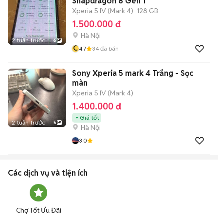
Snapdragon 8 Gen 1
Xperia 5 IV (Mark 4)
128 GB
1.500.000 đ
Hà Nội
2 tuần trước
6
C
4.7
34
đã bán
Sony Xperia 5 mark 4 Trắng - Sọc
màn
Xperia 5 IV (Mark 4)
1.400.000 đ
Giá tốt
2 tuần trước
5
Hà Nội
3.0
Các dịch vụ và tiện ích
Chợ Tốt Ưu Đãi