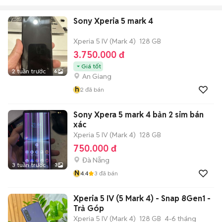
Sony Xperia 5 mark 4
Xperia 5 IV (Mark 4)
128 GB
3.750.000 đ
Giá tốt
2 tuần trước
6
An Giang
h
2
đã bán
Sony Xpera 5 mark 4 bản 2 sim bán
xác
Xperia 5 IV (Mark 4)
128 GB
750.000 đ
Đà Nẵng
3 tuần trước
3
N
4.4
3
đã bán
Xperia 5 IV (5 Mark 4) - Snap 8Gen1 -
Trả Góp
Xperia 5 IV (Mark 4)
128 GB
4-6 tháng