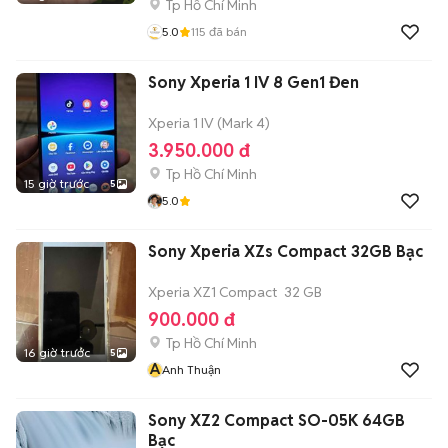
Tp Hồ Chí Minh
5.0
115
đã bán
Sony Xperia 1 IV 8 Gen1 Đen
Xperia 1 IV (Mark 4)
3.950.000 đ
Tp Hồ Chí Minh
15 giờ trước
5
5.0
Sony Xperia XZs Compact 32GB Bạc
Xperia XZ1 Compact
32 GB
900.000 đ
Tp Hồ Chí Minh
16 giờ trước
5
A
Anh Thuận
Sony XZ2 Compact SO-05K 64GB
Bạc