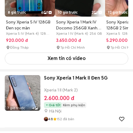
8 giờ trước
6
1
10 giờ trước
2
1
12 giờ trước
Sony Xperia 5 IV 128GB
Sony Xperia 1 Mark IV
Sony Xperia 5
Đen sọc màn
Docomo 256GB Xanh
128GB 2 Sim -
Xperia 5 IV (Mark 4) 128
Đen
Xperia 1 IV (Mark 4) 256 GB
Gen 1
Xperia 5 128 G
GB Hết bảo hành
920.000 đ
3.650.000 đ
5.290.000 đ
Đồng Tháp
Tp Hồ Chí Minh
Tp Hồ Chí Mi
Xem tin có video
Sony Xperia 1 Mark II Đen 5G
Xperia 1 II (Mark 2)
2.600.000 đ
Giá tốt
Kèm phụ kiện
7 giờ trước
6
Hà Nội
4.8
152
đã bán