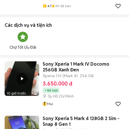
4.7
411
đã bán
Các dịch vụ và tiện ích
Chợ Tốt Ưu Đãi
Sony Xperia 1 Mark IV Docomo
256GB Xanh Đen
Xperia 1 IV (Mark 4)
256 GB
3.650.000 đ
Rẻ hơn
10 giờ trước
2
Tp Hồ Chí Minh
T
Thư
Sony Xperia 5 Mark 4 128GB 2 Sim -
Snap 8 Gen 1