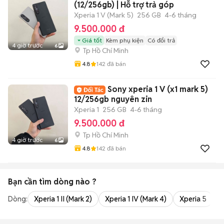
(12/256gb) | Hỗ trợ trả góp
Xperia 1 V (Mark 5)
256 GB
4-6 tháng
9.500.000 đ
Giá tốt
Kèm phụ kiện
Có đổi trả
4 giờ trước
6
Tp Hồ Chí Minh
4.8
142
đã bán
Sony xperia 1 V (x1 mark 5)
12/256gb nguyên zin
Xperia 1
256 GB
4-6 tháng
9.500.000 đ
Tp Hồ Chí Minh
4 giờ trước
6
4.8
142
đã bán
Bạn cần tìm
dòng
nào ?
Dòng:
Xperia 1 II (Mark 2)
Xperia 1 IV (Mark 4)
Xperia 5
X