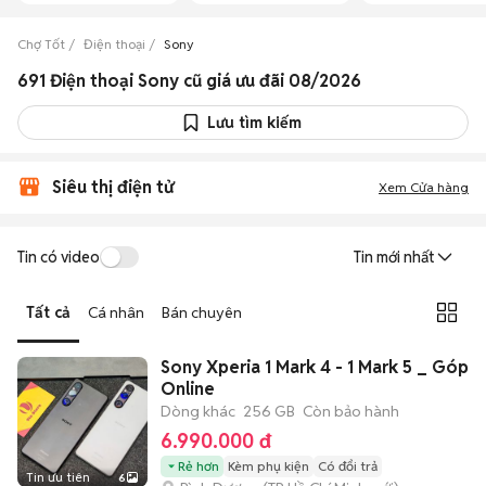
Chợ Tốt
Điện thoại
Sony
691 Điện thoại Sony cũ giá ưu đãi 08/2026
Lưu tìm kiếm
Siêu thị điện tử
Xem Cửa hàng
Tin có video
Tin mới nhất
Tất cả
Cá nhân
Bán chuyên
Sony Xperia 1 Mark 4 - 1 Mark 5 _ Góp
Online
Dòng khác
256 GB
Còn bảo hành
6.990.000 đ
Rẻ hơn
Kèm phụ kiện
Có đổi trả
Tin ưu tiên
6