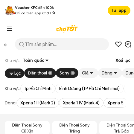
Voucher KFC đến 100k
Tải app
Chỉ có trên app Chợ Tốt
Khu vực:
Toàn quốc
Xoá lọc
Điện thoại
Sony
Giá
Dòng
Dun
Lọc
Khu vực:
Tp Hồ Chí Minh
Bình Dương (TP Hồ Chí Minh mới)
Bà 
Dòng:
Xperia 1 II (Mark 2)
Xperia 1 IV (Mark 4)
Xperia 5
X
Điện Thoại Sony
Điện Thoại Sony
Điện Thoại So
Cũ Xịn
Trắng
Trả Góp