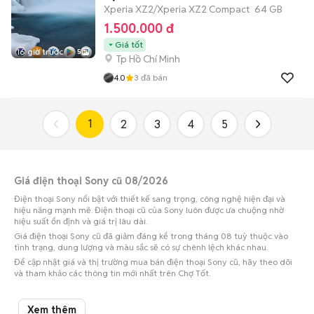
Xperia XZ2/Xperia XZ2 Compact
64 GB
1.500.000 đ
Giá tốt
16 giờ trước
5
Tp Hồ Chí Minh
4.0
3
đã bán
1
2
3
4
5
Giá điện thoại Sony cũ 08/2026
Điện thoại Sony nổi bật với thiết kế sang trọng, công nghệ hiện đại và
hiệu năng mạnh mẽ. Điện thoại cũ của Sony luôn được ưa chuộng nhờ
hiệu suất ổn định và giá trị lâu dài.
Giá điện thoại Sony cũ đã giảm đáng kể trong tháng 08 tuỳ thuộc vào
tình trạng, dung lượng và màu sắc sẽ có sự chênh lệch khác nhau.
Để cập nhật giá và thị trường mua bán điện thoại Sony cũ, hãy theo dõi
và tham khảo các thông tin mới nhất trên Chợ Tốt.
Giá điện thoại Sony cũ ở các tỉnh thành phổ biến cập nhật 06/08/2026
Xem thêm