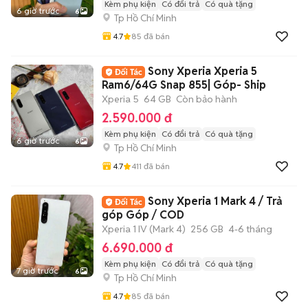
Kèm phụ kiện
Có đổi trả
Có quà tặng
6 giờ trước
6
Tp Hồ Chí Minh
4.7
85
đã bán
Sony Xperia Xperia 5
Ram6/64G Snap 855| Góp- Ship
Xperia 5
64 GB
Còn bảo hành
2.590.000 đ
Kèm phụ kiện
Có đổi trả
Có quà tặng
6 giờ trước
6
Tp Hồ Chí Minh
4.7
411
đã bán
Sony Xperia 1 Mark 4 / Trả
góp Góp / COD
Xperia 1 IV (Mark 4)
256 GB
4-6 tháng
6.690.000 đ
Kèm phụ kiện
Có đổi trả
Có quà tặng
7 giờ trước
6
Tp Hồ Chí Minh
4.7
85
đã bán