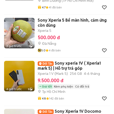
Bình Dương
(
TP Hồ Chí Minh
mới)
4.7
41
đã bán
Sony Xperia 5 Bể màn hình, cảm ứng
còn dùng
Xperia 5
500.000 đ
Đà Nẵng
3 giờ trước
1
N
5.0
4
đã bán
Sony xperia 1V ( Xperia1
mark 5) | Hỗ trợ trả góp
Xperia 1 V (Mark 5)
256 GB
4-6 tháng
9.500.000 đ
Giá tốt
Kèm phụ kiện
Có đổi trả
4 giờ trước
5
Tp Hồ Chí Minh
4.8
142
đã bán
Sony Xperia 1V Docomo