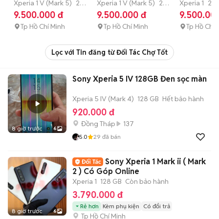
Hỗ trợ trả góp
Xperia 1 V (Mark 5)
256
(12/256gb) | Hỗ trợ
Xperia 1 V (Mark 5)
256
12/256gb n
Xperia 1
25
GB
4-6 tháng
GB
4-6 tháng
tháng
9.500.000 đ
9.500.000 đ
9.500.00
trả góp
Tp Hồ Chí Minh
Tp Hồ Chí Minh
Tp Hồ Chí 
Lọc với Tin đăng từ Đối Tác Chợ Tốt
Sony Xperia 5 IV 128GB Đen sọc màn
Xperia 5 IV (Mark 4)
128 GB
Hết bảo hành
920.000 đ
Đồng Tháp
137
8 giờ trước
6
5.0
29
đã bán
Sony Xperia 1 Mark ii ( Mark
2 ) Có Góp Online
Xperia 1
128 GB
Còn bảo hành
3.790.000 đ
Rẻ hơn
Kèm phụ kiện
Có đổi trả
8 giờ trước
6
Tp Hồ Chí Minh