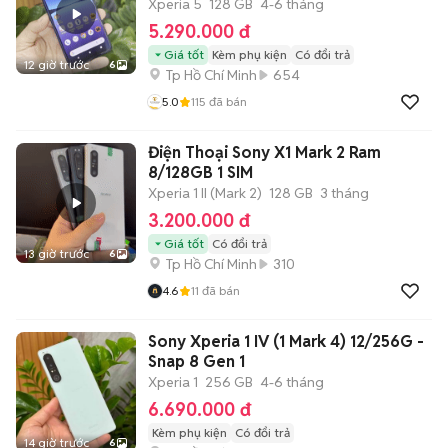
Xperia 5
128 GB
4-6 tháng
5.290.000 đ
Giá tốt
Kèm phụ kiện
Có đổi trả
12 giờ trước
6
Tp Hồ Chí Minh
654
5.0
115
đã bán
Điện Thoại Sony X1 Mark 2 Ram
8/128GB 1 SIM
Xperia 1 II (Mark 2)
128 GB
3 tháng
3.200.000 đ
Giá tốt
Có đổi trả
13 giờ trước
6
Tp Hồ Chí Minh
310
4.6
11
đã bán
Sony Xperia 1 IV (1 Mark 4) 12/256G -
Snap 8 Gen 1
Xperia 1
256 GB
4-6 tháng
6.690.000 đ
Kèm phụ kiện
Có đổi trả
14 giờ trước
6