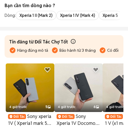
Bạn cần tìm
dòng
nào ?
Dòng:
Xperia 1 II (Mark 2)
Xperia 1 IV (Mark 4)
Xperia 5
X
Tin đăng từ Đối Tác Chợ Tốt
Hàng đúng mô tả
Bảo hành từ 3 tháng
Có đổi trả
4 giờ trước
5
4 giờ trước
6
4 giờ trước
Sony xperia
Sony
S
1V ( Xperia1 mark 5) |
Xperia 1V Docomo
1 V (x1 mark 5)