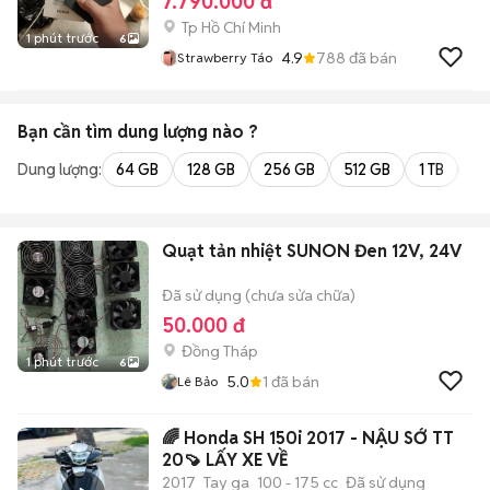
7.790.000 đ
Tp Hồ Chí Minh
1 phút trước
6
4.9
788
đã bán
Strawberry Táo
Bạn cần tìm
dung lượng
nào ?
Dung lượng:
64 GB
128 GB
256 GB
512 GB
1 TB
2 
Quạt tản nhiệt SUNON Đen 12V, 24V
Đã sử dụng (chưa sửa chữa)
50.000 đ
Đồng Tháp
1 phút trước
6
5.0
1
đã bán
Lê Bảo
🌈 Honda SH 150i 2017 - NẬU SỚ TT
20🍠 LẤY XE VỀ
2017
Tay ga
100 - 175 cc
Đã sử dụng