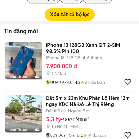
Xóa tất cả bộ lọc
Tin đăng mới
iPhone 13 128GB Xanh QT 2-SIM
98.5% PIn 100
iPhone 13
128 GB
4-6 tháng
7.900.000 đ
Cà Mau
1 phút trước
4
N
4.2
911
đã bán
NHAN APPLE
Đất 5m x 23m Khu Phân Lô Hẻm 12m
ngay KDC Hà Đô Lê Thị Riêng
Đất thổ cư
Ngang 5 m
5,3 tỷ
46 tr/m²
115 m²
Tp Hồ Chí Minh
1 phút trước
4
5.0
14
đã bán
BDS Đoàn Gia