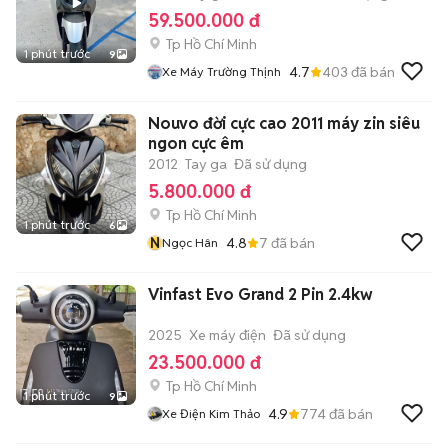
59.500.000 đ
Tp Hồ Chí Minh
1 phút trước
9
4.7
403
đã bán
Xe Máy Trường Thịnh
Nouvo đời cực cao 2011 máy zin siêu
ngon cực êm
2012
Tay ga
Đã sử dụng
5.800.000 đ
Tp Hồ Chí Minh
1 phút trước
6
N
4.8
7
đã bán
Ngọc Hân
Vinfast Evo Grand 2 Pin 2.4kw
2025
Xe máy điện
Đã sử dụng
23.500.000 đ
Tp Hồ Chí Minh
1 phút trước
9
4.9
774
đã bán
Xe Điện Kim Thảo