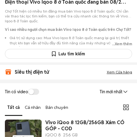
Điện thoại Vivo Iqoo 8 ở Toàn quốc đang bán 08/2026
Chợ Tốt hiện có nhiều tin đăng mua bán Vivo Iqoo 8 ở Toàn quốc. Chỉ cần
vài thao tác lọc tìm kiếm, bạn có thể tra cứu nhanh các thông tin về Vivo
Iqoo 8 ở Toàn quốc.
Vì sao nhiều người chọn mua bán Vivo Iqoo 8 ở Toàn quốc trên Chợ Tốt?
Giá trị sử dụng cao: Mua Vivo Iqoo 8 ở Toàn quốc mang lại giá trị thiết
thực khi bạn vẫn sở hữu đầy đủ tính năng của máy nhưng với chi phí đầu
...Xem thêm
tư thấp hơn máy đập hộp.
Lưu tìm kiếm
Lựa chọn theo sát nhu cầu: Hệ thống ghi nhận nhiều tin rao Vivo Iqoo 8
ở Toàn quốc, đáp ứng từ nhu cầu cần máy đẹp keng đến máy chỉ cần
hoạt động ổn định.
Siêu thị điện tử
Xem Cửa hàng
Test máy tại chỗ: Tạo điều kiện để người mua đến tận nơi xem xét cẩn
thận, test loa, camera, wifi... để đảm bảo máy không có lỗi phát sinh.
Dễ dàng thương lượng: Quá trình mua bán diễn ra trực tiếp, cho phép
Tin có video
Tin mới nhất
hai bên trao đổi giá cả linh hoạt và có thể chốt giao dịch ngay trong
ngày.
Tất cả
Cá nhân
Bán chuyên
Vivo iQoo 8 12GB/256GB Xám CÓ
GÓP - COD
iQOO 8
256 GB