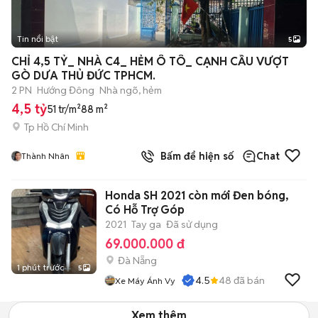
Tin nổi bật
5
CHỈ 4,5 TỶ_ NHÀ C4_ HẺM Ô TÔ_ CẠNH CẦU VƯỢT
GÒ DƯA THỦ ĐỨC TPHCM.
2 PN
Hướng Đông
Nhà ngõ, hẻm
4,5 tỷ
51 tr/m²
88 m²
Tp Hồ Chí Minh
Bấm để hiện số
Chat
Thành Nhân
Honda SH 2021 còn mới Đen bóng,
Có Hỗ Trợ Góp
2021
Tay ga
Đã sử dụng
69.000.000 đ
Đà Nẵng
1 phút trước
5
4.5
48
đã bán
Xe Máy Ánh Vy
Xem thêm