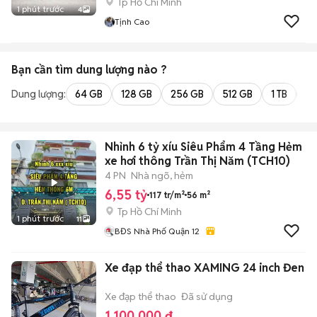
Tp Hồ Chí Minh
1 phút trước
4
Tịnh Cao
Bạn cần tìm
dung lượng
nào ?
Dung lượng:
64 GB
128 GB
256 GB
512 GB
1 TB
2 
Nhỉnh 6 tỷ xíu Siêu Phẩm 4 Tầng Hẻm
xe hơi thông Trần Thị Năm (TCH10)
4 PN
Nhà ngõ, hẻm
6,55 tỷ
117 tr/m²
56 m²
Tp Hồ Chí Minh
1 phút trước
11
BĐS Nhà Phố Quận 12
Xe đạp thể thao XAMING 24 inch Đen
Xe đạp thể thao
Đã sử dụng
1.100.000 đ