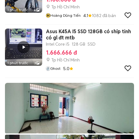
Tp Hồ Chí Minh
1 phút trước
6
H
4.1
1082
đã bán
Hoàng Dũng Tiến
Asus K45A I5 SSD 128GB có ship tỉnh
có gl đt mtb
Intel Core i5
128 GB
SSD
1.666.666 đ
Tp Hồ Chí Minh
1 phút trước
3
5.0
Ghost