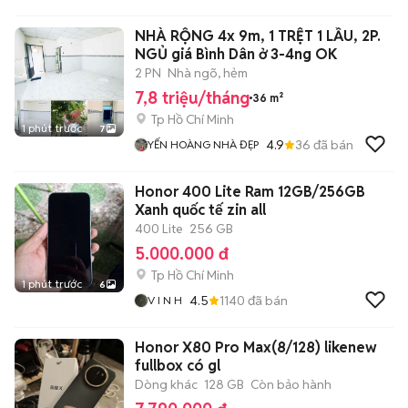
NHÀ RỘNG 4x 9m, 1 TRỆT 1 LẦU, 2P.
NGỦ giá Bình Dân ở 3-4ng OK
2 PN
Nhà ngõ, hẻm
7,8 triệu/tháng
36 m²
Tp Hồ Chí Minh
1 phút trước
7
4.9
36
đã bán
YẾN HOÀNG NHÀ ĐẸP
Honor 400 Lite Ram 12GB/256GB
Xanh quốc tế zin all
400 Lite
256 GB
5.000.000 đ
Tp Hồ Chí Minh
1 phút trước
6
4.5
1140
đã bán
V I N H
Honor X80 Pro Max(8/128) likenew
fullbox có gl
Dòng khác
128 GB
Còn bảo hành