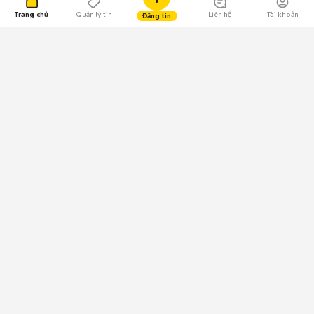
Trang chủ
Quản lý tin
Liên hệ
Tài khoản
Đăng tin
109.000 Bình chọn
Tải ứng dụng Chợ Tốt
Về Chợ Tốt
Quy chế sàn
Chính sách bảo mật
Giải quyết tranh chấp
CÔNG TY TNHH CHỢ TỐT - Người đại diện theo pháp luật:
Nguyễn Trọng Tấn; GPDKKD: 0312120782 do Sở KH & ĐT TP.HCM cấp ngày
11/01/2013;
GPMXH: 185/GP-BTTTT do Bộ Thông tin và Truyền thông
cấp ngày 09/07/2024 - Chịu trách nhiệm