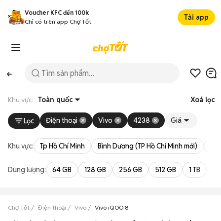
Voucher KFC đến 100k
Tải app
Chỉ có trên app Chợ Tốt
Khu vực:
Toàn quốc
Xoá lọc
Điện thoại
Vivo
4238
Giá
Lọc
Khu vực:
Tp Hồ Chí Minh
Bình Dương (TP Hồ Chí Minh mới)
Bà 
Dung lượng:
64 GB
128 GB
256 GB
512 GB
1 TB
2 
Chợ Tốt
Điện thoại
Vivo
Vivo iQOO 8