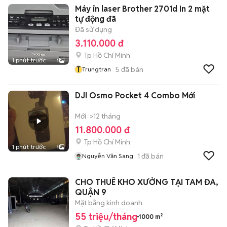
Máy in laser Brother 2701d In 2 mặt
tự động đã
Đã sử dụng
3.110.000 đ
Tp Hồ Chí Minh
1 phút trước
1
T
5
đã bán
Trungtran
DJI Osmo Pocket 4 Combo Mới
Mới
>12 tháng
11.800.000 đ
Tp Hồ Chí Minh
1 phút trước
1
1
đã bán
Nguyễn Văn Sang
CHO THUÊ KHO XƯỞNG TẠI TAM ĐA,
QUẬN 9
Mặt bằng kinh doanh
55 triệu/tháng
1000 m²