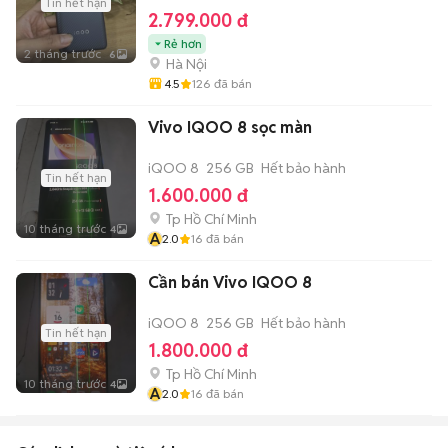
Tin hết hạn
2.799.000 đ
Rẻ hơn
2 tháng trước
6
Hà Nội
4.5
126
đã bán
Vivo IQOO 8 sọc màn
iQOO 8
256 GB
Hết bảo hành
Tin hết hạn
1.600.000 đ
Tp Hồ Chí Minh
10 tháng trước
4
A
2.0
16
đã bán
Cần bán Vivo IQOO 8
iQOO 8
256 GB
Hết bảo hành
Tin hết hạn
1.800.000 đ
Tp Hồ Chí Minh
10 tháng trước
4
A
2.0
16
đã bán