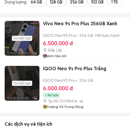
Dung lượng:
64 GB
128 GB
256 GB
512 GB
1 TB
2 
Vivo Neo 9s Pro Plus 256GB Xanh
iQOO Neo9S Pro+
256 GB
Hết bảo hành
Tin hết hạn
6.500.000 đ
Đắk Lắk
3 tháng trước
3
Anh Hào 60
iQOO Neo 9s Pro Plus Trắng
iQOO Neo9S Pro+
256 GB
Tin hết hạn
6.000.000 đ
Rẻ hơn
3 tháng trước
1
Tp Hồ Chí Minh
16
H
Hoàng Võ Trung Dũng
Các dịch vụ và tiện ích