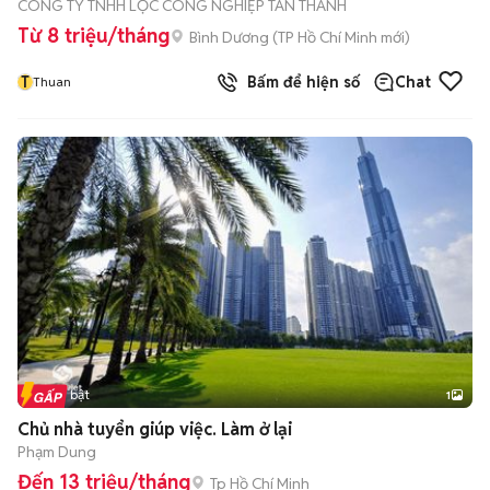
CÔNG TY TNHH LỌC CÔNG NGHIỆP TÂN THANH
Từ 8 triệu/tháng
Bình Dương
(
TP Hồ Chí Minh
mới)
T
Bấm để hiện số
Chat
Thuan
Tin nổi bật
1
Chủ nhà tuyển giúp việc. Làm ở lại
Phạm Dung
Đến 13 triệu/tháng
Tp Hồ Chí Minh