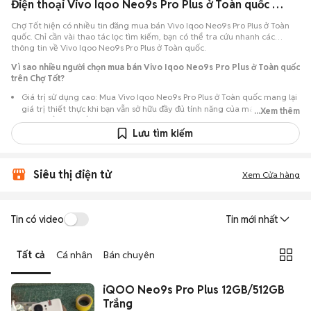
Điện thoại Vivo Iqoo Neo9s Pro Plus ở Toàn quốc đang bán 08/2026
Chợ Tốt hiện có nhiều tin đăng mua bán Vivo Iqoo Neo9s Pro Plus ở Toàn
quốc. Chỉ cần vài thao tác lọc tìm kiếm, bạn có thể tra cứu nhanh các
thông tin về Vivo Iqoo Neo9s Pro Plus ở Toàn quốc.
Vì sao nhiều người chọn mua bán Vivo Iqoo Neo9s Pro Plus ở Toàn quốc
trên Chợ Tốt?
Giá trị sử dụng cao: Mua Vivo Iqoo Neo9s Pro Plus ở Toàn quốc mang lại
giá trị thiết thực khi bạn vẫn sở hữu đầy đủ tính năng của máy nhưng với
...Xem thêm
chi phí đầu tư thấp hơn máy đập hộp.
Lưu tìm kiếm
Lựa chọn theo sát nhu cầu: Hệ thống ghi nhận nhiều tin rao Vivo Iqoo
Neo9s Pro Plus ở Toàn quốc, đáp ứng từ nhu cầu cần máy đẹp keng đến
máy chỉ cần hoạt động ổn định.
Siêu thị điện tử
Xem Cửa hàng
Test máy tại chỗ: Tạo điều kiện để người mua đến tận nơi xem xét cẩn
thận, test loa, camera, wifi... để đảm bảo máy không có lỗi phát sinh.
Dễ dàng thương lượng: Quá trình mua bán diễn ra trực tiếp, cho phép
Tin có video
Tin mới nhất
hai bên trao đổi giá cả linh hoạt và có thể chốt giao dịch ngay trong
ngày.
Tất cả
Cá nhân
Bán chuyên
iQOO Neo9s Pro Plus 12GB/512GB
Trắng