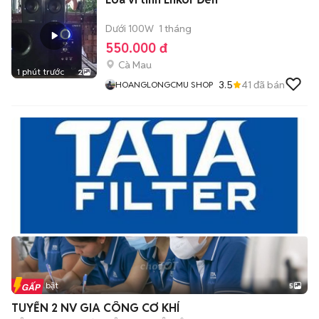
Dưới 100W
1 tháng
550.000 đ
Cà Mau
1 phút trước
2
3.5
41
đã bán
HOANGLONGCMU SHOP
Tin nổi bật
5
TUYỂN 2 NV GIA CÔNG CƠ KHÍ