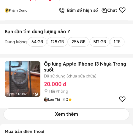
P
Bấm để hiện số
Chat
Phạm Dung
Bạn cần tìm
dung lượng
nào ?
Dung lượng:
64 GB
128 GB
256 GB
512 GB
1 TB
2 
Ốp lưng Apple iPhone 13 Nhựa Trong
suốt
Đã sử dụng (chưa sửa chữa)
20.000 đ
Hải Phòng
1 phút trước
1
3.0
Lan Thi
Xem thêm
Mua bán điện thoại