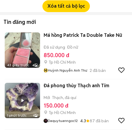
Xóa tất cả bộ lọc
Tin đăng mới
Má hồng Patrick Ta Double Take Nữ
Đã sử dụng
Đồ nữ
850.000 đ
Tp Hồ Chí Minh
43 giây trước
4
H
2
đã bán
Huỳnh Nguyễn Anh Thư
Đá phong thủy Thạch anh Tím
Mới
Thạch, đá quí
150.000 đ
Tp Hồ Chí Minh
1 phút trước
1
4.3
87
đã bán
Daquytuanngoc12