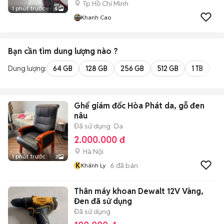
Tp Hồ Chí Minh
1 phút trước
5
Khanh Cao
Bạn cần tìm
dung lượng
nào ?
Dung lượng:
64 GB
128 GB
256 GB
512 GB
1 TB
2 
Ghế giám đốc Hòa Phát da, gỗ đen
nâu
Đã sử dụng
Da
2.000.000 đ
Hà Nội
1 phút trước
3
K
6
đã bán
Khánh Ly
Thân máy khoan Dewalt 12V Vàng,
Đen đã sử dụng
Đã sử dụng