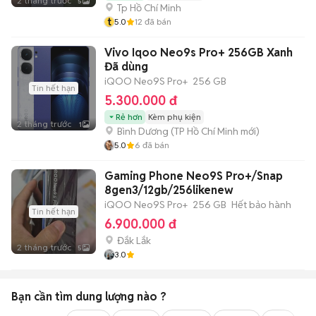
2 tháng trước
5
Tp Hồ Chí Minh
t
5.0
12
đã bán
Vivo Iqoo Neo9s Pro+ 256GB Xanh
Đã dùng
iQOO Neo9S Pro+
256 GB
Tin hết hạn
5.300.000 đ
Rẻ hơn
Kèm phụ kiện
2 tháng trước
1
Bình Dương
(
TP Hồ Chí Minh
mới)
5.0
6
đã bán
Gaming Phone Neo9S Pro+/Snap
8gen3/12gb/256likenew
iQOO Neo9S Pro+
256 GB
Hết bảo hành
Tin hết hạn
6.900.000 đ
Đắk Lắk
2 tháng trước
5
3.0
Bạn cần tìm
dung lượng
nào ?