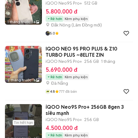
iQOO Neo9S Pro+
512 GB
5.800.000 đ
Rẻ hơn
Kèm phụ kiện
1 tháng trước
6
Đắk Nông
(
Lâm Đồng
mới)
5.0
IQOO NEO 9S PRO PLUS & Z10
TURBO PLUS ~8ELITE ZIN
iQOO Neo9S Pro+
256 GB
1 tháng
5.690.000 đ
Rẻ hơn
Kèm phụ kiện
2 tháng trước
5
Đà Nẵng
4.8
777
đã bán
iQOO Neo9S Pro+ 256GB 8gen 3
siêu mạnh
iQOO Neo9S Pro+
256 GB
Tin hết hạn
4.500.000 đ
Rẻ hơn
Kèm phụ kiện