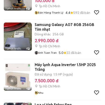
100.000 đ
Tp Hồ Chí Minh
1 phút trước
6
b
4.4
592
đã bán
Bán Hàng Thanh Lý
Samsung Galaxy A07 8GB 256GB
Tím nhạt
Dòng khác
256 GB
2.990.000 đ
Tp Hồ Chí Minh
1 phút trước
3
5.0
22
đã bán
Anh Tuan Tran
Máy lạnh Aqua Inverter 1.5HP 2025
Trắng
Đã sử dụng
1.5 HP (ngựa)
7.500.000 đ
Tp Hồ Chí Minh
1 phút trước
1
N
Nhu
Loa vi tính Enkor Đen