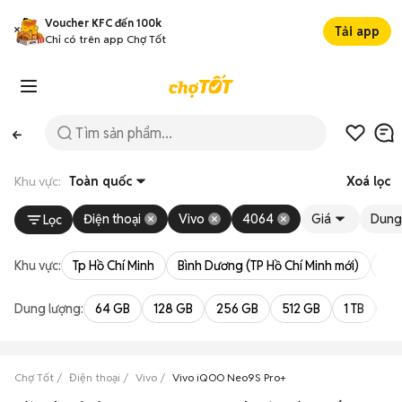
Voucher KFC đến 100k
Tải app
Chỉ có trên app Chợ Tốt
Khu vực:
Toàn quốc
Xoá lọc
Điện thoại
Vivo
4064
Giá
Dung
Lọc
Khu vực:
Tp Hồ Chí Minh
Bình Dương (TP Hồ Chí Minh mới)
Bà 
Dung lượng:
64 GB
128 GB
256 GB
512 GB
1 TB
2 
Chợ Tốt
Điện thoại
Vivo
Vivo iQOO Neo9S Pro+