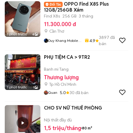
OPPO Find X8S Plus
12GB/256GB Xám
Find X8s
256 GB
3 tháng
11.300.000 đ
Cần Thơ
1 phút trước
6
3897
đã
4.9
Duy Khang Mobile
bán
Cần Thơ
PHỤ TIỆM CA > 9TR2
Banh mi Tang
Thương lượng
Tp Hồ Chí Minh
1 phút trước
1
5.0
30
đã bán
Quan
CHO SV NỮ THUÊ PHÒNG
Nội thất đầy đủ
1,5 triệu/tháng
80 m²