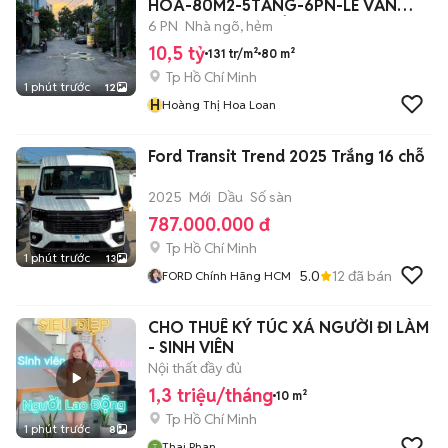
HOA-80M2-5TẦNG-6PN-LÊ VĂN
THỌ P9 GV-10,5TỶTL
6 PN
Nhà ngõ, hẻm
10,5 tỷ
131 tr/m²
80 m²
Tp Hồ Chí Minh
1 phút trước
12
H
Hoàng Thị Hoa Loan
Ford Transit Trend 2025 Trắng 16 chỗ
2025
Mới
Dầu
Số sàn
787.000.000 đ
Tp Hồ Chí Minh
1 phút trước
13
5.0
12
đã bán
FORD Chính Hãng HCM
CHO THUÊ KÝ TÚC XÁ NGƯỜI ĐI LÀM
- SINH VIÊN
Nội thất đầy đủ
1,3 triệu/tháng
10 m²
Tp Hồ Chí Minh
1 phút trước
8
Thai Phan