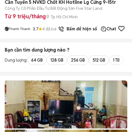
Cần Tuyển 5 NVKD Chốt KH Hotline Lg Cứng 9-15tr
Công Ty Cổ Phần Đầu Tư Bất Động Sản Five Star Land
Từ 9 triệu/tháng
Tp Hồ Chí Minh
3.7
4
đã bán
Bấm để hiện số
Chat
Thanh Thanh
Bạn cần tìm
dung lượng
nào ?
Dung lượng:
64 GB
128 GB
256 GB
512 GB
1 TB
2 