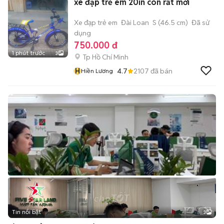
xe đạp trẻ em 20in còn rất mới
Xe đạp trẻ em
Đài Loan
S (46.5 cm)
Đã sử
dụng
750.000 đ
1 phút trước
3
Tp Hồ Chí Minh
H
4.7
2107
đã bán
Hiền Lương
Tin nổi bật
3