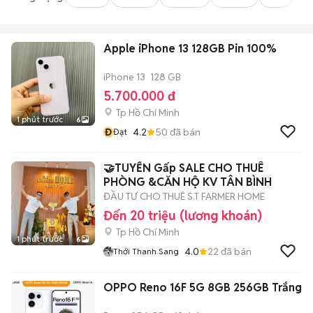
Apple iPhone 13 128GB Pin 100%
iPhone 13
128 GB
5.700.000 đ
Tp Hồ Chí Minh
1 phút trước
6
Đ
4.2
50
đã bán
Đạt
🤝TUYỂN Gấp SALE CHO THUÊ
PHÒNG &CĂN HỘ KV TÂN BÌNH
ĐẦU TƯ CHO THUÊ S.T FARMER HOME
Đến 20 triệu (lương khoán)
Tp Hồ Chí Minh
1 phút trước
6
4.0
22
đã bán
Thới Thanh Sang
OPPO Reno 16F 5G 8GB 256GB Trắng