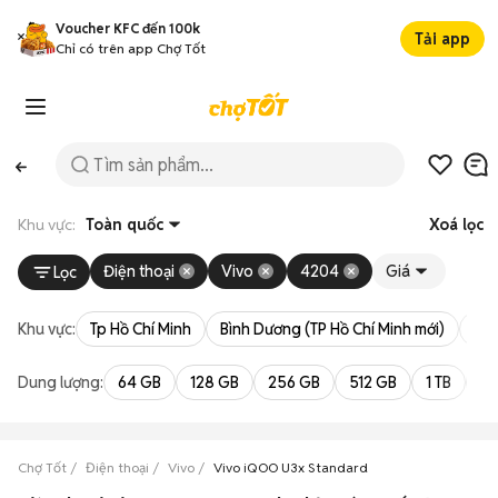
Voucher KFC đến 100k
Tải app
Chỉ có trên app Chợ Tốt
Khu vực:
Toàn quốc
Xoá lọc
Điện thoại
Vivo
4204
Giá
Lọc
Khu vực:
Tp Hồ Chí Minh
Bình Dương (TP Hồ Chí Minh mới)
Bà 
Dung lượng:
64 GB
128 GB
256 GB
512 GB
1 TB
2 
Chợ Tốt
Điện thoại
Vivo
Vivo iQOO U3x Standard