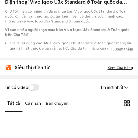
Điện thoại Vivo Iqoo U3x Standard ở Toàn quốc đang bán 08/2026
Chợ Tốt hiện có nhiều tin đăng mua bán Vivo Iqoo U3x Standard ở Toàn
quốc. Chỉ cần vài thao tác lọc tìm kiếm, bạn có thể tra cứu nhanh các
thông tin về Vivo Iqoo U3x Standard ở Toàn quốc.
Vì sao nhiều người chọn mua bán Vivo Iqoo U3x Standard ở Toàn quốc
trên Chợ Tốt?
Giá trị sử dụng cao: Mua Vivo Iqoo U3x Standard ở Toàn quốc mang lại
giá trị thiết thực khi bạn vẫn sở hữu đầy đủ tính năng của máy nhưng với
...Xem thêm
chi phí đầu tư thấp hơn máy đập hộp.
Lựa chọn theo sát nhu cầu: Hệ thống ghi nhận nhiều tin rao Vivo Iqoo
Siêu thị điện tử
U3x Standard ở Toàn quốc, đáp ứng từ nhu cầu cần máy đẹp keng đến
Xem Cửa hàng
máy chỉ cần hoạt động ổn định.
Test máy tại chỗ: Tạo điều kiện để người mua đến tận nơi xem xét cẩn
thận, test loa, camera, wifi... để đảm bảo máy không có lỗi phát sinh.
Tin có video
Tin mới nhất
Dễ dàng thương lượng: Quá trình mua bán diễn ra trực tiếp, cho phép
hai bên trao đổi giá cả linh hoạt và có thể chốt giao dịch ngay trong
Tất cả
Cá nhân
Bán chuyên
ngày.