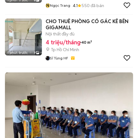
5
N
4.1
550
đã bán
Ngọc Trang
CHO THUÊ PHÒNG CÓ GÁC KÊ BÊN
GIGAMALL
Nội thất đầy đủ
4 triệu/tháng
40 m²
Tp Hồ Chí Minh
1 phút trước
7
Sĩ Tùng HF