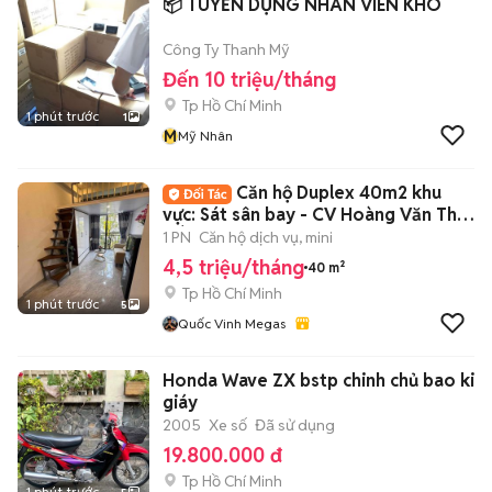
📦 TUYỂN DỤNG NHÂN VIÊN KHO
Công Ty Thanh Mỹ
Đến 10 triệu/tháng
Tp Hồ Chí Minh
1 phút trước
1
M
Mỹ Nhân
Căn hộ Duplex 40m2 khu
vực: Sát sân bay - CV Hoàng Văn Thụ
- Út Tịch.
1 PN
Căn hộ dịch vụ, mini
4,5 triệu/tháng
40 m²
Tp Hồ Chí Minh
1 phút trước
5
Quốc Vinh Megas
Honda Wave ZX bstp chinh chủ bao ki
giáy
2005
Xe số
Đã sử dụng
19.800.000 đ
Tp Hồ Chí Minh
1 phút trước