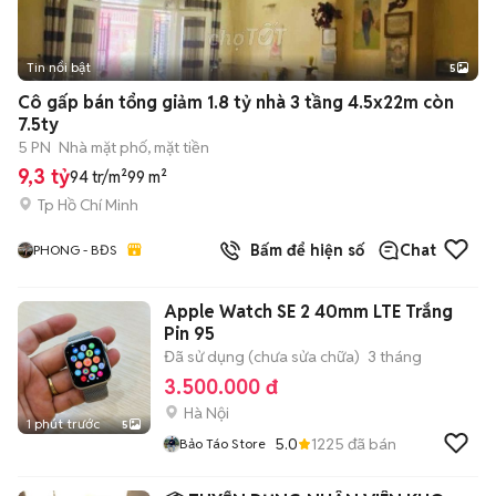
Tin nổi bật
5
Cô gấp bán tổng giảm 1.8 tỷ nhà 3 tầng 4.5x22m còn
7.5ty
5 PN
Nhà mặt phố, mặt tiền
9,3 tỷ
94 tr/m²
99 m²
Tp Hồ Chí Minh
Bấm để hiện số
Chat
PHONG - BĐS
Apple Watch SE 2 40mm LTE Trắng
Pin 95
Đã sử dụng (chưa sửa chữa)
3 tháng
3.500.000 đ
Hà Nội
1 phút trước
5
5.0
1225
đã bán
Bảo Táo Store