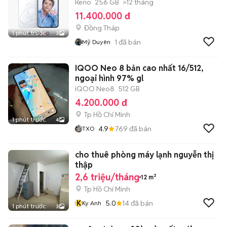
Reno
256 GB
>12 tháng
11.400.000 đ
Đồng Tháp
1 phút trước
3
1
đã bán
Mỹ Duyên
IQOO Neo 8 bản cao nhất 16/512,
ngoại hình 97% gl
iQOO Neo8
512 GB
4.200.000 đ
Tp Hồ Chí Minh
1 phút trước
4
4.9
769
đã bán
TXO
cho thuê phòng máy lạnh nguyễn thị
thập
2,6 triệu/tháng
12 m²
Tp Hồ Chí Minh
K
5.0
14
đã bán
Ky Anh
1 phút trước
3