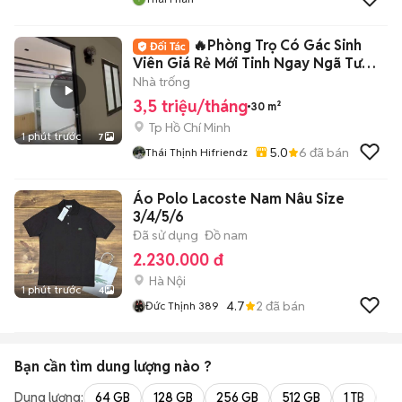
🔥Phòng Trọ Có Gác Sinh
Viên Giá Rẻ Mới Tinh Ngay Ngã Tư
Phú Nhuận
Nhà trống
3,5 triệu/tháng
30 m²
Tp Hồ Chí Minh
1 phút trước
7
5.0
6
đã bán
Thái Thịnh Hifriendz
Áo Polo Lacoste Nam Nâu Size
3/4/5/6
Đã sử dụng
Đồ nam
2.230.000 đ
Hà Nội
1 phút trước
4
4.7
2
đã bán
Đức Thịnh 389
Bạn cần tìm
dung lượng
nào ?
Dung lượng:
64 GB
128 GB
256 GB
512 GB
1 TB
2 