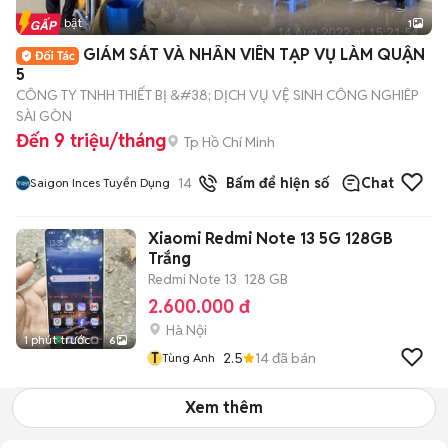
Tin nổi bật
1
GIÁM SÁT VÀ NHÂN VIÊN TẠP VỤ LÀM QUẬN
5
CÔNG TY TNHH THIẾT BỊ &#38; DỊCH VỤ VỆ SINH CÔNG NGHIÊP
SÀI GÒN
Đến 9 triệu/tháng
Tp Hồ Chí Minh
14
đã bán
Bấm để hiện số
Chat
Saigon Inces Tuyển Dụng
Xiaomi Redmi Note 13 5G 128GB
Trắng
Redmi Note 13
128 GB
2.600.000 đ
Hà Nội
1 phút trước
6
T
2.5
14
đã bán
Tùng Anh
Xem thêm