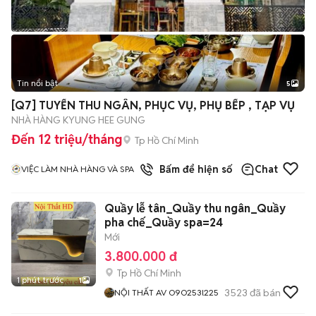
Tin nổi bật
5
[Q7] TUYỂN THU NGÂN, PHỤC VỤ, PHỤ BẾP , TẠP VỤ
NHÀ HÀNG KYUNG HEE GUNG
Đến 12 triệu/tháng
Tp Hồ Chí Minh
1
đã bán
Bấm để hiện số
Chat
VIỆC LÀM NHÀ HÀNG VÀ SPA
Quầy lễ tân_Quầy thu ngân_Quầy
pha chế_Quầy spa=24
Mới
3.800.000 đ
Tp Hồ Chí Minh
1 phút trước
1
3523
đã bán
NỘI THẤT AV O9O253l225