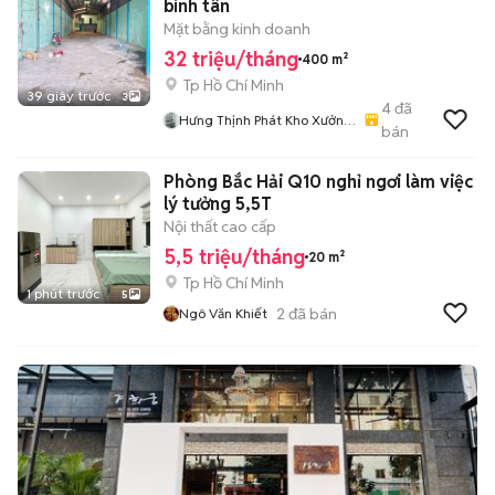
bình tân
Mặt bằng kinh doanh
32 triệu/tháng
400 m²
Tp Hồ Chí Minh
39 giây trước
3
4
đã
Hưng Thịnh Phát Kho Xưởng
bán
Mtkd
Phòng Bắc Hải Q10 nghỉ ngơi làm việc
lý tưởng 5,5T
Nội thất cao cấp
5,5 triệu/tháng
20 m²
Tp Hồ Chí Minh
1 phút trước
5
2
đã bán
Ngô Văn Khiết