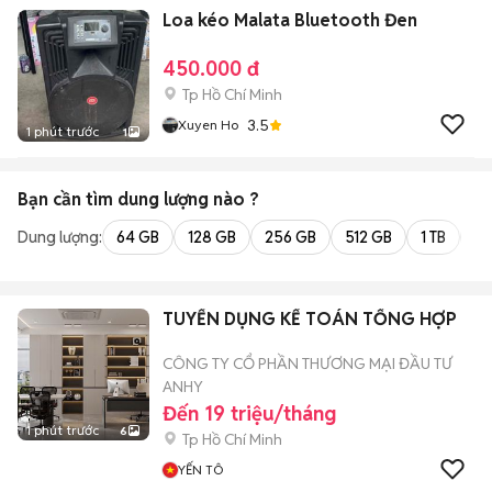
Loa kéo Malata Bluetooth Đen
450.000 đ
Tp Hồ Chí Minh
3.5
Xuyen Ho
1 phút trước
1
Bạn cần tìm
dung lượng
nào ?
Dung lượng:
64 GB
128 GB
256 GB
512 GB
1 TB
2 
TUYỂN DỤNG KẾ TOÁN TỔNG HỢP
CÔNG TY CỔ PHẦN THƯƠNG MẠI ĐẦU TƯ
ANHY
Đến 19 triệu/tháng
1 phút trước
6
Tp Hồ Chí Minh
YẾN TÔ