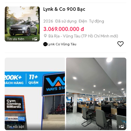
Lynk & Co 900 Bạc
2026
Đã sử dụng
Điện
Tự động
3.069.000.000 đ
Bà Rịa - Vũng Tàu
(
TP Hồ Chí Minh
mới)
Tin ưu tiên
2
Lynk Co Vũng Tàu
Tin nổi bật
2