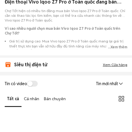
Điện thoại Vivo Iqoo Z7 Pro ở Toàn quốc đang bán 08/2026
Chợ Tốt hiện có nhiều tin đăng mua bán Vivo Iqoo Z7 Pro ở Toàn quốc. Chỉ
cần vài thao tác lọc tìm kiếm, bạn có thể tra cứu nhanh các thông tin về
Vivo Iqoo Z7 Pro ở Toàn quốc.
Vì sao nhiều người chọn mua bán Vivo Iqoo Z7 Pro ở Toàn quốc trên
Chợ Tốt?
Giá trị sử dụng cao: Mua Vivo Iqoo Z7 Pro ở Toàn quốc mang lại giá trị
thiết thực khi bạn vẫn sở hữu đầy đủ tính năng của máy nhưng với chi
...Xem thêm
phí đầu tư thấp hơn máy đập hộp.
Lựa chọn theo sát nhu cầu: Hệ thống ghi nhận nhiều tin rao Vivo Iqoo Z7
Siêu thị điện tử
Pro ở Toàn quốc, đáp ứng từ nhu cầu cần máy đẹp keng đến máy chỉ cần
Xem Cửa hàng
hoạt động ổn định.
Test máy tại chỗ: Tạo điều kiện để người mua đến tận nơi xem xét cẩn
thận, test loa, camera, wifi... để đảm bảo máy không có lỗi phát sinh.
Tin có video
Tin mới nhất
Dễ dàng thương lượng: Quá trình mua bán diễn ra trực tiếp, cho phép
hai bên trao đổi giá cả linh hoạt và có thể chốt giao dịch ngay trong
Tất cả
Cá nhân
Bán chuyên
ngày.