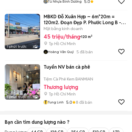
5.0
Tủ Nhựa Bình Dương
MBKD Đỗ Xuân Hợp ~ 6m*20m =
120m2. Đoạn Đẹp P. Phước Long B -
Q9. 45Tr
Mặt bằng kinh doanh
45 triệu/tháng
120 m²
Tp Hồ Chí Minh
1 phút trước
3
5
đã bán
Hoàng Văn Quý
Tuyển NV bán cà phê
Tiệm Cà Phê Kem BANMIAN
Thương lượng
Tp Hồ Chí Minh
1 phút trước
1
T
5.0
8
đã bán
Tung Linh
Bạn cần tìm
dung lượng
nào ?