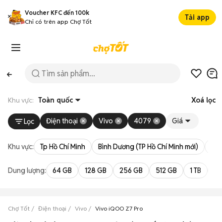
Voucher KFC đến 100k
Tải app
Chỉ có trên app Chợ Tốt
Khu vực:
Toàn quốc
Xoá lọc
Điện thoại
Vivo
4079
Giá
Lọc
Khu vực:
Tp Hồ Chí Minh
Bình Dương (TP Hồ Chí Minh mới)
Bà 
Dung lượng:
64 GB
128 GB
256 GB
512 GB
1 TB
2 
Chợ Tốt
Điện thoại
Vivo
Vivo iQOO Z7 Pro