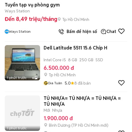
Tuyển tạp vụ phòng gym
Ways Station
Đến 8,49 triệu/tháng
Tp Hồ Chí Minh
Bấm để hiện số
Chat
Ways Station
Dell Latitude 5511 15.6 Chíp H
Intel Core i5
8 GB
250 GB
SSD
6.500.000 đ
Tp Hồ Chí Minh
1 phút trước
6
G
5.0
8
đã bán
Gia Tuân
TỦ NHỰA= TỦ NHỰA = TỦ NHỰA =
TỦ NHỰA
Mới
Nhựa
1.900.000 đ
Bình Dương
(
TP Hồ Chí Minh
mới)
1 phút trước