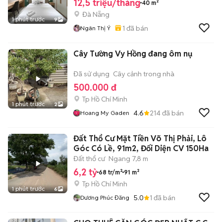
12,5 triệu/tháng
40 m²
Đà Nẵng
1 phút trước
9
1
đã bán
Ngân Thị Ý
Cây Tường Vy Hồng đang ôm nụ
Đã sử dụng
Cây cảnh trong nhà
500.000 đ
Tp Hồ Chí Minh
1 phút trước
2
4.6
214
đã bán
Hoang My Gaden
Đất Thổ Cư Mặt Tiền Võ Thị Phải, Lô
Góc Có Lề, 91m2, Đối Diện CV 150Ha
Đất thổ cư
Ngang 7,8 m
6,2 tỷ
68 tr/m²
91 m²
Tp Hồ Chí Minh
1 phút trước
6
5.0
1
đã bán
Dương Phúc Đăng