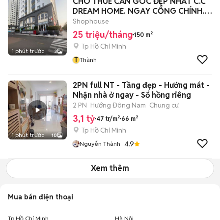
CHO THUÊ CĂN GÓC ĐẸP NHẤT C.C
DREAM HOME. NGAY CỔNG CHÍNH.
GIÁ 25TR/TH
Shophouse
25 triệu/tháng
150 m²
Tp Hồ Chí Minh
1 phút trước
3
T
Thành
2PN full NT - Tầng đẹp - Hướng mát -
Nhận nhà ở ngay - Sổ hồng riêng
2 PN
Hướng Đông Nam
Chung cư
3,1 tỷ
47 tr/m²
66 m²
Tp Hồ Chí Minh
1 phút trước
10
4.9
Nguyễn Thành
Xem thêm
Mua bán điện thoại
Tp Hồ Chí Minh
Hà Nội