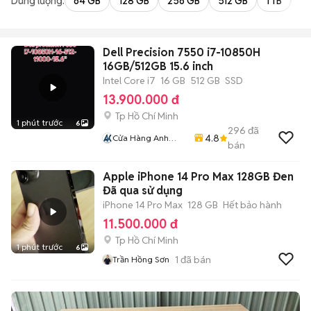
Dung lượng:
64 GB
128 GB
256 GB
512 GB
1 TB
2 
Dell Precision 7550 i7-10850H
16GB/512GB 15.6 inch
Intel Core i7
16 GB
512 GB
SSD
13.900.000 đ
Tp Hồ Chí Minh
1 phút trước
6
296
đã
4.8
Cửa Hàng Anh
bán
Khoa
Apple iPhone 14 Pro Max 128GB Đen
Đã qua sử dụng
iPhone 14 Pro Max
128 GB
Hết bảo hành
11.500.000 đ
Tp Hồ Chí Minh
1 phút trước
6
1
đã bán
Trần Hồng Sơn