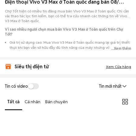
Điện thoại Vivo V3 Max ở Toàn quốc đang bán 08/2026
Chợ Tốt hiện có nhiều tin đăng mua bán Vivo V3 Max ở Toàn quốc. Chỉ cần
vài thao tác lọc tìm kiếm, bạn có thể tra cứu nhanh các thông tin về Vivo
V3 Max ở Toàn quốc.
Vì sao nhiều người chọn mua bán Vivo V3 Max ở Toàn quốc trên Chợ
Tốt?
Giá trị sử dụng cao: Mua Vivo V3 Max ở Toàn quốc mang lại giá trị thiết
thực khi bạn vẫn sở hữu đầy đủ tính năng của máy nhưng với chi phí đầu
...Xem thêm
tư thấp hơn máy đập hộp.
Lựa chọn theo sát nhu cầu: Hệ thống ghi nhận nhiều tin rao Vivo V3 Max
Siêu thị điện tử
ở Toàn quốc, đáp ứng từ nhu cầu cần máy đẹp keng đến máy chỉ cần
Xem Cửa hàng
hoạt động ổn định.
Test máy tại chỗ: Tạo điều kiện để người mua đến tận nơi xem xét cẩn
thận, test loa, camera, wifi... để đảm bảo máy không có lỗi phát sinh.
Tin có video
Tin mới nhất
Dễ dàng thương lượng: Quá trình mua bán diễn ra trực tiếp, cho phép
hai bên trao đổi giá cả linh hoạt và có thể chốt giao dịch ngay trong
Tất cả
Cá nhân
Bán chuyên
ngày.