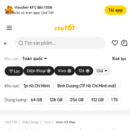
Voucher KFC đến 100k
Tải app
Chỉ có trên app Chợ Tốt
Khu vực:
Toàn quốc
Xoá lọc
Điện thoại
Vivo
126
Giá
Lọc
Khu vực:
Tp Hồ Chí Minh
Bình Dương (TP Hồ Chí Minh mới)
Bà 
Dung lượng:
64 GB
128 GB
256 GB
512 GB
1 TB
2 
Chợ Tốt
Điện thoại
Vivo
Vivo V3 Max