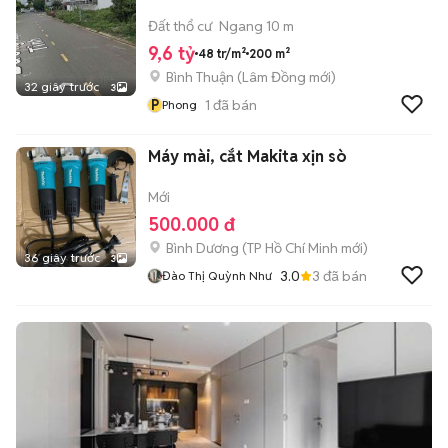
Đất thổ cư
Ngang 10 m
9,6 tỷ
48 tr/m²
200 m²
Bình Thuận
(
Lâm Đồng
mới)
32 giây trước
3
P
1
đã bán
Phong
Máy mài, cắt Makita xịn sò
Mới
500.000 đ
Bình Dương
(
TP Hồ Chí Minh
mới)
36 giây trước
3
3.0
3
đã bán
Đào Thị Quỳnh Như