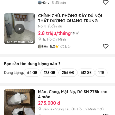
5
đã bán
Hùng
CHÍNH CHỦ. PHÒNG ĐẦY ĐỦ NỘI
THẤT ĐƯỜNG QUANG TRUNG
Nội thất đầy đủ
2,8 triệu/tháng
18 m²
Tp Hồ Chí Minh
43 giây trước
5
5.0
1
đã bán
Tiến
Bạn cần tìm
dung lượng
nào ?
Dung lượng:
64 GB
128 GB
256 GB
512 GB
1 TB
2 
Mão, Cảng, Mặt Nạ, Dè SH 275k cho
4 món
275.000 đ
Bà Rịa - Vũng Tàu
(
TP Hồ Chí Minh
mới)