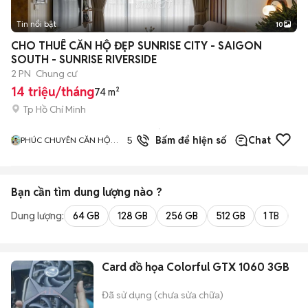
Tin nổi bật
10
+
2
CHO THUÊ CĂN HỘ ĐẸP SUNRISE CITY - SAIGON
SOUTH - SUNRISE RIVERSIDE
2 PN
Chung cư
14 triệu/tháng
74 m²
Tp Hồ Chí Minh
1
đã
5.0
Bấm để hiện số
Chat
PHÚC CHUYÊN CĂN HỘ
bán
ĐẸP
Bạn cần tìm
dung lượng
nào ?
Dung lượng:
64 GB
128 GB
256 GB
512 GB
1 TB
2 
Card đồ họa Colorful GTX 1060 3GB
Đã sử dụng (chưa sửa chữa)