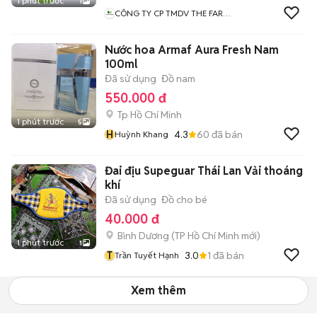
1 phút trước
1
CÔNG TY CP TMDV THE FARM
HOUSE
Nước hoa Armaf Aura Fresh Nam
100ml
Đã sử dụng
Đồ nam
550.000 đ
Tp Hồ Chí Minh
1 phút trước
5
H
4.3
60
đã bán
Huỳnh Khang
Đai địu Supeguar Thái Lan Vải thoáng
khí
Đã sử dụng
Đồ cho bé
40.000 đ
Bình Dương
(
TP Hồ Chí Minh
mới)
1 phút trước
1
T
3.0
1
đã bán
Trần Tuyết Hạnh
Xem thêm