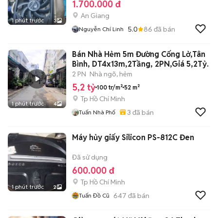
1.700.000 đ
An Giang
1 phút trước
3
5.0
86
đã bán
Nguyễn Chí Linh
Bán Nhà Hẻm 5m Đường Cống Lở,Tân
Bình, DT4x13m,2Tầng, 2PN,Giá 5,2Tỷ.
2 PN
Nhà ngõ, hẻm
5,2 tỷ
100 tr/m²
52 m²
Tp Hồ Chí Minh
1 phút trước
4
3
đã bán
Tuấn Nhà Phố
Máy hủy giấy Silicon PS-812C Đen
Đã sử dụng
600.000 đ
Tp Hồ Chí Minh
1 phút trước
2
647
đã bán
Tuấn Đồ Cũ