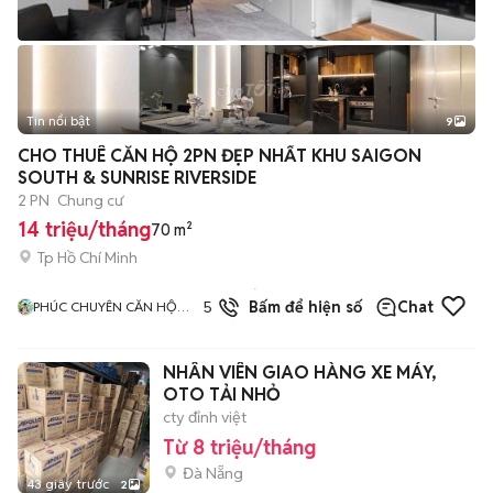
Tin nổi bật
9
+
2
CHO THUÊ CĂN HỘ 2PN ĐẸP NHẤT KHU SAIGON
SOUTH & SUNRISE RIVERSIDE
2 PN
Chung cư
14 triệu/tháng
70 m²
Tp Hồ Chí Minh
1
đã
5.0
Bấm để hiện số
Chat
PHÚC CHUYÊN CĂN HỘ
bán
ĐẸP
NHÂN VIÊN GIAO HÀNG XE MÁY,
OTO TẢI NHỎ
cty đỉnh việt
Từ 8 triệu/tháng
Đà Nẵng
43 giây trước
2