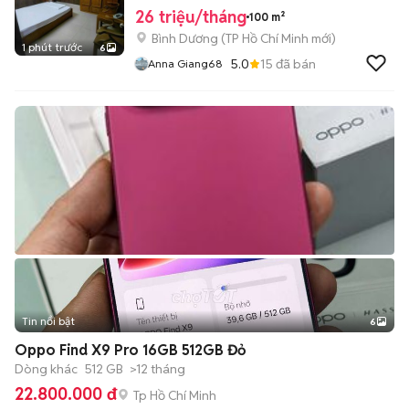
26 triệu/tháng
100 m²
Bình Dương
(
TP Hồ Chí Minh
mới)
1 phút trước
6
5.0
15
đã bán
Anna Giang68
Tin nổi bật
6
+
2
Oppo Find X9 Pro 16GB 512GB Đỏ
Dòng khác
512 GB
>12 tháng
22.800.000 đ
Tp Hồ Chí Minh