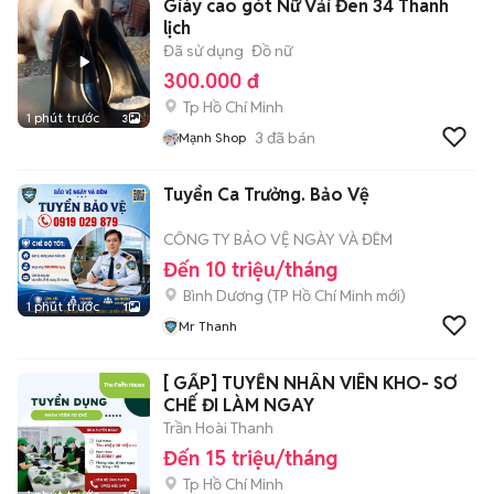
Giày cao gót Nữ Vải Đen 34 Thanh
lịch
Đã sử dụng
Đồ nữ
300.000 đ
Tp Hồ Chí Minh
1 phút trước
3
3
đã bán
Mạnh Shop
Tuyển Ca Trưởng. Bảo Vệ
CÔNG TY BẢO VỆ NGÀY VÀ ĐÊM
Đến 10 triệu/tháng
Bình Dương
(
TP Hồ Chí Minh
mới)
1 phút trước
1
Mr Thanh
[ GẤP] TUYỂN NHÂN VIÊN KHO- SƠ
CHẾ ĐI LÀM NGAY
Trần Hoài Thanh
Đến 15 triệu/tháng
Tp Hồ Chí Minh