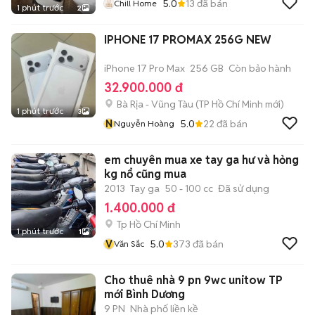
5.0
13
đã bán
Chill Home
1 phút trước
2
IPHONE 17 PROMAX 256G NEW
iPhone 17 Pro Max
256 GB
Còn bảo hành
32.900.000 đ
Bà Rịa - Vũng Tàu
(
TP Hồ Chí Minh
mới)
1 phút trước
3
N
5.0
22
đã bán
Nguyễn Hoàng
em chuyên mua xe tay ga hư và hỏng
kg nổ cũng mua
2013
Tay ga
50 - 100 cc
Đã sử dụng
1.400.000 đ
Tp Hồ Chí Minh
1 phút trước
1
V
5.0
373
đã bán
Văn Sắc
Cho thuê nhà 9 pn 9wc unitow TP
mới Bình Dương
9 PN
Nhà phố liền kề