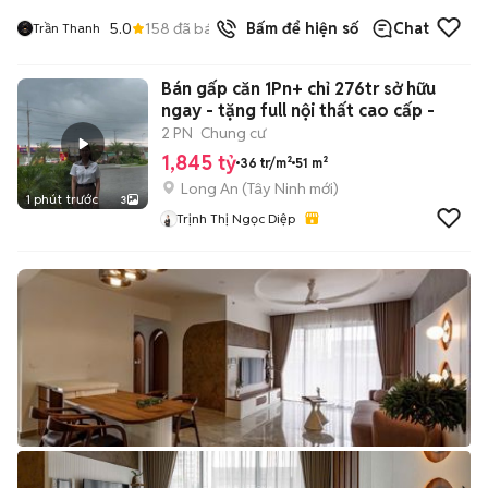
5.0
158
đã bán
Bấm để hiện số
Chat
Trần Thanh
Bán gấp căn 1Pn+ chỉ 276tr sở hữu
ngay - tặng full nội thất cao cấp -
2 PN
Chung cư
1,845 tỷ
36 tr/m²
51 m²
Long An
(
Tây Ninh
mới)
1 phút trước
3
Trịnh Thị Ngọc Diệp