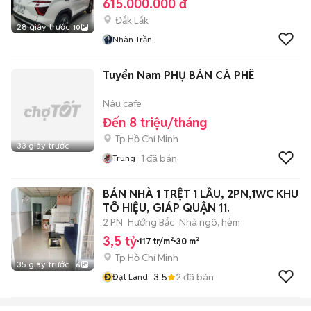
615.000.000 đ
Đắk Lắk
28 giây trước
10
Nhàn Trần
Tuyển Nam PHỤ BÁN CÀ PHÊ
Nâu cafe
Đến 8 triệu/tháng
Tp Hồ Chí Minh
33 giây trước
1
đã bán
Trung
BÁN NHÀ 1 TRỆT 1 LẦU, 2PN,1WC KHU
TÔ HIỆU, GIÁP QUẬN 11.
2 PN
Hướng Bắc
Nhà ngõ, hẻm
3,5 tỷ
117 tr/m²
30 m²
Tp Hồ Chí Minh
35 giây trước
6
Đ
3.5
2
đã bán
Đạt Land