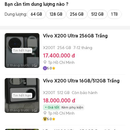
Bạn cần tìm
dung lượng
nào ?
Dung lượng:
64 GB
128 GB
256 GB
512 GB
1 TB
2 
Vivo X200 Ultra 256GB Trắng
X200T
256 GB
7-12 tháng
Tin hết hạn
17.400.000 đ
Tp Hồ Chí Minh
2 tháng trước
2
5.0
Vivo X200 Ultra 16GB/512GB Trắng
X200T
512 GB
Còn bảo hành
Tin hết hạn
18.000.000 đ
Giá tốt
Kèm phụ kiện
2 tháng trước
2
Tp Hồ Chí Minh
V
5.0