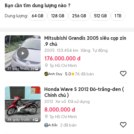
Bạn cần tìm
dung lượng
nào ?
Dung lượng:
64 GB
128 GB
256 GB
512 GB
1 TB
2 
Mitsubishi Grandis 2005 siêu cọp zin
.9 chủ
2005
123.456 km
Xăng
Tự động
176.000.000 đ
Tp Hồ Chí Minh
37 giây trước
20
5.0
76
đã bán
Anh Duy
Honda Wave S 2012 Đỏ-trắng-đen (
Chính chủ )
2012
Xe số
Đã sử dụng
8.000.000 đ
Tp Hồ Chí Minh
38 giây trước
8
2
đã bán
A Bắc