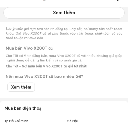
Xem thêm
Lưu ý:
Mức giá dựa trên các tin đăng tại Chợ Tốt, chỉ mang tính chất tham
khảo. Giá Vivo X200T cũ sẽ phụ thuộc vào tình trạng, phiên bản và các
thoả thuận khi mua bán.
Mua bán Vivo X200T cũ
Chợ Tốt có 9 tin đăng bán, mua Vivo X200T cũ với nhiều khoảng giá giúp
người dùng dễ dàng tìm kiếm và so sánh giá cả.
Chợ Tốt - Nơi mua bán Vivo X200T cũ giá tốt nhất!
Nên mua Vivo X200T cũ bao nhiêu GB?
Mỗi phiên bản bộ nhớ của Vivo X200T cũ sẽ phục vụ tốt cho những nhóm
Xem thêm
đối tượng khách hàng khác nhau.
Vivo X200T 128GB cũ
:
Phù hợp cho người dùng ưu tiên tiêu chí tiết
kiệm, chủ yếu dùng các tác vụ cơ bản và lưu trữ đám mây.
Vivo X200T 256GB cũ
:
Mức dung lượng lý tưởng để sử dụng ổn định
Mua bán điện thoại
trong 2-3 năm mà không cần quá lo lắng về việc dọn dẹp ảnh.
Vivo X200T 512GB cũ
:
Không gian lưu trữ cực lớn cho phép bạn quay
Tp Hồ Chí Minh
Hà Nội
video 4K/8K và chụp ảnh chất lượng cao thoải mái.