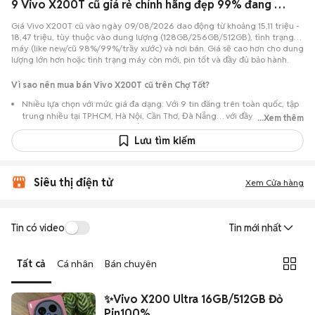
9 Vivo X200T cũ giá rẻ chính hãng đẹp 99% đang bán 08/2026
Giá Vivo X200T cũ vào ngày 09/08/2026 dao động từ khoảng 15,11 triệu -
18,47 triệu, tùy thuộc vào dung lượng (128GB/256GB/512GB), tình trạng
máy (like new/cũ 98%/99%/trầy xước) và nơi bán. Giá sẽ cao hơn cho dung
lượng lớn hơn hoặc tình trạng máy còn mới, pin tốt và đầy đủ bảo hành.
Vì sao nên mua bán Vivo X200T cũ trên Chợ Tốt?
Nhiều lựa chọn với mức giá đa dạng: Với 9 tin đăng trên toàn quốc, tập
trung nhiều tại TP.HCM, Hà Nội, Cần Thơ, Đà Nẵng… với đầy đủ phiên
...Xem thêm
bản dung lượng và các màu sắc phong phú. Giá tham khảo khoảng 15,11
triệu - 18,47 triệu từ cá nhân và cửa hàng uy tín; người mua Vivo X200T
Lưu tìm kiếm
cũ có thể trao đổi trực tiếp để chốt mức giá phù hợp ngân sách.
Camera và trải nghiệm cao cấp: Vivo X200T cũ nổi bật nhờ Flagship cao
Siêu thị điện tử
cấp hội tụ tinh hoa về camera Zeiss, thiết kế sang trọng và cấu hình
Xem Cửa hàng
mạnh mẽ hàng đầu. đáp ứng tốt nhu cầu sử dụng lâu dài và ổn định.
Tin có video
Tin mới nhất
Tất cả
Cá nhân
Bán chuyên
✨Vivo X200 Ultra 16GB/512GB Đỏ
Pin100%