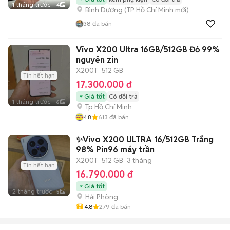
1 tháng trước
4
Bình Dương
(
TP Hồ Chí Minh
mới)
38
đã bán
Vivo X200 Ultra 16GB/512GB Đỏ 99%
nguyên zin
X200T
512 GB
Tin hết hạn
17.300.000 đ
Giá tốt
Có đổi trả
1 tháng trước
6
Tp Hồ Chí Minh
4.8
613
đã bán
✨Vivo X200 ULTRA 16/512GB Trắng
98% Pin96 máy trần
X200T
512 GB
3 tháng
Tin hết hạn
16.790.000 đ
Giá tốt
2 tháng trước
5
Hải Phòng
4.8
279
đã bán