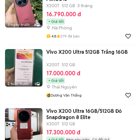
X200T
512 GB
3 tháng
16.790.000 đ
Giá tốt
3 ngày trước
6
Hải Phòng
4.8
279
đã bán
Vivo X200 Ultra 512GB Trắng 16GB
X200T
512 GB
17.000.000 đ
Giá tốt
2 tuần trước
3
Thái Nguyên
d
Dương Văn Thắng
Vivo X200 Ultra 16GB/512GB Đỏ
Snapdragon 8 Elite
X200T
512 GB
17.300.000 đ
Giá tốt
Kèm phụ kiện
Có đổi trả