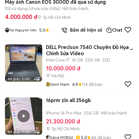
Máy ảnh Canon EOS 3000D đã qua sử dụng
Đã sử dụng (chưa sửa chữa)
Hết bảo hành
4.000.000 đ
Tp Hồ Chí Minh
5.0
Bấm để hiện số
Chat
Tai Nguyen Van
DELL Precison 7540 Chuyên Đồ Họa _
Chỉnh Sửa Video
Intel Core i7
16 GB
256 GB
SSD
10.000.000 đ
Hà Nội
44 giây trước
6
D
4.9
114
đã bán
Danh Mạnh
16prm zin all 256gb
iPhone 16 Pro Max
256 GB
Hết bảo hành
21.300.000 đ
Tp Hồ Chí Minh
44 giây trước
3
5.0
46
đã bán
Sàng MOBILE