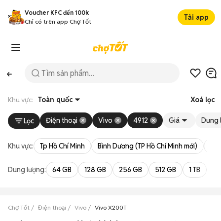
Voucher KFC đến 100k
Tải app
Chỉ có trên app Chợ Tốt
Khu vực:
Toàn quốc
Xoá lọc
Điện thoại
Vivo
4912
Giá
Dung 
Lọc
Khu vực:
Tp Hồ Chí Minh
Bình Dương (TP Hồ Chí Minh mới)
Bà 
Dung lượng:
64 GB
128 GB
256 GB
512 GB
1 TB
2 
Chợ Tốt
Điện thoại
Vivo
Vivo X200T