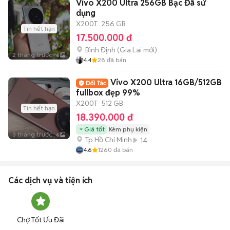
Vivo X200 Ultra 256GB Bạc Đã sử
dụng
X200T
256 GB
Tin hết hạn
17.500.000 đ
Bình Định
(
Gia Lai
mới)
2 tháng trước
6
4.4
28
đã bán
Vivo X200 Ultra 16GB/512GB
fullbox đẹp 99%
X200T
512 GB
Tin hết hạn
18.390.000 đ
Giá tốt
Kèm phụ kiện
3 tháng trước
6
Tp Hồ Chí Minh
14
4.6
1260
đã bán
Các dịch vụ và tiện ích
Chợ Tốt Ưu Đãi