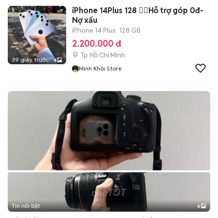
iPhone 14Plus 128 👉🏻Hỗ trợ góp 0đ-
Nợ xấu
iPhone 14 Plus
128 GB
2.200.000 đ
Tp Hồ Chí Minh
39 giây trước
4
Minh Khôi Store
Tin nổi bật
6
+
2