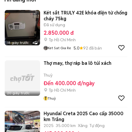
Két sắt TRULY 42E khóa điện tử chống
cháy 75kg
Đã sử dụng
2.850.000 đ
Tp Hồ Chí Minh
18 giây trước
4
5.0
92
đã bán
Ket Sat Gia Re
Thợ may, thợ ráp ba lô túi xách
Thuỳ
Đến 400.000 đ/ngày
Tp Hồ Chí Minh
20 giây trước
T
Thuỳ
Hyundai Creta 2025 Cao cấp 35000
km Trắng
2025
35.000 km
Xăng
Tự động