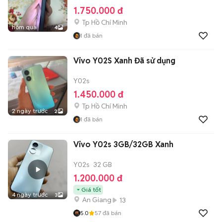
1.750.000 đ
Tp Hồ Chí Minh
hôm qua
4
1
đã bán
Vivo Y02S Xanh Đã sử dụng
Y02s
1.450.000 đ
Tp Hồ Chí Minh
2 ngày trước
2
1
đã bán
Vivo Y02s 3GB/32GB Xanh
Y02s
32 GB
1.200.000 đ
Giá tốt
4 ngày trước
3
An Giang
13
5.0
57
đã bán