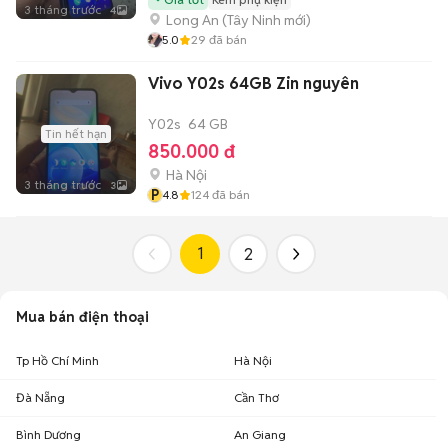
3 tháng trước
4
Long An
(
Tây Ninh
mới)
5.0
29
đã bán
Vivo Y02s 64GB Zin nguyên
Y02s
64 GB
Tin hết hạn
850.000 đ
Hà Nội
3 tháng trước
3
P
4.8
124
đã bán
1
2
Mua bán điện thoại
Tp Hồ Chí Minh
Hà Nội
Đà Nẵng
Cần Thơ
Bình Dương
An Giang