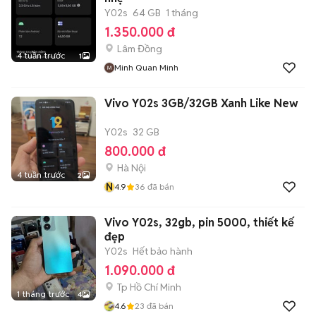
Y02s
64 GB
1 tháng
1.350.000 đ
Lâm Đồng
4 tuần trước
1
Minh Quan Minh
Vivo Y02s 3GB/32GB Xanh Like New
Y02s
32 GB
800.000 đ
Hà Nội
4 tuần trước
2
N
4.9
36
đã bán
Vivo Y02s, 32gb, pin 5000, thiết kế
đẹp
Y02s
Hết bảo hành
1.090.000 đ
Tp Hồ Chí Minh
1 tháng trước
4
4.6
23
đã bán