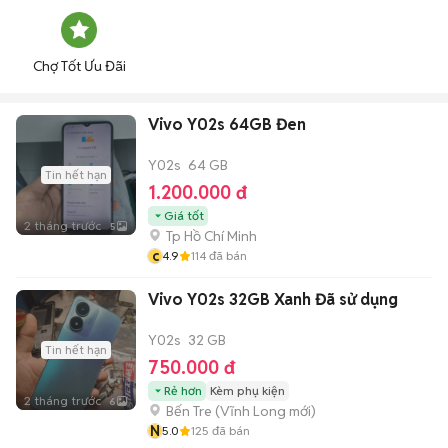
Chợ Tốt Ưu Đãi
Vivo Y02s 64GB Đen
Y02s
64 GB
Tin hết hạn
1.200.000 đ
Giá tốt
2 tháng trước
5
Tp Hồ Chí Minh
c
4.9
114
đã bán
Vivo Y02s 32GB Xanh Đã sử dụng
Y02s
32 GB
Tin hết hạn
750.000 đ
Rẻ hơn
Kèm phụ kiện
2 tháng trước
6
Bến Tre
(
Vĩnh Long
mới)
N
5.0
125
đã bán