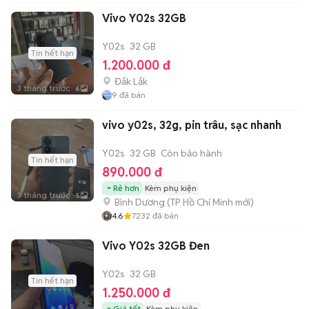
Vivo Y02s 32GB
Y02s
32 GB
Tin hết hạn
1.200.000 đ
Đắk Lắk
3 tháng trước
6
9
đã bán
vivo y02s, 32g, pin trâu, sạc nhanh
Y02s
32 GB
Còn bảo hành
Tin hết hạn
890.000 đ
Rẻ hơn
Kèm phụ kiện
3 tháng trước
5
Bình Dương
(
TP Hồ Chí Minh
mới)
4.6
7232
đã bán
Vivo Y02s 32GB Đen
Y02s
32 GB
Tin hết hạn
1.250.000 đ
Giá tốt
Kèm phụ kiện