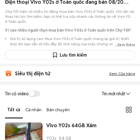
Điện thoại Vivo Y02s ở Toàn quốc đang bán 08/2026
Chợ Tốt hiện có nhiều tin đăng mua bán Vivo Y02s ở Toàn quốc. Chỉ cần vài
thao tác lọc tìm kiếm, bạn có thể tra cứu nhanh các thông tin về Vivo Y02s
ở Toàn quốc.
Vì sao nhiều người chọn mua bán Vivo Y02s ở Toàn quốc trên Chợ Tốt?
Giá trị sử dụng cao: Mua Vivo Y02s ở Toàn quốc mang lại giá trị thiết
thực khi bạn vẫn sở hữu đầy đủ tính năng của máy nhưng với chi phí đầu
...Xem thêm
tư thấp hơn máy đập hộp.
Lưu tìm kiếm
Lựa chọn theo sát nhu cầu: Hệ thống ghi nhận nhiều tin rao Vivo Y02s ở
Toàn quốc, đáp ứng từ nhu cầu cần máy đẹp keng đến máy chỉ cần hoạt
động ổn định.
Siêu thị điện tử
Xem Cửa hàng
Test máy tại chỗ: Tạo điều kiện để người mua đến tận nơi xem xét cẩn
thận, test loa, camera, wifi... để đảm bảo máy không có lỗi phát sinh.
Dễ dàng thương lượng: Quá trình mua bán diễn ra trực tiếp, cho phép
Tin có video
Tin mới nhất
hai bên trao đổi giá cả linh hoạt và có thể chốt giao dịch ngay trong
ngày.
Tất cả
Cá nhân
Bán chuyên
Vivo Y02s 64GB Xám
Y02s
64 GB