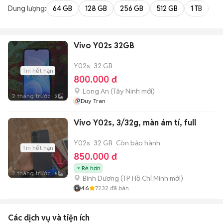
Dung lượng:
64 GB
128 GB
256 GB
512 GB
1 TB
2 
Vivo Y02s 32GB
Y02s
32 GB
Tin hết hạn
800.000 đ
Long An
(
Tây Ninh
mới)
2 tháng trước
2
Duy Tran
Vivo Y02s, 3/32g, màn ám tí, full
Y02s
32 GB
Còn bảo hành
Tin hết hạn
850.000 đ
Rẻ hơn
2 tháng trước
5
Bình Dương
(
TP Hồ Chí Minh
mới)
4.6
7232
đã bán
Các dịch vụ và tiện ích