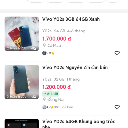
Vivo Y02s 3GB 64GB Xanh
Y02s
64 GB
4-6 tháng
1.700.000 đ
Cà Mau
2 tuần trước
6
5.0
Vivo Y02s Nguyên Zin cần bán
Y02s
32 GB
1 tháng
1.200.000 đ
Giá tốt
3 tuần trước
5
Đồng Nai
4.7
3105
đã bán
Vivo Y02s 64GB Khung bong tróc
nhẹ