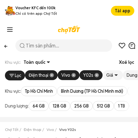
Voucher KFC đến 100k
Tải app
Chỉ có trên app Chợ Tốt
Khu vực:
Toàn quốc
Xoá lọc
Điện thoại
Vivo
Y02s
Giá
Dung 
Lọc
Khu vực:
Tp Hồ Chí Minh
Bình Dương (TP Hồ Chí Minh mới)
Bà 
Dung lượng:
64 GB
128 GB
256 GB
512 GB
1 TB
2 
Chợ Tốt
Điện thoại
Vivo
Vivo Y02s