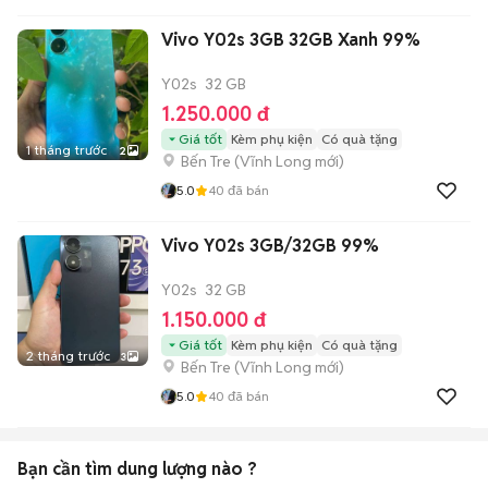
Vivo Y02s 3GB 32GB Xanh 99%
Y02s
32 GB
1.250.000 đ
Giá tốt
Kèm phụ kiện
Có quà tặng
1 tháng trước
2
Bến Tre
(
Vĩnh Long
mới)
5.0
40
đã bán
Vivo Y02s 3GB/32GB 99%
Y02s
32 GB
1.150.000 đ
Giá tốt
Kèm phụ kiện
Có quà tặng
2 tháng trước
3
Bến Tre
(
Vĩnh Long
mới)
5.0
40
đã bán
Bạn cần tìm
dung lượng
nào ?