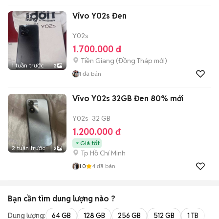
Vivo Y02s Đen
Y02s
1.700.000 đ
Tiền Giang
(
Đồng Tháp
mới)
1 tuần trước
2
1
đã bán
Vivo Y02s 32GB Đen 80% mới
Y02s
32 GB
1.200.000 đ
Giá tốt
2 tuần trước
2
Tp Hồ Chí Minh
1.0
4
đã bán
Bạn cần tìm
dung lượng
nào ?
Dung lượng:
64 GB
128 GB
256 GB
512 GB
1 TB
2 