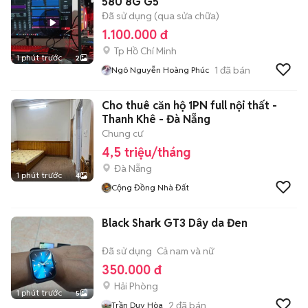
580 8G G5
Đã sử dụng (qua sửa chữa)
1.100.000 đ
Tp Hồ Chí Minh
1 phút trước
2
1
đã bán
Ngô Nguyễn Hoàng Phúc
Cho thuê căn hộ 1PN full nội thất -
Thanh Khê - Đà Nẵng
Chung cư
4,5 triệu/tháng
Đà Nẵng
1 phút trước
4
Cộng Đồng Nhà Đất
Black Shark GT3 Dây da Đen
Đã sử dụng
Cả nam và nữ
350.000 đ
Hải Phòng
1 phút trước
5
2
đã bán
Trần Duy Hòa