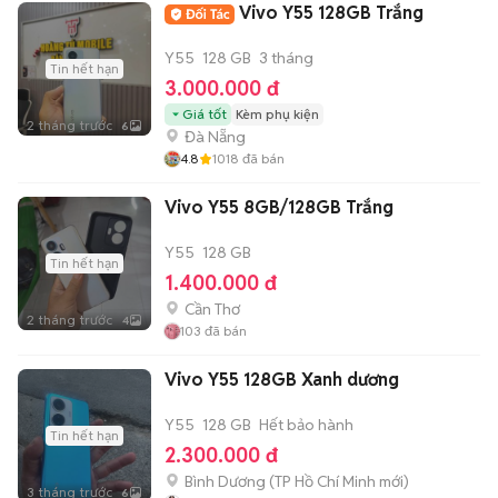
Vivo Y55 128GB Trắng
Y55
128 GB
3 tháng
Tin hết hạn
3.000.000 đ
Giá tốt
Kèm phụ kiện
2 tháng trước
6
Đà Nẵng
4.8
1018
đã bán
Vivo Y55 8GB/128GB Trắng
Y55
128 GB
Tin hết hạn
1.400.000 đ
Cần Thơ
2 tháng trước
4
103
đã bán
Vivo Y55 128GB Xanh dương
Y55
128 GB
Hết bảo hành
Tin hết hạn
2.300.000 đ
Bình Dương
(
TP Hồ Chí Minh
mới)
3 tháng trước
6