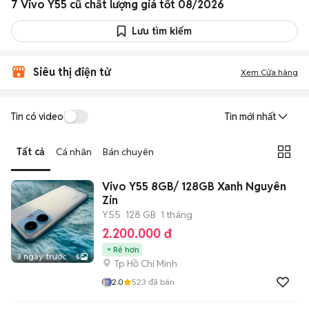
7 Vivo Y55 cũ chất lượng giá tốt 08/2026
Lưu tìm kiếm
Siêu thị điện tử
Xem Cửa hàng
Tin có video
Tin mới nhất
Tất cả
Cá nhân
Bán chuyên
Vivo Y55 8GB/ 128GB Xanh Nguyên
Zin
Y55
128 GB
1 tháng
2.200.000 đ
Rẻ hơn
3 ngày trước
5
Tp Hồ Chí Minh
2.0
523
đã bán