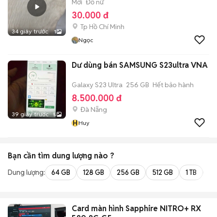
Mới
Đồ nữ
30.000 đ
Tp Hồ Chí Minh
34 giây trước
1
Ngọc
Dư dùng bán SAMSUNG S23ultra VNA
Galaxy S23 Ultra
256 GB
Hết bảo hành
8.500.000 đ
Đà Nẵng
39 giây trước
5
H
Huy
Bạn cần tìm
dung lượng
nào ?
Dung lượng:
64 GB
128 GB
256 GB
512 GB
1 TB
2 
Card màn hình Sapphire NITRO+ RX