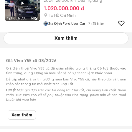
2024
28.000 km
Dầu
Tự động
1.020.000.000 đ
Tp Hồ Chí Minh
1 phút trước
10
7
đã bán
Gia Định Ford User Car
Xem thêm
Giá Vivo Y55 cũ 08/2026
Giá điện thoại Vivo Y55 cũ đã giảm nhiều trong tháng 08 tuỳ thuộc vào
tình trạng, dung lượng và màu sắc sẽ có sự chênh lệch khác nhau.
Để cập nhật giá và thị trường mua bán Vivo Y55 cũ, hãy theo dõi và tham
khảo các thông tin mới nhất trên Chợ Tốt.
Lưu ý:
Mức giá dựa trên các tin đăng tại Chợ Tốt, chỉ mang tính chất tham
khảo. Giá Vivo Y55 cũ sẽ phụ thuộc vào tình trạng, phiên bản và các thoả
thuận khi mua bán.
Mua bán Vivo Y55 cũ
Xem thêm
Chợ Tốt có 7 tin đăng bán, mua Vivo Y55 cũ với nhiều khoảng giá giúp
người dùng dễ dàng tìm kiếm và so sánh giá cả.
Chợ Tốt - Nơi mua bán Vivo Y55 cũ giá tốt nhất!