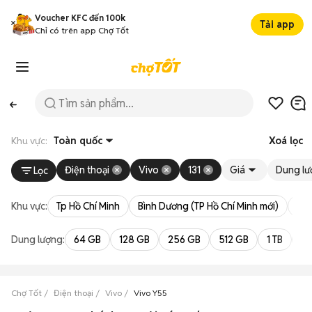
Voucher KFC đến 100k
Tải app
Chỉ có trên app Chợ Tốt
Khu vực:
Toàn quốc
Xoá lọc
Điện thoại
Vivo
131
Giá
Dung lư
Lọc
Khu vực:
Tp Hồ Chí Minh
Bình Dương (TP Hồ Chí Minh mới)
Bà 
Dung lượng:
64 GB
128 GB
256 GB
512 GB
1 TB
2 
Chợ Tốt
Điện thoại
Vivo
Vivo Y55