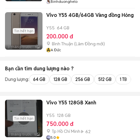
Binhduonghelo
Vivo Y55 4GB/64GB Vàng đồng Hỏng
Y55
64 GB
Tin hết hạn
200.000 đ
Bình Thuận
(
Lâm Đồng
mới)
3 tháng trước
1
A
A Đức
Bạn cần tìm
dung lượng
nào ?
Dung lượng:
64 GB
128 GB
256 GB
512 GB
1 TB
2 
Vivo Y55 128GB Xanh
Y55
128 GB
Tin hết hạn
750.000 đ
Tp Hồ Chí Minh
62
3 tháng trước
5
5.0