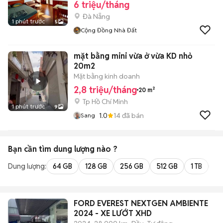
6 triệu/tháng
Đà Nẵng
1 phút trước
5
Cộng Đồng Nhà Đất
mặt bằng mini vừa ở vừa KD nhỏ
20m2
Mặt bằng kinh doanh
2,8 triệu/tháng
20 m²
Tp Hồ Chí Minh
1 phút trước
9
1.0
14
đã bán
Sang
Bạn cần tìm
dung lượng
nào ?
Dung lượng:
64 GB
128 GB
256 GB
512 GB
1 TB
2 
FORD EVEREST NEXTGEN AMBIENTE
2024 - XE LƯỚT XHD