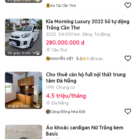
3
X
Xe Tải Cần Thơ
Kia Morning Luxury 2022 Số tự động
Trắng Cần Thơ
2022
54.000 km
Xăng
Tự động
280.000.000 đ
Cần Thơ
28 giây trước
17
N
5.0
3
đã bán
NGUYỄN VIỆT
Cho thuê căn hộ full nội thất trung
tâm Đà Nẵng
1 PN
Chung cư
4,5 triệu/tháng
Đà Nẵng
31 giây trước
5
Cộng Đồng Nhà Đất
Áo khoác cardigan Nữ Trắng kem
Basic