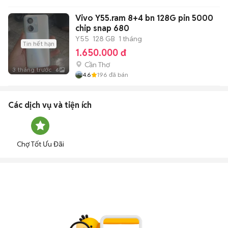
Vivo Y55.ram 8+4 bn 128G pin 5000
chip snap 680
Y55
128 GB
1 tháng
Tin hết hạn
1.650.000 đ
Cần Thơ
3 tháng trước
6
4.6
196
đã bán
Các dịch vụ và tiện ích
Chợ Tốt Ưu Đãi