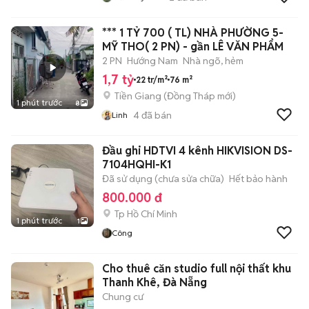
*** 1 TỶ 700 ( TL) NHÀ PHƯỜNG 5-
MỸ THO( 2 PN) - gần LÊ VĂN PHẨM
2 PN
Hướng Nam
Nhà ngõ, hẻm
1,7 tỷ
22 tr/m²
76 m²
Tiền Giang
(
Đồng Tháp
mới)
1 phút trước
8
4
đã bán
Linh
Đầu ghi HDTVI 4 kênh HIKVISION DS-
7104HQHI-K1
Đã sử dụng (chưa sửa chữa)
Hết bảo hành
800.000 đ
Tp Hồ Chí Minh
1 phút trước
1
Công
Cho thuê căn studio full nội thất khu
Thanh Khê, Đà Nẵng
Chung cư