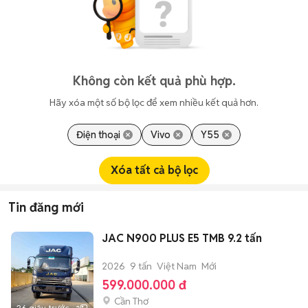
Không còn kết quả phù hợp.
Hãy xóa một số bộ lọc để xem nhiều kết quả hơn.
Điện thoại
Vivo
Y55
Xóa tất cả bộ lọc
Tin đăng mới
JAC N900 PLUS E5 TMB 9.2 tấn
2026
9 tấn
Việt Nam
Mới
599.000.000 đ
Cần Thơ
26 giây trước